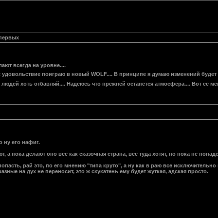
 первых
лают всегда на уровне....
с удовольствие поиграю в новый WOLF.... В принципе я думаю изменений будет м
людей хоть отбавляй.... Надеюсь что прежней останется атмосфера.... Вот её м
о ну его нафиг.
т, а пока делают оно все как сказочная страна, все туда хотят, но пока не попад
попасть, рай это, по его мнению "типа круто", а ну как в раю все исключительн
азные на дух не переносит, это ж скукатень ему будет жуткая, адская просто.