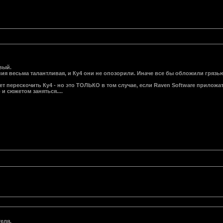
вый.
ния весьма талантливая, и Ку4 они не опозорили. Иначе все бы обложили грязью и
т перескочить Ку4 - но это ТОЛЬКО в том случае, если Raven Software приложат
 и сюжетом заняться....
еля.