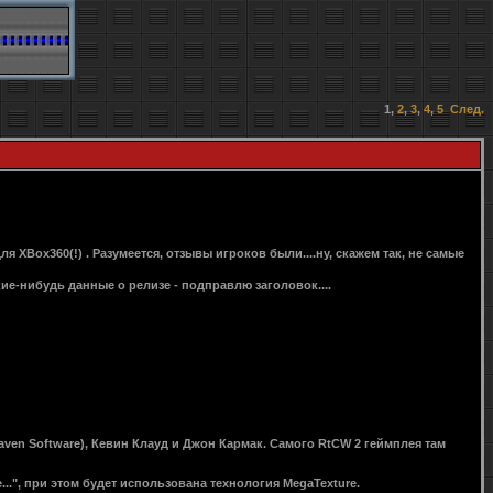
1
,
2
,
3
,
4
,
5
След.
ля XBox360(!) . Разумеется, отзывы игроков были....ну, скажем так, не самые
акие-нибудь данные о релизе - подправлю заголовок....
ven Software), Кевин Клауд и Джон Кармак. Самого RtCW 2 геймплея там
..", при этом будет использована технология MegaTexture.