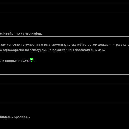
 Квейк 4 то ну его нафиг.
ачале конечно не супер, но с того момента, когда тебя строгом делают - игра ст
однообразно по текстурам, но покатит. Я бы поставил ей 5 из 5.
3D и первый RTCW.
ился.... Красиво...