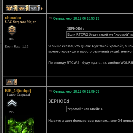
1
2
2
chocobo
Отправлено: 28.12.06 18:53:13
UAC Sergeant Major
3EPHOEd :
Если RTCW2 будет такой же "хромой" как
899
Я бы не сказал, что Quake 4 уж такой храмой!, в н
Doom Rate: 1.12
моного кровищи и просто отличный экшн!, немного 
По опводу RTCW 2 - буду ждать, т.к. люблю WOLF
2
BIK_14[iddqd]
Отправлено: 28.12.06 19:09:03
- Lance Corporal -
3EPHOEd
"хромой" как Квейк 4
229
На вкус и цвет фломастеры разные... мне Q4 понрав