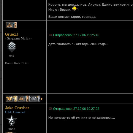
Короче, мы дождались. Анонса. Единственное, что 
Икс от Билли.
)
Ваши комментарии, господа.
2
Grue13
Отправлено: 27.12.06 19:25:16
- Sergeant Major -
дата "новости" - октябрь 2005 года...
643
Doom Rate: 1.46
2
4
1
Jake Crusher
Отправлено: 27.12.06 19:27:22
UAC General
Но почему-то её тут никто не запостил....
3908