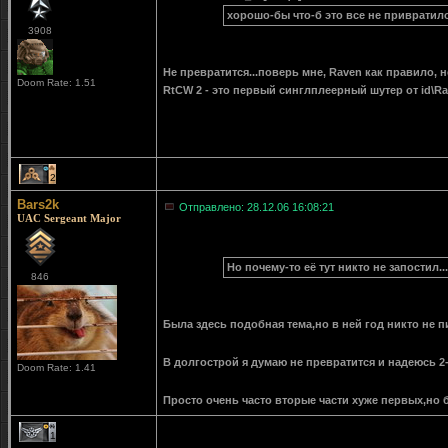
хорошо-бы что-б это все не привратил
3908
Не превратится...поверь мне, Raven как правило, н
Doom Rate: 1.51
RtCW 2 - это первый синглплеерный шутер от id\Rav
2
Bars2k
Отправлено: 28.12.06 16:08:21
UAC Sergeant Major
Но почему-то её тут никто не запостил...
846
Была здесь подобная тема,но в ней год никто не пи
В долгострой я думаю не превратится и надеюсь 2-
Doom Rate: 1.41
Просто очень часто вторые части хуже первых,но б
1