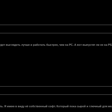
дет выглядеть лучше и работать быстрее, чем на РС. А вот выпустят ли ее на PS3 
ь. Я имею в виду её собственный софт. Который пока сырой и глючный для жел