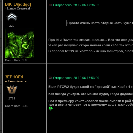
BIK_14[iddqd]
Отправлено: 28.12.06 17:36:32
- Lance Corporal -
Просто очень часто вторые части хуже
229
Про id и Raven так сказать нельзя.... Все что они де
Я как раз покупаю скоро новый комп себе так что 
В первом RtCW не хватало именно монстров, а вот 
Doom Rate: 1.03
3EPHOEd
Отправлено: 28.12.06 17:53:09
= Commissar =
Если RTCW2 будет такой же "хромой" как Квейк 4 т
Как всегда увидеть это можно будет, когда доделаю
2733
Вот к премьеру хочет человек после смерти в рай 
там и все, а человек тот к премьеру арфы разнообр
Doom Rate: 1.88