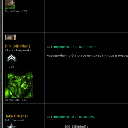
Doom Rate: 1.51
2
BIK_14[iddqd]
Отправлено: 27.12.06 21:04:13
- Lance Corporal -
хорошо-бы что-б это все не привратилось в очеред
229
Doom Rate: 1.03
Jake Crusher
Отправлено: 28.12.06 15:33:52
UAC General
BIK_14[iddqd] :