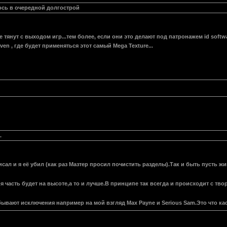
ось в очередной долгострой
е тянут с выходом игр...тем более, если они это делают под патронажем id soft
en , где будет применяться этот самый Mega Texture...
.
сал и я её убил (как раз Мазтер просил почистить разделы).Так и быть пусть жи
я часть будет на высоте,а то и лучше.В принципе так всегда и происходит с тво
ывают исключения например на мой взгляд Max Payne и Serious Sam.Это что кас