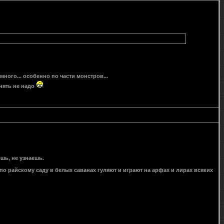
ного... особенно по части монстров...
енять не надо
ешь, не узнаешь.
о по райскому саду в белых саванах гуляют и играют на арфах и лирах всяких