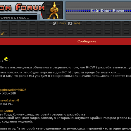
Сайт Doom Power
Поиск
Вход
CW)
Сообщение
рсу
)
ftware наконец-таки обьявили в открытую о том, что RtCW 2 разрабатывается....д
en пояснили, что будет версия и для PC. И страсти вроде бы поутихли....
т и так, что релиз мы увидим в конце весны или начале лета....если появятся к
mp;threadid=60828
и XBox360
tnew&start=0
и на PC.
561.html
ает Тодд Холленсхеад, который говорит о разработке
ебольшой отрывок видео-записи, в котором выступают Брайан Раффел (глава Ra
сс создания моделей.
лать игру, "в которой нету отдельных загружающихся уровней - есть одно целое.