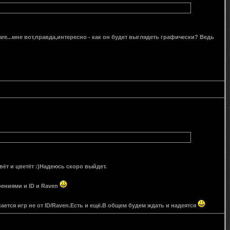
ware...мне вот,правда,интересно - как он будет выглядеть графически? Ведь
вёт и цветёт :)Надеюсь скоро выйдет.
рениями и ID и Raven
ается игр не от ID/Raven.Есть и ещё.В общем будем ждать и надеятся