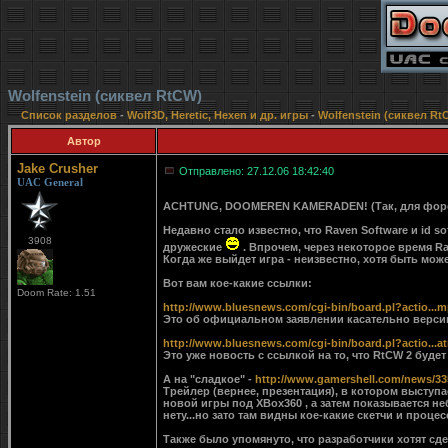
Wolfenstein (сиквел RtCW)
Список разделов
-
Wolf3D, Heretic, Hexen и др. игры
-
Wolfenstein (сиквел Rt
Автор
Jake Crusher
Отправлено: 27.12.06 18:42:40
UAC General
ACHTUNG, DOOMEREN KAMERADEN! (Так, для фо
Недавно стало известно, что Raven Software и id so
3908
дружеские
. Впрочем, через некоторое время Rav
Когда же выйдет игра - неизвестно, хотя быть може
Вот вам кое-какие ссылки:
Doom Rate: 1.51
http://www.bluesnews.com/cgi-bin/board.pl?actio...
Это об официальном заявлении касательно верси
http://www.bluesnews.com/cgi-bin/board.pl?actio...a
Это уже новость с ссылкой на то, что RtCW 2 будет 
А на "сладкое" -
http://www.gamershell.com/news/33
Трейлер (вернее, презентация), в котором выступ
новой игры под XBox360 , а затем показывается н
нету...но зато там видны кое-какие скетчи и проце
Также было упомянуто, что разработчики хотят сде