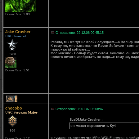
Doom Rate: 1.03
Jake Crusher
Отправлено: 29.12.06 00:45:15
UAC General
Ребята, мы же тут не Квейк осуждаем....а Вольф но
К тому же, мне кажется, что Raven Software - компа
патронаж id software....
Моё мнение - Вольф будет хитом. Конечно, он може
3908
нового ничего изобретать не надо...к тому же, надо
Doom Rate: 1.51
2
chocobo
Отправлено: 03.01.07 05:08:47
UAC Sergeant Major
[LeD]Jake Crusher :
он может перескочить Ку4
899
я думаю нет, потому что MP в WOLF штука на любит
Doom Rate: 1.12