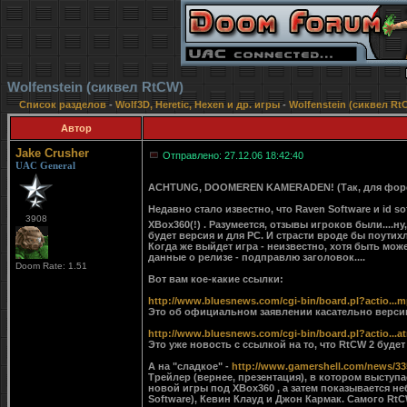
Wolfenstein (сиквел RtCW)
Список разделов
-
Wolf3D, Heretic, Hexen и др. игры
-
Wolfenstein (сиквел Rt
Автор
Jake Crusher
Отправлено: 27.12.06 18:42:40
UAC General
ACHTUNG, DOOMEREN KAMERADEN! (Так, для фо
Недавно стало известно, что Raven Software и id s
3908
XBox360(!) . Разумеется, отзывы игроков были....н
будет версия и для PC. И страсти вроде бы поутихли
Когда же выйдет игра - неизвестно, хотя быть може
данные о релизе - подправлю заголовок....
Doom Rate: 1.51
Вот вам кое-какие ссылки:
http://www.bluesnews.com/cgi-bin/board.pl?actio...
Это об официальном заявлении касательно верси
http://www.bluesnews.com/cgi-bin/board.pl?actio...a
Это уже новость с ссылкой на то, что RtCW 2 будет 
А на "сладкое" -
http://www.gamershell.com/news/33
Трейлер (вернее, презентация), в котором выступ
новой игры под XBox360 , а затем показывается 
Software), Кевин Клауд и Джон Кармак. Самого RtCW