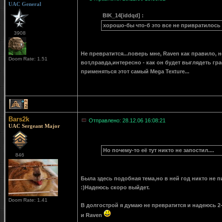
UAC General
BIK_14[iddqd] :
хорошо-бы что-б это все не привратилось
3908
Не превратится...поверь мне, Raven как правило, н
Doom Rate: 1.51
вот,правда,интересно - как он будет выглядеть гр
применяться этот самый Mega Texture...
2
Bars2k
Отправлено: 28.12.06 16:08:21
UAC Sergeant Major
Но почему-то её тут никто не запостил....
846
Была здесь подобная тема,но в ней год никто не пи
:)Надеюсь скоро выйдет.
Doom Rate: 1.41
В долгострой я думаю не превратится и надеюсь 2-
и Raven