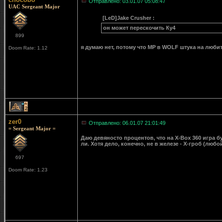
Отправлено: 03.01.07 05:08:47
UAC Sergeant Major
[LeD]Jake Crusher :
он может перескочить Ку4
899
я думаю нет, потому что MP в WOLF штука на любит
Doom Rate: 1.12
2
zer0
Отправлено: 06.01.07 21:01:49
= Sergeant Major =
Даю девяносто процентов, что на X-Box 360 игра бу
ли. Хотя дело, конечно, не в железе - Х-гроб (любо
697
Doom Rate: 1.23