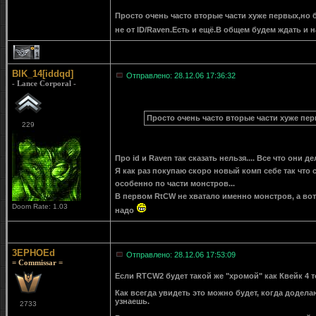
Просто очень часто вторые части хуже первых,но 
не от ID/Raven.Есть и ещё.В общем будем ждать и 
1
BIK_14[iddqd]
Отправлено: 28.12.06 17:36:32
- Lance Corporal -
Просто очень часто вторые части хуже пе
229
Про id и Raven так сказать нельзя.... Все что они де
Я как раз покупаю скоро новый комп себе так что 
особенно по части монстров...
В первом RtCW не хватало именно монстров, а вот 
Doom Rate: 1.03
надо
3EPHOEd
Отправлено: 28.12.06 17:53:09
= Commissar =
Если RTCW2 будет такой же "хромой" как Квейк 4 т
Как всегда увидеть это можно будет, когда доделают
узнаешь.
2733