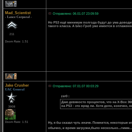
1
Mad_Scientist
Отправлено: 06.01.07 23:09:59
- Lance Corporal -
Но PS3 ещё минимум полгода будут до ума доводи
такого класса. А Ыкс-Гроб уже имеется в отлаженн
211
Doom Rate: 1.51
1
Jake Crusher
Отправлено: 07.01.07 00:03:29
UAC General
zer0 :
Даю девяносто процентов, что на X-Box 360
на PS3 - это вряд ли. Хотя дело, конечно, 
3908
Doom Rate: 1.51
Ну, я бы сказал чуть иначе. Помнится, некоторые 
обычно, и время загрузки,было несколько...гммм...