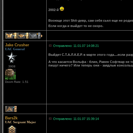
2002-й
Вооюще этот Shit-девр, сам себя сьел еще не роди
Если когда и выйдет то не скоро.
1
2
2
Jake Crusher
Отправлено: 11.01.07 14:08:21
UAC General
Выйдет С.Т.А.Л.К.Е.Р. в марте этого года....если раз
А что касается Вольфа - блин, Равен Софтвар не т
пишут ничего? Или теперь они - заядлые консоль
3908
Doom Rate: 1.51
2
Bars2k
Отправлено: 11.01.07 15:39:14
UAC Sergeant Major