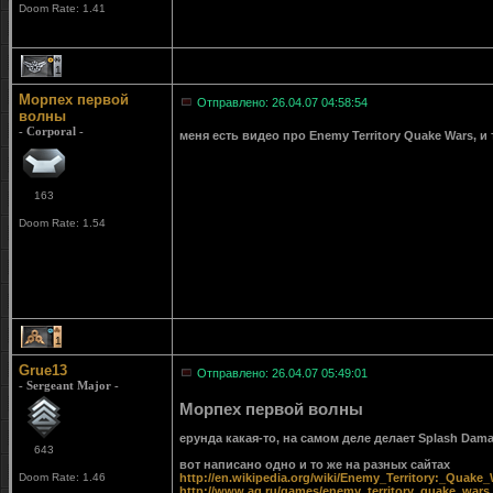
Doom Rate: 1.41
1
Морпех первой
Отправлено: 26.04.07 04:58:54
волны
- Corporal -
меня есть видео про Enemy Territory Quake Wars, и т
163
Doom Rate: 1.54
1
Grue13
Отправлено: 26.04.07 05:49:01
- Sergeant Major -
Морпех первой волны
ерунда какая-то, на самом деле делает Splash Damag
643
вот написано одно и то же на разных сайтах
Doom Rate: 1.46
http://en.wikipedia.org/wiki/Enemy_Territory:_Quake
http://www.ag.ru/games/enemy_territory_quake_wars