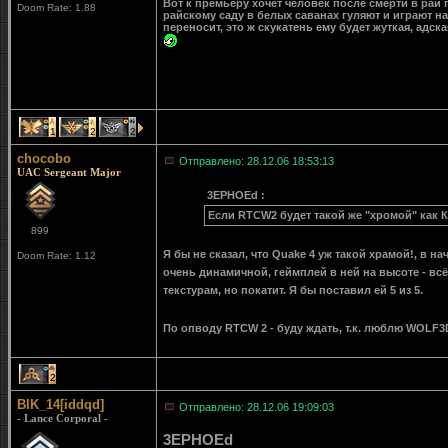
Вот к премьеру хочет человек после смерти в рай п
Doom Rate: 1.88
райскому саду в белых саванах гуляют и играют на
переносит, это ж скукатень ему будет жуткая, адска
1
2
2
chocobo
Отправлено: 28.12.06 18:53:13
UAC Sergeant Major
3EPHOEd :
Если RTCW2 будет такой же "хромой" как Кв
899
Я бы не сказал, что Quake 4 уж такой храмой!, в на
Doom Rate: 1.12
очень динамичной, геймплей в ней на высоте - в
текстурам, но покатит. Я бы поставил ей 5 из 5.
По опводу RTCW 2 - буду ждать, т.к. люблю WOLF
2
BIK_14[iddqd]
Отправлено: 28.12.06 19:09:03
- Lance Corporal -
3EPHOEd