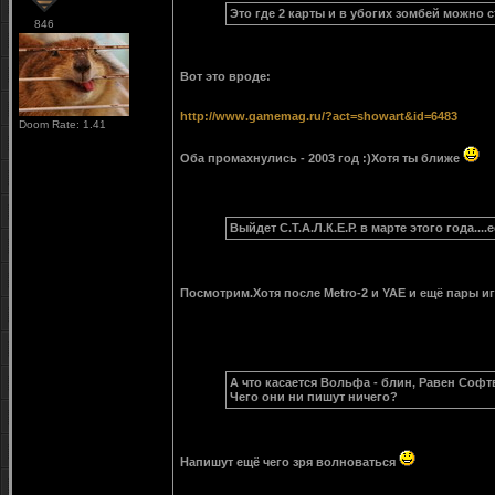
Это где 2 карты и в убогих зомбей можно 
846
Вот это вроде:
http://www.gamemag.ru/?act=showart&id=6483
Doom Rate: 1.41
Оба промахнулись - 2003 год :)Хотя ты ближе
Выйдет С.Т.А.Л.К.Е.Р. в марте этого года...
Посмотрим.Хотя после Metro-2 и YAE и ещё пары и
А что касается Вольфа - блин, Равен Софт
Чего они ни пишут ничего?
Напишут ещё чего зря волноваться