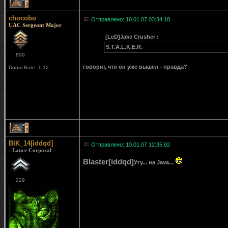
2
chocobo
Отправлено: 10.01.07 03:34:18
UAC Sergeant Major
[LeD]Jake Crusher :
S.T.A.L.K.E.R.
899
говорят, что он уже вышел - правда?
Doom Rate: 1.12
2
BIK_14[iddqd]
Отправлено: 10.01.07 12:35:02
- Lance Corporal -
Blaster[iddqd]
Угу... на Java...
229