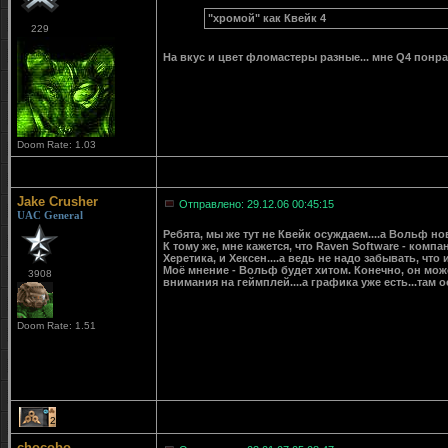
"хромой" как Квейк 4
229
На вкус и цвет фломастеры разные... мне Q4 понрав
Doom Rate: 1.03
Jake Crusher
Отправлено: 29.12.06 00:45:15
UAC General
Ребята, мы же тут не Квейк осуждаем....а Вольф но
К тому же, мне кажется, что Raven Software - ком
Херетика, и Хексен....а ведь не надо забывать, что и
Моё мнение - Вольф будет хитом. Конечно, он може
3908
внимания на геймплей....а графика уже есть...там о
Doom Rate: 1.51
2
chocobo