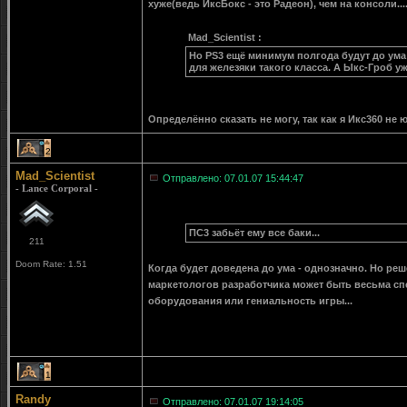
хуже(ведь ИксБокс - это Радеон), чем на консоли...
Mad_Scientist :
Но PS3 ещё минимум полгода будут до ума
для железяки такого класса. А Ыкс-Гроб у
Определённо сказать не могу, так как я Икс360 не ю
2
Mad_Scientist
Отправлено: 07.01.07 15:44:47
- Lance Corporal -
ПС3 забьёт ему все баки...
211
Doom Rate: 1.51
Когда будет доведена до ума - однозначно. Но ре
маркетологов разработчика может быть весьма сп
оборудования или гениальность игры...
1
Randy
Отправлено: 07.01.07 19:14:05