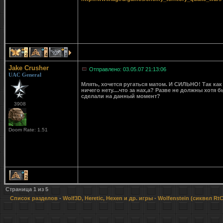
2
4
1
Jake Crusher
Отправлено: 03.05.07 21:13:06
UAC General
Млять, хочется ругаться матом. И СИЛЬНО! Так как 
ничего нету....что за нах,а? Разве не должны хотя
сделали на данный момент?
3908
Doom Rate: 1.51
2
Страница
1
из
5
Список разделов
-
Wolf3D, Heretic, Hexen и др. игры
- Wolfenstein (сиквел Rt