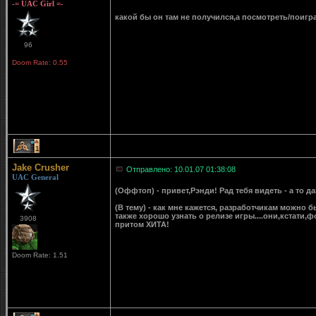
-= UAC Girl =-
какой бы он там не получился,а посмотреть/поигр
96
Doom Rate: 0.55
1
Jake Crusher
Отправлено: 10.01.07 01:38:08
UAC General
(Оффтоп) - привет,Рэнди! Рад тебя видеть - а то дав
(В тему) - как мне кажется, разработчикам можно бы
также хорошо узнать о релизе игры....они,кстати,ф
3908
притом ХИТА!
Doom Rate: 1.51