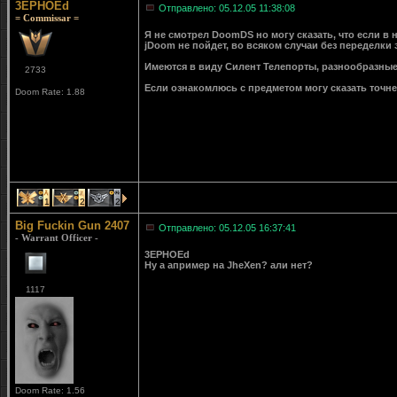
3EPHOEd
Отправлено: 05.12.05 11:38:08
= Commissar =
Я не смотрел DoomDS но могу сказать, что если в
jDoom не пойдет, во всяком случаи без переделки
Имеются в виду Силент Телепорты, разнообразные
2733
Если ознакомлюсь с предметом могу сказать точне
Doom Rate: 1.88
1
2
2
Big Fuckin Gun 2407
Отправлено: 05.12.05 16:37:41
- Warrant Officer -
3EPHOEd
Ну а апример на JheXen? али нет?
1117
Doom Rate: 1.56