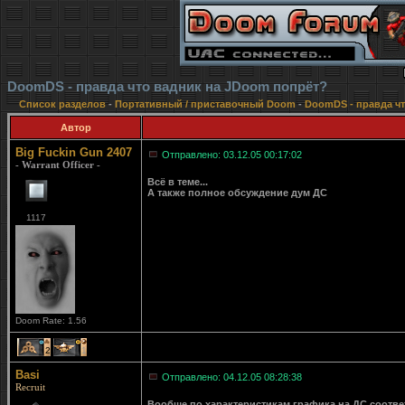
DoomDS - правда что вадник на JDoom попрёт?
Список разделов
-
Портативный / приставочный Doom
-
DoomDS - правда ч
Автор
Big Fuckin Gun 2407
Отправлено: 03.12.05 00:17:02
- Warrant Officer -
Всё в теме...
А также полное обсуждение дум ДС
1117
Doom Rate: 1.56
2
1
Basi
Отправлено: 04.12.05 08:28:38
Recruit
Вообще по характеристикам графика на ДС соотв