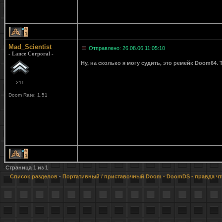
1
Mad_Scientist
Отправлено: 26.08.06 11:05:10
- Lance Corporal -
Ну, на сколько я могу судить, это ремейк Doom64.
211
Doom Rate: 1.51
1
Страница
1
из
1
Список разделов
-
Портативный / приставочный Doom
- DoomDS - правда ч