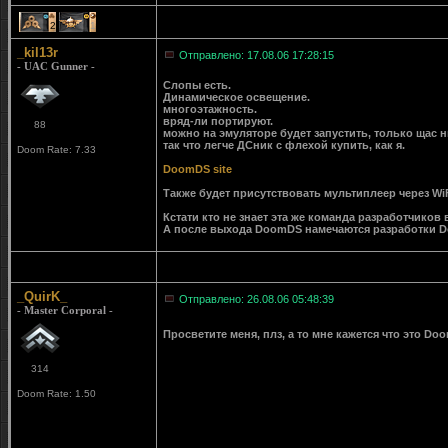
2
1
_kil13r
Отправлено: 17.08.06 17:28:15
- UAC Gunner -
Слопы есть.
Динамическое освещение.
многоэтажность.
вряд-ли портируют.
88
можно на эмуляторе будет запустить, только щас 
так что легче ДСник с флехой купить, как я.
Doom Rate: 7.33
DoomDS site
Также будет присутствовать мультиплеер через Wi
Кстати кто не знает эта же команда разработчико
А после выхода DoomDS намечаются разработки 
_QuirK_
Отправлено: 26.08.06 05:48:39
- Master Corporal -
Просветите меня, плз, а то мне кажется что это Doo
314
Doom Rate: 1.50