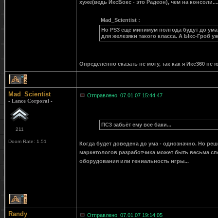
хуже(ведь ИксБокс - это Радеон), чем на консоли...
Mad_Scientist :
Но PS3 ещё минимум полгода будут до ума
для железяки такого класса. А Ыкс-Гроб у
Определённо сказать не могу, так как я Икс360 не ю
2
Mad_Scientist
Отправлено: 07.01.07 15:44:47
- Lance Corporal -
ПС3 забьёт ему все баки...
211
Doom Rate: 1.51
Когда будет доведена до ума - однозначно. Но ре
маркетологов разработчика может быть весьма сп
оборудования или гениальность игры...
1
Randy
Отправлено: 07.01.07 19:14:05