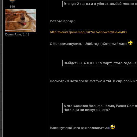
Это где 2 карты и в убогих зомбей можно 
846
Вот это вроде:
http://www.gamemag.ru/?act=showart&id=6483
Doom Rate: 1.41
Оба промахнулись - 2003 год :)Хотя ты ближе
Выйдет С.Т.А.Л.К.Е.Р. в марте этого года...
Посмотрим.Хотя после Metro-2 и YAE и ещё пары и
А что касается Вольфа - блин, Равен Софт
Чего они ни пишут ничего?
Напишут ещё чего зря волноваться