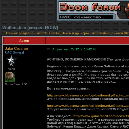
Wolfenstein (сиквел RtCW)
Список разделов
-
Wolf3D, Heretic, Hexen и др. игры
-
Wolfenstein (сиквел Rt
Автор
Jake Crusher
Отправлено: 27.12.06 18:42:40
UAC General
ACHTUNG, DOOMEREN KAMERADEN! (Так, для фо
Недавно стало известно, что Raven Software и id s
3908
XBox360(!) . Разумеется, отзывы игроков были....н
будет версия и для PC. И страсти вроде бы поутихли
Когда же выйдет игра - неизвестно, хотя быть може
данные о релизе - подправлю заголовок....
Doom Rate: 1.51
Вот вам кое-какие ссылки:
http://www.bluesnews.com/cgi-bin/board.pl?actio...
Это об официальном заявлении касательно верси
http://www.bluesnews.com/cgi-bin/board.pl?actio...a
Это уже новость с ссылкой на то, что RtCW 2 будет 
А на "сладкое" -
http://www.gamershell.com/news/33
Трейлер (вернее, презентация), в котором выступ
новой игры под XBox360 , а затем показывается 
Software), Кевин Клауд и Джон Кармак. Самого RtCW