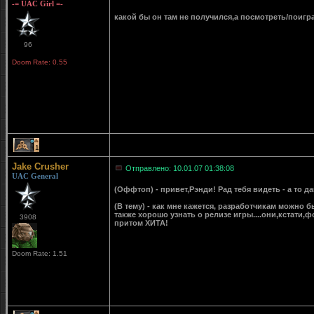
-= UAC Girl =-
какой бы он там не получился,а посмотреть/поигр
96
Doom Rate: 0.55
1
Jake Crusher
Отправлено: 10.01.07 01:38:08
UAC General
(Оффтоп) - привет,Рэнди! Рад тебя видеть - а то дав
(В тему) - как мне кажется, разработчикам можно бы
также хорошо узнать о релизе игры....они,кстати,ф
3908
притом ХИТА!
Doom Rate: 1.51