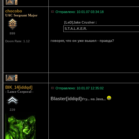
2
chocobo
Отправлено: 10.01.07 03:34:18
UAC Sergeant Major
[LeD]Jake Crusher :
S.T.A.L.K.E.R.
899
говорят, что он уже вышел - правда?
Doom Rate: 1.12
2
BIK_14[iddqd]
Отправлено: 10.01.07 12:35:02
- Lance Corporal -
Blaster[iddqd]
Угу... на Java...
229