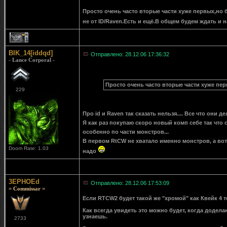
Просто очень часто вторые части хуже первых,но 
не от ID/Raven.Есть и ещё.В общем будем ждать и 
1
BIK_14[iddqd]
Отправлено: 28.12.06 17:36:32
- Lance Corporal -
Просто очень часто вторые части хуже пе
229
Про id и Raven так сказать нельзя.... Все что они де
Я как раз покупаю скоро новый комп себе так что 
особенно по части монстров...
В первом RtCW не хватало именно монстров, а вот 
Doom Rate: 1.03
надо
3EPHOEd
Отправлено: 28.12.06 17:53:09
= Commissar =
Если RTCW2 будет такой же "хромой" как Квейк 4 т
Как всегда увидеть это можно будет, когда доделают
узнаешь.
2733