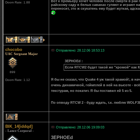
Вот к премьеру хочет человек после смерти в рай п
Doom Rate: 1.88
райскому саду в белых саванах гуляют и играют на
переносит, это ж скукатень ему будет жуткая, адска
1
2
2
chocobo
Отправлено: 28.12.06 18:53:13
UAC Sergeant Major
3EPHOEd :
Если RTCW2 будет такой же "хромой" как Кв
899
Я бы не сказал, что Quake 4 уж такой храмой!, в на
Doom Rate: 1.12
очень динамичной, геймплей в ней на высоте - в
текстурам, но покатит. Я бы поставил ей 5 из 5.
По опводу RTCW 2 - буду ждать, т.к. люблю WOLF
2
BIK_14[iddqd]
Отправлено: 28.12.06 19:09:03
- Lance Corporal -
3EPHOEd