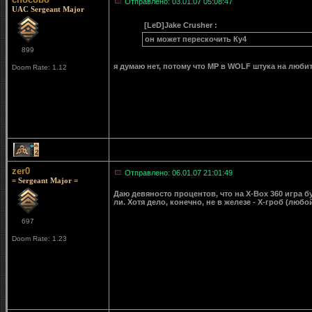
Отправлено: 03.01.07 05:08:47
UAC Sergeant Major
[LeD]Jake Crusher :
он может перескочить Ку4
899
я думаю нет, потому что MP в WOLF штука на любит
Doom Rate: 1.12
2
zer0
Отправлено: 06.01.07 21:01:49
= Sergeant Major =
Даю девяносто процентов, что на X-Box 360 игра бу
ли. Хотя дело, конечно, не в железе - Х-гроб (любо
697
Doom Rate: 1.23