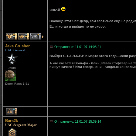
2002-й
Вооюще этот Shit-девр, сам себя сьел еще не роди
Если когда и выйдет то не скоро.
1
2
2
Jake Crusher
Отправлено: 11.01.07 14:08:21
UAC General
Выйдет С.Т.А.Л.К.Е.Р. в марте этого года....если раз
А что касается Вольфа - блин, Равен Софтвар не т
пишут ничего? Или теперь они - заядлые консоль
3908
Doom Rate: 1.51
2
Bars2k
Отправлено: 11.01.07 15:39:14
UAC Sergeant Major