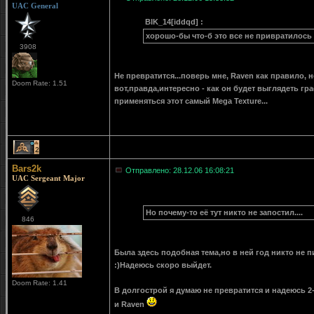
UAC General
BIK_14[iddqd] :
хорошо-бы что-б это все не привратилось
3908
Не превратится...поверь мне, Raven как правило, н
Doom Rate: 1.51
вот,правда,интересно - как он будет выглядеть гр
применяться этот самый Mega Texture...
2
Bars2k
Отправлено: 28.12.06 16:08:21
UAC Sergeant Major
Но почему-то её тут никто не запостил....
846
Была здесь подобная тема,но в ней год никто не пи
:)Надеюсь скоро выйдет.
Doom Rate: 1.41
В долгострой я думаю не превратится и надеюсь 2-
и Raven