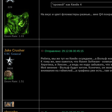
"хромой" как Квейк 4
229
На вкус и цвет фломастеры разные... мне Q4 понрав
Doom Rate: 1.03
Jake Crusher
Отправлено: 29.12.06 00:45:15
UAC General
Ребята, мы же тут не Квейк осуждаем....а Вольф но
К тому же, мне кажется, что Raven Software - ком
Херетика, и Хексен....а ведь не надо забывать, что и
Моё мнение - Вольф будет хитом. Конечно, он може
3908
внимания на геймплей....а графика уже есть...там о
Doom Rate: 1.51
2
chocobo