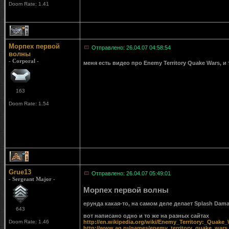
Doom Rate: 1.41
1
Морпех первой
Отправлено: 26.04.07 04:58:54
волны
- Corporal -
меня есть видео про Enemy Territory Quake Wars, и т
163
Doom Rate: 1.54
1
Grue13
Отправлено: 26.04.07 05:49:01
- Sergeant Major -
Морпех первой волны
ерунда какая-то, на самом деле делает Splash Damag
643
вот написано одно и то же на разных сайтах
Doom Rate: 1.46
http://en.wikipedia.org/wiki/Enemy_Territory:_Quake
http://www.ag.ru/games/enemy_territory_quake_wars