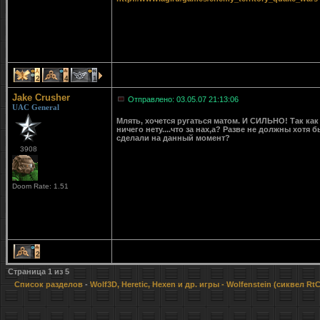
2
4
1
Jake Crusher
Отправлено: 03.05.07 21:13:06
UAC General
Млять, хочется ругаться матом. И СИЛЬНО! Так как 
ничего нету....что за нах,а? Разве не должны хотя
сделали на данный момент?
3908
Doom Rate: 1.51
2
Страница
1
из
5
Список разделов
-
Wolf3D, Heretic, Hexen и др. игры
- Wolfenstein (сиквел Rt