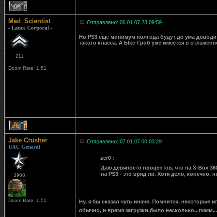
1
Mad_Scientist
Отправлено: 06.01.07 23:09:59
- Lance Corporal -
Но PS3 ещё минимум полгода будут до ума доводи
такого класса. А Ыкс-Гроб уже имеется в отлаженн
211
Doom Rate: 1.51
1
Jake Crusher
Отправлено: 07.01.07 00:03:29
UAC General
zer0 :
Даю девяносто процентов, что на X-Box 360
на PS3 - это вряд ли. Хотя дело, конечно, 
3908
Doom Rate: 1.51
Ну, я бы сказал чуть иначе. Помнится, некоторые 
обычно, и время загрузки,было несколько...гммм...