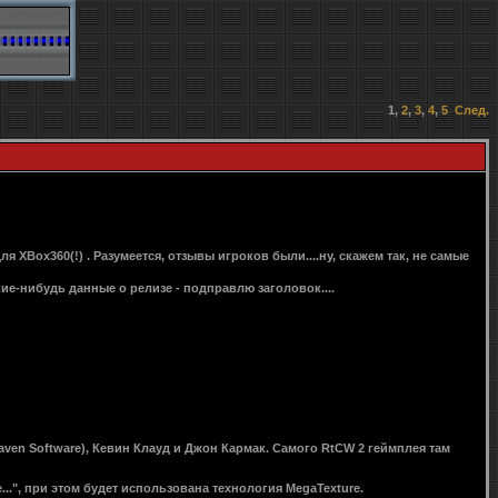
1
,
2
,
3
,
4
,
5
След.
ля XBox360(!) . Разумеется, отзывы игроков были....ну, скажем так, не самые
акие-нибудь данные о релизе - подправлю заголовок....
ven Software), Кевин Клауд и Джон Кармак. Самого RtCW 2 геймплея там
..", при этом будет использована технология MegaTexture.