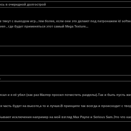
ось в очередной долгострой
е тянут с выходом игр...тем более, если они это делают под патронажем id soft
en , где будет применяться этот самый Mega Texture...
.
сал и я её убил (как раз Мазтер просил почистить разделы).Так и быть пусть жи
я часть будет на высоте,а то и лучше.В принципе так всегда и происходит с тво
ывают исключения например на мой взгляд Max Payne и Serious Sam.Это что кас