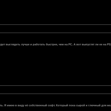
дет выглядеть лучше и работать быстрее, чем на РС. А вот выпустят ли ее на PS3 
ь. Я имею в виду её собственный софт. Который пока сырой и глючный для жел