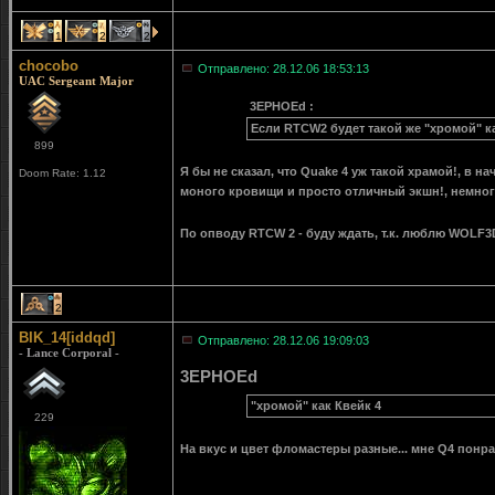
1
2
2
chocobo
Отправлено: 28.12.06 18:53:13
UAC Sergeant Major
3EPHOEd :
Если RTCW2 будет такой же "хромой" как
899
Я бы не сказал, что Quake 4 уж такой храмой!, в н
Doom Rate: 1.12
моного кровищи и просто отличный экшн!, немного 
По опводу RTCW 2 - буду ждать, т.к. люблю WOLF
2
BIK_14[iddqd]
Отправлено: 28.12.06 19:09:03
- Lance Corporal -
3EPHOEd
"хромой" как Квейк 4
229
На вкус и цвет фломастеры разные... мне Q4 понрав