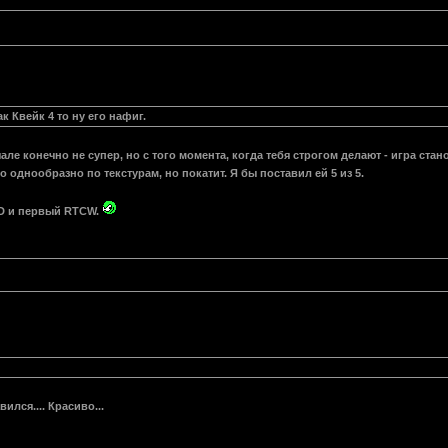
 Квейк 4 то ну его нафиг.
ачале конечно не супер, но с того момента, когда тебя строгом делают - игра ст
однообразно по текстурам, но покатит. Я бы поставил ей 5 из 5.
3D и первый RTCW.
ился.... Красиво...