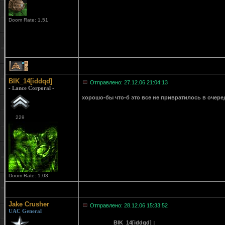
Doom Rate: 1.51
2
BIK_14[iddqd]
Отправлено: 27.12.06 21:04:13
- Lance Corporal -
хорошо-бы что-б это все не привратилось в очеред
229
Doom Rate: 1.03
Jake Crusher
Отправлено: 28.12.06 15:33:52
UAC General
BIK_14[iddqd] :