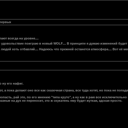
 первых
лают всегда на уровне....
с удовольствие поиграю в новый WOLF.... В принципе я думаю изменений будет м
людей хоть отбавляй.... Надеюсь что прежней останется атмосфера.... Вот её м
о ну его нафиг.
т, а пока делают оно все как сказочная страна, все туда хотят, но пока не попад
попасть, рай это, по его мнению "типа круто", а ну как в раю все исключительн
азные на дух не переносит, это ж скукатень ему будет жуткая, адская просто.