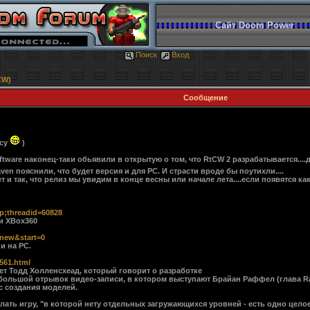
Сайт Doom Power
Поиск
Вход
CW)
Сообщение
рсу
)
ftware наконец-таки обьявили в открытую о том, что RtCW 2 разрабатывается....д
en пояснили, что будет версия и для PC. И страсти вроде бы поутихли....
т и так, что релиз мы увидим в конце весны или начале лета....если появятся к
mp;threadid=60828
и XBox360
tnew&start=0
и на PC.
561.html
ает Тодд Холленсхеад, который говорит о разработке
ебольшой отрывок видео-записи, в котором выступают Брайан Раффел (глава Ra
сс создания моделей.
лать игру, "в которой нету отдельных загружающихся уровней - есть одно целое.