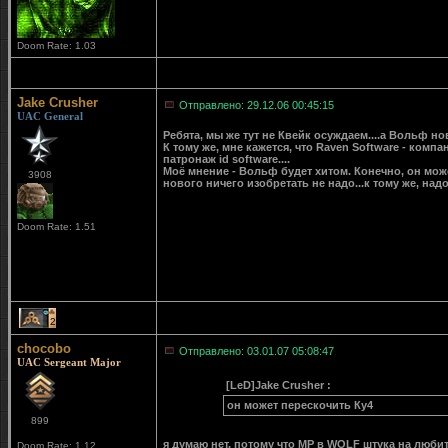
Doom Rate: 1.03
Jake Crusher
Отправлено: 29.12.06 00:45:15
UAC General
Ребята, мы же тут не Квейк осуждаем....а Вольф но
К тому же, мне кажется, что Raven Software - компа
патронаж id software....
Моё мнение - Вольф будет хитом. Конечно, он може
3908
нового ничего изобретать не надо...к тому же, надо
Doom Rate: 1.51
2
chocobo
Отправлено: 03.01.07 05:08:47
UAC Sergeant Major
[LeD]Jake Crusher :
он может перескочить Ку4
899
я думаю нет, потому что MP в WOLF штука на любит
Doom Rate: 1.12