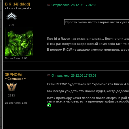
BIK_14[iddqd]
Отправлено: 28.12.06 17:36:32
- Lance Corporal -
Просто очень часто вторые части хуже
229
Про id и Raven так сказать нельзя.... Все что они де
Я как раз покупаю скоро новый комп себе так что 
В первом RtCW не хватало именно монстров, а вот 
Doom Rate: 1.03
3EPHOEd
Отправлено: 28.12.06 17:53:09
= Commissar =
Если RTCW2 будет такой же "хромой" как Квейк 4 т
Как всегда увидеть это можно будет, когда доделаю
2733
Вот к премьеру хочет человек после смерти в рай 
там и все, а человек тот к премьеру арфы разнообр
Doom Rate: 1.88