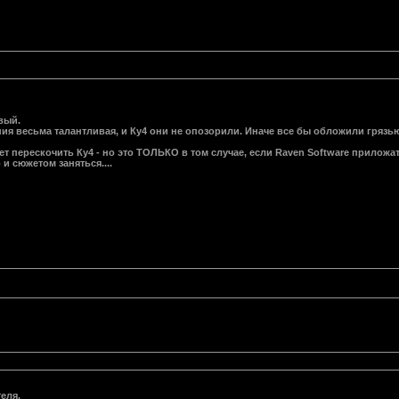
вый.
ния весьма талантливая, и Ку4 они не опозорили. Иначе все бы обложили грязью и
т перескочить Ку4 - но это ТОЛЬКО в том случае, если Raven Software приложат
 и сюжетом заняться....
еля.