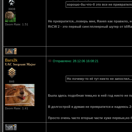
хорошо-бы что-б это все не привратил
3908
Не превратится...поверь мне, Raven как правило, н
Doom Rate: 1.51
RtCW 2 - это первый синглплеерный шутер от id\Rav
2
Bars2k
Отправлено: 28.12.06 16:08:21
UAC Sergeant Major
Но почему-то её тут никто не запостил...
846
Была здесь подобная тема,но в ней год никто не пи
В долгострой я думаю не превратится и надеюсь 2-
Doom Rate: 1.41
Просто очень часто вторые части хуже первых,но б
1