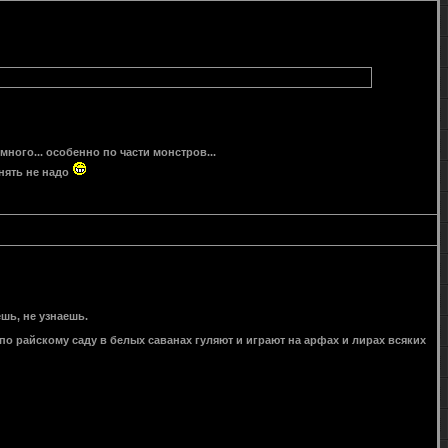
ного... особенно по части монстров...
енять не надо
ешь, не узнаешь.
о по райскому саду в белых саванах гуляют и играют на арфах и лирах всяких