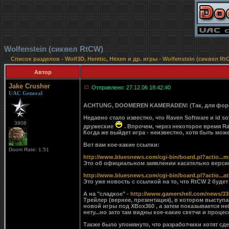
Wolfenstein (сиквел RtCW)
Список разделов
-
Wolf3D, Heretic, Hexen и др. игры
-
Wolfenstein (сиквел Rt
Автор
Jake Crusher
Отправлено: 27.12.06 18:42:40
UAC General
ACHTUNG, DOOMEREN KAMERADEN! (Так, для фо
Недавно стало известно, что Raven Software и id so
3908
дружеские
. Впрочем, через некоторое время Rav
Когда же выйдет игра - неизвестно, хотя быть може
Вот вам кое-какие ссылки:
Doom Rate: 1.51
http://www.bluesnews.com/cgi-bin/board.pl?actio...
Это об официальном заявлении касательно верси
http://www.bluesnews.com/cgi-bin/board.pl?actio...a
Это уже новость с ссылкой на то, что RtCW 2 будет 
А на "сладкое" -
http://www.gamershell.com/news/33
Трейлер (вернее, презентация), в котором выступ
новой игры под XBox360 , а затем показывается н
нету...но зато там видны кое-какие скетчи и проце
Также было упомянуто, что разработчики хотят сде