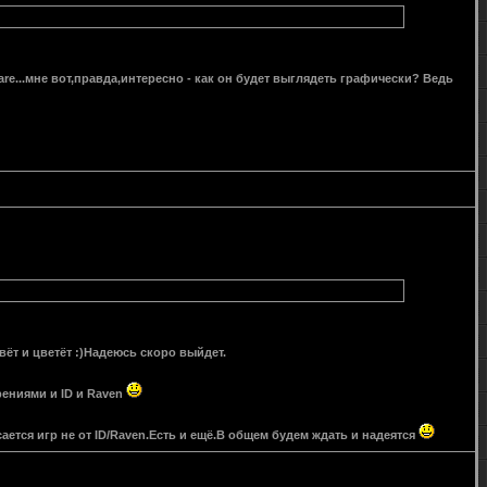
ware...мне вот,правда,интересно - как он будет выглядеть графически? Ведь
вёт и цветёт :)Надеюсь скоро выйдет.
рениями и ID и Raven
ается игр не от ID/Raven.Есть и ещё.В общем будем ждать и надеятся