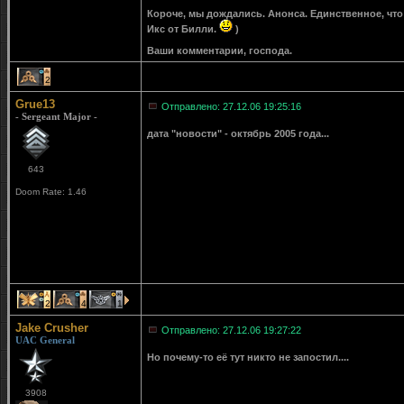
Короче, мы дождались. Анонса. Единственное, что 
Икс от Билли.
)
Ваши комментарии, господа.
2
Grue13
Отправлено: 27.12.06 19:25:16
- Sergeant Major -
дата "новости" - октябрь 2005 года...
643
Doom Rate: 1.46
2
4
1
Jake Crusher
Отправлено: 27.12.06 19:27:22
UAC General
Но почему-то её тут никто не запостил....
3908