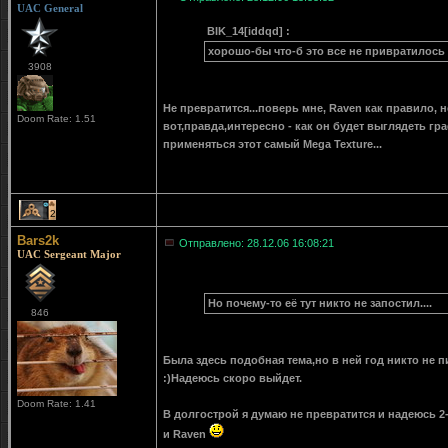
UAC General
BIK_14[iddqd] :
хорошо-бы что-б это все не привратилось
3908
Не превратится...поверь мне, Raven как правило, н
Doom Rate: 1.51
вот,правда,интересно - как он будет выглядеть гр
применяться этот самый Mega Texture...
2
Bars2k
Отправлено: 28.12.06 16:08:21
UAC Sergeant Major
Но почему-то её тут никто не запостил....
846
Была здесь подобная тема,но в ней год никто не пи
:)Надеюсь скоро выйдет.
Doom Rate: 1.41
В долгострой я думаю не превратится и надеюсь 2-
и Raven