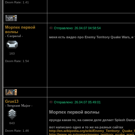
Doom Rate: 1.41
1
Морпех первой
Отправлено: 26.04.07 04:58:54
волны
- Corporal -
меня есть видео про Enemy Territory Quake Wars, и т
163
Doom Rate: 1.54
1
Grue13
Отправлено: 26.04.07 05:49:01
- Sergeant Major -
Морпех первой волны
ерунда какая-то, на самом деле делает Splash Damag
643
вот написано одно и то же на разных сайтах
Doom Rate: 1.46
http://en.wikipedia.org/wiki/Enemy_Territory:_Quake
http://www.ag.ru/games/enemy_territory_quake_wars