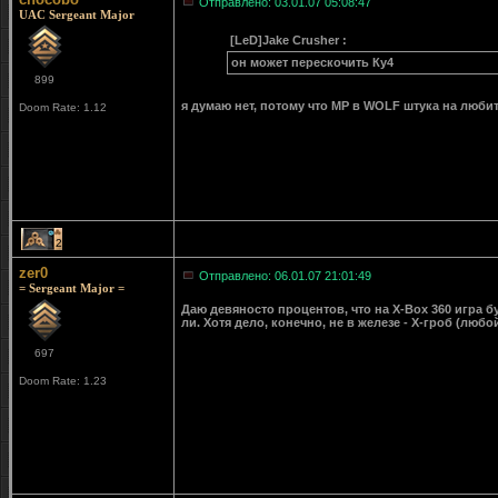
Отправлено: 03.01.07 05:08:47
UAC Sergeant Major
[LeD]Jake Crusher :
он может перескочить Ку4
899
я думаю нет, потому что MP в WOLF штука на любит
Doom Rate: 1.12
2
zer0
Отправлено: 06.01.07 21:01:49
= Sergeant Major =
Даю девяносто процентов, что на X-Box 360 игра бу
ли. Хотя дело, конечно, не в железе - Х-гроб (любо
697
Doom Rate: 1.23