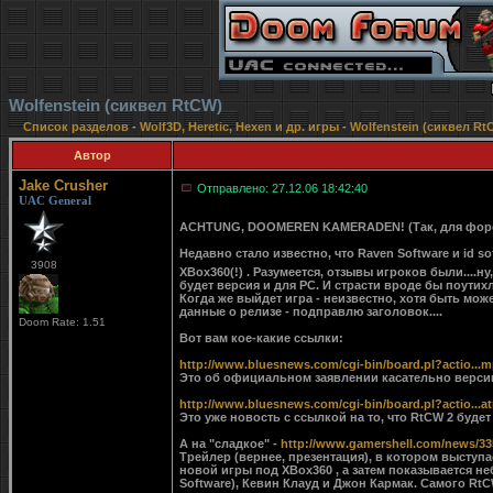
Wolfenstein (сиквел RtCW)
Список разделов
-
Wolf3D, Heretic, Hexen и др. игры
-
Wolfenstein (сиквел Rt
Автор
Jake Crusher
Отправлено: 27.12.06 18:42:40
UAC General
ACHTUNG, DOOMEREN KAMERADEN! (Так, для фо
Недавно стало известно, что Raven Software и id s
3908
XBox360(!) . Разумеется, отзывы игроков были....н
будет версия и для PC. И страсти вроде бы поутихли
Когда же выйдет игра - неизвестно, хотя быть може
данные о релизе - подправлю заголовок....
Doom Rate: 1.51
Вот вам кое-какие ссылки:
http://www.bluesnews.com/cgi-bin/board.pl?actio...
Это об официальном заявлении касательно верси
http://www.bluesnews.com/cgi-bin/board.pl?actio...a
Это уже новость с ссылкой на то, что RtCW 2 будет 
А на "сладкое" -
http://www.gamershell.com/news/33
Трейлер (вернее, презентация), в котором выступ
новой игры под XBox360 , а затем показывается 
Software), Кевин Клауд и Джон Кармак. Самого RtCW