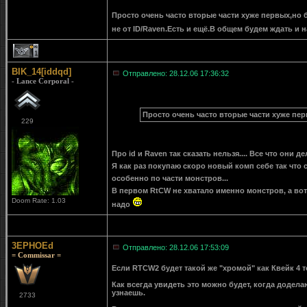
Просто очень часто вторые части хуже первых,но 
не от ID/Raven.Есть и ещё.В общем будем ждать и 
1
BIK_14[iddqd]
Отправлено: 28.12.06 17:36:32
- Lance Corporal -
Просто очень часто вторые части хуже пе
229
Про id и Raven так сказать нельзя.... Все что они де
Я как раз покупаю скоро новый комп себе так что 
особенно по части монстров...
В первом RtCW не хватало именно монстров, а вот 
Doom Rate: 1.03
надо
3EPHOEd
Отправлено: 28.12.06 17:53:09
= Commissar =
Если RTCW2 будет такой же "хромой" как Квейк 4 т
Как всегда увидеть это можно будет, когда доделают
узнаешь.
2733