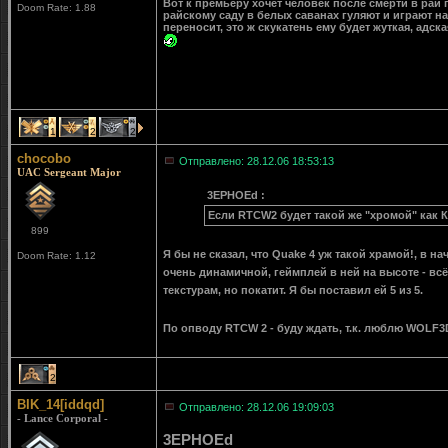
Вот к премьеру хочет человек после смерти в рай п
Doom Rate: 1.88
райскому саду в белых саванах гуляют и играют на
переносит, это ж скукатень ему будет жуткая, адска
1
2
2
chocobo
Отправлено: 28.12.06 18:53:13
UAC Sergeant Major
3EPHOEd :
Если RTCW2 будет такой же "хромой" как Кв
899
Я бы не сказал, что Quake 4 уж такой храмой!, в на
Doom Rate: 1.12
очень динамичной, геймплей в ней на высоте - в
текстурам, но покатит. Я бы поставил ей 5 из 5.
По опводу RTCW 2 - буду ждать, т.к. люблю WOLF
2
BIK_14[iddqd]
Отправлено: 28.12.06 19:09:03
- Lance Corporal -
3EPHOEd