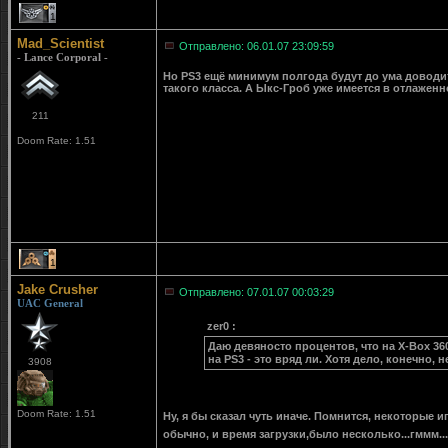
1
Mad_Scientist
Отправлено: 06.01.07 23:09:59
- Lance Corporal -
Но PS3 ещё минимум полгода будут до ума доводи
такого класса. А Ыкс-Гроб уже имеется в отлаженн
211
Doom Rate: 1.51
1
Jake Crusher
Отправлено: 07.01.07 00:03:29
UAC General
zer0 :
Даю девяносто процентов, что на X-Box 360
на PS3 - это вряд ли. Хотя дело, конечно, 
3908
Doom Rate: 1.51
Ну, я бы сказал чуть иначе. Помнится, некоторые 
обычно, и время загрузки,было несколько...гммм...