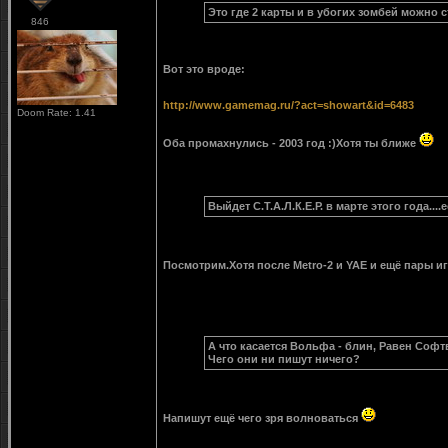
Это где 2 карты и в убогих зомбей можно 
846
Вот это вроде:
http://www.gamemag.ru/?act=showart&id=6483
Doom Rate: 1.41
Оба промахнулись - 2003 год :)Хотя ты ближе
Выйдет С.Т.А.Л.К.Е.Р. в марте этого года...
Посмотрим.Хотя после Metro-2 и YAE и ещё пары и
А что касается Вольфа - блин, Равен Софт
Чего они ни пишут ничего?
Напишут ещё чего зря волноваться