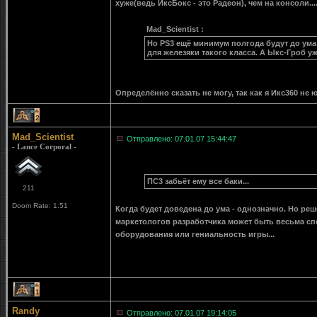
хуже(ведь ИксБокс - это Радеон), чем на консоли...
Mad_Scientist :
Но PS3 ещё минимум полгода будут до ума
для железяки такого класса. А Ыкс-Гроб у
Определённо сказать не могу, так как я Икс360 не ю
2
Mad_Scientist
Отправлено: 07.01.07 15:44:47
- Lance Corporal -
ПС3 забьёт ему все баки...
211
Doom Rate: 1.51
Когда будет доведена до ума - однозначно. Но ре
маркетологов разработчика может быть весьма сп
оборудования или гениальность игры...
1
Randy
Отправлено: 07.01.07 19:14:05