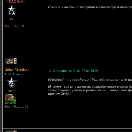
-= UAC Girl =-
какой бы он там не получился,а посмотреть/поигр
96
Doom Rate: 0.55
1
Jake Crusher
Отправлено: 10.01.07 01:38:08
UAC General
(Оффтоп) - привет,Рэнди! Рад тебя видеть - а то дав
(В тему) - как мне кажется, разработчикам можно бы
также хорошо узнать о релизе игры....они,кстати,ф
3908
притом ХИТА!
Doom Rate: 1.51