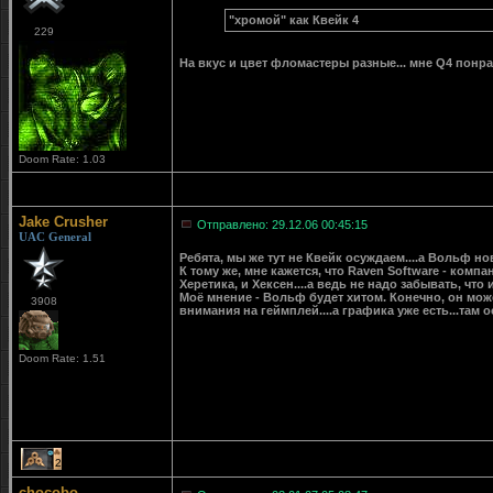
"хромой" как Квейк 4
229
На вкус и цвет фломастеры разные... мне Q4 понрав
Doom Rate: 1.03
Jake Crusher
Отправлено: 29.12.06 00:45:15
UAC General
Ребята, мы же тут не Квейк осуждаем....а Вольф но
К тому же, мне кажется, что Raven Software - ком
Херетика, и Хексен....а ведь не надо забывать, что и
Моё мнение - Вольф будет хитом. Конечно, он може
3908
внимания на геймплей....а графика уже есть...там о
Doom Rate: 1.51
2
chocobo