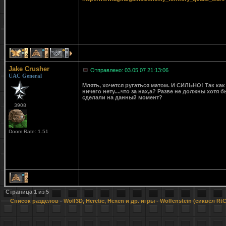
2
4
1
Jake Crusher
Отправлено: 03.05.07 21:13:06
UAC General
Млять, хочется ругаться матом. И СИЛЬНО! Так как 
ничего нету....что за нах,а? Разве не должны хотя
сделали на данный момент?
3908
Doom Rate: 1.51
2
Страница
1
из
5
Список разделов
-
Wolf3D, Heretic, Hexen и др. игры
- Wolfenstein (сиквел Rt