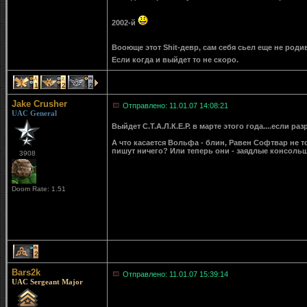
2002-й
Вооюще этот Shit-девр, сам себя сьел еще не роди
Если когда и выйдет то не скоро.
1
2
2
Jake Crusher
Отправлено: 11.01.07 14:08:21
UAC General
Выйдет С.Т.А.Л.К.Е.Р. в марте этого года....если раз
А что касается Вольфа - блин, Равен Софтвар не т
пишут ничего? Или теперь они - заядлые консоль
3908
Doom Rate: 1.51
2
Bars2k
Отправлено: 11.01.07 15:39:14
UAC Sergeant Major