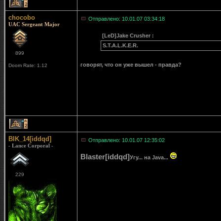
2
chocobo
Отправлено: 10.01.07 03:34:18
UAC Sergeant Major
[LeD]Jake Crusher :
S.T.A.L.K.E.R.
899
говорят, что он уже вышел - правда?
Doom Rate: 1.12
2
BIK_14[iddqd]
Отправлено: 10.01.07 12:35:02
- Lance Corporal -
Blaster[iddqd]
Угу... на Java...
229