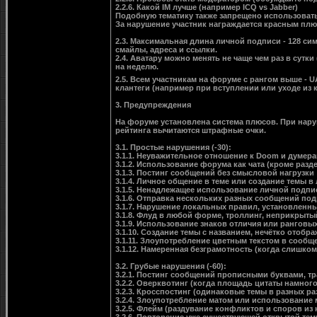
2.2.6. Какой IM лучше (например ICQ vs Jabber)
Подобную тематику также запрещено использовать 
За нарушение участник награждается красным плю
2.3. Максимальная длина личной подписи - 128 сим
смайлы, адреса и ссылки.
2.4. Аватару можно менять не чаще чем раз в сутк
на неделю.
2.5. Всем участникам на форуме с рангом выше - 
клантеги (например при вступлении или уходе из 
3. Предупреждения
На форуме установлена система плюсов. При нару
рейтинга вычитаются штрафные очки.
3.1. Простые нарушения (-30):
3.1.1. Неуважительное отношение к Doom и думер
3.1.2. Использование форума как чата (кроме разд
3.1.3. Постинг сообщений без смысловой нагрузки
3.1.4. Личное общение в теме или создание темы в
3.1.5. Ненадлежащее использование личной подписи
3.1.6. Отправка нескольких разных сообщений под
3.1.7. Нарушение локальных правил, установленн
3.1.8. Флуд в любой форме, троллинг, неприкрытый
3.1.9. Использование знаков отличия или ранговых
3.1.10. Создание темы с названием, нечётко отоб
3.1.11. Злоупотребление цветным текстом в сообщ
3.1.12. Намеренная безграмотность (когда слишко
3.2. Грубые нарушения (-60):
3.2.1. Постинг сообщений прописными буквами, т
3.2.2. Оверквотинг (когда площадь цитаты намног
3.2.3. Кросспостинг (одинаковые темы в разных ра
3.2.4. Злоупотребление матом или использование 
3.2.5. Флейм (раздувание конфликтов и споров из