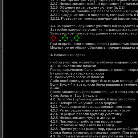
3.2.6. Повторение уже существующей открытой те
3.2.7. Использование особых привилегий в личны
3.2.8. Общение на запрещённую тему (п. 2.2)
3.2.9. Создание онлайн-игр без согласования с мо
3.2.10. Создание темы с вопросом, который есть в
3.2.11. Повторение простых нарушений (кроме ло
3.3. За простое нарушение участник награждается 
За грубое нарушение участник награждается красн
За повторное простое нарушение ставится только к
=
+
При выдаче нового плюса, плюсы давностью более
Модератор не обязан объяснять причину выдачи 
4. Наказания и сроки
Любой участник может быть забанен модератором
4.1. За накопление плюсов
Перед назначением бана, модератор должен откр
k - количество красных плюсов
z - количество зелёных плюсов
Либо сообщение, за которое был выдан последний
Если 2k+z>=4 и все плюсы были выданы в течение 
выше.
После забанивания все накопленные плюсы автом
Срок бана: от 1 до 3 недель
4.2. За особо грубые нарушения. К ним относятся:
4.2.1. Оскорбление участников форума
4.2.2. Распространение вредоносных программ
4.2.3. Регистрация нового аккаунта участником
4.2.4. Передача пароля другому участнику
4.2.5. Использование чужого аккаунта
4.2.6. Признаки спамбота или просто спам
4.2.7. Различные виды атак на сервер
4.2.8. Прочие угрозы (например, кража личной ин
Сроки банов назначаются модераторами. При повт
4.3. За спам в комментариях к ресурсам на сайте