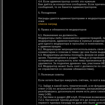
4.4. Если администратор сочтёт это нужным
Бан даётся за конкретное сообщение. Если причин
сообщений, то он банится администратором.
5. Поощрения
Награды даются администраторами и модераторами
очки
список наград
6. Права и обязанности модераторов
6.1. Назначение на должность.
Модераторы либо назначаются администрацией, л
модераторов, администраторы в нужных разделах 
для одного модератора в просьбах и пожеланиях. 
к администрации.
6.2. Модераторам запрещается использовать свои 
комментарии к плюсам в темах где они были выдан
6.3. Модераторы должны посещать форум не реже 
архив. Перемещению в раздел "Флуд и устаревшие 
потерявшие актуальность или темы признанные фл
удаляются. За поднятие древних тем, участники НЕ
6.4. Модератор может быть снят с должности по с
не справляется со своими обязанностями).
7. Полезные советы
Если хотите быстро накрутить счётчик, то всё в ва
7.1. Зайди в какой-нить тематический, а не флу
ответ (+10) по актуальной проблеме, раскрывающи
разобравшись досконально иначе есть риск схвати
тему (+30).
7.2. Загляни в раздел ДМ клуб. Отличная возможно
7.2.1. Организуй турнир,доведи его до конца и пол
первого турнира награду не дали ибо было доволь