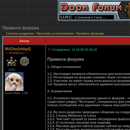
Правила форума
Список разделов
-
Просьбы и пожелания
-
Правила форума
Автор
MAZter[iddqd]
Отправлено: 13.10.05 01:36:10
-= WebMaster =-
Правила форума
1. Общие положения
1370
1.1. Настоящие правила обязательны для выполне
1.2. Регистрация на форуме означает ваше соглас
1.3. Участник не имеет права пользоваться форум
1.4. Правила могут обновляться администраторам
2. Ограничения
Doom Rate: 1.35
2.1. Основное предназначение данного форума - о
существует раздел "Болталка", специально для эти
новых сообщений или удалении старых ваш рейтин
2.2. Во всех разделах запрещено общение на след
2.2.1. Споры Windows vs Linux
2.2.2. Чей сайт лучший (а также обсуждение файл
2.2.3. О политике, расизме или нацизме
2.2.4. Реклама других сайтов (кроме сайтов на тем
2.2.5. Просьбы стать модератором (обсуждайте п