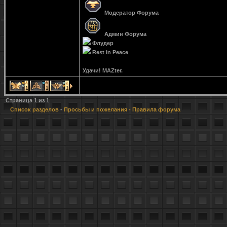
Модератор Форума
Админ Форума
Флудер
Rest in Peace
Удачи! MAZter.
1
1
1
Страница
1
из
1
Список разделов
-
Просьбы и пожелания
- Правила форума