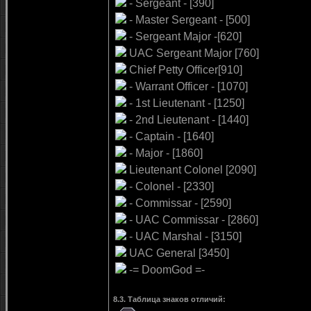
- Sergeant - [390]
- Master Sergeant - [500]
- Sergeant Major -[620]
UAC Sergeant Major [760]
Chief Petty Officer[910]
- Warrant Officer - [1070]
- 1st Lieutenant - [1250]
- 2nd Lieutenant - [1440]
- Captain - [1640]
- Major - [1860]
Lieutenant Colonel [2090]
- Colonel - [2330]
- Commissar - [2590]
- UAC Commissar - [2860]
- UAC Marshal - [3150]
UAC General [3450]
-= DoomGod =-
8.3. Таблица знаков отличий: