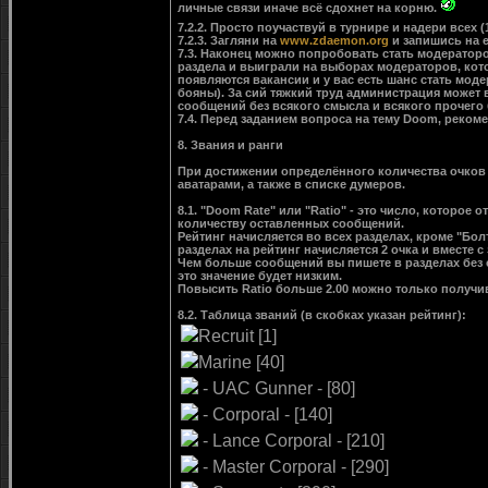
личные связи иначе всё сдохнет на корню.
7.2.2. Просто поучаствуй в турнире и надери всех (
7.2.3. Загляни на
www.zdaemon.org
и запишись на е
7.3. Наконец можно попробовать стать модератор
раздела и выиграли на выборах модераторов, котор
появляются вакансии и у вас есть шанс стать моде
бояны). За сий тяжкий труд администрация может в
сообщений без всякого смысла и всякого прочего
7.4. Перед заданием вопроса на тему Doom, реком
8. Звания и ранги
При достижении определённого количества очков 
аватарами, а также в списке думеров.
8.1. "Doom Rate" или "Ratio" - это число, которо
количеству оставленных сообщений.
Рейтинг начисляется во всех разделах, кроме "Бо
разделах на рейтинг начисляется 2 очка и вместе с 
Чем больше сообщений вы пишете в разделах без сч
это значение будет низким.
Повысить Ratio больше 2.00 можно только получ
8.2. Таблица званий (в скобках указан рейтинг):
Recruit [1]
Marine [40]
- UAC Gunner - [80]
- Corporal - [140]
- Lance Corporal - [210]
- Master Corporal - [290]