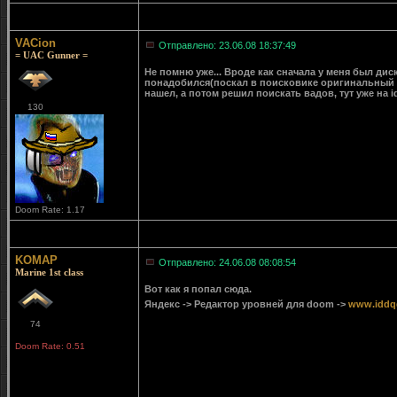
VACion
Отправлено: 23.06.08 18:37:49
= UAC Gunner =
Не помню уже... Вроде как сначала у меня был дис
понадобился(поскал в поисковике оригинальный ду
нашел, а потом решил поискать вадов, тут уже на i
130
Doom Rate: 1.17
KOMAP
Отправлено: 24.06.08 08:08:54
Marine 1st class
Вот как я попал сюда.
Яндекс -> Редактор уровней для doom ->
www.iddq
74
Doom Rate: 0.51