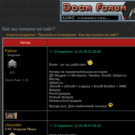
Как вы попали на сайт?
Список разделов
-
Просьбы и пожелания
-
Как вы попали на сайт?
Автор
Falcor
Отправлено: 21.01.08 07:28:08
- Sergeant -
Боян - ух ты, работает
Ничем не примечательная история
405
ДР. Модем => Интернет. Yandex. DooM. Iddqd.ru.
Месяц.
Doom Rate: 1.61
Iddqd.ru.
JDooM + zDooM + Legacy + DooM Builder + XWE
Форум.
Регистрация.
Новый форум.
Новая регистрация.
Вроде все. Для любителей логики.
1
chocobo
Отправлено: 21.01.08 07:59:19
UAC Sergeant Major
друг дал ссылку.