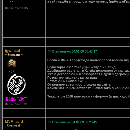
20
а сайт нашёл в прошлом году летом... (ввёл wad'ы
Doom Rate: 1.05
tgw lead
Отправлено: 04.01.09 08:47:17
= Sergeant =
Весна 2006 -> Апорт(тогда пользовался только им)
Редакторы юзал тока Дум Билдер и Слейд.
ДумБилдер вылетал, и Слейд непонятен оказался..
467
Уже в декабре 2006 я разобрался с ДумБилдером и 
Потом, по-тихоньку качал вады
Летом 2006 скачал XWE...
Остальное время посто сидел на сайте.
Комменты на нём оставлять начал токо в конце 20
Тока летом 2008 зарегился на форуме (а зря, надо
Doom Rate: 0.91
MVV_acid
Отправлено: 04.01.09 09:20:45
- Corporal -