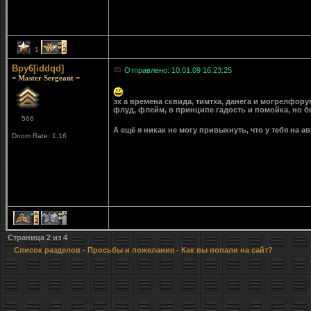
1
2
Bpy6[iddqd]
Отправлено: 10.01.09 16:23:25
= Master Sergeant =
эх а времена сквида, тимтха, данега и могрелфору
флуд, флейм, в принципе гадость и помойка, но б
566
А ещё я никак не могу привыкнуть, что у тебя на 
Doom Rate: 1.16
2
1
Страница
2
из
4
Список разделов
-
Просьбы и пожелания
- Как вы попали на сайт?