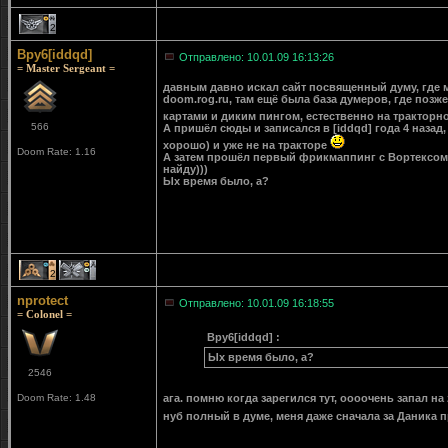
2
Bpy6[iddqd]
Отправлено: 10.01.09 16:13:26
= Master Sergeant =
давным давно искал сайт посвященный думу, где мо
doom.rog.ru, там ещё была база думеров, где позж
картами и диким пингом, естественно на трактор
566
А пришёл сюды и записался в [iddqd] года 4 назад
хорошо) и уже не на тракторе
Doom Rate: 1.16
А затем прошёл первый фрикмаппинг с Вортексом, 
найду)))
Ых время было, а?
2
1
nprotect
Отправлено: 10.01.09 16:18:55
= Colonel =
Bpy6[iddqd] :
Ых время было, а?
2546
Doom Rate: 1.48
ага. помню когда зарегился тут, оооочень запал на
нуб полный в думе, меня даже сначала за Даника 