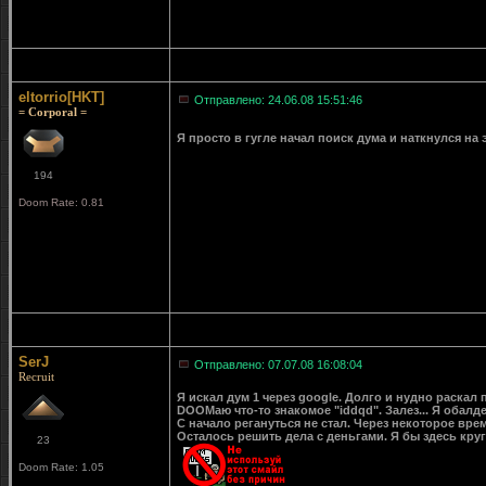
eltorrio[HKT]
Отправлено: 24.06.08 15:51:46
= Corporal =
Я просто в гугле начал поиск дума и наткнулся на э
194
Doom Rate: 0.81
SerJ
Отправлено: 07.07.08 16:08:04
Recruit
Я искал дум 1 через google. Долго и нудно раскал 
DOOMаю что-то знакомое "iddqd". Залез... Я обалдел
С начало регануться не стал. Через некоторое вре
Осталось решить дела с деньгами. Я бы здесь кру
23
Doom Rate: 1.05