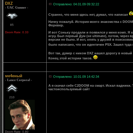
DXZ
Отправлено: 04.01.09 09:32:22
- UAC Gunner -
Странно, что меня здесь нет, думал, что написал
Начну пожалуй. История моего знакомства с DOOM
85
Форевер.
Doom Rate: 0.33
И вот Соньку продали и появился у меня комп. Я х
игру. Был первый Дум (не ultimate), потом, через
версии не было. И вот, опять у друзей в поисков
было написано, что он идентичен PSX. Зашел туда и скачал И
Вот так, думер с ником DXZ нашел дорогу в новы
Конец этой истории таков.
ме4еный
Отправлено: 10.01.09 14:42:34
- Lance Corporal -
А я скачал себе C2DOOM на смарт. Искал вадники. Т
частоиспользуемый сайт
210
Doom Rate: 0.80