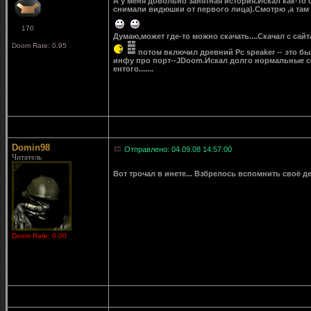
А у меня довольно занятная история.Искал как-то
снимали видюшки от первого лица).Смотрю ,а там с
170
Думаю,может где-то можно скачать....Скачал с са
Doom Rate: 0.95
потом включил древний Pc speaker -- это бы
инфу про порт--JDoom.Искал долго нормальные ссы
ентого.......
Domin98
Отправлено: 04.09.08 14:57:00
Читатель
Вот трочал в инете... Взбрелось вспомнить своё де
Doom Rate: 0.00