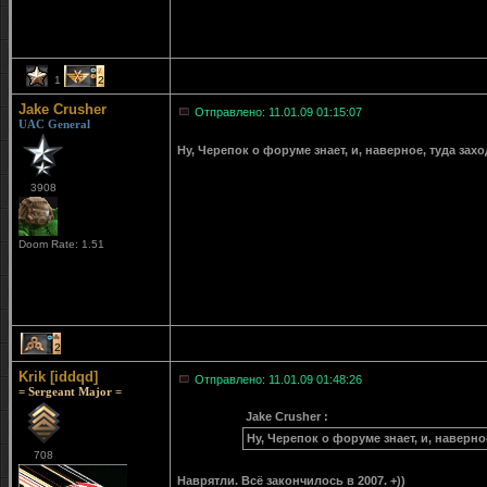
1
2
Jake Crusher
Отправлено: 11.01.09 01:15:07
UAC General
Ну, Черепок о форуме знает, и, наверное, туда зах
3908
Doom Rate: 1.51
2
Krik [iddqd]
Отправлено: 11.01.09 01:48:26
= Sergeant Major =
Jake Crusher :
Ну, Черепок о форуме знает, и, наверно
708
Наврятли. Всё закончилось в 2007. +))