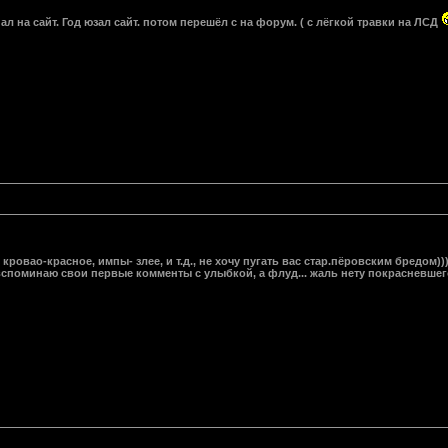
пал на сайт. Год юзал сайт. потом перешёл с на форум. ( с лёгкой травки на ЛСД
кровао-красное, импы- злее, и т.д., не хочу пугать вас стар.пёровским бредом))
 вспоминаю свои первые комменты с улыбкой, а флуд... жаль нету покрасневшег