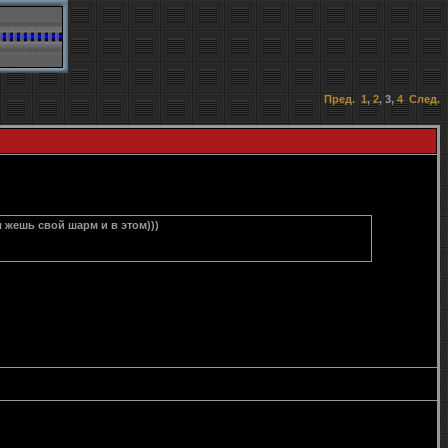
Пред.
1
,
2
,
3
,
4
След.
 жешь свой шарм и в этом)))