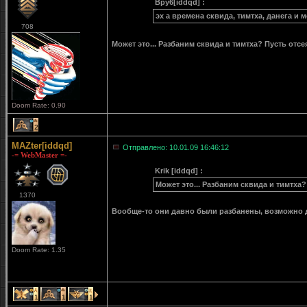
Bpy6[iddqd] :
эх а времена сквида, тимтха, данега и
708
Может это... Разбаним сквида и тимтха? Пусть отсе
Doom Rate: 0.90
2
MAZter[iddqd]
Отправлено: 10.01.09 16:46:12
-= WebMaster =-
Krik [iddqd] :
Может это... Разбаним сквида и тимтха?
1370
Вообще-то они давно были разбанены, возможно 
Doom Rate: 1.35
1
1
1