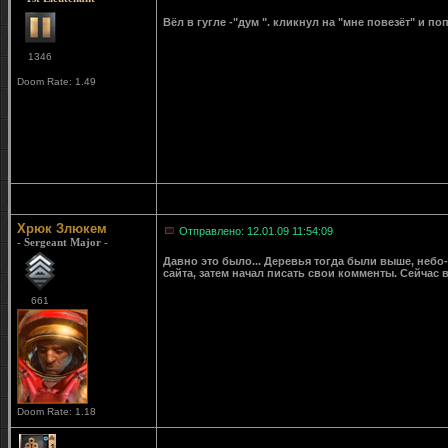
Вёл в гугле -"дум ". кликнул на "мне повезёт" и по
1346
Doom Rate: 1.49
Хрюк Злюкем
Отправлено: 12.01.09 11:54:09
- Sergeant Major -
Давно это было... Деревья тогда были выше, небо- 
сайта, затем начал писать свои комменты. Сейчас
661
Doom Rate: 1.18
1