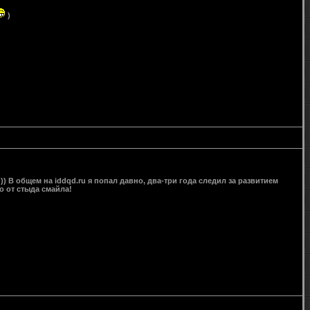
)
))) В общем на iddqd.ru я попал давно, два-три года следил за развитием
о от стыда смайла!