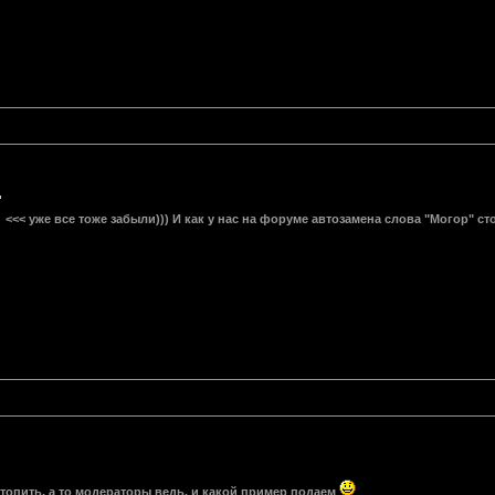
<<< уже все тоже забыли))) И как у нас на форуме автозамена слова "Могор" с
топить, а то модераторы ведь, и какой пример подаем