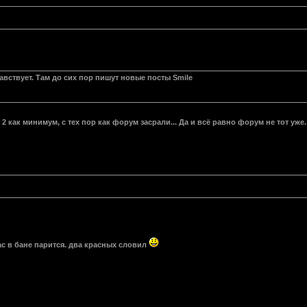
вствует. Там до сих пор пишут новые посты Smile
2 как минимум, с тех пор как форум засрали... Да и всё равно форум не тот уже.
с в бане парится. два красных словил