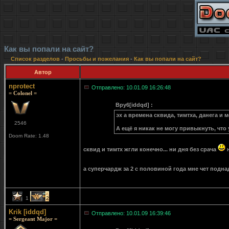
Как вы попали на сайт?
Список разделов
-
Просьбы и пожелания
-
Как вы попали на сайт?
Автор
nprotect
Отправлено: 10.01.09 16:26:48
= Colonel =
Bpy6[iddqd] :
эх а времена сквида, тимтха, данега и
2546
А ещё я никак не могу привыкнуть, что 
Doom Rate: 1.48
сквид и тимтх жгли конечно... ни дня без срача
н
а суперчардж за 2 с половиной года мне чет подн
1
2
Krik [iddqd]
Отправлено: 10.01.09 16:39:46
= Sergeant Major =