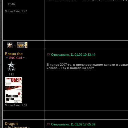
2546
Doom Rate: 1.48
1
2
Елена tbc
Отправлено: 11.01.09 10:33:44
-= UAC Girl =-
В конце 2007-го, в предновогодние деньки я решил
искала... Так и попала на сайт.
132
Doom Rate: 1.32
Dragon
Отправлено: 11.01.09 17:05:09
= 1st Lieutenant =