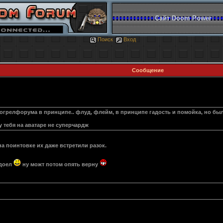
Сайт Doom Power
Поиск
Вход
Сообщение
 могрелфорума в принципе.. флуд, флейм, в принципе гадость и помойка, но был
у тебя на аватаре не суперчардж
а поинтовке их даже встретили разок.
адоел
ну можт потом опять верну