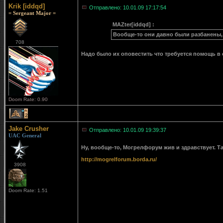
Krik [iddqd]
Отправлено: 10.01.09 17:17:54
= Sergeant Major =
MAZter[iddqd] :
Вообще-то они давно были разбанены,
708
Надо было их оповестить что требуется помощь в
Doom Rate: 0.90
2
Jake Crusher
Отправлено: 10.01.09 19:39:37
UAC General
Ну, вообще-то, Могрелфорум жив и здравствует. 
http://mogrelforum.borda.ru/
3908
Doom Rate: 1.51