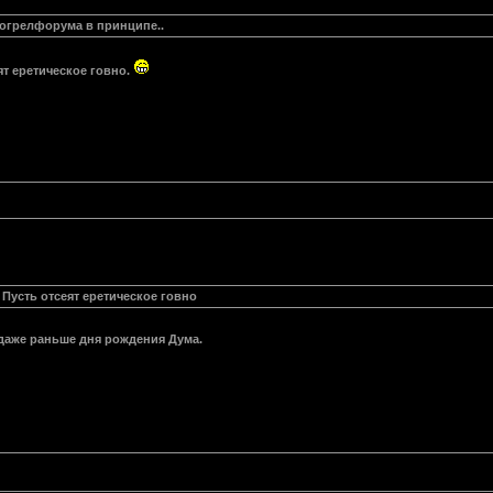
 могрелфорума в принципе..
ят еретическое говно.
 Пусть отсеят еретическое говно
даже раньше дня рождения Дума.