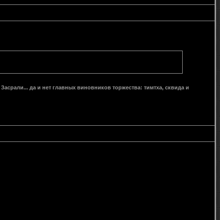
 Засрали... да и нет главных виновников торжества: тимтха, сквида и