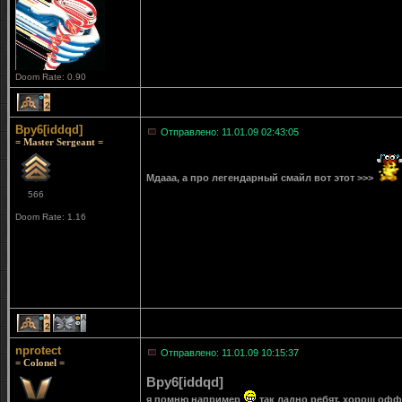
Doom Rate: 0.90
2
Bpy6[iddqd]
Отправлено: 11.01.09 02:43:05
= Master Sergeant =
Мдааа, а про легендарный смайл вот этот >>>
566
Doom Rate: 1.16
2
1
nprotect
Отправлено: 11.01.09 10:15:37
= Colonel =
Bpy6[iddqd]
я помню например
так ладно ребят, хорош офф