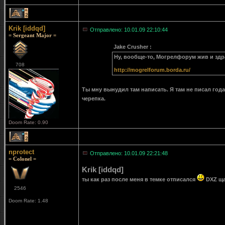
2
Krik [iddqd]
Отправлено: 10.01.09 22:10:44
= Sergeant Major =
Jake Crusher :
Ну, вообще-то, Могрелфорум жив и здра
708
http://mogrelforum.borda.ru/
Ты мну вынудил там написать. Я там не писал года 
черепка.
Doom Rate: 0.90
2
nprotect
Отправлено: 10.01.09 22:21:48
= Colonel =
Krik [iddqd]
ты как раз после меня в темке отписался
DXZ ща
2546
Doom Rate: 1.48