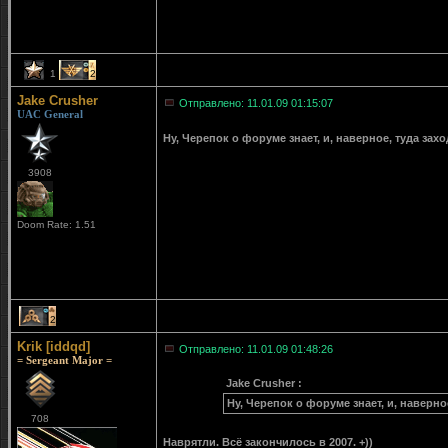
1
2
Jake Crusher
Отправлено: 11.01.09 01:15:07
UAC General
Ну, Черепок о форуме знает, и, наверное, туда зах
3908
Doom Rate: 1.51
2
Krik [iddqd]
Отправлено: 11.01.09 01:48:26
= Sergeant Major =
Jake Crusher :
Ну, Черепок о форуме знает, и, наверно
708
Наврятли. Всё закончилось в 2007. +))