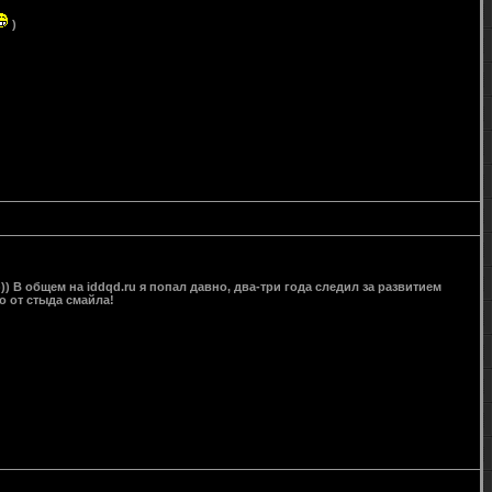
)
))) В общем на iddqd.ru я попал давно, два-три года следил за развитием
о от стыда смайла!