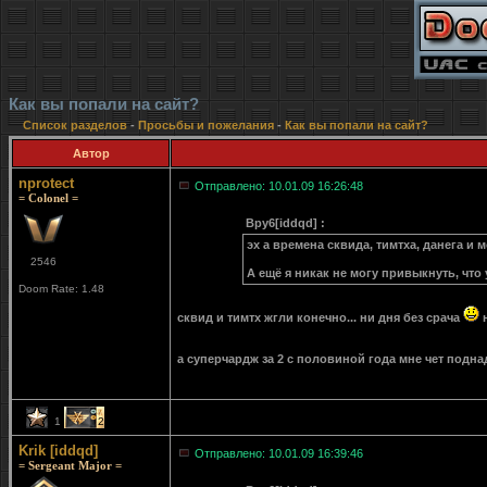
Как вы попали на сайт?
Список разделов
-
Просьбы и пожелания
-
Как вы попали на сайт?
Автор
nprotect
Отправлено: 10.01.09 16:26:48
= Colonel =
Bpy6[iddqd] :
эх а времена сквида, тимтха, данега и
2546
А ещё я никак не могу привыкнуть, что 
Doom Rate: 1.48
сквид и тимтх жгли конечно... ни дня без срача
н
а суперчардж за 2 с половиной года мне чет подн
1
2
Krik [iddqd]
Отправлено: 10.01.09 16:39:46
= Sergeant Major =