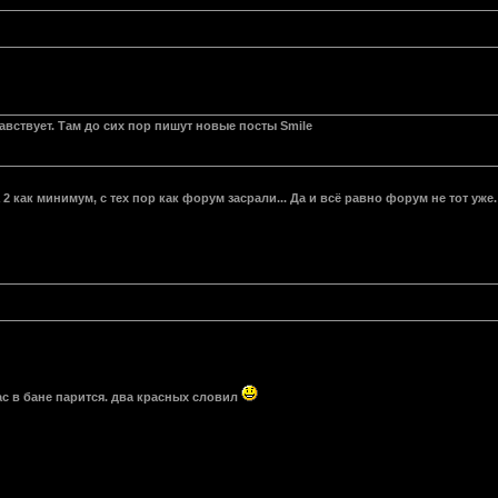
вствует. Там до сих пор пишут новые посты Smile
2 как минимум, с тех пор как форум засрали... Да и всё равно форум не тот уже.
с в бане парится. два красных словил