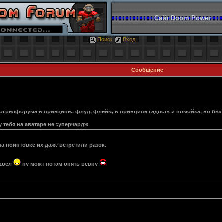
Сайт Doom Power
Поиск
Вход
Сообщение
 могрелфорума в принципе.. флуд, флейм, в принципе гадость и помойка, но был
у тебя на аватаре не суперчардж
а поинтовке их даже встретили разок.
адоел
ну можт потом опять верну