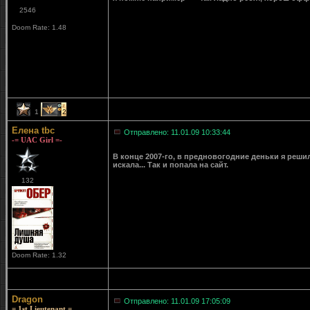
2546
Doom Rate: 1.48
1
2
Елена tbc
Отправлено: 11.01.09 10:33:44
-= UAC Girl =-
В конце 2007-го, в предновогодние деньки я решил
искала... Так и попала на сайт.
132
Doom Rate: 1.32
Dragon
Отправлено: 11.01.09 17:05:09
= 1st Lieutenant =