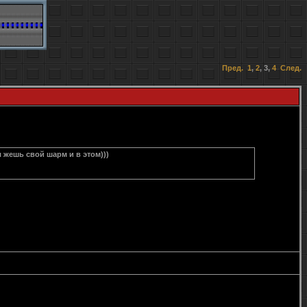
Пред.
1
,
2
,
3
,
4
След.
 жешь свой шарм и в этом)))