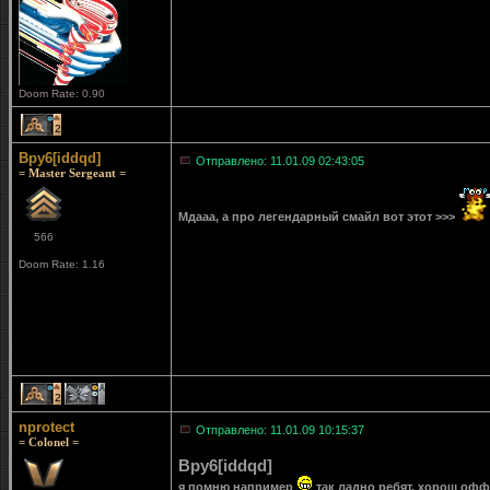
Doom Rate: 0.90
2
Bpy6[iddqd]
Отправлено: 11.01.09 02:43:05
= Master Sergeant =
Мдааа, а про легендарный смайл вот этот >>>
566
Doom Rate: 1.16
2
1
nprotect
Отправлено: 11.01.09 10:15:37
= Colonel =
Bpy6[iddqd]
я помню например
так ладно ребят, хорош офф