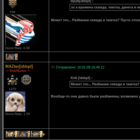
Bpy6[iddqd] :
эх а времена сквида, тимтха, данега и
708
Может это... Разбаним сквида и тимтха? Пусть отсе
Doom Rate: 0.90
2
MAZter[iddqd]
Отправлено: 10.01.09 16:46:12
-= WebMaster =-
Krik [iddqd] :
Может это... Разбаним сквида и тимтха?
1370
Вообще-то они давно были разбанены, возможно 
Doom Rate: 1.35
1
1
1