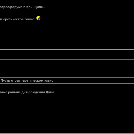
 могрелфорума в принципе..
ят еретическое говно.
 Пусть отсеят еретическое говно
даже раньше дня рождения Дума.