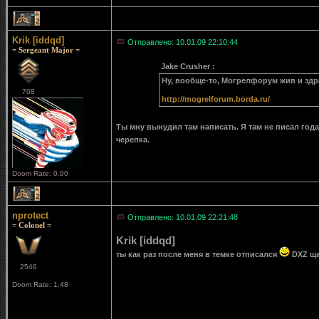
2
Krik [iddqd]
Отправлено: 10.01.09 22:10:44
= Sergeant Major =
Jake Crusher :
Ну, вообще-то, Могрелфорум жив и здра
708
http://mogrelforum.borda.ru/
Ты мну вынудил там написать. Я там не писал года 
черепка.
Doom Rate: 0.90
2
nprotect
Отправлено: 10.01.09 22:21:48
= Colonel =
Krik [iddqd]
ты как раз после меня в темке отписался
DXZ ща
2546
Doom Rate: 1.48