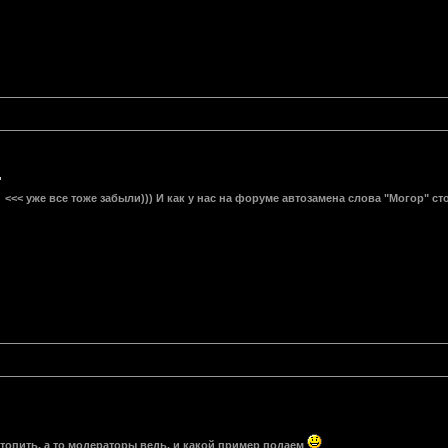
<<< уже все тоже забыли))) И как у нас на форуме автозамена слова "Могор" с
топить, а то модераторы ведь, и какой пример подаем