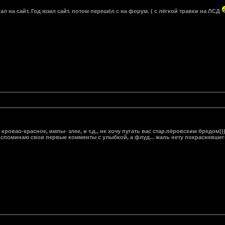
пал на сайт. Год юзал сайт. потом перешёл с на форум. ( с лёгкой травки на ЛСД
кровао-красное, импы- злее, и т.д., не хочу пугать вас стар.пёровским бредом))
 вспоминаю свои первые комменты с улыбкой, а флуд... жаль нету покрасневшег