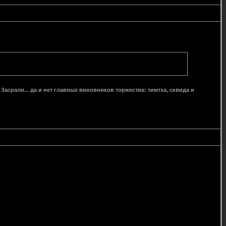
 Засрали... да и нет главных виновников торжества: тимтха, сквида и