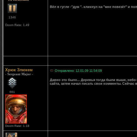
Вёл в гугле -"дум ". кликнул на "мне повезёт" и по
1346
Doom Rate: 1.49
Хрюк Злюкем
Отправлено: 12.01.09 11:54:09
- Sergeant Major -
Давно это было... Деревья тогда были выше, небо- 
сайта, затем начал писать свои комменты. Сейчас
661
Doom Rate: 1.18
1