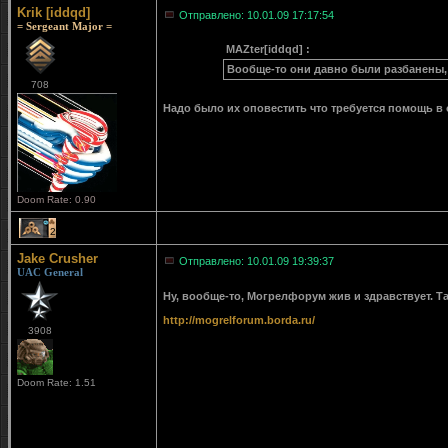
Krik [iddqd]
Отправлено: 10.01.09 17:17:54
= Sergeant Major =
MAZter[iddqd] :
Вообще-то они давно были разбанены,
708
Надо было их оповестить что требуется помощь в
Doom Rate: 0.90
2
Jake Crusher
Отправлено: 10.01.09 19:39:37
UAC General
Ну, вообще-то, Могрелфорум жив и здравствует. 
http://mogrelforum.borda.ru/
3908
Doom Rate: 1.51