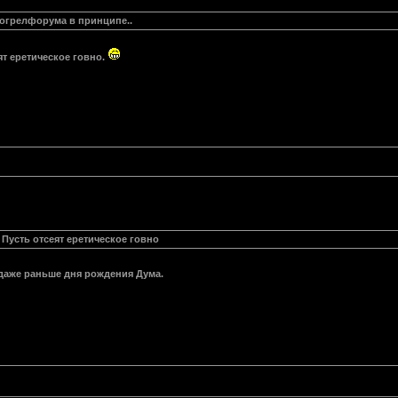
 могрелфорума в принципе..
ят еретическое говно.
 Пусть отсеят еретическое говно
даже раньше дня рождения Дума.