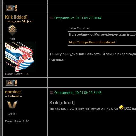
2
Krik [iddqd]
Отправлено: 10.01.09 22:10:44
= Sergeant Major =
Jake Crusher :
Ну, вообще-то, Могрелфорум жив и здра
708
http://mogrelforum.borda.ru/
Ты мну вынудил там написать. Я там не писал года 
черепка.
Doom Rate: 0.90
2
nprotect
Отправлено: 10.01.09 22:21:48
= Colonel =
Krik [iddqd]
ты как раз после меня в темке отписался
DXZ ща
2546
Doom Rate: 1.48