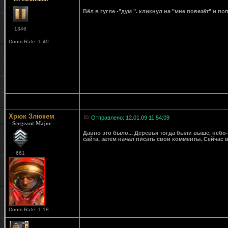
Вёл в гугле -"дум ". кликнул на "мне повезёт" и по
1346
Doom Rate: 1.49
Хрюк Злюкем
Отправлено: 12.01.09 11:54:09
- Sergeant Major -
Давно это было... Деревья тогда были выше, небо- 
сайта, затем начал писать свои комменты. Сейчас
661
Doom Rate: 1.18
1