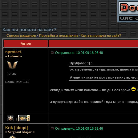
Как вы попали на сайт?
Список разделов
-
Просьбы и пожелания
-
Как вы попали на сайт?
Автор
nprotect
Отправлено: 10.01.09 16:26:48
= Colonel =
Bpy6[iddqd] :
эх а времена сквида, тимтха, данега и
2546
А ещё я никак не могу привыкнуть, что 
Doom Rate: 1.48
сквид и тимтх жгли конечно... ни дня без срача
н
а суперчардж за 2 с половиной года мне чет подн
1
2
Krik [iddqd]
Отправлено: 10.01.09 16:39:46
= Sergeant Major =