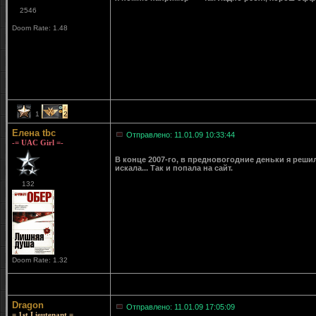
2546
Doom Rate: 1.48
1
2
Елена tbc
Отправлено: 11.01.09 10:33:44
-= UAC Girl =-
В конце 2007-го, в предновогодние деньки я решил
искала... Так и попала на сайт.
132
Doom Rate: 1.32
Dragon
Отправлено: 11.01.09 17:05:09
= 1st Lieutenant =