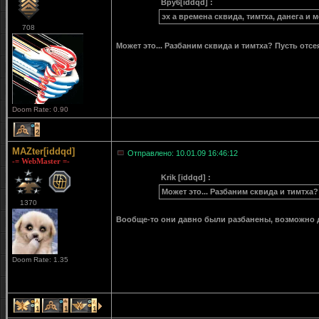
Bpy6[iddqd] :
эх а времена сквида, тимтха, данега и
708
Может это... Разбаним сквида и тимтха? Пусть отсе
Doom Rate: 0.90
2
MAZter[iddqd]
Отправлено: 10.01.09 16:46:12
-= WebMaster =-
Krik [iddqd] :
Может это... Разбаним сквида и тимтха?
1370
Вообще-то они давно были разбанены, возможно 
Doom Rate: 1.35
1
1
1