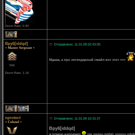
Doom Rate: 0.90
2
Bpy6[iddqd]
Отправлено: 11.01.09 02:43:05
= Master Sergeant =
Мдааа, а про легендарный смайл вот этот >>>
566
Doom Rate: 1.16
2
1
nprotect
Отправлено: 11.01.09 10:15:37
= Colonel =
Bpy6[iddqd]
я помню например
так ладно ребят, хорош офф