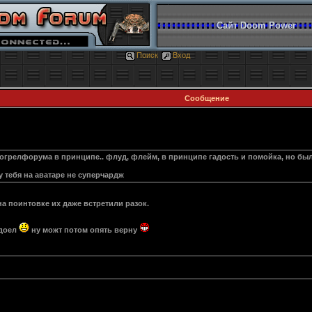
Сайт Doom Power
Поиск
Вход
Сообщение
 могрелфорума в принципе.. флуд, флейм, в принципе гадость и помойка, но был
у тебя на аватаре не суперчардж
а поинтовке их даже встретили разок.
адоел
ну можт потом опять верну