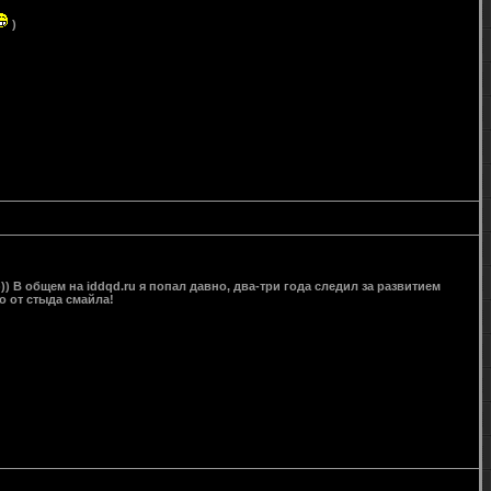
)
))) В общем на iddqd.ru я попал давно, два-три года следил за развитием
о от стыда смайла!