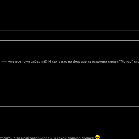
<<< уже все тоже забыли))) И как у нас на форуме автозамена слова "Могор" с
топить, а то модераторы ведь, и какой пример подаем