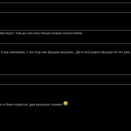
вствует. Там до сих пор пишут новые посты Smile
2 как минимум, с тех пор как форум засрали... Да и всё равно форум не тот уже.
с в бане парится. два красных словил