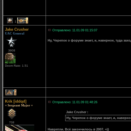
1
2
Jake Crusher
Отправлено: 11.01.09 01:15:07
UAC General
Ну, Черепок о форуме знает, и, наверное, туда зах
3908
Doom Rate: 1.51
2
Krik [iddqd]
Отправлено: 11.01.09 01:48:26
= Sergeant Major =
Jake Crusher :
Ну, Черепок о форуме знает, и, наверно
708
Наврятли. Всё закончилось в 2007. +))