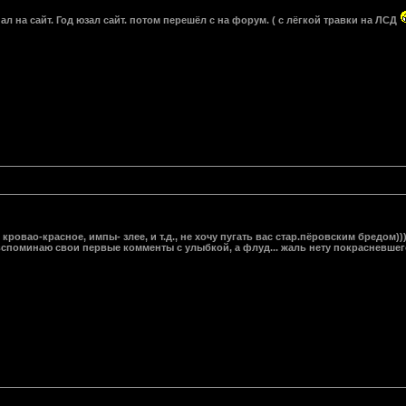
пал на сайт. Год юзал сайт. потом перешёл с на форум. ( с лёгкой травки на ЛСД
кровао-красное, импы- злее, и т.д., не хочу пугать вас стар.пёровским бредом))
 вспоминаю свои первые комменты с улыбкой, а флуд... жаль нету покрасневшег