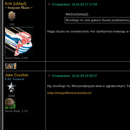
Krik [iddqd]
Отправлено: 10.01.09 17:17:54
= Sergeant Major =
MAZter[iddqd] :
Вообще-то они давно были разбанены,
708
Надо было их оповестить что требуется помощь в
Doom Rate: 0.90
2
Jake Crusher
Отправлено: 10.01.09 19:39:37
UAC General
Ну, вообще-то, Могрелфорум жив и здравствует. 
http://mogrelforum.borda.ru/
3908
Doom Rate: 1.51