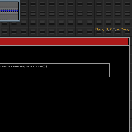
Пред.
1
,
2
,
3
,
4
След.
 жешь свой шарм и в этом)))