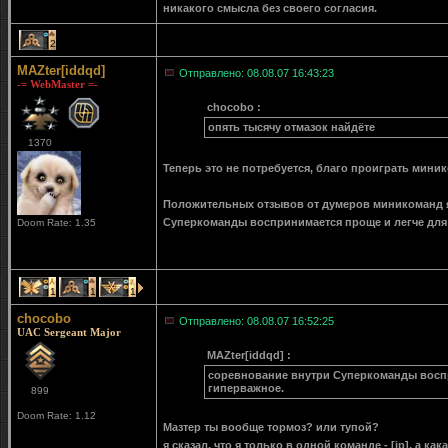
никакого смысла без своего согласия.
2
MAZter[iddqd]
Отправлено: 08.08.07 16:43:23
-= WebMaster =-
chocobo :
опять тысячу отмазок найдёте
1370
Теперь это не потребуется, благо проиграть мин
Положительных отзывов от думеров миникоманд я 
Суперкоманды воспринимается проще и легче для 
Doom Rate: 1.35
1
1
1
chocobo
Отправлено: 08.08.07 16:52:25
UAC Sergeant Major
MAZter[iddqd] :
соревнование внутри Суперкоманды воспри
гиперважное.
899
Doom Rate: 1.12
Мазтер ты вообще тормоз? или тупой?
я сказал, что я только в одной команде - [ip], а к