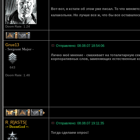
Вот-вот, я кстати об этом уже писал. То что меняет
калакольни. Но лучше все ж, что бы все оставалос
Doom Rate: 1.24
2
1
Grue13
Отправлено: 08.08.07 18:54:06
- Sergeant Major -
Лично моё мнение - смахивает на тоталитарную с
корпоративных слов, заменяющих естественные ко
643
Doom Rate: 1.46
2
4
1
R_R]ASTS[
Отправлено: 08.08.07 19:11:35
-= DoomGod =-
Тогда сделаем опрос!