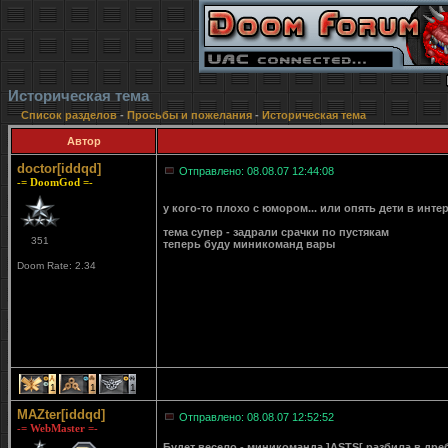
Историческая тема
Список разделов
-
Просьбы и пожелания
-
Историческая тема
Автор
doctor[iddqd]
Отправлено: 08.08.07 12:44:08
-= DoomGod =-
у кого-то плохо с юмором... или опять дети в инт
тема супер - задрали срачки по пустякам
351
теперь буду миникоманд вары
Doom Rate: 2.34
1
1
1
MAZter[iddqd]
Отправлено: 08.08.07 12:52:52
-= WebMaster =-
Будет весело - миникоманда ]ASTS[ разбила в дребе