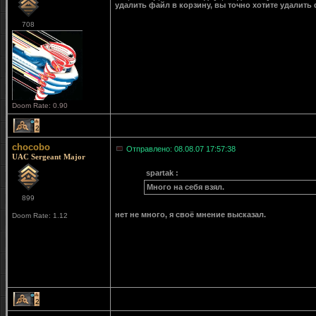
удалить файл в корзину, вы точно хотите удалить 
708
Doom Rate: 0.90
2
chocobo
Отправлено: 08.08.07 17:57:38
UAC Sergeant Major
spartak :
Много на себя взял.
899
нет не много, я своё мнение высказал.
Doom Rate: 1.12
2