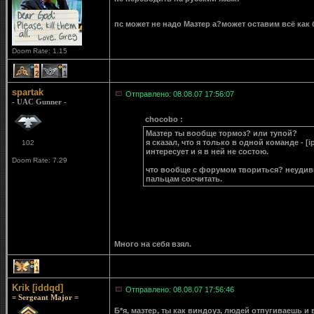
пс может не надо Мазтер а?может оставим всё как
Doom Rate: 1.15
2
1
spartak
Отправлено: 08.08.07 17:56:07
- UAC Gunner -
chocobo :
Мазтер ты вообще тормоз? или тупой?
я сказал, что я только в одной команде - [
102
интересует и я в ней не состою.
Doom Rate: 7.29
что вообще с форумом твориться? неудивит
пальцам сосчитать.
Много на себя взял.
1
Krik [iddqd]
Отправлено: 08.08.07 17:56:46
= Sergeant Major =
Б*я, мазтер, ты как виндоуз, людей отпугиваешь и