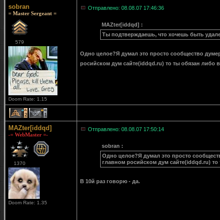
sobran
Отправлено: 08.08.07 17:46:36
= Master Sergeant =
MAZter[iddqd] :
Ты подтверждаешь, что хочешь быть удал
579
Одно целое?Я думал это просто сообщество думе
росийском дум сайте(iddqd.ru) то ты обязан либо
Doom Rate: 1.15
2
1
MAZter[iddqd]
Отправлено: 08.08.07 17:50:14
-= WebMaster =-
sobran :
Одно целое?Я думал это просто сообщест
главном росийском дум сайте(iddqd.ru) то
1370
В 10й раз говорю - да.
Doom Rate: 1.35