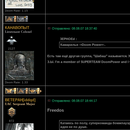
Doom Rate: 1.15
2
1
КАНАВОПЫТ
Отправлено: 08.08.07 18:37:40
Lieutenant Colonel
3EPHOEd :
Камарилья -=Doom Power=-.
2127
Есть там ещё другая группа, "Шабаш" называется. У
З.Ы. I'm a member of SUPERTEAM DoomPower and I 
Doom Rate: 1.33
2
1
1
BETEPAH[iddqd]
Отправлено: 08.08.07 18:44:17
UAC Sergeant Major
Freedos
872
Катаюсь по полу, суперкоманда бомжпауэр..
идея не по душе.