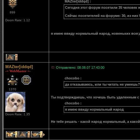
MAZter[iddqd] :
Сегодня этот форум посетили 35 человек не
899
Сейчас посетителей на форуме: 30, из них 
Doom Rate: 1.12
я имею ввиду нормальный народ, новеньких всегда
2
MAZter[iddqd]
Отправлено: 08.08.07 17:43:00
-= WebMaster =-
chocobo :
да отказываюсь, или ты читать не умеешь?
1370
Ты подтверждаешь, что хочешь быть удаленным с
chocobo :
я имею ввиду нормальный народ
Doom Rate: 1.35
Не тебе решать - какой народ нормальный, а како
1
1
1