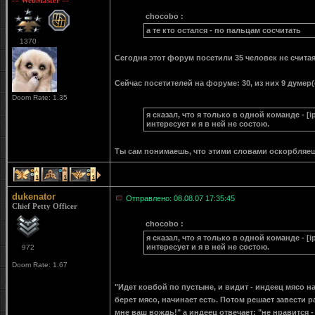
-= WebMaster =-
chocobo :
а те кто остался - по пальцам сосчитать
1370
Сегодня этот форум посетили 35 человек не считая 
Сейчас посетителей на форуме: 30, из них 9 думер(
Doom Rate: 1.35
я сказал, что я только в одной команде - [
интересует и я в ней не состою.
Ты сам понимаешь, что этими словами оскорбляе
1
1
1
dukenator
Отправлено: 08.08.07 17:35:45
Chief Petty Officer
chocobo :
я сказал, что я только в одной команде - [
интересует и я в ней не состою.
972
Doom Rate: 1.67
"Идет ковбой по пустыне, и видит - индеец мясо н
берет мясо, начинает есть. Потом решает завести р
мне ваш вождь!" а индеец отвечает: "не нравится -