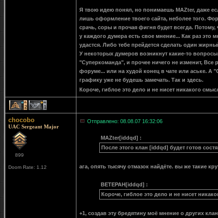
Я твою идею понял, но понимаешь MAZter, даже ес
лишь оформление твоего сайта, неболее того. Фо
срачь, соры и прочая фигня будет всегда. Потому,
у каждого думера есть свое мнение... Как раз это
удастся. Либо тебе прейдется сделать один жирный
У некоторых думеров возникнут какие-то вопросы, 
"Суперкоманда", и прочее ничего не изменит, Все 
форуме... или на худой конец в чате или аське. А 
графику уже не будешь замечать. Так и здесь.
Короче, гиблое это дело и не нисет никакого смы
2
1
chocobo
Отправлено: 08.08.07 16:32:06
UAC Sergeant Major
MAZter[iddqd] :
После этого клан [iddqd] будет готов сост
899
ага, опять тысячу отмазок найдёте. вы же такие крут
Doom Rate: 1.12
BETEPAH[iddqd] :
Короче, гиблое это дело и не нисет никако
+1, создав эту бредятину моё мнение о других кла