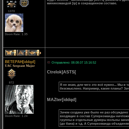
миникомандой [ip] в сокращенном составе.
1370
Doom Rate: 1.35
1
1
1
BETEPAH[iddqd]
Отправлено: 08.08.07 15:16:52
UAC Sergeant Major
Ctrelok]ASTS[
872
Я не знаю, для чего это всё нужно... Мы и
безсмыслено. Например, какие планы? Зач
MAZter[iddqd]
Зачем создана уже было не раз обсужден
Doom Rate: 1.24
входящие в состав Суперкоманды ничтожн
группы и отдельные думеры вольны занима
(до бана) и т.д. А Суперкоманда объединяе