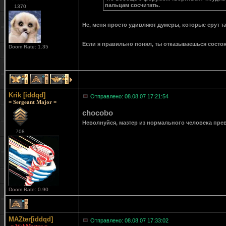
пальцам сосчитать.
1370
Не, меня просто удивляют думеры, которые срут та
Если я правильно понял, ты отказываешься состо
Doom Rate: 1.35
1
1
1
Krik [iddqd]
Отправлено: 08.08.07 17:21:54
= Sergeant Major =
chocobo
Неволнуйся, мазтер из нормального человека прев
708
Doom Rate: 0.90
2
MAZter[iddqd]
Отправлено: 08.08.07 17:33:02