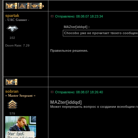
1
1
1
spartak
Отправлено: 08.08.07 18:23:34
- UAC Gunner -
MAZter[iddqd] :
Chocobo уже не прочитает твоего сообщени
102
Doom Rate: 7.29
Правильное решение.
1
sobran
Отправлено: 08.08.07 18:26:40
= Master Sergeant =
MAZter[iddqd]
Может перерешить вопрос о создании всеобщим 
579