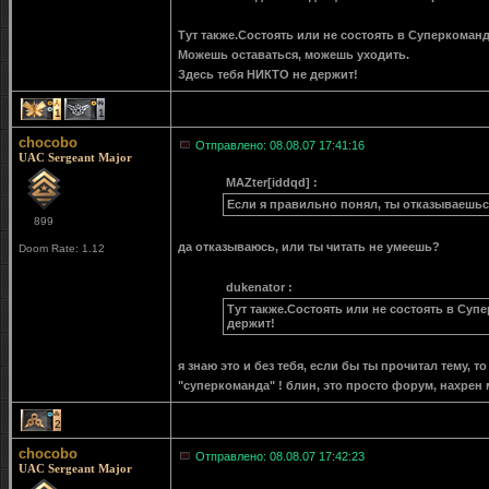
Тут также.Состоять или не состоять в Суперкоманде
Можешь оставаться, можешь уходить.
Здесь тебя НИКТО не держит!
1
1
chocobo
Отправлено: 08.08.07 17:41:16
UAC Sergeant Major
MAZter[iddqd] :
Если я правильно понял, ты отказываешьс
899
да отказываюсь, или ты читать не умеешь?
Doom Rate: 1.12
dukenator :
Тут также.Состоять или не состоять в Суп
держит!
я знаю это и без тебя, если бы ты прочитал тему, 
"суперкоманда" ! блин, это просто форум, нахрен 
2
chocobo
Отправлено: 08.08.07 17:42:23
UAC Sergeant Major