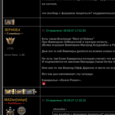
не состою.
что вообще с форумом твориться? неудивительно чт
2
3EPHOEd
Отправлено: 08.08.07 17:01:50
= Commissar =
Есть такая Вселнная "Worl of Drknes"
Про Вампиров ОбВоротней и прочую нечесть.
(Всяие игрушки Вампирем Маскрад Блудлайнс и Ред
2733
Дык вот в ней Вампиры делятся на всякие кланы 
Doom Rate: 1.88
Но есть там Клан Камарилья которая считает что в
И подчиняются ее законам Маскрада (такая ботва
Или как-то так Ворелд Офф Даркнес я чисто по иг
Вот как раз напоминает эту ситуаци.
Камарилья -=Doom Power=-.
1
2
2
MAZter[iddqd]
Отправлено: 08.08.07 17:20:15
-= WebMaster =-
chocobo :
что вообще с форумом твориться? неудивит