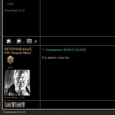
1306
Doom Rate: 3.13
1
1
1
BETEPAH[iddqd]
Отправлено: 08.08.07 19:25:55
UAC Sergeant Major
Угу, давно пора бы
872
Doom Rate: 1.24
2
1
Страница
2
из
4