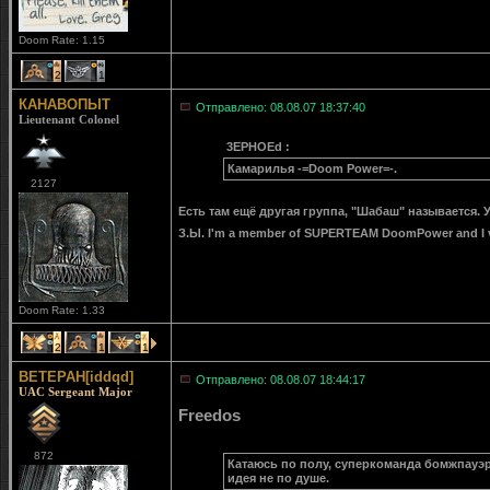
Doom Rate: 1.15
2
1
КАНАВОПЫТ
Отправлено: 08.08.07 18:37:40
Lieutenant Colonel
3EPHOEd :
Камарилья -=Doom Power=-.
2127
Есть там ещё другая группа, "Шабаш" называется. У
З.Ы. I'm a member of SUPERTEAM DoomPower and I 
Doom Rate: 1.33
2
1
1
BETEPAH[iddqd]
Отправлено: 08.08.07 18:44:17
UAC Sergeant Major
Freedos
872
Катаюсь по полу, суперкоманда бомжпауэр..
идея не по душе.