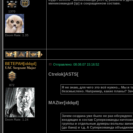
миникомандой [ip] в сокращенном составе.
1370
Doom Rate: 1.35
1
1
1
BETEPAH[iddqd]
Отправлено: 08.08.07 15:16:52
UAC Sergeant Major
Ctrelok]ASTS[
872
Я не знаю, для чего это всё нужно... Мы и
безсмыслено. Например, какие планы? Зач
MAZter[iddqd]
Зачем создана уже было не раз обсужден
Doom Rate: 1.24
входящие в состав Суперкоманды ничтожн
группы и отдельные думеры вольны занима
(до бана) и т.д. А Суперкоманда объединяе