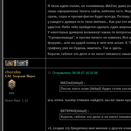
Я твою идею понял, но понимаешь MAZter, даже ес
лишь оформление твоего сайта, неболее того. Фо
срачь, соры и прочая фигня будет всегда. Потому,
у каждого думера есть свое мнение... Как раз это
удастся. Либо тебе прейдется сделать один жирный
У некоторых думеров возникнут какие-то вопросы, 
"Суперкоманда", и прочее ничего не изменит, Все 
форуме... или на худой конец в чате или аське. А 
графику уже не будешь замечать. Так и здесь.
Короче, гиблое это дело и не нисет никакого смы
2
1
chocobo
Отправлено: 08.08.07 16:32:06
UAC Sergeant Major
MAZter[iddqd] :
После этого клан [iddqd] будет готов сост
899
ага, опять тысячу отмазок найдёте. вы же такие крут
Doom Rate: 1.12
BETEPAH[iddqd] :
Короче, гиблое это дело и не нисет никако
+1, создав эту бредятину моё мнение о других кла