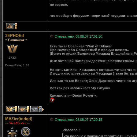
не состою.
что вообще с форумом твориться? неудивительно чт
2
3EPHOEd
Отправлено: 08.08.07 17:01:50
= Commissar =
Есть такая Вселнная "Worl of Drknes"
Про Вампиров ОбВоротней и прочую нечесть.
(Всяие игрушки Вампирем Маскрад Блудлайнс и Ред
2733
Дык вот в ней Вампиры делятся на всякие кланы 
Doom Rate: 1.88
Но есть там Клан Камарилья которая считает что в
И подчиняются ее законам Маскрада (такая ботва
Или как-то так Ворелд Офф Даркнес я чисто по иг
Вот как раз напоминает эту ситуаци.
Камарилья -=Doom Power=-.
1
2
2
MAZter[iddqd]
Отправлено: 08.08.07 17:20:15
-= WebMaster =-
chocobo :
что вообще с форумом твориться? неудивит