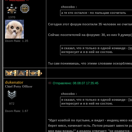
-= WebMaster =-
chocobo :
а те кто остался - по пальцам сосчитать
1370
Сегодня этот форум посетили 35 человек не считая 
Сейчас посетителей на форуме: 30, из них 9 думер(
Doom Rate: 1.35
я сказал, что я только в одной команде - [
интересует и я в ней не состою.
Ты сам понимаешь, что этими словами оскорбляе
1
1
1
dukenator
Отправлено: 08.08.07 17:35:45
Chief Petty Officer
chocobo :
я сказал, что я только в одной команде - [
интересует и я в ней не состою.
972
Doom Rate: 1.67
"Идет ковбой по пустыне, и видит - индеец мясо н
берет мясо, начинает есть. Потом решает завести р
мне ваш вождь!" а индеец отвечает: "не нравится -