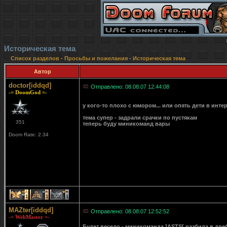
Историческая тема
Список разделов
-
Просьбы и пожелания
-
Историческая тема
Автор
doctor[iddqd]
Отправлено: 08.08.07 12:44:08
-= DoomGod =-
у кого-то плохо с юмором... или опять дети в инт
тема супер - задрали срачки по пустякам
351
теперь буду миникоманд вары
Doom Rate: 2.34
1
1
1
MAZter[iddqd]
Отправлено: 08.08.07 12:52:52
-= WebMaster =-
Будет весело - миникоманда ]ASTS[ разбила в дребе