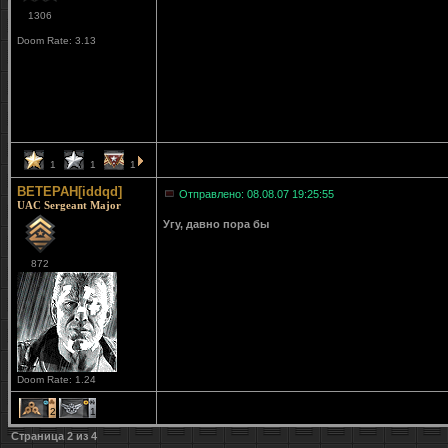
1306
Doom Rate: 3.13
1
1
1
BETEPAH[iddqd]
Отправлено: 08.08.07 19:25:55
UAC Sergeant Major
Угу, давно пора бы
872
Doom Rate: 1.24
2
1
Страница
2
из
4