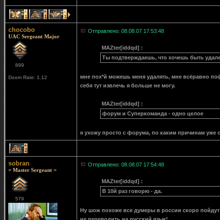
1
1
1
chocobo
Отправлено: 08.08.07 17:53:48
UAC Sergeant Major
MAZter[iddqd] :
Ты подтверждаешь, что хочешь быть удал
899
мне пох*й можешь меня удалять, мне всёравно пофи
Doom Rate: 1.12
себя тут извлечь я больше не могу.
MAZter[iddqd] :
форум и Суперкоманда - одно целое
я ухожу просто с форума, по каким причинам уже с
2
sobran
Отправлено: 08.08.07 17:54:48
= Master Sergeant =
MAZter[iddqd] :
В 10й раз говорю - да.
579
Ну шож похоже все думеры в россии скоро пойдут
не переводить на русский язык!