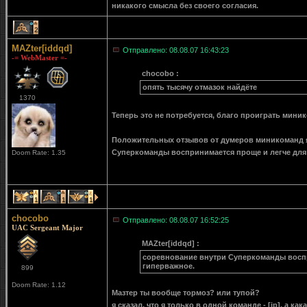
никакого смысла без своего согласия.
2
MAZter[iddqd]
Отправлено: 08.08.07 16:43:23
-= WebMaster =-
chocobo :
опять тысячу отмазок найдёте
1370
Теперь это не потребуется, благо проиграть мин
Положительных отзывов от думеров миникоманд я 
Суперкоманды воспринимается проще и легче для 
Doom Rate: 1.35
1
1
1
chocobo
Отправлено: 08.08.07 16:52:25
UAC Sergeant Major
MAZter[iddqd] :
соревнование внутри Суперкоманды воспри
гиперважное.
899
Doom Rate: 1.12
Мазтер ты вообще тормоз? или тупой?
я сказал, что я только в одной команде - [ip], а к