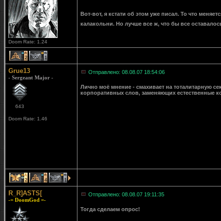
Вот-вот, я кстати об этом уже писал. То что меняет
калакольни. Но лучше все ж, что бы все оставалос
Doom Rate: 1.24
2
1
Grue13
Отправлено: 08.08.07 18:54:06
- Sergeant Major -
Лично моё мнение - смахивает на тоталитарную с
корпоративных слов, заменяющих естественные ко
643
Doom Rate: 1.46
2
4
1
R_R]ASTS[
Отправлено: 08.08.07 19:11:35
-= DoomGod =-
Тогда сделаем опрос!