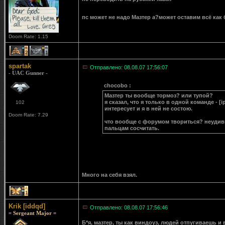
пс может не надо Мазтер а?может оставим всё как
Doom Rate: 1.15
2
1
spartak
Отправлено: 08.08.07 17:56:07
- UAC Gunner -
chocobo :
Мазтер ты вообще тормоз? или тупой?
я сказал, что я только в одной команде - [
102
интересует и я в ней не состою.
Doom Rate: 7.29
что вообще с форумом твориться? неудивит
пальцам сосчитать.
Много на себя взял.
1
Krik [iddqd]
Отправлено: 08.08.07 17:56:46
= Sergeant Major =
Б*я, мазтер, ты как виндоуз, людей отпугиваешь и