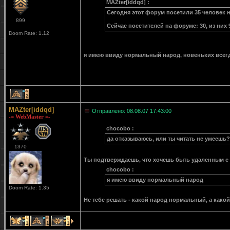
MAZter[iddqd] :
Сегодня этот форум посетили 35 человек не
899
Сейчас посетителей на форуме: 30, из них 
Doom Rate: 1.12
я имею ввиду нормальный народ, новеньких всегда
2
MAZter[iddqd]
Отправлено: 08.08.07 17:43:00
-= WebMaster =-
chocobo :
да отказываюсь, или ты читать не умеешь?
1370
Ты подтверждаешь, что хочешь быть удаленным с
chocobo :
я имею ввиду нормальный народ
Doom Rate: 1.35
Не тебе решать - какой народ нормальный, а како
1
1
1