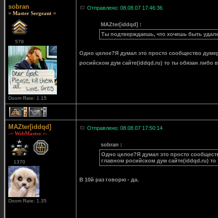
sobran
Отправлено: 08.08.07 17:46:36
= Master Sergeant =
MAZter[iddqd] :
Ты подтверждаешь, что хочешь быть удал
579
Одно целое?Я думал это просто сообщество думе
росийском дум сайте(iddqd.ru) то ты обязан либо
Doom Rate: 1.15
2
1
MAZter[iddqd]
Отправлено: 08.08.07 17:50:14
-= WebMaster =-
sobran :
Одно целое?Я думал это просто сообщест
главном росийском дум сайте(iddqd.ru) то
1370
В 10й раз говорю - да.
Doom Rate: 1.35