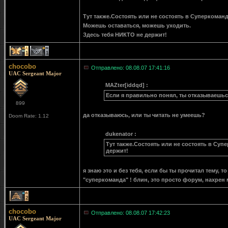
Тут также.Состоять или не состоять в Суперкоманде
Можешь оставаться, можешь уходить.
Здесь тебя НИКТО не держит!
1
1
chocobo
Отправлено: 08.08.07 17:41:16
UAC Sergeant Major
MAZter[iddqd] :
Если я правильно понял, ты отказываешьс
899
да отказываюсь, или ты читать не умеешь?
Doom Rate: 1.12
dukenator :
Тут также.Состоять или не состоять в Суп
держит!
я знаю это и без тебя, если бы ты прочитал тему, 
"суперкоманда" ! блин, это просто форум, нахрен 
2
chocobo
Отправлено: 08.08.07 17:42:23
UAC Sergeant Major