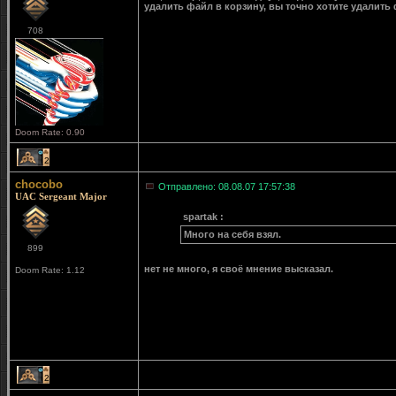
удалить файл в корзину, вы точно хотите удалить 
708
Doom Rate: 0.90
2
chocobo
Отправлено: 08.08.07 17:57:38
UAC Sergeant Major
spartak :
Много на себя взял.
899
нет не много, я своё мнение высказал.
Doom Rate: 1.12
2