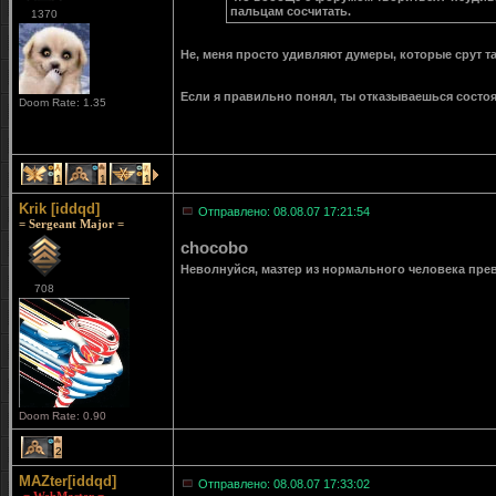
пальцам сосчитать.
1370
Не, меня просто удивляют думеры, которые срут та
Если я правильно понял, ты отказываешься состо
Doom Rate: 1.35
1
1
1
Krik [iddqd]
Отправлено: 08.08.07 17:21:54
= Sergeant Major =
chocobo
Неволнуйся, мазтер из нормального человека прев
708
Doom Rate: 0.90
2
MAZter[iddqd]
Отправлено: 08.08.07 17:33:02