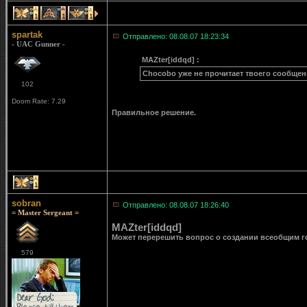
1
1
1
spartak
Отправлено: 08.08.07 18:23:34
- UAC Gunner -
MAZter[iddqd] :
Chocobo уже не прочитает твоего сообщени
102
Doom Rate: 7.29
Правильное решение.
1
sobran
Отправлено: 08.08.07 18:26:40
= Master Sergeant =
MAZter[iddqd]
Может перерешить вопрос о создании всеобщим 
579