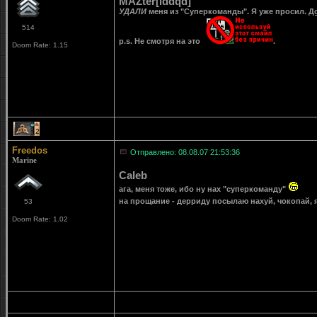
MAZter[iddqd]
УДАЛИ
меня из "Суперкоманды". Я уже просил.
Д
514
p.s. Не смотря на это
.
Doom Rate: 1.15
2
Freedos
Отправлено: 08.08.07 21:53:36
Marine
Caleb
ага, меня тоже, ибо ну нах "суперкоманду"
на прощание - дерриду посылаю нахуй, чокопай, я
53
Doom Rate: 1.02