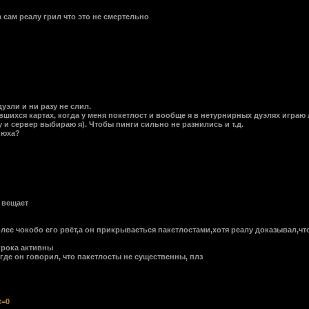
..а сам реалу грил что это не смертельно
дуэли и ни разу не слил.
павшихся картах, когда у меня покетлост и вообще я в нетурнирных дуэлях игра
 и сервер выбираю я). Чтобы пинги сильно не разнились и т.д.
днюха?
и вещает
более чокобо его рвёт,а он прикрываеться пакетлостами,хотя реалу доказывал,ч
игрока активны
 где он говорил, что пакетлосты не существенны, плз
t=0