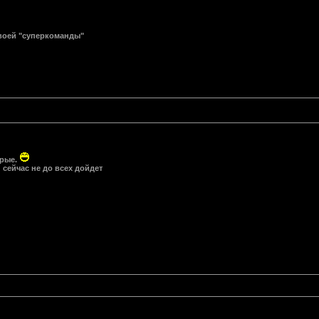
своей "суперкоманды"
орые.
 сейчас не до всех дойдет