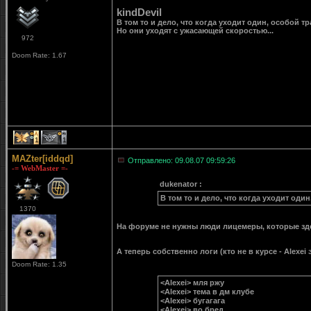
kindDevil
В том то и дело, что когда уходит один, особой тр
Но они уходят с ужасающей скоростью...
972
Doom Rate: 1.67
1
1
MAZter[iddqd]
Отправлено: 09.08.07 09:59:26
-= WebMaster =-
dukenator :
В том то и дело, что когда уходит один
1370
На форуме не нужны люди лицемеры, которые здесь
А теперь собственно логи (кто не в курсе - Alexei
Doom Rate: 1.35
<Alexei> мля ржу
<Alexei> тема в дм клубе
<Alexei> бугагага
<Alexei> во бред