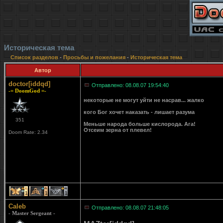
Историческая тема
Список разделов
-
Просьбы и пожелания
-
Историческая тема
Автор
doctor[iddqd]
Отправлено: 08.08.07 19:54:40
-= DoomGod =-
некоторые не могут уйти не насрав... жалко
кого Бог хочет наказать - лишает разума
351
Меньше народа больше кислорода. Ага!
Отсеим зерна от плевел!
Doom Rate: 2.34
1
1
1
Caleb
Отправлено: 08.08.07 21:48:05
- Master Sergeant -