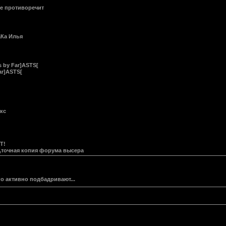
бе противоречит
аКа Илья
s by Far]ASTS[
ar]ASTS[
акс
Т!
,точная копия форума высера
 его активно подбадривают...