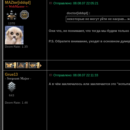
MAZter[iddqd]
Отправлено: 08.08.07 22:05:21
-= WebMaster =-
doctor[iddqd] :
некоторые не могут уйти не насрав... 
1370
Они что, не понимают, что тогда мы будем тольк
P.S. Обратите внимание, уходят в основном думер
Doom Rate: 1.35
1
1
1
Grue13
Отправлено: 08.08.07 22:11:33
- Sergeant Major -
А в чём заключалось или заключается это "испыт
643
Doom Rate: 1.46