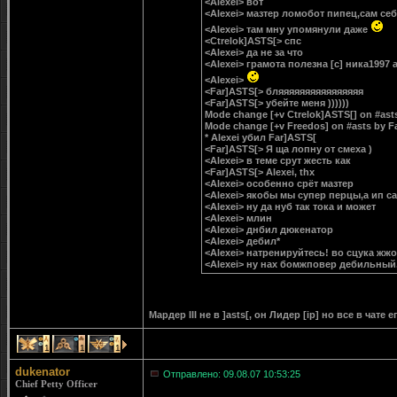
<Alexei> вот
<Alexei> мазтер ломобот пипец,сам се
<Alexei> там мну упомянули даже
<Ctrelok]ASTS[> спс
<Alexei> да не за что
<Alexei> грамота полезна [c] ника1997 
<Alexei>
<Far]ASTS[> бляяяяяяяяяяяяяяяя
<Far]ASTS[> убейте меня ))))))
Mode change [+v Ctrelok]ASTS[] on #ast
Mode change [+v Freedos] on #asts by F
* Alexei убил Far]ASTS[
<Far]ASTS[> Я ща лопну от смеха )
<Alexei> в теме срут жесть как
<Far]ASTS[> Alexei, thx
<Alexei> особенно срёт мазтер
<Alexei> якобы мы супер перцы,а ип с
<Alexei> ну да нуб так тока и может
<Alexei> млин
<Alexei> днбил дюкенатор
<Alexei> дебил*
<Alexei> натренируйтесь! во сцука жжо
<Alexei> ну нах бомжповер дебильный
Мардер III не в ]asts[, он Лидер [ip] но все в чате
1
1
1
dukenator
Отправлено: 09.08.07 10:53:25
Chief Petty Officer