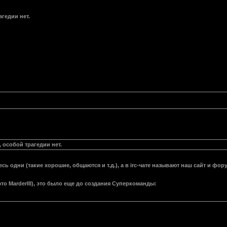
агедии нет.
, особой трагедии нет.
 одни (такие хорошие, общаются и т.д.), а в irc-чате называют наш сайт и фо
 это MarderIII), это было еще до создания Суперкоманды: