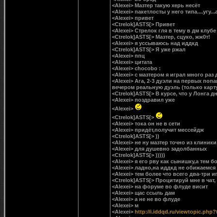
<Alexei> Мазтер такую херь несёт
<Alexei> пакетлосты у него типа....угу.
<Alexei> привет
<Ctrelok]ASTS[> Привет
<Alexei> Стрелок гля в тему в дм клубе
<Ctrelok]ASTS[> Мазтер, сцуко, жж0т!
<Alexei> я уссываюсь над иддкд
<Ctrelok]ASTS[> Я уже ржал
<Alexei> ппц
<Alexei> цитата
<Alexei> chocobo :
<Alexei> с мазтером я играл много раз 
<Alexei> Ага, 2-3 дуэли на первых по
вечером реальную дуэль (только карту
<Ctrelok]ASTS[> В курсе, что у Лонга 
<Alexei> поздравил уже
<Alexei>
<Ctrelok]ASTS[>
<Alexei> тока он не в сети
<Alexei> придёт,получит мессейдж
<Ctrelok]ASTS[> ))
<Alexei> не ну мазтер точно из клиник
<Alexei> для душевно задолбанных
<Ctrelok]ASTS[> )))))
<Alexei> я его рву как сынишку,а тем 
<Alexei> ладно,на иддкд не обижаемся
<Alexei> тем более что всего два-три 
<Ctrelok]ASTS[> Процитируй мне в чат,
<Alexei> на форуме во флуде висит
<Alexei> щас ссыль дам
<Alexei> а не не во флуде
<Alexei> м
<Alexei>
http://i.iddqd.ru/viewtopic.php?