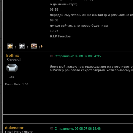
о да меня нету 8)
08:59
передай ему чтобы он не считал ip и pds частью 
09:08
лучше сейчас, а то позор будет нам
10:27
R.I.P Freedos
1
1
1
Trollnix
Отправлено: 09.08.07 00:54:35
- Corporal -
боже мой, какую трагедию делают из этого некот
а Мазтер рановато секрет открыл. хотя по-моему и
151
Doom Rate: 1.54
dukenator
Отправлено: 09.08.07 06:18:46
Chief Petty Officer