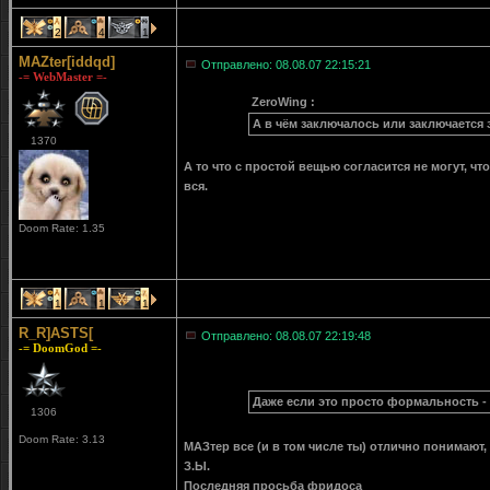
2
4
1
MAZter[iddqd]
Отправлено: 08.08.07 22:15:21
-= WebMaster =-
ZeroWing :
А в чём заключалось или заключается 
1370
А то что с простой вещью согласится не могут, 
вся.
Doom Rate: 1.35
1
1
1
R_R]ASTS[
Отправлено: 08.08.07 22:19:48
-= DoomGod =-
Даже если это просто формальность -
1306
Doom Rate: 3.13
МАЗтер все (и в том числе ты) отлично понимают
З.Ы.
Последняя просьба фридоса