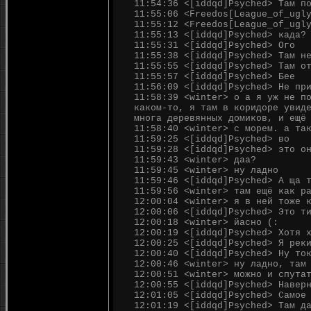
11:54:36 <[iddqd]Psyched> Там п
11:55:06 <Freedos[League_of_ugl
11:55:12 <Freedos[League_of_ugl
11:55:13 <[iddqd]Psyched> када?
11:55:31 <[iddqd]Psyched> Ого
11:55:38 <[iddqd]Psyched> Там н
11:55:55 <[iddqd]Psyched> Там о
11:55:57 <[iddqd]Psyched> Бее
11:56:09 <[iddqd]Psyched> Не пр
11:58:39 <winter> о а я уж не п
каком-то, я там в коридоре увид
многа деревянных домиков, и ещё
11:58:40 <winter> с морем. а та
11:59:25 <[iddqd]Psyched> во
11:59:28 <[iddqd]Psyched> это о
11:59:43 <winter> даа?
11:59:45 <winter> ну ладно
11:59:46 <[iddqd]Psyched> А ща 
11:59:56 <winter> там ещё как р
12:00:04 <winter> я в ней тоже 
12:00:06 <[iddqd]Psyched> Это т
12:00:18 <winter> йасно (:
12:00:19 <[iddqd]Psyched> Хотя 
12:00:25 <[iddqd]Psyched> Я рек
12:00:40 <[iddqd]Psyched> Ну то
12:00:46 <winter> ну ладно, там
12:00:51 <winter> можно и спута
12:00:55 <[iddqd]Psyched> Навер
12:01:05 <[iddqd]Psyched> Самое
12:01:19 <[iddqd]Psyched> Там д