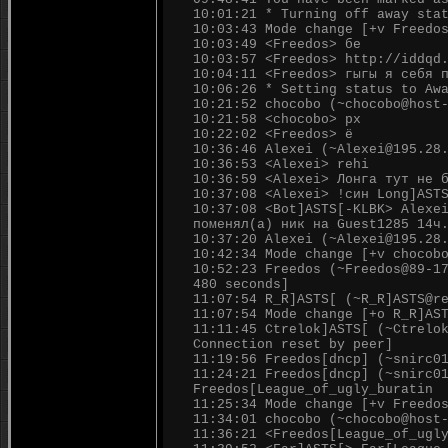
10:01:21 * Turning off away sta
10:03:43 Mode change [+v Freedo
10:03:49 <Freedos> бе
10:03:57 <Freedos> http://iddqd
10:04:11 <Freedos> гыгы я себя 
10:06:26 * Setting status to Aw
10:21:52 chocobo (~chocobo@host
10:21:58 <chocobo> рх
10:22:02 <Freedos> ё
10:36:46 Alexei (~Alexei@195.28
10:36:53 <Alexei> rehi
10:36:59 <Alexei> Лонга тут не 
10:37:08 <Alexei> !син Long]AST
10:37:08 <Bot]ASTS[-KLBK> Alexe
поменял(а) ник на Guest1285 14ч
10:37:20 Alexei (~Alexei@195.28
10:42:34 Mode change [+v chocob
10:52:23 Freedos (~Freedos@89-1
480 seconds]
11:07:54 R_R]ASTS[ (~R_R]ASTS@r
11:07:54 Mode change [+o R_R]AS
11:11:45 Ctrelok]ASTS[ (~Ctrelo
Connection reset by peer]
11:19:56 Freedos[dncp] (~snirc0
11:24:21 Freedos[dncp] (~snirc0
Freedos[League_of_ugly_buratin
11:25:34 Mode change [+v Freedo
11:34:01 chocobo (~chocobo@host
11:36:21 <Freedos[League_of_ugl