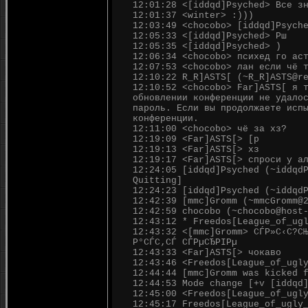
12:01:28 <[iddqd]Psyched> Все з
12:01:37 <winter> :)))
12:03:49 <chocobo> [iddqd]Psych
12:05:33 <[iddqd]Psyched> Рш
12:05:35 <[iddqd]Psyched> )
12:06:34 <chocobo> психед го ас
12:07:53 <chocobo> лан если чё 
12:10:22 R_R]ASTS[ (~R_R]ASTS@r
12:10:52 <chocobo> Far]ASTS[ я 
обновлении конференции не удало
пароль. Если вы продолжаете исп
конференции.
12:11:00 <chocobo> чё за хз?
12:19:09 <Far]ASTS[> [p
12:19:13 <Far]ASTS[> хз
12:19:17 <Far]ASTS[> спроси у а
12:24:05 [iddqd]Psyched (~iddqd
Quitting]
12:24:23 [iddqd]Psyched (~iddqd
12:42:39 [mmc]Gromm (~mmcGromm@
12:42:59 chocobo (~chocobo@host
12:43:12 * Freedos[League_of_ug
12:43:32 <[mmc]Gromm> СЃР»С‹С?С
Р°СЃС‚СЃ СЃРµСЂРІРµ
12:43:33 <Far]ASTS[> чокаво
12:43:46 <Freedos[League_of_ugl
12:44:44 [mmc]Gromm was kicked 
12:44:53 Mode change [+v [iddqd
12:45:00 <Freedos[League_of_ugl
12:45:17 Freedos[League_of_ugly