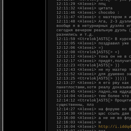
12:11:29 <Alexei> ппц
12:11:32 <Alexei> цитата
12:11:46 <Alexei> chocobo :
12:11:47 <Alexei> с мазтером я 
12:11:48 <Alexei> Ага, 2-3 дуэл
вообще я в нетурнирных дуэлях и
сегодня вечером реальную дуэль 
разнились и т.д.
12:11:59 <Ctrelok]ASTS[> В курс
12:12:05 <Alexei> поздравил уже
12:12:06 <Alexei> =)
12:12:08 <Ctrelok]ASTS[> =)
12:12:12 <Alexei> тока он не в 
12:12:17 <Alexei> придёт,получи
12:12:23 <Ctrelok]ASTS[> ))
12:12:43 <Alexei> не ну мазтер 
12:12:52 <Alexei> для душевно з
12:13:25 <Ctrelok]ASTS[> )))))
12:13:27 <Alexei> я его рву как
пакетлостами,хотя реалу доказыв
12:13:45 <Alexei> ладно,на иддк
12:14:04 <Alexei> тем более что
12:14:12 <Ctrelok]ASTS[> Процит
существенны, плз
12:14:27 <Alexei> на форуме во 
12:14:30 <Alexei> щас ссыль дам
12:16:00 <Alexei> а не не во фл
12:16:03 <Alexei> м
12:16:04 <Alexei>
http://i.iddq