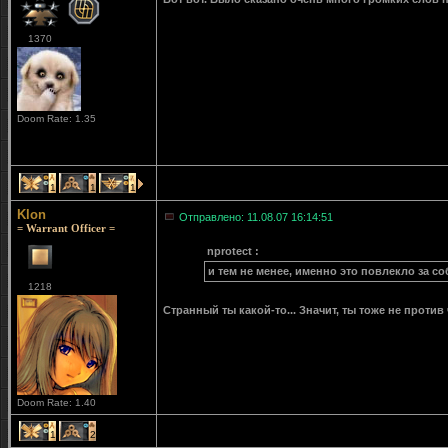
1370
Doom Rate: 1.35
1
1
1
Klon
Отправлено: 11.08.07 16:14:51
= Warrant Officer =
nprotect :
и тем не менее, именно это повлекло за со
1218
Странный ты какой-то... Значит, ты тоже не прот
Doom Rate: 1.40
1
2