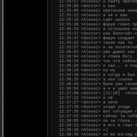
12:34:57 <Alexei> к сайту прите
12:35:05 <doctor> о как
12:35:06 <Alexei> претензии кне
12:35:12 <Alexei> а чё о как
12:35:16 <Alexei> сайт неплох
12:35:28 <Alexei> форум говно п
12:35:33 <Alexei> а остальное н
12:35:37 <doctor> как биллгейт-
12:35:47 <doctor> форум создают
12:35:52 <doctor> такие как ты
12:35:57 <Alexei> я не посетите
12:36:01 <Alexei> уже давно как
12:36:04 <Alexei> и слава богу
12:36:16 <Alexei> так что сейча
12:36:20 <doctor> о как... а сс
12:36:26 <doctor> ну-ну
12:36:28 <Alexei> а когда я был
12:36:35 <Alexei> а нах ссылки
12:36:40 <doctor> были уже таки
12:36:54 <Alexei> а я и ушёл на
12:37:08 <doctor> [12:16] <Alex
12:37:22 <Alexei> и чё
12:37:27 <doctor> а ниче
12:37:35 <doctor> уходя уходи
12:37:35 <Alexei> вот ситуация 
12:37:55 <doctor> сейчас ты себ
12:38:05 <Alexei> ои за глаза..
12:38:15 <Alexei> я его и глаз 
12:38:16 <Alexei> =)
12:38:30 <Alexei> он же взгляд 