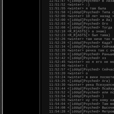
11:51:47 <[iddqd]Psyched> В Лаз
11:51:52 <winter> :)
11:51:55 <winter> я там была
11:51:58 <[iddqd]Psyched> Типа 
11:52:00 <winter> 10 лет назад 
11:52:00 <[iddqd]Psyched> и йа)
11:52:03 <[iddqd]Psyched> Ого
11:52:08 <[iddqd]Psyched> Тогда
11:52:18 <R_R]ASTS[> а знаю)
11:52:23 <R_R]ASTS[> был тама)
11:52:26 <winter> там ниче так 
11:52:28 <[iddqd]Psyched> Када?
11:52:34 <[iddqd]Psyched> Сейча
11:52:35 <winter> речка там с о
11:52:39 <[iddqd]Psyched> Раньш
11:52:42 <[iddqd]Psyched> хз
11:52:45 <winter> но я его не м
11:52:46 <winter> (
11:52:57 <[iddqd]Psyched> Сейча
11:53:20 <winter> о
11:53:24 <winter> в вики посмот
11:53:25 <[iddqd]Psyched> Ага)
11:53:30 <winter> река Псезуапс
11:53:44 <[iddqd]Psyched> Псайз
11:53:52 <[iddqd]Psyched> или п
11:53:54 <[iddqd]Psyched> )
11:53:55 <winter> ну это кому к
11:54:04 <[iddqd]Psyched> Там м
11:54:08 <[iddqd]Psyched> Высоч
11:54:28 <[iddqd]Psyched> Метро