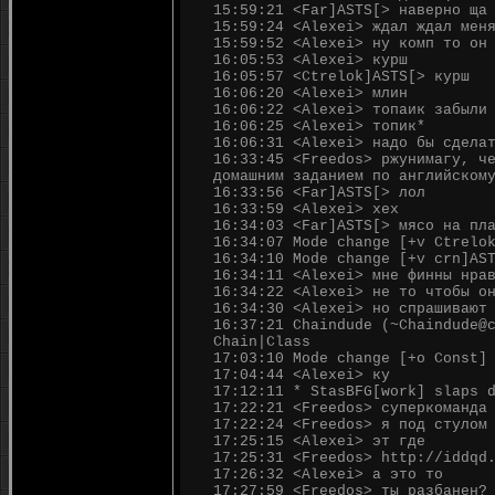
15:59:21 <Far]ASTS[> наверно ща
15:59:24 <Alexei> ждал ждал мен
15:59:52 <Alexei> ну комп то он
16:05:53 <Alexei> курш
16:05:57 <Ctrelok]ASTS[> курш
16:06:20 <Alexei> млин
16:06:22 <Alexei> топаик забыли
16:06:25 <Alexei> топик*
16:06:31 <Alexei> надо бы сдела
16:33:45 <Freedos> ржунимагу, ч
домашним заданием по английском
16:33:56 <Far]ASTS[> лол
16:33:59 <Alexei> хех
16:34:03 <Far]ASTS[> мясо на пл
16:34:07 Mode change [+v Ctrelo
16:34:10 Mode change [+v crn]AS
16:34:11 <Alexei> мне финны нра
16:34:22 <Alexei> не то чтобы о
16:34:30 <Alexei> но спрашивают
16:37:21 Chaindude (~Chaindude@
Chain|Class
17:03:10 Mode change [+o Const]
17:04:44 <Alexei> ку
17:12:11 * StasBFG[work] slaps 
17:22:21 <Freedos> суперкоманда
17:22:24 <Freedos> я под стулом
17:25:15 <Alexei> эт где
17:25:31 <Freedos> http://iddqd
17:26:32 <Alexei> а это то
17:27:59 <Freedos> ты разбанен?