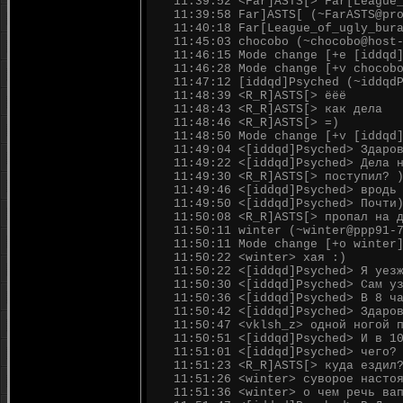
11:39:52 <Far]ASTS[> Far[League
11:39:58 Far]ASTS[ (~FarASTS@pr
11:40:18 Far[League_of_ugly_bur
11:45:03 chocobo (~chocobo@host
11:46:15 Mode change [+e [iddqd
11:46:28 Mode change [+v chocob
11:47:12 [iddqd]Psyched (~iddqd
11:48:39 <R_R]ASTS[> ёёё
11:48:43 <R_R]ASTS[> как дела
11:48:46 <R_R]ASTS[> =)
11:48:50 Mode change [+v [iddqd
11:49:04 <[iddqd]Psyched> Здаро
11:49:22 <[iddqd]Psyched> Дела 
11:49:30 <R_R]ASTS[> поступил? 
11:49:46 <[iddqd]Psyched> вродь
11:49:50 <[iddqd]Psyched> Почти
11:50:08 <R_R]ASTS[> пропал на 
11:50:11 winter (~winter@ppp91-
11:50:11 Mode change [+o winter
11:50:22 <winter> хая :)
11:50:22 <[iddqd]Psyched> Я уез
11:50:30 <[iddqd]Psyched> Сам у
11:50:36 <[iddqd]Psyched> В 8 ч
11:50:42 <[iddqd]Psyched> Здаро
11:50:47 <vklsh_z> одной ногой 
11:50:51 <[iddqd]Psyched> И в 1
11:51:01 <[iddqd]Psyched> чего?
11:51:23 <R_R]ASTS[> куда ездил
11:51:26 <winter> суворое насто
11:51:36 <winter> о чем речь ва