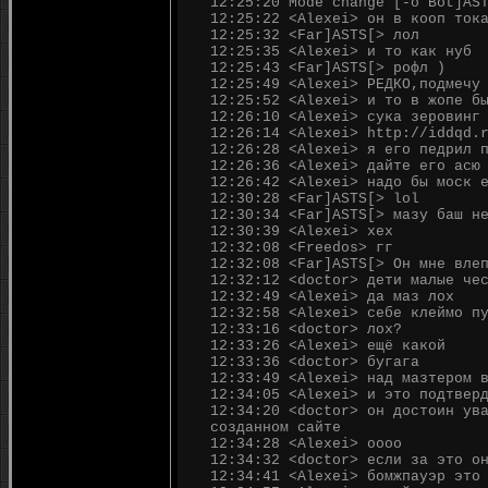
12:25:20 Mode change [-o Bot]AS
12:25:22 <Alexei> он в кооп ток
12:25:32 <Far]ASTS[> лол
12:25:35 <Alexei> и то как нуб
12:25:43 <Far]ASTS[> рофл )
12:25:49 <Alexei> РЕДКО,подмечу
12:25:52 <Alexei> и то в жопе б
12:26:10 <Alexei> сука зеровинг
12:26:14 <Alexei> http://iddqd.
12:26:28 <Alexei> я его педрил 
12:26:36 <Alexei> дайте его асю
12:26:42 <Alexei> надо бы моск 
12:30:28 <Far]ASTS[> lol
12:30:34 <Far]ASTS[> мазу баш н
12:30:39 <Alexei> хех
12:32:08 <Freedos> гг
12:32:08 <Far]ASTS[> Он мне вле
12:32:12 <doctor> дети малые че
12:32:49 <Alexei> да маз лох
12:32:58 <Alexei> себе клеймо п
12:33:16 <doctor> лох?
12:33:26 <Alexei> ещё какой
12:33:36 <doctor> бугага
12:33:49 <Alexei> над мазтером 
12:34:05 <Alexei> и это подтвер
12:34:20 <doctor> он достоин ув
созданном сайте
12:34:28 <Alexei> оооо
12:34:32 <doctor> если за это о
12:34:41 <Alexei> бомжпауэр это