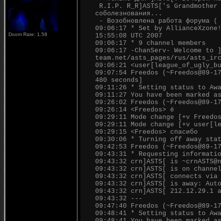
R.I.P. R_R]ASTS['s Grandmother 
соболезнования...
- Возобновлена работа форума ( 
09:06:17 * Set by AllianceXzone
Doom Rate: 1.58
15:55:08 UTC 2007
09:06:17 * 9 channel members
09:06:17 -ChanServ- Welcome to 
team.net/asts_pages/rus/asts_ir
09:06:21 <user[league_of_ugly_b
09:07:54 Freedos (~Freedos@89-1
480 seconds]
09:11:26 * Setting status to Aw
09:11:27 You have been marked a
09:26:02 Freedos (~Freedos@89-1
09:26:14 <Freedos> ё
09:29:11 Mode change [+v Freedo
09:29:11 Mode change [+v user[l
09:29:15 <Freedos> спасибо
09:30:06 * Turning off away sta
09:42:53 Freedos (~Freedos@89-1
09:43:31 * Requesting informati
09:43:32 crn]ASTS[ is ~crnASTS@
09:43:32 crn]ASTS[ is on channe
09:43:32 crn]ASTS[ connects via
09:43:32 crn]ASTS[ is away: Aut
09:43:32 crn]ASTS[ 212.12.29.1 
09:43:32 ---
09:47:40 Freedos (~Freedos@89-1
09:48:41 * Setting status to Aw
09:48:41 You have been marked a