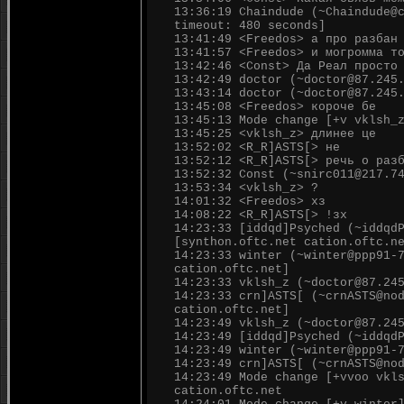
13:36:19 Chaindude (~Chaindude@
timeout: 480 seconds]
13:41:49 <Freedos> а про разбан
13:41:57 <Freedos> и могромма т
13:42:46 <Const> Да Реал просто
13:42:49 doctor (~doctor@87.245
13:43:14 doctor (~doctor@87.245
13:45:08 <Freedos> короче бе
13:45:13 Mode change [+v vklsh_
13:45:25 <vklsh_z> длинее це
13:52:02 <R_R]ASTS[> не
13:52:12 <R_R]ASTS[> речь о раз
13:52:32 Const (~snirc011@217.7
13:53:34 <vklsh_z> ?
14:01:32 <Freedos> хз
14:08:22 <R_R]ASTS[> !зх
14:23:33 [iddqd]Psyched (~iddqd
[synthon.oftc.net cation.oftc.n
14:23:33 winter (~winter@ppp91-
cation.oftc.net]
14:23:33 vklsh_z (~doctor@87.24
14:23:33 crn]ASTS[ (~crnASTS@no
cation.oftc.net]
14:23:49 vklsh_z (~doctor@87.24
14:23:49 [iddqd]Psyched (~iddqd
14:23:49 winter (~winter@ppp91-
14:23:49 crn]ASTS[ (~crnASTS@no
14:23:49 Mode change [+vvoo vkl
cation.oftc.net