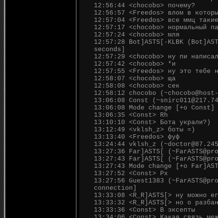
12:56:44 <chocobo> почему?
12:56:57 <Freedos> влом в котор
12:57:04 <Freedos> все ммц таки
12:57:17 <chocobo> нормальный п
12:57:24 <chocobo> мля
12:57:28 Bot]ASTS[-KLBK (Bot]AS
seconds]
12:57:29 <chocobo> ну пи написа
12:57:42 <chocobo> *и
12:57:55 <Freedos> ну это тебе 
12:58:07 <chocobo> ща
12:58:08 <chocobo> сек
12:58:12 chocobo (~chocobo@host
13:06:08 Const (~snirc011@217.7
13:06:08 Mode change [+o Const]
13:06:35 <Const> Rh
13:10:10 <Const> Бота украли?)
13:12:49 <vklsh_z> боты =)
13:13:40 <Freedos> фуф
13:24:44 vklsh_z (~doctor@87.24
13:27:36 Far]ASTS[ (~FarASTS@pr
13:27:43 Far]ASTS[ (~FarASTS@pr
13:27:43 Mode change [+o Far]AS
13:27:52 <Const> Рх
13:27:56 Guest1383 (~FarASTS@pr
connection]
13:33:08 <R_R]ASTS[> ну можно е
13:33:32 <R_R]ASTS[> но о разба
13:33:36 <Const> В эксепты
13:34:06 <Const> Какая связь ме