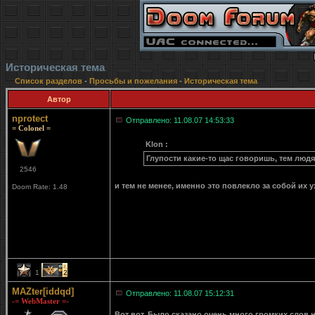
Историческая тема
Список разделов
-
Просьбы и пожелания
-
Историческая тема
Автор
nprotect
Отправлено: 11.08.07 14:53:33
= Colonel =
Klon :
Глупости какие-то щас говоришь, тем людя
2546
и тем не менее, именно это повлекло за собой их 
Doom Rate: 1.48
1
2
MAZter[iddqd]
Отправлено: 11.08.07 15:12:31
-= WebMaster =-
Вот вот. Было сказано очень много громких слов 