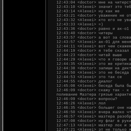
12:43:04 <doctor> мне на читерс
12:43:10 <Alexei> значит это те
12:43:14 <Alexei> ну как же
12:43:21 <doctor> уважение не о
12:43:32 <Alexei> кто его не ув
12:43:33 <Alexei> =)
12:43:36 <doctor> равно и ак-о1
12:43:40 <doctor> читеры
12:43:57 <doctor> а вот за слов
12:43:57 <Alexei> ак-01 для мен
12:44:11 <Alexei> вот чем скаже
12:44:19 <doctor> я тебе сказал
12:44:23 <doctor> читай выше
12:44:29 <Alexei> что я говорю 
12:44:35 <Alexei> это же критик
12:44:38 <doctor> запиши на дик
12:44:50 <Alexei> это не беседа
12:44:53 <Alexei> это так се
12:44:55 <doctor> диалог
12:45:08 <Alexei> беседа была б
12:46:09 <doctor> скажу так - к
поливание Мазтера грязью характ
12:46:09 <doctor> вопросы?
12:46:26 <Alexei> лол
12:46:35 <doctor> большег оне н
12:46:50 <Alexei> вчера жалко ч
12:46:57 <Alexei> мазтера разоб
12:47:08 <doctor> ну флаг в рук
12:47:13 <Alexei> мазтер лох и 
12:47:21 <Alexei> эт не только 