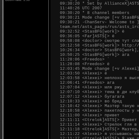
09:30:20 * Set by AllianceX]AST
11:40:26 UTC 2007
09:30:20 * 8 channel members
09:30:21 Mode change [+v StasBF
09:30:21 -ChanServ- Welcome to 
team.net/asts_pages/rus/asts_ir
09:32:52 <StasBFG[work]> ё
09:36:05 <Far]ASTS[> ё
09:58:08 <doctor> смотрю тут сл
10:12:58 <StasBFG[work]> http:/
10:26:34 <doctor> StasBFG[work]
10:50:25 <StasBFG[work]> ага
11:28:06 <Freedos> `
11:28:08 <Freedos> ё
12:03:45 Mode change [+v Alexei
12:03:50 <Alexei> ё
12:03:58 <Alexei> неплохо я выс
12:06:41 <Freedos> ага
12:07:04 <Alexei> мля ржу
12:07:10 <Alexei> тема в дм клу
12:07:12 <Alexei> бугагага
12:10:33 <Alexei> во бред
12:10:42 <Alexei> Мазтер такую 
12:10:58 <Alexei> пакетлосты у 
12:11:00 <Alexei> привет
12:11:11 <Ctrelok]ASTS[> Привет
12:11:14 <Alexei> Стрелок гля в
12:11:18 <Ctrelok]ASTS[> Мазтер
12:11:22 <Alexei> я уссываюсь н
12:11:27 <Ctrelok]ASTS[> Я уже 