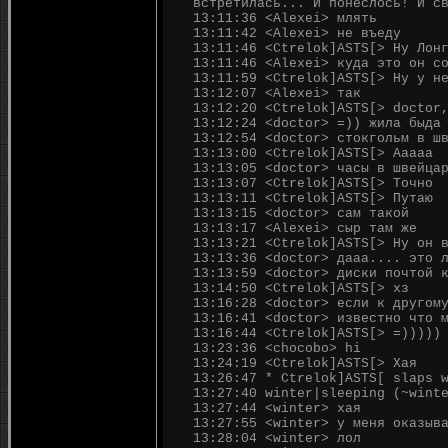
встретилась... И понеслось! И с
13:11:36 <Alexei> млять
13:11:42 <Alexei> не въеду
13:11:46 <Ctrelok]ASTS[> Ну Лон
13:11:46 <Alexei> куда это он с
13:11:59 <Ctrelok]ASTS[> Ну у н
13:12:07 <Alexei> так
13:12:20 <Ctrelok]ASTS[> doctor
13:12:24 <doctor> =)) жила быда
13:12:54 <doctor> стокгольм в ш
13:13:00 <Ctrelok]ASTS[> Ааааа
13:13:05 <doctor> часы в швейца
13:13:07 <Ctrelok]ASTS[> Точно
13:13:11 <Ctrelok]ASTS[> Путаю
13:13:15 <doctor> сам такой
13:13:17 <Alexei> сыр там же
13:13:21 <Ctrelok]ASTS[> Ну он 
13:13:36 <doctor> дааа.... это 
13:13:59 <doctor> диски почтой 
13:14:50 <Ctrelok]ASTS[> хз
13:16:28 <doctor> если к другом
13:16:41 <doctor> известно что 
13:16:44 <Ctrelok]ASTS[> =)))))
13:23:36 <chocobo> hi
13:24:19 <Ctrelok]ASTS[> Хая
13:26:47 * Ctrelok]ASTS[ slaps 
13:27:40 winter|sleeping (~wint
13:27:44 <winter> хая
13:27:55 <winter> у меня оказыв
13:28:04 <winter> лол