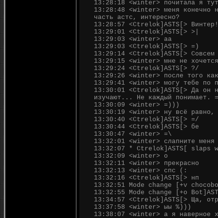
13:28:18 <winter> почитала я ту
13:28:48 <winter> меня конечно 
часть астс, интересно?
13:28:57 <Ctrelok]ASTS[> Винтер
13:29:01 <Ctrelok]ASTS[> >|
13:29:03 <winter> аа
13:29:03 <Ctrelok]ASTS[> =)
13:29:14 <Ctrelok]ASTS[> Совсем
13:29:15 <winter> мне не хочетс
13:29:24 <Ctrelok]ASTS[> ?/
13:29:26 <winter> после того ка
13:29:41 <winter> могу тебе по 
13:30:01 <Ctrelok]ASTS[> Да он 
изучают... Не каждый понимает. 
13:30:09 <winter> =)))
13:30:19 <winter> ну всё равно,
13:30:40 <Ctrelok]ASTS[> =/
13:30:44 <Ctrelok]ASTS[> бе
13:30:47 <winter> =\
13:32:01 <winter> слапните меня
13:32:07 * Ctrelok]ASTS[ slaps 
13:32:09 <winter> о
13:32:11 <winter> прекрасно
13:32:13 <winter> спс (:
13:32:16 <Ctrelok]ASTS[> нп
13:32:51 Mode change [+v chocob
13:32:55 Mode change [+o Bot]AS
13:34:57 <Ctrelok]ASTS[> Ща, от
13:37:58 <winter> ыы %)))
13:38:07 <winter> а я наверное 