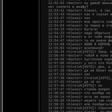
12:52:53 <doctor> ну давай выль
нет скелета в шкафу?
12:53:41 <doctor> Alexei, я так
12:53:43 <Alexei> как я сказал 
12:53:47 <Alexei> хех
12:53:57 <Alexei> мне просто ск
12:54:03 <Alexei> ты пешка в эт
12:54:15 <doctor> бугагаг
12:54:23 <Alexei> надо общаться
12:54:37 <Alexei> а от тебя инф
12:54:47 <doctor> ты не иначе ф
12:54:59 <Alexei> ОООО Я КОРОЛЬ
12:55:03 <Alexei> вселенной!
12:56:34 <Ctrelok]ASTS[> Лана, 
12:56:43 <doctor> тобой в попе 
12:56:58 <doctor> пустослов кор
12:57:00 <Alexei> у кого что бо
12:57:12 <Ctrelok]ASTS[> Док, а
12:57:16 <doctor> да не болит н
12:57:23 <Alexei> хех
12:57:30 <doctor> Ctrelok]ASTS[
12:57:42 <Alexei> да чё он
12:57:46 <Ctrelok]ASTS[> ок
12:57:47 <Alexei> ставим вопрос
12:58:02 <Alexei> что вообще на
12:58:14 <Alexei> есть же канал
12:58:20 <Alexei> неужто там ск
12:58:31 <Alexei> или пообщатьс
12:59:07 <Ctrelok]ASTS[> Спроси
12:59:13 <doctor> Alexei, ты ме