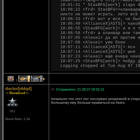
team.net/?lang=ru http://wads.a
18:01:41 * StasBFG[work] slaps 
18:06:22 <frd> StasBFG>>кланвар
никто не может играть. лето всё
18:06:33 <frd> вот и все, че бы
18:06:49 <AllianceX]ASTS[> како
18:06:55 <StasBFG[work]> и я о 
18:06:58 <frd> а кланвар или та
18:07:05 <Alexei> да ип против 
18:07:08 <Alexei> уже боян
18:07:11 <AllianceX]ASTS[> ясн
18:07:14 <AllianceX]ASTS[> шня
18:07:23 <Alexei> ещё вчера чок
18:07:25 <StasBFG[work]> пойду 
Logging stopped at Tue Aug 07 1
1
2
1
doctor[iddqd]
Отправлено: 21.08.07 08:55:31
-= DoomGod =-
печально что этот лог послужил укоризной в стор
большому ему больше нравиться на #asts.
351
Doom Rate: 2.34