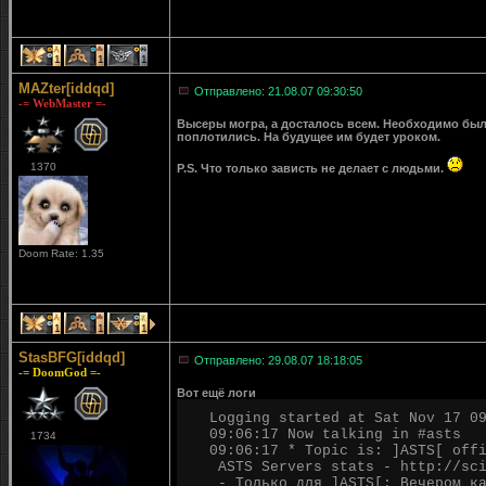
1
1
1
MAZter[iddqd]
Отправлено: 21.08.07 09:30:50
-= WebMaster =-
Высеры могра, а досталось всем. Необходимо было
поплотились. На будущее им будет уроком.
1370
P.S. Что только зависть не делает с людьми.
Doom Rate: 1.35
1
1
1
StasBFG[iddqd]
Отправлено: 29.08.07 18:18:05
-= DoomGod =-
Вот ещё логи
Logging started at Sat Nov 17 0
09:06:17 Now talking in #asts
1734
09:06:17 * Topic is: ]ASTS[ off
ASTS Servers stats - http://sci
- Только для ]ASTS[: Вечером ка