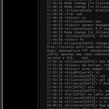
17:45:41 Mode change [+v Ctrelo
17:48:31 Mode change [+o Allian
17:48:32 -AllianceXzone- Greeti
17:48:39 <frd> хай
17:48:48 <Alexei> ку
17:48:55 <AllianceXzone> рун
17:48:57 <Alexei> привет вошедш
17:49:09 <AllianceXzone> Р_Р за
17:49:15 Mode change [+o Allian
17:49:16 -AllianceX]ASTS[- Gree
17:49:50 <Const> Рх
17:49:52 AllianceX]ASTS[ change
http://science.asts-team.net/st
будут проводиться CTF тренировк
]ASTS[ приношу ему свои соболез
загляни в ICQ, Ash.'
17:50:10 <AllianceX]ASTS[> Рун 
17:51:20 <Alexei> Эш поставь то
17:51:38 <Alexei> если зайдёт,т
17:53:29 <StasBFG[work]> hi
17:54:21 <AllianceX]ASTS[> сек
17:54:36 <AllianceX]ASTS[> шет 
17:56:10 <AllianceX]ASTS[> У Ло
17:56:21 <Far]ASTS[> ага
17:56:24 <AllianceX]ASTS[> Ё, н
17:56:27 <Far]ASTS[> на сайте у
17:56:34 <AllianceX]ASTS[> отли
17:56:40 <AllianceX]ASTS[> а то
18:00:51 <AllianceX]ASTS[> Вад 