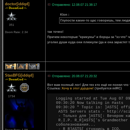
doctor[iddqd]
Отправлено: 12.08.07 21:38:17
-= DoomGod =-
Klon :
Глупости какие-то щас говоришь, тем людя
351
так точно!
Doom Rate: 2.34
Причем некоторые "крикуны" и борцы за "хз что" че
уголке души куда они плюнули (да и она зарастет 
1
1
1
StasBFG[iddqd]
Отправлено: 20.08.07 21:20:32
-= DoomGod =-
Вот вам полный лог! Для тех кто ещё не понял что т
Ссылка:
Хочу в этот дурдом!
(требуется mIRC)
1734
Logging started at Tue Aug 07 0
09:30:20 Now talking in #asts
09:30:20 * Topic is: ]ASTS[ off
ASTS Servers stats - http://sci
- Только для ]ASTS[: Вечером ка
R.I.P. R_R]ASTS['s Grandmother 
соболезнования...
- R_R]ASTS[ стукнись в ICQ, 
Doom Rate: 1.58