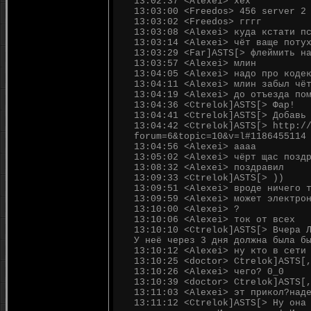
13:02:37 <Alexei> хех
13:03:00 <Freedos> 456 server 2
13:03:02 <Freedos> гггг
13:03:08 <Alexei> куда кстати п
13:03:14 <Alexei> чёт ваще поту
13:03:29 <Far]ASTS[> флеймить н
13:03:57 <Alexei> млин
13:04:05 <Alexei> надо про коде
13:04:11 <Alexei> млин забыл чё
13:04:19 <Alexei> до отъезда по
13:04:36 <Ctrelok]ASTS[> Фар!
13:04:41 <Ctrelok]ASTS[> Добавь
13:04:42 <Ctrelok]ASTS[> http:/
forum=6&topic=10&v=l#1186455114
13:04:56 <Alexei> аааа
13:05:02 <Alexei> чёрт щас позд
13:08:32 <Alexei> поздравил
13:09:33 <Ctrelok]ASTS[> ))
13:09:51 <Alexei> вроде ничего 
13:09:59 <Alexei> может электро
13:10:00 <Alexei> ?
13:10:06 <Alexei> ток от всех
13:10:10 <Ctrelok]ASTS[> Вчера 
У неё через 3 дня должна была б
13:10:12 <Alexei> ну кто в сети
13:10:25 <doctor> Ctrelok]ASTS[
13:10:26 <Alexei> чего? 0_0
13:10:39 <doctor> Ctrelok]ASTS[
13:11:03 <Alexei> эт прикол?над
13:11:12 <Ctrelok]ASTS[> Ну она