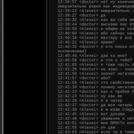
12:38:57 <doctor> нет ну конечн
омерзительно равно как индивидо
12:39:22 <Alexei> омерзительно.
12:39:27 <doctor> да
12:39:32 <Alexei> как вы себя в
12:39:44 <doctor> выскажи ему э
12:39:50 <Alexei> в общем не хо
12:40:00 <Alexei> ибо сейчас на
12:40:16 <Alexei> мазтеру в асю
12:40:21 <Alexei> время*
12:40:32 <doctor> А кто плохо о
исключением)
12:40:45 <Alexei> даж ко мне?
12:40:58 <doctor> а что к тебе?
12:41:05 <Alexei> я тоже часть 
12:41:26 <doctor> не знал - зна
12:41:50 <Alexei> значит негати
12:41:57 <doctor> ибо?
12:41:58 <Alexei> это свойствен
12:42:10 <doctor> почему негати
12:42:23 <doctor> как к пробке 
12:42:23 <Alexei> ну как же
12:42:29 <Alexei> я ж читер
12:42:37 <doctor> да все читеры
12:42:38 <Alexei> я ж юзаю спид
12:42:45 <Alexei> вот докажи
12:42:48 <doctor> уважение и чи
12:42:51 <Alexei> мне ПРОСТо ин
12:42:55 <Alexei> оч даж
12:43:03 <Alexei> если ты в тем