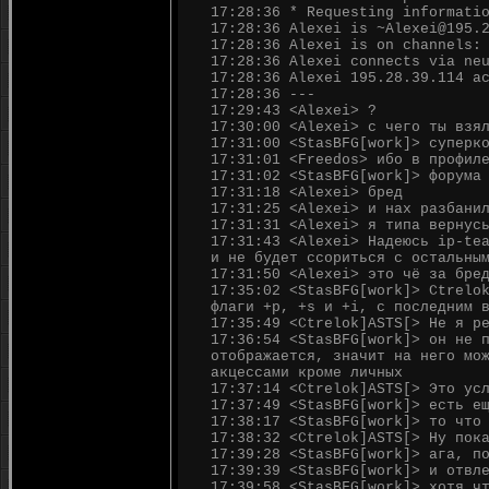
17:28:36 * Requesting informati
17:28:36 Alexei is ~Alexei@195.
17:28:36 Alexei is on channels:
17:28:36 Alexei connects via ne
17:28:36 Alexei 195.28.39.114 a
17:28:36 ---
17:29:43 <Alexei> ?
17:30:00 <Alexei> с чего ты взя
17:31:00 <StasBFG[work]> суперк
17:31:01 <Freedos> ибо в профил
17:31:02 <StasBFG[work]> форума
17:31:18 <Alexei> бред
17:31:25 <Alexei> и нах разбани
17:31:31 <Alexei> я типа вернус
17:31:43 <Alexei> Надеюсь ip-te
и не будет ссориться с остальны
17:31:50 <Alexei> это чё за бре
17:35:02 <StasBFG[work]> Ctrelo
флаги +p, +s и +i, с последним 
17:35:49 <Ctrelok]ASTS[> Не я р
17:36:54 <StasBFG[work]> он не 
отображается, значит на него мо
акцессами кроме личных
17:37:14 <Ctrelok]ASTS[> Это ус
17:37:49 <StasBFG[work]> есть е
17:38:17 <StasBFG[work]> то что
17:38:32 <Ctrelok]ASTS[> Ну пок
17:39:28 <StasBFG[work]> ага, п
17:39:39 <StasBFG[work]> и отвл
17:39:58 <StasBFG[work]> хотя ч