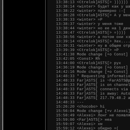
13:38:13 <Ctrelok]ASTS[> ))))))
13:38:14 <winter> будет как у ш
13:38:22 <winter> примерно :-[
13:38:28 <Ctrelok]ASTS[> А у ме
13:38:33 <winter> =P
13:38:37 <winter> у меня тоже
13:38:44 <winter> но ее на 1 де
13:38:47 <Ctrelok]ASTS[> =))))
13:38:56 <winter> а потом они х
13:39:14 <Ctrelok]ASTS[> Хех...
13:39:31 <winter> ну в общем от
13:39:39 <Ctrelok]ASTS[> =Р
13:41:38 Mode change [+o Const]
13:42:05 <Const> Rh
13:44:00 <Ctrelok]ASTS[> рух
14:36:19 Mode change [+o Const]
14:42:16 Mode change [+o Const]
14:48:33 * Requesting informati
14:48:33 Far]ASTS[ is ~FarASTS@
14:48:33 Far]ASTS[ is on channe
14:48:33 Far]ASTS[ connects via
14:48:33 Far]ASTS[ is away: Aut
14:48:33 Far]ASTS[ 217.79.48.2 
14:48:33 ---
15:26:20 <chocobo> hi
15:56:04 Mode change [+v Alexei
15:58:49 <Alexei> Лонг не появл
15:59:00 <Far]ASTS[> неа
15:59:07 <Alexei> хм
15:59:12 <Alexei> обидно =(