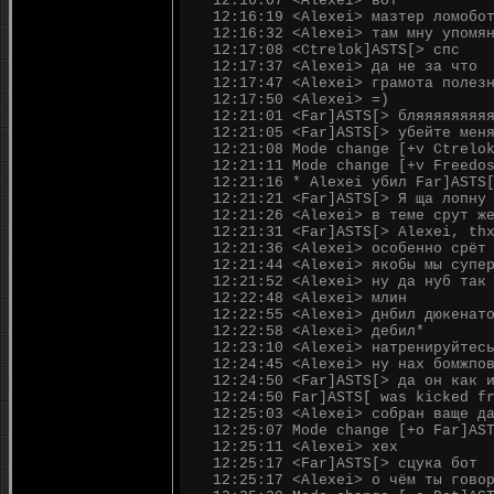
12:16:07 <Alexei> вот
12:16:19 <Alexei> мазтер ломобо
12:16:32 <Alexei> там мну упомя
12:17:08 <Ctrelok]ASTS[> спс
12:17:37 <Alexei> да не за что
12:17:47 <Alexei> грамота полез
12:17:50 <Alexei> =)
12:21:01 <Far]ASTS[> бляяяяяяяя
12:21:05 <Far]ASTS[> убейте мен
12:21:08 Mode change [+v Ctrelo
12:21:11 Mode change [+v Freedo
12:21:16 * Alexei убил Far]ASTS
12:21:21 <Far]ASTS[> Я ща лопну
12:21:26 <Alexei> в теме срут ж
12:21:31 <Far]ASTS[> Alexei, th
12:21:36 <Alexei> особенно срёт
12:21:44 <Alexei> якобы мы супе
12:21:52 <Alexei> ну да нуб так
12:22:48 <Alexei> млин
12:22:55 <Alexei> днбил дюкенат
12:22:58 <Alexei> дебил*
12:23:10 <Alexei> натренируйтес
12:24:45 <Alexei> ну нах бомжпо
12:24:50 <Far]ASTS[> да он как 
12:24:50 Far]ASTS[ was kicked f
12:25:03 <Alexei> собран ваще д
12:25:07 Mode change [+o Far]AS
12:25:11 <Alexei> хех
12:25:17 <Far]ASTS[> сцука бот
12:25:17 <Alexei> о чём ты гово