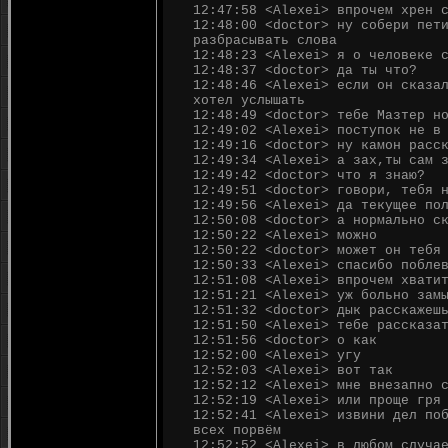
12:47:58 <Alexei> впрочем хрен 
12:48:00 <doctor> ну собери пет
разбрасывать слова
12:48:23 <Alexei> я о человеке 
12:48:37 <doctor> да ты что?
12:48:46 <Alexei> если он сказа
хотел услышать
12:48:49 <doctor> тебе Мазтер н
12:49:02 <Alexei> поступок не в
12:49:16 <doctor> ну камон расс
12:49:34 <Alexei> а зах,ты сам 
12:49:42 <doctor> что я знаю?
12:49:51 <doctor> говори, тебя 
12:49:56 <Alexei> да текущее по
12:50:08 <doctor> а нормально с
12:50:22 <Alexei> можно
12:50:22 <doctor> может он тебя
12:50:33 <Alexei> спасибо побле
12:51:08 <Alexei> впрочем хвати
12:51:21 <Alexei> уж больно зам
12:51:32 <doctor> дык расскажеш
12:51:50 <Alexei> тебе рассказа
12:51:56 <doctor> о как
12:52:00 <Alexei> угу
12:52:03 <Alexei> вот так
12:52:12 <Alexei> мне внезапно 
12:52:19 <Alexei> или проще гря
12:52:41 <Alexei> извини дел по
всех порвём
12:52:52 <Alexei> в любом случа