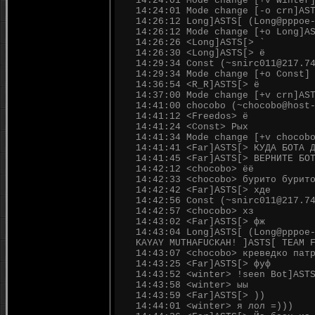
14:24:01 Mode change [+v winter
14:24:01 Mode change [-o crn]AS
14:26:12 Long]ASTS[ (Long@pppoe
14:26:12 Mode change [+o Long]A
14:26:26 <Long]ASTS[> `
14:26:30 <Long]ASTS[> ё
14:29:34 Const (~snirc011@217.7
14:29:34 Mode change [+o Const]
14:36:54 <R_R]ASTS[> ё
14:37:00 Mode change [+v crn]AS
14:41:00 chocobo (~chocobo@host
14:41:12 <Freedos> ё
14:41:24 <Const> Рых
14:41:34 Mode change [+v chocob
14:41:41 <Far]ASTS[> КУДА БОТА 
14:41:45 <Far]ASTS[> ВЕРНИТЕ БО
14:42:12 <chocobo> ёё
14:42:33 <chocobo> бурито бурит
14:42:42 <Far]ASTS[> хде
14:42:56 Const (~snirc011@217.7
14:42:57 <chocobo> хз
14:43:02 <Far]ASTS[> фж
14:43:04 Long]ASTS[ (Long@pppoe
KAYAY MUTHAFUCKAH! ]ASTS[ TEAM 
14:43:07 <chocobo> креведко пат
14:43:25 <Far]ASTS[> фуф
14:43:52 <winter> !seen Bot]AST
14:43:58 <winter> ыы
14:43:59 <Far]ASTS[> ))
14:44:01 <winter> я лол =)))