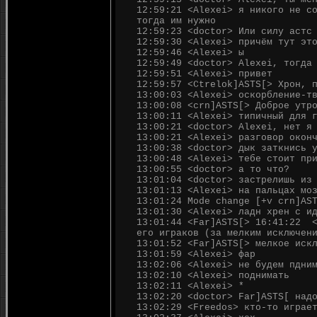
12:59:21 <Alexei> я никого не с
тогда им нужно
12:59:23 <doctor> Или силу астс
12:59:30 <Alexei> причём тут эт
12:59:46 <Alexei> ы
12:59:49 <doctor> Alexei, тогда
12:59:51 <Alexei> привет
12:59:57 <Ctrelok]ASTS[> Хрон, 
13:00:03 <Alexei> оскорбление-т
13:00:08 <crn]ASTS[> Доброе утр
13:00:11 <Alexei> типичный для 
13:00:21 <doctor> Alexei, нет я
13:00:21 <Alexei> разговор окон
13:00:38 <doctor> дык заткнись 
13:00:48 <Alexei> тебе стоит пр
13:00:55 <doctor> а то что?
13:01:04 <doctor> застрелишь из
13:01:13 <Alexei> на пальцах мо
13:01:24 Mode change [+v crn]AS
13:01:30 <Alexei> ладн хрен с и
13:01:44 <Far]ASTS[> 16:41:22 <
его играков (за мелким исключен
13:01:52 <Far]ASTS[> мелкое иск
13:01:59 <Alexei> фар
13:02:06 <Alexei> не будем пдни
13:02:10 <Alexei> поднимать
13:02:11 <Alexei> *
13:02:20 <doctor> Far]ASTS[ над
13:02:29 <Freedos> кто-то играе