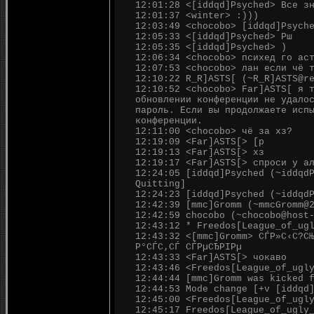
12:01:28 <[iddqd]Psyched> Все з
12:01:37 <winter> :)))
12:03:49 <chocobo> [iddqd]Psych
12:05:33 <[iddqd]Psyched> Рш
12:05:35 <[iddqd]Psyched> )
12:06:34 <chocobo> психед го ас
12:07:53 <chocobo> лан если чё 
12:10:22 R_R]ASTS[ (~R_R]ASTS@r
12:10:52 <chocobo> Far]ASTS[ я 
обновлении конференции не удало
пароль. Если вы продолжаете исп
конференции.
12:11:00 <chocobo> чё за хз?
12:19:09 <Far]ASTS[> [p
12:19:13 <Far]ASTS[> хз
12:19:17 <Far]ASTS[> спроси у а
12:24:05 [iddqd]Psyched (~iddqd
Quitting]
12:24:23 [iddqd]Psyched (~iddqd
12:42:39 [mmc]Gromm (~mmcGromm@
12:42:59 chocobo (~chocobo@host
12:43:12 * Freedos[League_of_ug
12:43:32 <[mmc]Gromm> СЃР»С‹С?С
Р°СЃС‚СЃ СЃРµСЂРІРµ
12:43:33 <Far]ASTS[> чокаво
12:43:46 <Freedos[League_of_ugl
12:44:44 [mmc]Gromm was kicked 
12:44:53 Mode change [+v [iddqd
12:45:00 <Freedos[League_of_ugl
12:45:17 Freedos[League_of_ugly