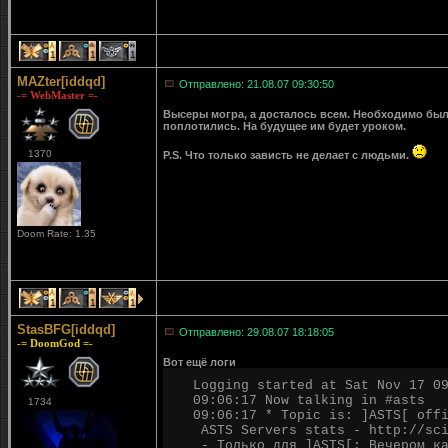
1
1
1
MAZter[iddqd]
Отправлено: 21.08.07 09:30:50
-= WebMaster =-
Высеры могра, а досталось всем. Необходимо было
поплотились. На будущее им будет уроком.
1370
P.S. Что только зависть не делает с людьми.
Doom Rate: 1.35
1
1
1
StasBFG[iddqd]
Отправлено: 29.08.07 18:18:05
-= DoomGod =-
Вот ещё логи
Logging started at Sat Nov 17 0
09:06:17 Now talking in #asts
1734
09:06:17 * Topic is: ]ASTS[ off
ASTS Servers stats - http://sci
- Только для ]ASTS[: Вечером ка