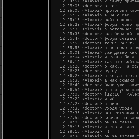
12:34:57 <Alexei> к сайту прите
12:35:05 <doctor> о как
12:35:06 <Alexei> претензии кне
12:35:12 <Alexei> а чё о как
12:35:16 <Alexei> сайт неплох
12:35:28 <Alexei> форум говно п
12:35:33 <Alexei> а остальное н
12:35:37 <doctor> как биллгейт-
12:35:47 <doctor> форум создают
12:35:52 <doctor> такие как ты
12:35:57 <Alexei> я не посетите
12:36:01 <Alexei> уже давно как
12:36:04 <Alexei> и слава богу
12:36:16 <Alexei> так что сейча
12:36:20 <doctor> о как... а сс
12:36:26 <doctor> ну-ну
12:36:28 <Alexei> а когда я был
12:36:35 <Alexei> а нах ссылки
12:36:40 <doctor> были уже таки
12:36:54 <Alexei> а я и ушёл на
12:37:08 <doctor> [12:16] <Alex
12:37:22 <Alexei> и чё
12:37:27 <doctor> а ниче
12:37:35 <doctor> уходя уходи
12:37:35 <Alexei> вот ситуация 
12:37:55 <doctor> сейчас ты себ
12:38:05 <Alexei> ои за глаза..
12:38:15 <Alexei> я его и глаз 
12:38:16 <Alexei> =)
12:38:30 <Alexei> он же взгляд 