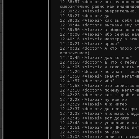
12:38:57 <doctor> нет ну конечн
омерзительно равно как индивидо
12:39:22 <Alexei> омерзительно.
12:39:27 <doctor> да
12:39:32 <Alexei> как вы себя в
12:39:44 <doctor> выскажи ему э
12:39:50 <Alexei> в общем не хо
12:40:00 <Alexei> ибо сейчас на
12:40:16 <Alexei> мазтеру в асю
12:40:21 <Alexei> время*
12:40:32 <doctor> А кто плохо о
исключением)
12:40:45 <Alexei> даж ко мне?
12:40:58 <doctor> а что к тебе?
12:41:05 <Alexei> я тоже часть 
12:41:26 <doctor> не знал - зна
12:41:50 <Alexei> значит негати
12:41:57 <doctor> ибо?
12:41:58 <Alexei> это свойствен
12:42:10 <doctor> почему негати
12:42:23 <doctor> как к пробке 
12:42:23 <Alexei> ну как же
12:42:29 <Alexei> я ж читер
12:42:37 <doctor> да все читеры
12:42:38 <Alexei> я ж юзаю спид
12:42:45 <Alexei> вот докажи
12:42:48 <doctor> уважение и чи
12:42:51 <Alexei> мне ПРОСТо ин
12:42:55 <Alexei> оч даж
12:43:03 <Alexei> если ты в тем