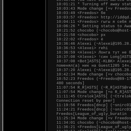
10:01:21 * Turning off away sta
10:03:43 Mode change [+v Freedo
10:03:49 <Freedos> бе
10:03:57 <Freedos> http://iddqd
10:04:11 <Freedos> гыгы я себя 
10:06:26 * Setting status to Aw
10:21:52 chocobo (~chocobo@host
10:21:58 <chocobo> рх
10:22:02 <Freedos> ё
10:36:46 Alexei (~Alexei@195.28
10:36:53 <Alexei> rehi
10:36:59 <Alexei> Лонга тут не 
10:37:08 <Alexei> !син Long]AST
10:37:08 <Bot]ASTS[-KLBK> Alexe
поменял(а) ник на Guest1285 14ч
10:37:20 Alexei (~Alexei@195.28
10:42:34 Mode change [+v chocob
10:52:23 Freedos (~Freedos@89-1
480 seconds]
11:07:54 R_R]ASTS[ (~R_R]ASTS@r
11:07:54 Mode change [+o R_R]AS
11:11:45 Ctrelok]ASTS[ (~Ctrelo
Connection reset by peer]
11:19:56 Freedos[dncp] (~snirc0
11:24:21 Freedos[dncp] (~snirc0
Freedos[League_of_ugly_buratin
11:25:34 Mode change [+v Freedo
11:34:01 chocobo (~chocobo@host
11:36:21 <Freedos[League_of_ugl