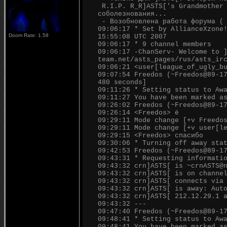
R.I.P. R_R]ASTS['s Grandmother 
соболезнования...
- Возобновлена работа форума ( 
09:06:17 * Set by AllianceXzone
Doom Rate: 1.58
15:55:08 UTC 2007
09:06:17 * 9 channel members
09:06:17 -ChanServ- Welcome to 
team.net/asts_pages/rus/asts_ir
09:06:21 <user[league_of_ugly_b
09:07:54 Freedos (~Freedos@89-1
480 seconds]
09:11:26 * Setting status to Aw
09:11:27 You have been marked a
09:26:02 Freedos (~Freedos@89-1
09:26:14 <Freedos> ё
09:29:11 Mode change [+v Freedo
09:29:11 Mode change [+v user[l
09:29:15 <Freedos> спасибо
09:30:06 * Turning off away sta
09:42:53 Freedos (~Freedos@89-1
09:43:31 * Requesting informati
09:43:32 crn]ASTS[ is ~crnASTS@
09:43:32 crn]ASTS[ is on channe
09:43:32 crn]ASTS[ connects via
09:43:32 crn]ASTS[ is away: Aut
09:43:32 crn]ASTS[ 212.12.29.1 
09:43:32 ---
09:47:40 Freedos (~Freedos@89-1
09:48:41 * Setting status to Aw
09:48:41 You have been marked a