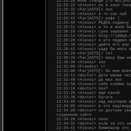
12:25:20 Mode change [-o Bot]AS
12:25:22 <Alexei> он в кооп ток
12:25:32 <Far]ASTS[> лол
12:25:35 <Alexei> и то как нуб
12:25:43 <Far]ASTS[> рофл )
12:25:49 <Alexei> РЕДКО,подмечу
12:25:52 <Alexei> и то в жопе б
12:26:10 <Alexei> сука зеровинг
12:26:14 <Alexei> http://iddqd.
12:26:28 <Alexei> я его педрил 
12:26:36 <Alexei> дайте его асю
12:26:42 <Alexei> надо бы моск 
12:30:28 <Far]ASTS[> lol
12:30:34 <Far]ASTS[> мазу баш н
12:30:39 <Alexei> хех
12:32:08 <Freedos> гг
12:32:08 <Far]ASTS[> Он мне вле
12:32:12 <doctor> дети малые че
12:32:49 <Alexei> да маз лох
12:32:58 <Alexei> себе клеймо п
12:33:16 <doctor> лох?
12:33:26 <Alexei> ещё какой
12:33:36 <doctor> бугага
12:33:49 <Alexei> над мазтером 
12:34:05 <Alexei> и это подтвер
12:34:20 <doctor> он достоин ув
созданном сайте
12:34:28 <Alexei> оооо
12:34:32 <doctor> если за это о
12:34:41 <Alexei> бомжпауэр это