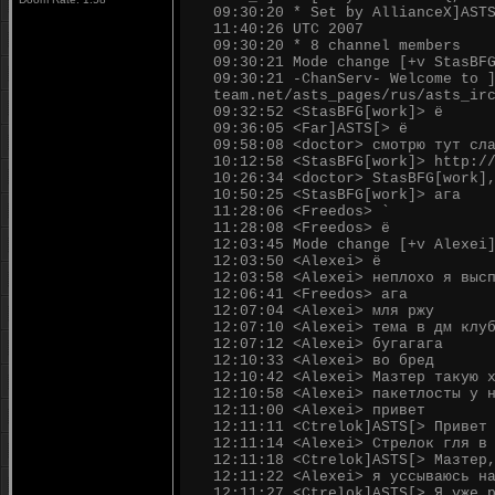
09:30:20 * Set by AllianceX]AST
11:40:26 UTC 2007
09:30:20 * 8 channel members
09:30:21 Mode change [+v StasBF
09:30:21 -ChanServ- Welcome to 
team.net/asts_pages/rus/asts_ir
09:32:52 <StasBFG[work]> ё
09:36:05 <Far]ASTS[> ё
09:58:08 <doctor> смотрю тут сл
10:12:58 <StasBFG[work]> http:/
10:26:34 <doctor> StasBFG[work]
10:50:25 <StasBFG[work]> ага
11:28:06 <Freedos> `
11:28:08 <Freedos> ё
12:03:45 Mode change [+v Alexei
12:03:50 <Alexei> ё
12:03:58 <Alexei> неплохо я выс
12:06:41 <Freedos> ага
12:07:04 <Alexei> мля ржу
12:07:10 <Alexei> тема в дм клу
12:07:12 <Alexei> бугагага
12:10:33 <Alexei> во бред
12:10:42 <Alexei> Мазтер такую 
12:10:58 <Alexei> пакетлосты у 
12:11:00 <Alexei> привет
12:11:11 <Ctrelok]ASTS[> Привет
12:11:14 <Alexei> Стрелок гля в
12:11:18 <Ctrelok]ASTS[> Мазтер
12:11:22 <Alexei> я уссываюсь н
12:11:27 <Ctrelok]ASTS[> Я уже 