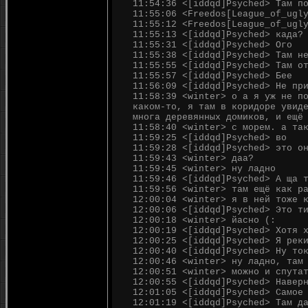
11:54:36 <[iddqd]Psyched> Там п
11:55:06 <Freedos[League_of_ugl
11:55:12 <Freedos[League_of_ugl
11:55:13 <[iddqd]Psyched> када?
11:55:31 <[iddqd]Psyched> Ого
11:55:38 <[iddqd]Psyched> Там н
11:55:55 <[iddqd]Psyched> Там о
11:55:57 <[iddqd]Psyched> Бее
11:56:09 <[iddqd]Psyched> Не пр
11:58:39 <winter> о а я уж не п
каком-то, я там в коридоре увид
многа деревянных домиков, и ещё
11:58:40 <winter> с морем. а та
11:59:25 <[iddqd]Psyched> во
11:59:28 <[iddqd]Psyched> это о
11:59:43 <winter> даа?
11:59:45 <winter> ну ладно
11:59:46 <[iddqd]Psyched> А ща 
11:59:56 <winter> там ещё как р
12:00:04 <winter> я в ней тоже 
12:00:06 <[iddqd]Psyched> Это т
12:00:18 <winter> йасно (:
12:00:19 <[iddqd]Psyched> Хотя 
12:00:25 <[iddqd]Psyched> Я рек
12:00:40 <[iddqd]Psyched> Ну то
12:00:46 <winter> ну ладно, там
12:00:51 <winter> можно и спута
12:00:55 <[iddqd]Psyched> Навер
12:01:05 <[iddqd]Psyched> Самое
12:01:19 <[iddqd]Psyched> Там д