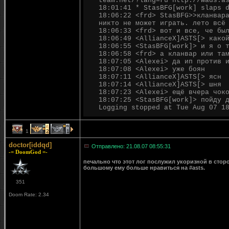
team.net/?lang=ru http://wads.a
18:01:41 * StasBFG[work] slaps 
18:06:22 <frd> StasBFG>>кланвар
никто не может играть. лето всё
18:06:33 <frd> вот и все, че бы
18:06:49 <AllianceX]ASTS[> како
18:06:55 <StasBFG[work]> и я о 
18:06:58 <frd> а кланвар или та
18:07:05 <Alexei> да ип против 
18:07:08 <Alexei> уже боян
18:07:11 <AllianceX]ASTS[> ясн
18:07:14 <AllianceX]ASTS[> шня
18:07:23 <Alexei> ещё вчера чок
18:07:25 <StasBFG[work]> пойду 
Logging stopped at Tue Aug 07 1
1
2
1
doctor[iddqd]
Отправлено: 21.08.07 08:55:31
-= DoomGod =-
печально что этот лог послужил укоризной в стор
большому ему больше нравиться на #asts.
351
Doom Rate: 2.34