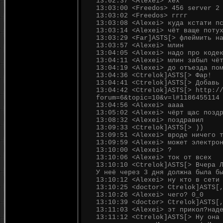
13:02:37 <Alexei> хех
13:03:00 <Freedos> 456 server 2
13:03:02 <Freedos> гггг
13:03:08 <Alexei> куда кстати п
13:03:14 <Alexei> чёт ваще поту
13:03:29 <Far]ASTS[> флеймить н
13:03:57 <Alexei> млин
13:04:05 <Alexei> надо про коде
13:04:11 <Alexei> млин забыл чё
13:04:19 <Alexei> до отъезда по
13:04:36 <Ctrelok]ASTS[> Фар!
13:04:41 <Ctrelok]ASTS[> Добавь
13:04:42 <Ctrelok]ASTS[> http:/
forum=6&topic=10&v=l#1186455114
13:04:56 <Alexei> аааа
13:05:02 <Alexei> чёрт щас позд
13:08:32 <Alexei> поздравил
13:09:33 <Ctrelok]ASTS[> ))
13:09:51 <Alexei> вроде ничего 
13:09:59 <Alexei> может электро
13:10:00 <Alexei> ?
13:10:06 <Alexei> ток от всех
13:10:10 <Ctrelok]ASTS[> Вчера 
У неё через 3 дня должна была б
13:10:12 <Alexei> ну кто в сети
13:10:25 <doctor> Ctrelok]ASTS[
13:10:26 <Alexei> чего? 0_0
13:10:39 <doctor> Ctrelok]ASTS[
13:11:03 <Alexei> эт прикол?над
13:11:12 <Ctrelok]ASTS[> Ну она