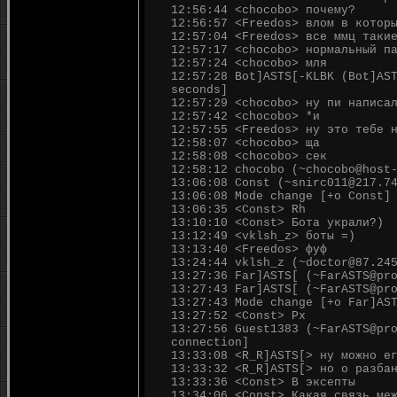
12:56:44 <chocobo> почему?
12:56:57 <Freedos> влом в котор
12:57:04 <Freedos> все ммц таки
12:57:17 <chocobo> нормальный п
12:57:24 <chocobo> мля
12:57:28 Bot]ASTS[-KLBK (Bot]AS
seconds]
12:57:29 <chocobo> ну пи написа
12:57:42 <chocobo> *и
12:57:55 <Freedos> ну это тебе 
12:58:07 <chocobo> ща
12:58:08 <chocobo> сек
12:58:12 chocobo (~chocobo@host
13:06:08 Const (~snirc011@217.7
13:06:08 Mode change [+o Const]
13:06:35 <Const> Rh
13:10:10 <Const> Бота украли?)
13:12:49 <vklsh_z> боты =)
13:13:40 <Freedos> фуф
13:24:44 vklsh_z (~doctor@87.24
13:27:36 Far]ASTS[ (~FarASTS@pr
13:27:43 Far]ASTS[ (~FarASTS@pr
13:27:43 Mode change [+o Far]AS
13:27:52 <Const> Рх
13:27:56 Guest1383 (~FarASTS@pr
connection]
13:33:08 <R_R]ASTS[> ну можно е
13:33:32 <R_R]ASTS[> но о разба
13:33:36 <Const> В эксепты
13:34:06 <Const> Какая связь ме