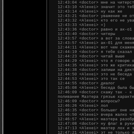
12:43:04 <doctor> мне на читерс
12:43:10 <Alexei> значит это те
12:43:14 <Alexei> ну как же
12:43:21 <doctor> уважение не о
12:43:32 <Alexei> кто его не ув
12:43:33 <Alexei> =)
12:43:36 <doctor> равно и ак-о1
12:43:40 <doctor> читеры
12:43:57 <doctor> а вот за слов
12:43:57 <Alexei> ак-01 для мен
12:44:11 <Alexei> вот чем скаже
12:44:19 <doctor> я тебе сказал
12:44:23 <doctor> читай выше
12:44:29 <Alexei> что я говорю 
12:44:35 <Alexei> это же критик
12:44:38 <doctor> запиши на дик
12:44:50 <Alexei> это не беседа
12:44:53 <Alexei> это так се
12:44:55 <doctor> диалог
12:45:08 <Alexei> беседа была б
12:46:09 <doctor> скажу так - к
поливание Мазтера грязью характ
12:46:09 <doctor> вопросы?
12:46:26 <Alexei> лол
12:46:35 <doctor> большег оне н
12:46:50 <Alexei> вчера жалко ч
12:46:57 <Alexei> мазтера разоб
12:47:08 <doctor> ну флаг в рук
12:47:13 <Alexei> мазтер лох и 
12:47:21 <Alexei> эт не только 