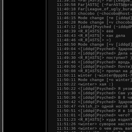
11:39:52 <Far]ASTS[> Far[League
11:39:58 Far]ASTS[ (~FarASTS@pr
11:40:18 Far[League_of_ugly_bur
11:45:03 chocobo (~chocobo@host
11:46:15 Mode change [+e [iddqd
11:46:28 Mode change [+v chocob
11:47:12 [iddqd]Psyched (~iddqd
11:48:39 <R_R]ASTS[> ёёё
11:48:43 <R_R]ASTS[> как дела
11:48:46 <R_R]ASTS[> =)
11:48:50 Mode change [+v [iddqd
11:49:04 <[iddqd]Psyched> Здаро
11:49:22 <[iddqd]Psyched> Дела 
11:49:30 <R_R]ASTS[> поступил? 
11:49:46 <[iddqd]Psyched> вродь
11:49:50 <[iddqd]Psyched> Почти
11:50:08 <R_R]ASTS[> пропал на 
11:50:11 winter (~winter@ppp91-
11:50:11 Mode change [+o winter
11:50:22 <winter> хая :)
11:50:22 <[iddqd]Psyched> Я уез
11:50:30 <[iddqd]Psyched> Сам у
11:50:36 <[iddqd]Psyched> В 8 ч
11:50:42 <[iddqd]Psyched> Здаро
11:50:47 <vklsh_z> одной ногой 
11:50:51 <[iddqd]Psyched> И в 1
11:51:01 <[iddqd]Psyched> чего?
11:51:23 <R_R]ASTS[> куда ездил
11:51:26 <winter> суворое насто
11:51:36 <winter> о чем речь ва