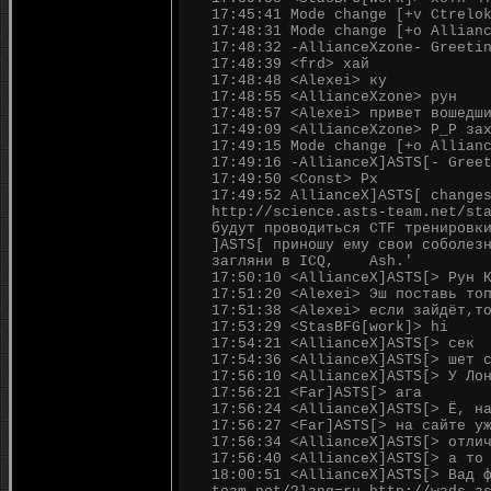
17:45:41 Mode change [+v Ctrelo
17:48:31 Mode change [+o Allian
17:48:32 -AllianceXzone- Greeti
17:48:39 <frd> хай
17:48:48 <Alexei> ку
17:48:55 <AllianceXzone> рун
17:48:57 <Alexei> привет вошедш
17:49:09 <AllianceXzone> Р_Р за
17:49:15 Mode change [+o Allian
17:49:16 -AllianceX]ASTS[- Gree
17:49:50 <Const> Рх
17:49:52 AllianceX]ASTS[ change
http://science.asts-team.net/st
будут проводиться CTF тренировк
]ASTS[ приношу ему свои соболез
загляни в ICQ, Ash.'
17:50:10 <AllianceX]ASTS[> Рун 
17:51:20 <Alexei> Эш поставь то
17:51:38 <Alexei> если зайдёт,т
17:53:29 <StasBFG[work]> hi
17:54:21 <AllianceX]ASTS[> сек
17:54:36 <AllianceX]ASTS[> шет 
17:56:10 <AllianceX]ASTS[> У Ло
17:56:21 <Far]ASTS[> ага
17:56:24 <AllianceX]ASTS[> Ё, н
17:56:27 <Far]ASTS[> на сайте у
17:56:34 <AllianceX]ASTS[> отли
17:56:40 <AllianceX]ASTS[> а то
18:00:51 <AllianceX]ASTS[> Вад 