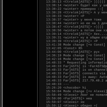
13:38:13 <Ctrelok]ASTS[> ))))))
13:38:14 <winter> будет как у ш
13:38:22 <winter> примерно :-[
13:38:28 <Ctrelok]ASTS[> А у ме
13:38:33 <winter> =P
13:38:37 <winter> у меня тоже
13:38:44 <winter> но ее на 1 де
13:38:47 <Ctrelok]ASTS[> =))))
13:38:56 <winter> а потом они х
13:39:14 <Ctrelok]ASTS[> Хех...
13:39:31 <winter> ну в общем от
13:39:39 <Ctrelok]ASTS[> =Р
13:41:38 Mode change [+o Const]
13:42:05 <Const> Rh
13:44:00 <Ctrelok]ASTS[> рух
14:36:19 Mode change [+o Const]
14:42:16 Mode change [+o Const]
14:48:33 * Requesting informati
14:48:33 Far]ASTS[ is ~FarASTS@
14:48:33 Far]ASTS[ is on channe
14:48:33 Far]ASTS[ connects via
14:48:33 Far]ASTS[ is away: Aut
14:48:33 Far]ASTS[ 217.79.48.2 
14:48:33 ---
15:26:20 <chocobo> hi
15:56:04 Mode change [+v Alexei
15:58:49 <Alexei> Лонг не появл
15:59:00 <Far]ASTS[> неа
15:59:07 <Alexei> хм
15:59:12 <Alexei> обидно =(