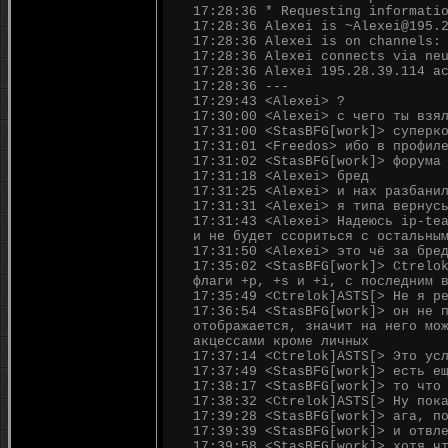
17:28:36 * Requesting informati
17:28:36 Alexei is ~Alexei@195.
17:28:36 Alexei is on channels:
17:28:36 Alexei connects via ne
17:28:36 Alexei 195.28.39.114 a
17:28:36 ---
17:29:43 <Alexei> ?
17:30:00 <Alexei> с чего ты взя
17:31:00 <StasBFG[work]> суперк
17:31:01 <Freedos> ибо в профил
17:31:02 <StasBFG[work]> форума
17:31:18 <Alexei> бред
17:31:25 <Alexei> и нах разбани
17:31:31 <Alexei> я типа вернус
17:31:43 <Alexei> Надеюсь ip-te
и не будет ссориться с остальны
17:31:50 <Alexei> это чё за бре
17:35:02 <StasBFG[work]> Ctrelo
флаги +p, +s и +i, с последним 
17:35:49 <Ctrelok]ASTS[> Не я р
17:36:54 <StasBFG[work]> он не 
отображается, значит на него мо
акцессами кроме личных
17:37:14 <Ctrelok]ASTS[> Это ус
17:37:49 <StasBFG[work]> есть е
17:38:17 <StasBFG[work]> то что
17:38:32 <Ctrelok]ASTS[> Ну пок
17:39:28 <StasBFG[work]> ага, п
17:39:39 <StasBFG[work]> и отвл
17:39:58 <StasBFG[work]> хотя ч