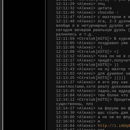
12:11:29 <Alexei> ппц
12:11:32 <Alexei> цитата
12:11:46 <Alexei> chocobo :
12:11:47 <Alexei> с мазтером я 
12:11:48 <Alexei> Ага, 2-3 дуэл
вообще я в нетурнирных дуэлях и
сегодня вечером реальную дуэль 
разнились и т.д.
12:11:59 <Ctrelok]ASTS[> В курс
12:12:05 <Alexei> поздравил уже
12:12:06 <Alexei> =)
12:12:08 <Ctrelok]ASTS[> =)
12:12:12 <Alexei> тока он не в 
12:12:17 <Alexei> придёт,получи
12:12:23 <Ctrelok]ASTS[> ))
12:12:43 <Alexei> не ну мазтер 
12:12:52 <Alexei> для душевно з
12:13:25 <Ctrelok]ASTS[> )))))
12:13:27 <Alexei> я его рву как
пакетлостами,хотя реалу доказыв
12:13:45 <Alexei> ладно,на иддк
12:14:04 <Alexei> тем более что
12:14:12 <Ctrelok]ASTS[> Процит
существенны, плз
12:14:27 <Alexei> на форуме во 
12:14:30 <Alexei> щас ссыль дам
12:16:00 <Alexei> а не не во фл
12:16:03 <Alexei> м
12:16:04 <Alexei>
http://i.iddq