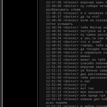
12:47:58 <Alexei> впрочем хрен 
12:48:00 <doctor> ну собери пет
разбрасывать слова
12:48:23 <Alexei> я о человеке 
12:48:37 <doctor> да ты что?
12:48:46 <Alexei> если он сказа
хотел услышать
12:48:49 <doctor> тебе Мазтер н
12:49:02 <Alexei> поступок не в
12:49:16 <doctor> ну камон расс
12:49:34 <Alexei> а зах,ты сам 
12:49:42 <doctor> что я знаю?
12:49:51 <doctor> говори, тебя 
12:49:56 <Alexei> да текущее по
12:50:08 <doctor> а нормально с
12:50:22 <Alexei> можно
12:50:22 <doctor> может он тебя
12:50:33 <Alexei> спасибо побле
12:51:08 <Alexei> впрочем хвати
12:51:21 <Alexei> уж больно зам
12:51:32 <doctor> дык расскажеш
12:51:50 <Alexei> тебе рассказа
12:51:56 <doctor> о как
12:52:00 <Alexei> угу
12:52:03 <Alexei> вот так
12:52:12 <Alexei> мне внезапно 
12:52:19 <Alexei> или проще гря
12:52:41 <Alexei> извини дел по
всех порвём
12:52:52 <Alexei> в любом случа