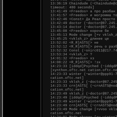
13:36:19 Chaindude (~Chaindude@
timeout: 480 seconds]
13:41:49 <Freedos> а про разбан
13:41:57 <Freedos> и могромма т
13:42:46 <Const> Да Реал просто
13:42:49 doctor (~doctor@87.245
13:43:14 doctor (~doctor@87.245
13:45:08 <Freedos> короче бе
13:45:13 Mode change [+v vklsh_
13:45:25 <vklsh_z> длинее це
13:52:02 <R_R]ASTS[> не
13:52:12 <R_R]ASTS[> речь о раз
13:52:32 Const (~snirc011@217.7
13:53:34 <vklsh_z> ?
14:01:32 <Freedos> хз
14:08:22 <R_R]ASTS[> !зх
14:23:33 [iddqd]Psyched (~iddqd
[synthon.oftc.net cation.oftc.n
14:23:33 winter (~winter@ppp91-
cation.oftc.net]
14:23:33 vklsh_z (~doctor@87.24
14:23:33 crn]ASTS[ (~crnASTS@no
cation.oftc.net]
14:23:49 vklsh_z (~doctor@87.24
14:23:49 [iddqd]Psyched (~iddqd
14:23:49 winter (~winter@ppp91-
14:23:49 crn]ASTS[ (~crnASTS@no
14:23:49 Mode change [+vvoo vkl
cation.oftc.net