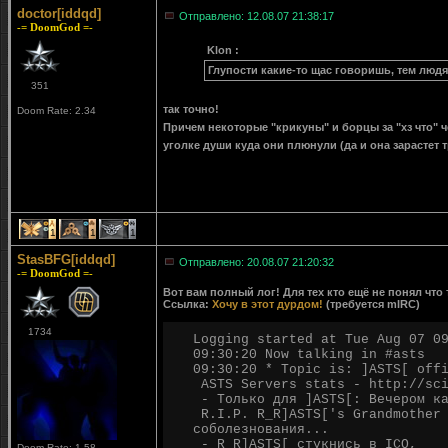
doctor[iddqd]
Отправлено: 12.08.07 21:38:17
-= DoomGod =-
Klon :
Глупости какие-то щас говоришь, тем людя
351
так точно!
Doom Rate: 2.34
Причем некоторые "крикуны" и борцы за "хз что" че
уголке души куда они плюнули (да и она зарастет 
1
1
1
StasBFG[iddqd]
Отправлено: 20.08.07 21:20:32
-= DoomGod =-
Вот вам полный лог! Для тех кто ещё не понял что т
Ссылка:
Хочу в этот дурдом!
(требуется mIRC)
1734
Logging started at Tue Aug 07 0
09:30:20 Now talking in #asts
09:30:20 * Topic is: ]ASTS[ off
ASTS Servers stats - http://sci
- Только для ]ASTS[: Вечером ка
R.I.P. R_R]ASTS['s Grandmother 
соболезнования...
- R_R]ASTS[ стукнись в ICQ, 
Doom Rate: 1.58