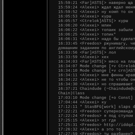
15:59:21 <Far]ASTS[> наверно ща
15:59:24 <Alexei> ждал ждал мен
15:59:52 <Alexei> ну комп то он
16:05:53 <Alexei> курш
16:05:57 <Ctrelok]ASTS[> курш
16:06:20 <Alexei> млин
16:06:22 <Alexei> топаик забыли
16:06:25 <Alexei> топик*
16:06:31 <Alexei> надо бы сдела
16:33:45 <Freedos> ржунимагу, ч
домашним заданием по английском
16:33:56 <Far]ASTS[> лол
16:33:59 <Alexei> хех
16:34:03 <Far]ASTS[> мясо на пл
16:34:07 Mode change [+v Ctrelo
16:34:10 Mode change [+v crn]AS
16:34:11 <Alexei> мне финны нра
16:34:22 <Alexei> не то чтобы о
16:34:30 <Alexei> но спрашивают
16:37:21 Chaindude (~Chaindude@
Chain|Class
17:03:10 Mode change [+o Const]
17:04:44 <Alexei> ку
17:12:11 * StasBFG[work] slaps 
17:22:21 <Freedos> суперкоманда
17:22:24 <Freedos> я под стулом
17:25:15 <Alexei> эт где
17:25:31 <Freedos> http://iddqd
17:26:32 <Alexei> а это то
17:27:59 <Freedos> ты разбанен?