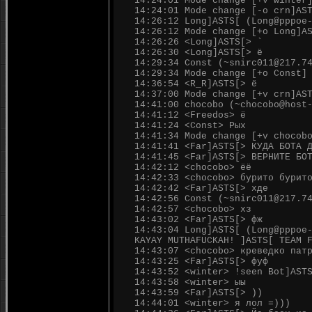
14:24:01 Mode change [+v winter
14:24:01 Mode change [-o crn]AS
14:26:12 Long]ASTS[ (Long@pppoe
14:26:12 Mode change [+o Long]A
14:26:26 <Long]ASTS[> `
14:26:30 <Long]ASTS[> ё
14:29:34 Const (~snirc011@217.7
14:29:34 Mode change [+o Const]
14:36:54 <R_R]ASTS[> ё
14:37:00 Mode change [+v crn]AS
14:41:00 chocobo (~chocobo@host
14:41:12 <Freedos> ё
14:41:24 <Const> Рых
14:41:34 Mode change [+v chocob
14:41:41 <Far]ASTS[> КУДА БОТА 
14:41:45 <Far]ASTS[> ВЕРНИТЕ БО
14:42:12 <chocobo> ёё
14:42:33 <chocobo> бурито бурит
14:42:42 <Far]ASTS[> хде
14:42:56 Const (~snirc011@217.7
14:42:57 <chocobo> хз
14:43:02 <Far]ASTS[> фж
14:43:04 Long]ASTS[ (Long@pppoe
KAYAY MUTHAFUCKAH! ]ASTS[ TEAM 
14:43:07 <chocobo> креведко пат
14:43:25 <Far]ASTS[> фуф
14:43:52 <winter> !seen Bot]AST
14:43:58 <winter> ыы
14:43:59 <Far]ASTS[> ))
14:44:01 <winter> я лол =)))