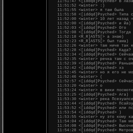
11:51:47 <[iddqd]Psyched> В Лаз
11:51:52 <winter> :)
11:51:55 <winter> я там была
11:51:58 <[iddqd]Psyched> Типа 
11:52:00 <winter> 10 лет назад 
11:52:00 <[iddqd]Psyched> и йа)
11:52:03 <[iddqd]Psyched> Ого
11:52:08 <[iddqd]Psyched> Тогда
11:52:18 <R_R]ASTS[> а знаю)
11:52:23 <R_R]ASTS[> был тама)
11:52:26 <winter> там ниче так 
11:52:28 <[iddqd]Psyched> Када?
11:52:34 <[iddqd]Psyched> Сейча
11:52:35 <winter> речка там с о
11:52:39 <[iddqd]Psyched> Раньш
11:52:42 <[iddqd]Psyched> хз
11:52:45 <winter> но я его не м
11:52:46 <winter> (
11:52:57 <[iddqd]Psyched> Сейча
11:53:20 <winter> о
11:53:24 <winter> в вики посмот
11:53:25 <[iddqd]Psyched> Ага)
11:53:30 <winter> река Псезуапс
11:53:44 <[iddqd]Psyched> Псайз
11:53:52 <[iddqd]Psyched> или п
11:53:54 <[iddqd]Psyched> )
11:53:55 <winter> ну это кому к
11:54:04 <[iddqd]Psyched> Там м
11:54:08 <[iddqd]Psyched> Высоч
11:54:28 <[iddqd]Psyched> Метро