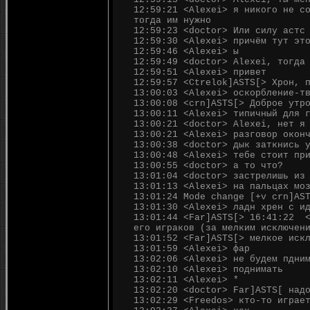
12:59:21 <Alexei> я никого не с
тогда им нужно
12:59:23 <doctor> Или силу астс
12:59:30 <Alexei> причём тут эт
12:59:46 <Alexei> ы
12:59:49 <doctor> Alexei, тогда
12:59:51 <Alexei> привет
12:59:57 <Ctrelok]ASTS[> Хрон, 
13:00:03 <Alexei> оскорбление-т
13:00:08 <crn]ASTS[> Доброе утр
13:00:11 <Alexei> типичный для 
13:00:21 <doctor> Alexei, нет я
13:00:21 <Alexei> разговор окон
13:00:38 <doctor> дык заткнись 
13:00:48 <Alexei> тебе стоит пр
13:00:55 <doctor> а то что?
13:01:04 <doctor> застрелишь из
13:01:13 <Alexei> на пальцах мо
13:01:24 Mode change [+v crn]AS
13:01:30 <Alexei> ладн хрен с и
13:01:44 <Far]ASTS[> 16:41:22 <
его играков (за мелким исключен
13:01:52 <Far]ASTS[> мелкое иск
13:01:59 <Alexei> фар
13:02:06 <Alexei> не будем пдни
13:02:10 <Alexei> поднимать
13:02:11 <Alexei> *
13:02:20 <doctor> Far]ASTS[ над
13:02:29 <Freedos> кто-то играе