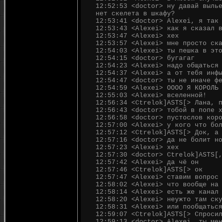
12:52:53 <doctor> ну давай выль
нет скелета в шкафу?
12:53:41 <doctor> Alexei, я так
12:53:43 <Alexei> как я сказал 
12:53:47 <Alexei> хех
12:53:57 <Alexei> мне просто ск
12:54:03 <Alexei> ты пешка в эт
12:54:15 <doctor> бугагаг
12:54:23 <Alexei> надо общаться
12:54:37 <Alexei> а от тебя инф
12:54:47 <doctor> ты не иначе ф
12:54:59 <Alexei> ОООО Я КОРОЛЬ
12:55:03 <Alexei> вселенной!
12:56:34 <Ctrelok]ASTS[> Лана, 
12:56:43 <doctor> тобой в попе 
12:56:58 <doctor> пустослов кор
12:57:00 <Alexei> у кого что бо
12:57:12 <Ctrelok]ASTS[> Док, а
12:57:16 <doctor> да не болит н
12:57:23 <Alexei> хех
12:57:30 <doctor> Ctrelok]ASTS[
12:57:42 <Alexei> да чё он
12:57:46 <Ctrelok]ASTS[> ок
12:57:47 <Alexei> ставим вопрос
12:58:02 <Alexei> что вообще на
12:58:14 <Alexei> есть же канал
12:58:20 <Alexei> неужто там ск
12:58:31 <Alexei> или пообщатьс
12:59:07 <Ctrelok]ASTS[> Спроси
12:59:13 <doctor> Alexei, ты ме