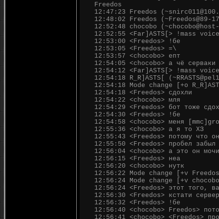
Freedos
12:47:23 Freedos (~snirc011@100
12:48:02 Freedos (~Freedos@89-1
12:52:48 chocobo (~chocobo@host
12:52:55 <Far]ASTS[> !mass voic
12:53:00 <Freedos> !бе
12:53:05 <Freedos> =\
12:53:57 <chocobo> епт
12:54:05 <chocobo> а чё серваки
12:54:12 <Far]ASTS[> !mass voic
12:54:18 R_R]ASTS[ (~RRASTS@pel
12:54:18 Mode change [+o R_R]AS
12:54:18 <Freedos> сдохли
12:54:22 <chocobo> мля
12:54:29 <Freedos> бот тоже сдо
12:54:30 <Freedos> !бе
12:54:58 <chocobo> меня [mmc]gr
12:55:36 <chocobo> а я то ХЗ
12:55:43 <Freedos> потому что о
12:55:50 <Freedos> пробел забыл
12:56:04 <chocobo> а это он моч
12:56:15 <Freedos> неа
12:56:20 <chocobo> нутк
12:56:22 Mode change [+v Freedo
12:56:24 Mode change [+v chocob
12:56:24 <Freedos> этот того, в
12:56:30 <Freedos> кстати серве
12:56:32 <Freedos> !бе
12:56:40 <chocobo> Freedos> пот
12:56:41 <chocobo> <Freedos> пр