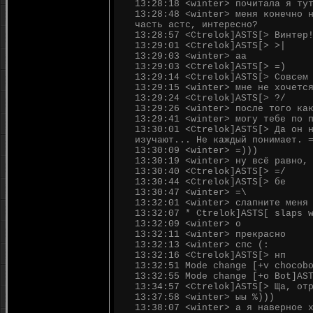
13:28:18 <winter> почитала я ту
13:28:48 <winter> меня конечно 
часть астс, интересно?
13:28:57 <Ctrelok]ASTS[> Винтер
13:29:01 <Ctrelok]ASTS[> >|
13:29:03 <winter> аа
13:29:03 <Ctrelok]ASTS[> =)
13:29:14 <Ctrelok]ASTS[> Совсем
13:29:15 <winter> мне не хочетс
13:29:24 <Ctrelok]ASTS[> ?/
13:29:26 <winter> после того ка
13:29:41 <winter> могу тебе по 
13:30:01 <Ctrelok]ASTS[> Да он 
изучают... Не каждый понимает. 
13:30:09 <winter> =)))
13:30:19 <winter> ну всё равно,
13:30:40 <Ctrelok]ASTS[> =/
13:30:44 <Ctrelok]ASTS[> бе
13:30:47 <winter> =\
13:32:01 <winter> слапните меня
13:32:07 * Ctrelok]ASTS[ slaps 
13:32:09 <winter> о
13:32:11 <winter> прекрасно
13:32:13 <winter> спс (:
13:32:16 <Ctrelok]ASTS[> нп
13:32:51 Mode change [+v chocob
13:32:55 Mode change [+o Bot]AS
13:34:57 <Ctrelok]ASTS[> Ща, от
13:37:58 <winter> ыы %)))
13:38:07 <winter> а я наверное 