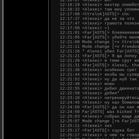
12:16:07 <Alexei> вот
12:16:19 <Alexei> мазтер ломобо
12:16:32 <Alexei> там мну упомя
12:17:08 <Ctrelok]ASTS[> спс
12:17:37 <Alexei> да не за что
12:17:47 <Alexei> грамота полез
12:17:50 <Alexei> =)
12:21:01 <Far]ASTS[> бляяяяяяяя
12:21:05 <Far]ASTS[> убейте мен
12:21:08 Mode change [+v Ctrelo
12:21:11 Mode change [+v Freedo
12:21:16 * Alexei убил Far]ASTS
12:21:21 <Far]ASTS[> Я ща лопну
12:21:26 <Alexei> в теме срут ж
12:21:31 <Far]ASTS[> Alexei, th
12:21:36 <Alexei> особенно срёт
12:21:44 <Alexei> якобы мы супе
12:21:52 <Alexei> ну да нуб так
12:22:48 <Alexei> млин
12:22:55 <Alexei> днбил дюкенат
12:22:58 <Alexei> дебил*
12:23:10 <Alexei> натренируйтес
12:24:45 <Alexei> ну нах бомжпо
12:24:50 <Far]ASTS[> да он как 
12:24:50 Far]ASTS[ was kicked f
12:25:03 <Alexei> собран ваще д
12:25:07 Mode change [+o Far]AS
12:25:11 <Alexei> хех
12:25:17 <Far]ASTS[> сцука бот
12:25:17 <Alexei> о чём ты гово