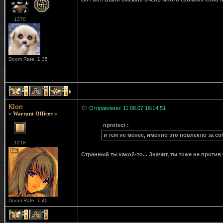
1370
Doom Rate: 1.35
1
1
1
Klon
Отправлено: 11.08.07 16:14:51
= Warrant Officer =
nprotect :
и тем не менее, именно это повлекло за со
1218
Странный ты какой-то... Значит, ты тоже не прот
Doom Rate: 1.40
1
2