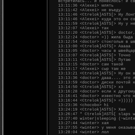
встретилась... И понеслось! И с
13:11:36 <Alexei> млять
13:11:42 <Alexei> не въеду
13:11:46 <Ctrelok]ASTS[> Ну Лон
13:11:46 <Alexei> куда это он с
13:11:59 <Ctrelok]ASTS[> Ну у н
13:12:07 <Alexei> так
13:12:20 <Ctrelok]ASTS[> doctor
13:12:24 <doctor> =)) жила быда
13:12:54 <doctor> стокгольм в ш
13:13:00 <Ctrelok]ASTS[> Ааааа
13:13:05 <doctor> часы в швейца
13:13:07 <Ctrelok]ASTS[> Точно
13:13:11 <Ctrelok]ASTS[> Путаю
13:13:15 <doctor> сам такой
13:13:17 <Alexei> сыр там же
13:13:21 <Ctrelok]ASTS[> Ну он 
13:13:36 <doctor> дааа.... это 
13:13:59 <doctor> диски почтой 
13:14:50 <Ctrelok]ASTS[> хз
13:16:28 <doctor> если к другом
13:16:41 <doctor> известно что 
13:16:44 <Ctrelok]ASTS[> =)))))
13:23:36 <chocobo> hi
13:24:19 <Ctrelok]ASTS[> Хая
13:26:47 * Ctrelok]ASTS[ slaps 
13:27:40 winter|sleeping (~wint
13:27:44 <winter> хая
13:27:55 <winter> у меня оказыв
13:28:04 <winter> лол