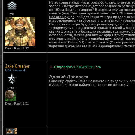
Ну вот опять какая -то вторая Халфа получается, е
запросы потребителей будет свободное перемещен
по 100км бегать придется? В первом случае все м
лепить (или "быстрое путешествие" как в Oblivion 
552
Все это Ерунда
: выйдет какая-то игра продолжающ
изуродованном наворотами и слепым копирование
Скорее всего игра будет умеренно коридорная, тра
"продвинутых" недорослей пользователей Х ящико
скучных открытых больших локаций, где можно бу
безопасности, может для них же будет присутствов
повторять крайне тупые ошибки друг-друга - наст
поколение Doom & Quake и только. (Опять ругани 
хорошие фичи, как это было с фонариком и темнот
Doom Rate: 1.87
Jake Crusher
Отправлено: 02.06.09 19:25:24
UAC General
Адский Дровосек
Рано ещё судить - мы ещё ничего не видели, ни арт
я уверен, что они найдут подходящее решение.
3908
Doom Rate: 1.51
2