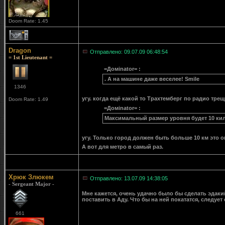
Doom Rate: 1.45
1
Dragon
Отправлено: 09.07.09 06:48:54
= 1st Lieutenant =
=Домinator= :
. А на машине даже веселее! Smile
1346
угу. когда ещё какой то Трахтемберг по радио трещ
Doom Rate: 1.49
=Домinator= :
Максимальный размер уровня будет 10 ки
угу. Только город должен быть больше 10 км это о
А вот для метро в самый раз.
Хрюк Злюкем
Отправлено: 13.07.09 14:38:05
- Sergeant Major -
Мне кажется, очень удачно было бы сделать эдакий
поставить в Аду. Что бы на ней покататся, следует с
661