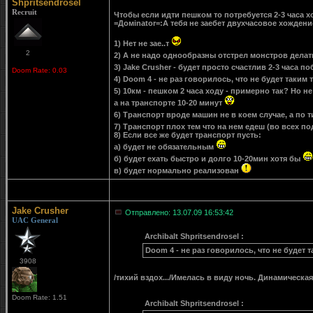
Shpritsendrosel
Recruit
Чтобы если идти пешком то потребуется 2-3 часа 
=Домinator=:А тебя не заебет двухчасовое хожде
1) Нет не зае..т
2
2) А не надо однообразны отстрел монстров дела
3) Jake Crusher - будет просто счастлив 2-3 часа п
Doom Rate: 0.03
4) Doom 4 - не раз говорилось, что не будет таким
5) 10км - пешком 2 часа ходу - примерно так? Но 
а на транспорте 10-20 минут
6) Транспорт вроде машин не в коем случае, а по
7) Транспорт плох тем что на нем едеш (во всех п
8) Если все же будет транспорт пусть:
а) будет не обязательным
б) будет ехать быстро и долго 10-20мин хотя бы
в) будет нормально реализован
Jake Crusher
Отправлено: 13.07.09 16:53:42
UAC General
Archibalt Shpritsendrosel :
Doom 4 - не раз говорилось, что не будет 
3908
/тихий вздох.../Имелась в виду ночь. Динамическая
Doom Rate: 1.51
Archibalt Shpritsendrosel :