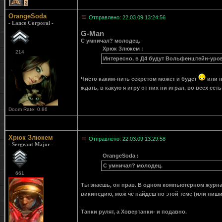
2
OrangeSoda
Отправлено: 22.03.09 13:24:56
- Lance Corporal -
G-Man
С умничал? молодец.
Хрюк Злюкем :
214
Интересно, в Д4 будут Вольфенштейн-уров
Чисто каким-нить секретом может и будет
или н
ждать, в какую я игру от них ни играл, во всех есть
Doom Rate: 0.86
Хрюк Злюкем
Отправлено: 22.03.09 13:29:58
- Sergeant Major -
OrangeSoda :
С умничал? молодец.
661
Ты знаешь, он прав. В одном компьютерном журна
википедию, мож чё найдёш по этой теме (или пиши
Танки рулят, а Ховертанки- и подавно.