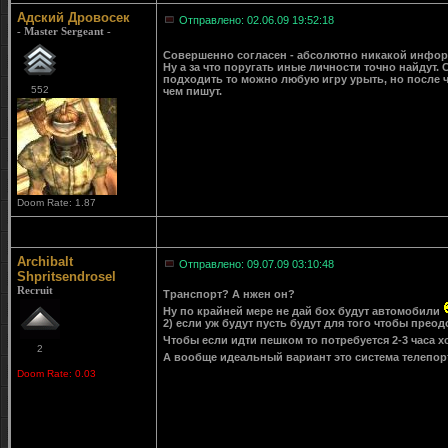
Адский Дровосек
Отправлено: 02.06.09 19:52:18
- Master Sergeant -
Совершенно согласен - абсолютно никакой инфор
Ну а за что поругать иные личности точно найдут.
подходить то можно любую игру урыть, но после ч
552
чем пишут.
Doom Rate: 1.87
Archibalt
Отправлено: 09.07.09 03:10:48
Shpritsendrosel
Recruit
Транспорт? А нжен он?
Ну по крайней мере не дай бох будут автомобили
2) если уж будут пусть будут для того чтобы пре
Чтобы если идти пешком то потребуется 2-3 часа 
2
А вообще идеальный вариант это система телепо
Doom Rate: 0.03