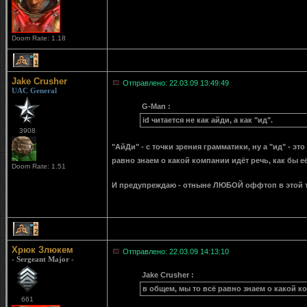
Doom Rate: 1.18
1
Jake Crusher
Отправлено: 22.03.09 13:49:49
UAC General
G-Man :
id читается не как айди, а как "ид".
3908
"АйДи" - с точки зрения грамматики, ну а "ид" - эт
равно знаем о какой компании идёт речь, как бы е
Doom Rate: 1.51
И предупреждаю - отныне ЛЮБОЙ оффтоп в этой т
2
Хрюк Злюкем
Отправлено: 22.03.09 14:13:10
- Sergeant Major -
Jake Crusher :
в общем, мы то всё равно знаем о какой ко
661