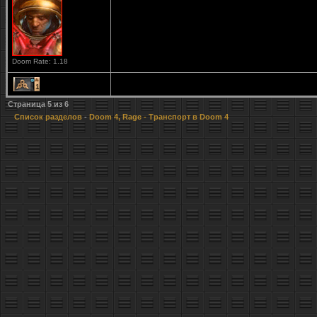
Doom Rate: 1.18
1
Страница
5
из
6
Список разделов
-
Doom 4, Rage
- Транспорт в Doom 4