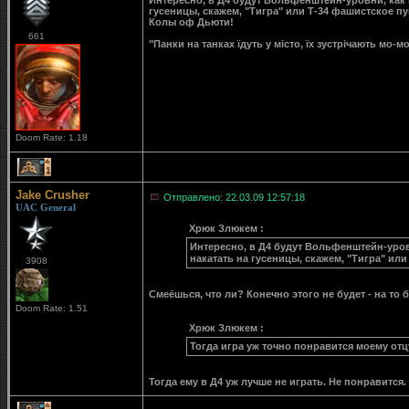
Интересно, в Д4 будут Вольфенштейн-уровни, как в
гусеницы, скажем, "Тигра" или Т-34 фашистское п
Колы оф Дьюти!
661
"Панки на танках їдуть у місто, їх зустрічають мо-
Doom Rate: 1.18
1
Jake Crusher
Отправлено: 22.03.09 12:57:18
UAC General
Хрюк Злюкем :
Интересно, в Д4 будут Вольфенштейн-уровн
накатать на гусеницы, скажем, "Тигра" ил
3908
Смеёшься, что ли? Конечно этого не будет - на то 
Doom Rate: 1.51
Хрюк Злюкем :
Тогда игра уж точно понравится моему от
Тогда ему в Д4 уж лучше не играть. Не понравится.