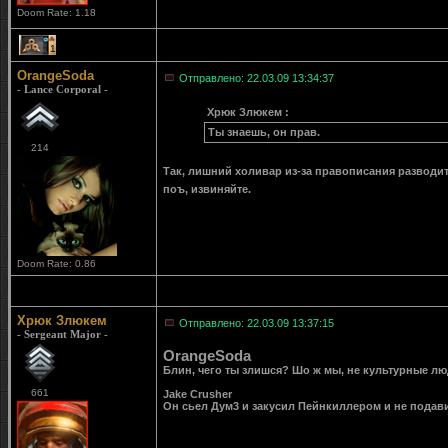
Doom Rate: 1.18
1
OrangeSoda
Отправлено: 22.03.09 13:34:37
- Lance Corporal -
Хрюк Злюкем :
Ты знаешь, он прав.
214
Так, лишний холивар из-за правописания разводить
поъ, извиняйте.
Doom Rate: 0.86
Хрюк Злюкем
Отправлено: 22.03.09 13:37:15
- Sergeant Major -
OrangeSoda
Блин, чего ты злишся? Шо ж мы, не культурные люд
661
Jake Crusher
Он сьел Дум3 и закусил Пейнкиллером и не подав