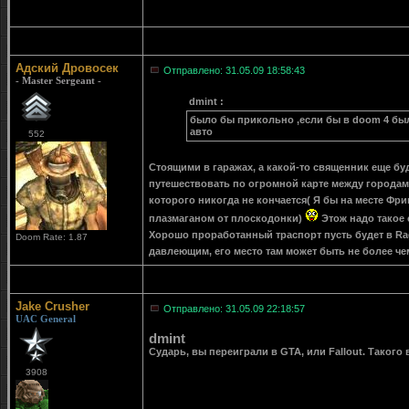
Адский Дровосек
Отправлено: 31.05.09 18:58:43
- Master Sergeant -
dmint :
было бы прикольно ,если бы в doom 4 бы
авто
552
Стоящими в гаражах, а какой-то священник еще бу
путешествовать по огромной карте между городам
которого никогда не кончается( Я бы на месте Фрим
плазмаганом от плоскодонки)
Этож надо такое 
Хорошо проработанный траспорт пусть будет в Ra
Doom Rate: 1.87
давлеющим, его место там может быть не более че
Jake Crusher
Отправлено: 31.05.09 22:18:57
UAC General
dmint
Сударь, вы переиграли в GTA, или Fallout. Такого 
3908