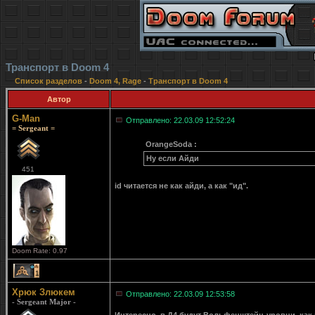
Транспорт в Doom 4
Список разделов
-
Doom 4, Rage
-
Транспорт в Doom 4
Автор
G-Man
Отправлено: 22.03.09 12:52:24
= Sergeant =
OrangeSoda :
Ну если Айди
451
id читается не как айди, а как "ид".
Doom Rate: 0.97
1
Хрюк Злюкем
Отправлено: 22.03.09 12:53:58
- Sergeant Major -