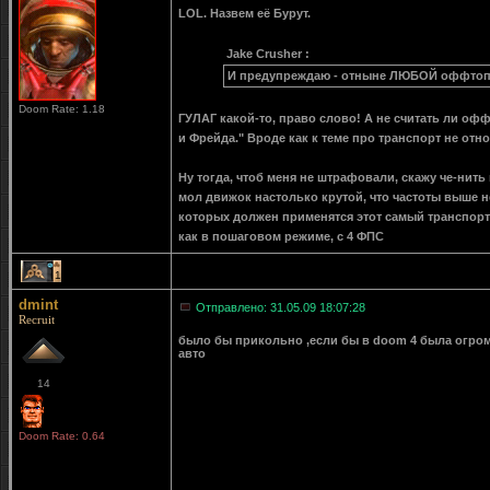
LOL. Назвем её Бурут.
Jake Crusher :
И предупреждаю - отныне ЛЮБОЙ оффтоп в
Doom Rate: 1.18
ГУЛАГ какой-то, право слово! А не считать ли оффт
и Фрейда." Вроде как к теме про транспорт не отн
Ну тогда, чтоб меня не штрафовали, скажу че-нить
мол движок настолько крутой, что частоты выше н
которых должен применятся этот самый транспорт
как в пошаговом режиме, с 4 ФПС
1
dmint
Отправлено: 31.05.09 18:07:28
Recruit
было бы прикольно ,если бы в doom 4 была огром
авто
14
Doom Rate: 0.64