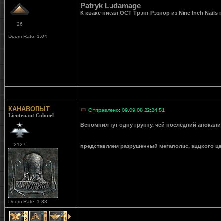
Patryk Ludamage
К кваке писал ОСТ Трэнт Рэзнор из Nine Inch Nail
26
Doom Rate: 1.04
КАНАВОПЫТ
Отправлено: 09.09.08 22:24:51
Lieutenant Colonel
Вспомнил тут одну группу, чей последний апокали
2127
представляем разрушенный мегаполис, аццкого цв
Doom Rate: 1.33
2
1
1