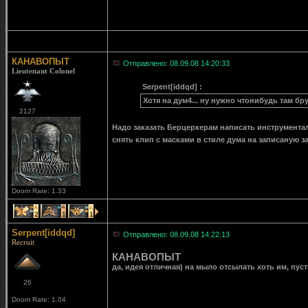
КАНАВОПЫТ
Отправлено: 08.09.08 14:20:33
Lieutenant Colonel
Serpent[iddqd] :
Хотя на дум4... ну нужно чтонибудь там бр
2127
Надо заказать Берцеркерам написать инструментал
снять клип с масками в стиле дума на записаную з
Doom Rate: 1.33
2
1
1
Serpent[iddqd]
Отправлено: 08.09.08 14:22:13
Recruit
КАНАВОПЫТ
да, идея отличная) на мыло отсылать хоть им, пус
26
Doom Rate: 1.04