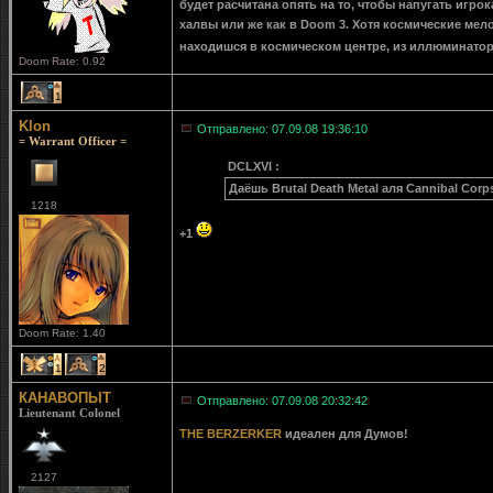
будет расчитана опять на то, чтобы напугать игро
халвы или же как в Doom 3. Хотя космические мел
находишся в космическом центре, из иллюминато
Doom Rate: 0.92
1
Klon
Отправлено: 07.09.08 19:36:10
= Warrant Officer =
DCLXVI :
Даёшь Brutal Death Metal аля Cannibal Corps
1218
+1
Doom Rate: 1.40
1
2
КАНАВОПЫТ
Отправлено: 07.09.08 20:32:42
Lieutenant Colonel
THE BERZERKER
идеален для Думов!
2127