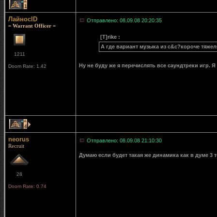
1
ЛайносID
Отправлено: 08.09.08 20:20:35
= Warrant Officer =
[T]rike :
А где вариант музыка из c&c?короче тяжел
1211
Ну не буду же я перечислять все саундтреки игр.
Doom Rate: 1.42
4
neorus
Отправлено: 08.09.08 21:10:30
Recruit
Думаю если будет такая же динамика как в думе 3 
28
Doom Rate: 0.74