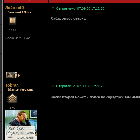
ЛайносID
Отправлено: 07.09.08 17:12:15
= Warrant Officer =
Сабж, опрос сверху.
1211
Doom Rate: 1.42
4
sobran
Отправлено: 07.09.08 17:21:23
= Master Sergeant =
Халва вторая может и попса но саундтрек там ИМХ
579