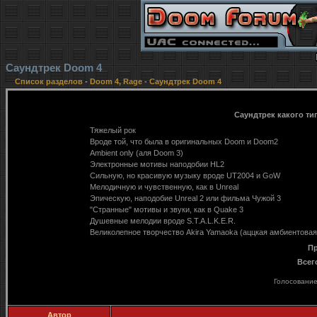
Саундтрек Doom 4
Список разделов
-
Doom 4, Rage
-
Саундтрек Doom 4
Саундтрек какого ти
Тяжелый рок
Вроде той, что была в оригинальных Doom и Doom2
Ambient only (аля Doom 3)
Электронные мотивы наподобии HL2
Сильную, но красивую музыку вроде UT2004 и GoW
Мелодичную и чувственную, как в Unreal
Эпическую, наподобие Unreal 2 или фильма Чужой 3
"Странные" мотивы и звуки, как в Quake 3
Душевные мелодии вроде S.T.A.L.K.E.R.
Великолепное творчество Akira Yamaoka (аццкая амбиентовая
Пр
Всег
Голосование
Автор