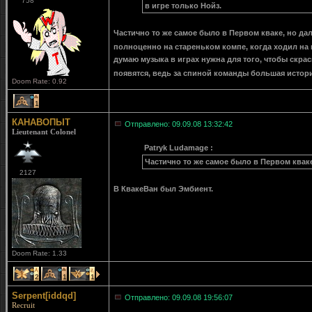
758
в игре только Нойз.
Частично то же самое было в Первом кваке, но дал
полноценно на стареньком компе, когда ходил на
думаю музыка в играх нужна для того, чтобы скра
появятся, ведь за спиной команды большая истори
Doom Rate: 0.92
1
КАНАВОПЫТ
Отправлено: 09.09.08 13:32:42
Lieutenant Colonel
Patryk Ludamage :
Частично то же самое было в Первом квак
2127
В КвакеВан был Эмбиент.
Doom Rate: 1.33
2
1
1
Serpent[iddqd]
Отправлено: 09.09.08 19:56:07
Recruit