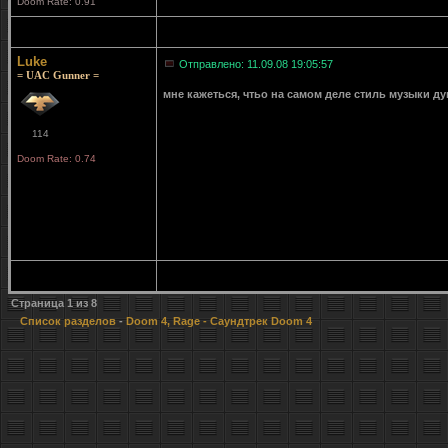
Doom Rate: 0.91
Luke
Отправлено: 11.09.08 19:05:57
= UAC Gunner =
мне кажеться, чтьо на самом деле стиль музыки дум
114
Doom Rate: 0.74
Страница
1
из
8
Список разделов
-
Doom 4, Rage
- Саундтрек Doom 4