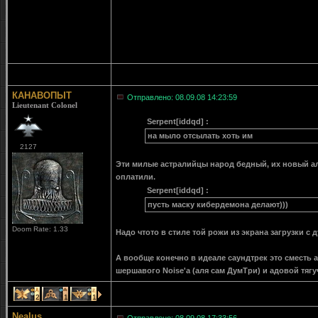
КАНАВОПЫТ
Отправлено: 08.09.08 14:23:59
Lieutenant Colonel
Serpent[iddqd] :
на мыло отсылать хоть им
2127
Эти милые астралийцы народ бедный, их новый ал
оплатили.
Serpent[iddqd] :
пусть маску кибердемона делают)))
Doom Rate: 1.33
Надо чтото в стиле той рожи из экрана загрузки с д
А вообще конечно в идеале саундтрек это сместь ацц
шершавого Noise'а (аля сам ДумТри) и адовой тягуч
2
1
1
Nealus