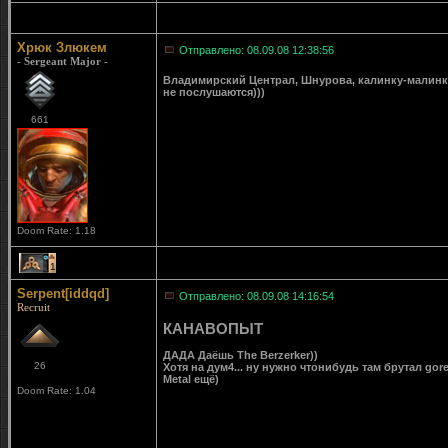
Хрюк Злюкем
Отправлено: 08.09.08 12:38:56
- Sergeant Major -
Владимирский Централ, Шнурова, калинку-малинку..
не послушаются)))
661
Doom Rate: 1.18
1
Serpent[iddqd]
Отправлено: 08.09.08 14:16:54
Recruit
КАНАВОПЫТ
ДАДА Даёшь The Berzerker))
26
Хотя на дум4... ну нужно чтонибудь там брутал gor
Metal ещё)
Doom Rate: 1.04