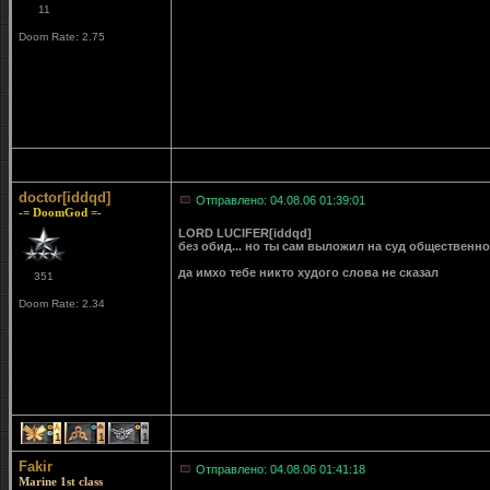
11
Doom Rate: 2.75
doctor[iddqd]
Отправлено: 04.08.06 01:39:01
-= DoomGod =-
LORD LUCIFER[iddqd]
без обид... но ты сам выложил на суд общественн
да имхо тебе никто худого слова не сказал
351
Doom Rate: 2.34
1
1
1
Fakir
Отправлено: 04.08.06 01:41:18
Marine 1st class