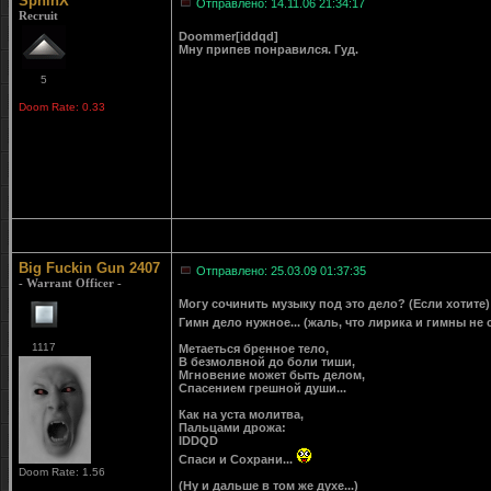
SphinX
Отправлено: 14.11.06 21:34:17
Recruit
Doommer[iddqd]
Мну припев понравился. Гуд.
5
Doom Rate: 0.33
Big Fuckin Gun 2407
Отправлено: 25.03.09 01:37:35
- Warrant Officer -
Могу сочинить музыку под это дело? (Если хотите
Гимн дело нужное... (жаль, что лирика и гимны не
1117
Метаеться бренное тело,
В безмолвной до боли тиши,
Мгновение может быть делом,
Спасением грешной души...
Как на уста молитва,
Пальцами дрожа:
IDDQD
Спаси и Сохрани...
Doom Rate: 1.56
(Ну и дальше в том же духе...)