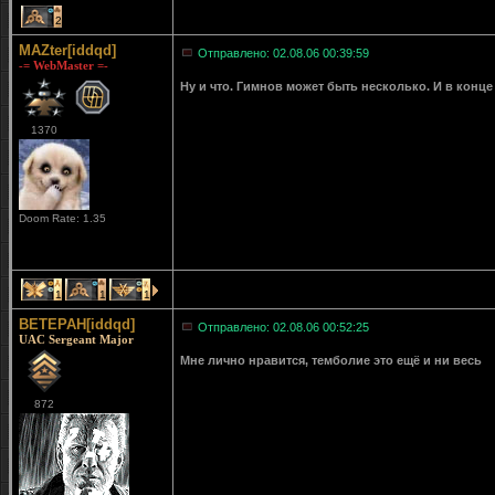
2
MAZter[iddqd]
Отправлено: 02.08.06 00:39:59
-= WebMaster =-
Ну и что. Гимнов может быть несколько. И в конц
1370
Doom Rate: 1.35
1
1
1
BETEPAH[iddqd]
Отправлено: 02.08.06 00:52:25
UAC Sergeant Major
Мне лично нравится, темболие это ещё и ни весь
872