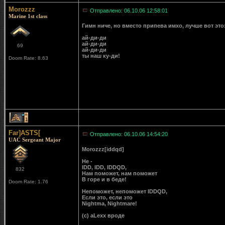
Morozzz
Отправлено: 06.10.06 12:58:01
Marine 1st class
Гимн ниче, но вместо припева имхо, лучше вот это
ай-ди-ди
ай-ди-ди
69
ай-ди-ди
ты наш ку-ди!
Doom Rate: 8.63
1
Far]ASTS[
Отправлено: 06.10.06 14:54:20
UAC Sergeant Major
Morozzz[iddqd]
Не -
IDD, IDD, IDDQD,
832
Нам поможет, нам поможет
В горе и в беде!
Doom Rate: 1.76
Непоможет, непоможет IDDQD,
Если это, если это
Nightma, Nightmare!
(c) aLexx вроде