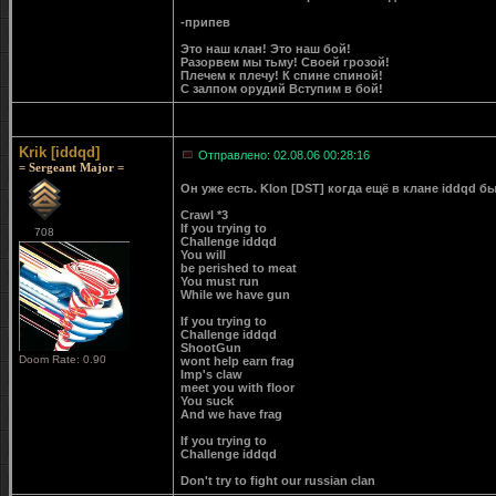
-припев
Это наш клан! Это наш бой!
Разорвем мы тьму! Своей грозой!
Плечем к плечу! К спине спиной!
С залпом орудий Вступим в бой!
Krik [iddqd]
Отправлено: 02.08.06 00:28:16
= Sergeant Major =
Он уже есть. Klon [DST] когда ещё в клане iddqd б
Crawl *3
If you trying to
708
Challenge iddqd
You will
be perished to meat
You must run
While we have gun
If you trying to
Challenge iddqd
ShootGun
Doom Rate: 0.90
wont help earn frag
Imp's claw
meet you with floor
You suck
And we have frag
If you trying to
Challenge iddqd
Don't try to fight our russian clan