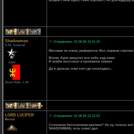
вощем стихи одно, гимн хорошо... но для иддкуд и
1
1
1
Shadowman
Отправлено: 02.08.06 15:41:20
UAC General
Местами не очень рифмуется. Вот, первые строчк
Вновь буря закрутит все небо над нами
И зомби восстанут в кровавом тумане
4393
Да и дальше тоже кое-где нескладно...
Doom Rate: 1.66
1
5
2
LORD LUCIFER
Отправлено: 02.08.06 22:22:53
Recruit
Сплошная бестолковая критика? Ну ну, только вот с
SHADOWMAN, хоть совет дал.