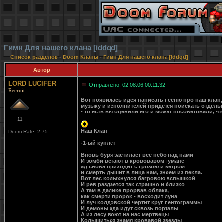
Гимн Для нашего клана [iddqd]
Список разделов
-
Doom Кланы
-
Гимн Для нашего клана [iddqd]
Автор
LORD LUCIFER
Отправлено: 02.08.06 00:11:32
Recruit
Вот появилась идея написать песню про наш клан, 
музыку и исполнителей придется поискать отдельн
- то есть вы оценили его и может посоветовали, ч
11
Наш Клан
Doom Rate: 2.75
-1-ый куплет
Вновь буря застилает все небо над нами
И зомби встают в крововавом тумане
ад снова приходит с грозою и ветром
и смерть дышит в лица нам, зноем из пекла.
Вот лес колыхнулся багровою вспышкой
И рев раздается так страшно и близко
А там в далике прорвав облака,
как смерти пророк - восходит луна
И луч колдовской чертит круг пентограммы
И демоны ада идут сквозь порталы
А из лесу воют на нас мертвецы
Колышиться знамя кровавой звезды