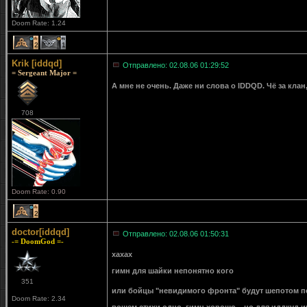
Doom Rate: 1.24
2
1
Krik [iddqd]
Отправлено: 02.08.06 01:29:52
= Sergeant Major =
А мне не очень. Даже ни слова о IDDQD. Чё за клан
708
Doom Rate: 0.90
2
doctor[iddqd]
Отправлено: 02.08.06 01:50:31
-= DoomGod =-
хахах
гимн для шайки непонятно кого
351
или бойцы "невидимого фронта" будут шепотом пе
Doom Rate: 2.34