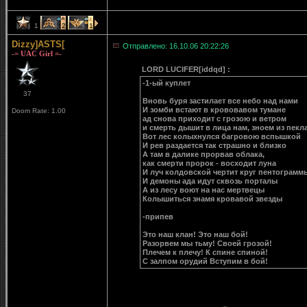
1
2
1
Dizzy]ASTS[
Отправлено: 16.10.06 20:22:26
-= UAC Girl =-
LORD LUCIFER[iddqd] :
-1-ый куплет
37
Вновь буря застилает все небо над нами
И зомби встают в крововавом тумане
Doom Rate: 1.00
ад снова приходит с грозою и ветром
и смерть дышит в лица нам, зноем из пекла
Вот лес колыхнулся багровою вспышкой
И рев раздается так страшно и близко
А там в далике прорвав облака,
как смерти пророк - восходит луна
И луч колдовской чертит круг пентограмм
И демоны ада идут сквозь порталы
А из лесу воют на нас мертвецы
Колышиться знамя кровавой звезды
-припев
Это наш клан! Это наш бой!
Разорвем мы тьму! Своей грозой!
Плечем к плечу! К спине спиной!
С залпом орудий Вступим в бой!