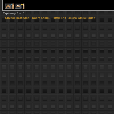
2
1
Страница
1
из
1
Список разделов
-
Doom Кланы
- Гимн Для нашего клана [iddqd]