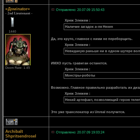
1
=Домinator=
Отправлено: 20.07.09 15:50:43
- 2nd Lieutenant -
Хрюк Злюкем :
Наличие загадок а-ля Hexen
1440
Да, это круто, главное с ними не переборщить.
Хрюк Злюкем :
Невиданую раньше ни в одном шутере во
ИМХО пусть гравиган останется.
Doom Rate: 1.45
Хрюк Злюкем :
Монстры-роботы
Возможно. Главное правильно разработать их диза
Хрюк Злюкем :
Некий артефакт, позволяющий герою теле
Это уже транслокатор из Unreal получится.
1
Archibalt
Отправлено: 20.07.09 19:03:24
Shpritsendrosel