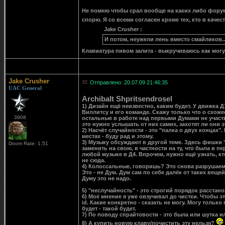
Не помню чтобы срал вообще на каких либо форумч
спорю. Я со всеми согласен кроме тех, кто в каче
Jake Crusher :
И потом, неужели лень вместо смайликов...
Клавиатура пивом залита - выкручиваюсь как мог
Jake Crusher
Отправлено: 20.07.09 21:46:35
UAC General
Archibalt Shpritsendrosel
1) Дизайн ещё неизвестно, каким будет. У движка Д
Виллитсу и его команде. Скажу только что о схожес
3908
остальные в работе над первыми Думами не участво
это нужно услышать от них самих, захотят ли они э
2) Насчёт случайности - это "палка о двух концах"
местах - буду рад и этому.
3) Музыку обсуждают в другой теме. Здесь фишки "
Doom Rate: 1.51
заменить на свою, в частности на ту, что была в п
любой музыке в Д4. Впрочем, нужно ещё узнать, кт
не сюда.
4) Колоссальные, говоришь? Это снова разрушаемос
Это - не Дум. Дум сам по себе далёк от таких вещей
Думу это не надо.
5) "неслучайность" - это строгий порядок расстан
6) Моё мнение я уже овзучивал до чистки. Чтобы
id. Какие конкретно - сказать не могу. Могу тольк
будет - такой будет.
7) По поводу спрайтовости - это была или шутка ил
8) А купить новую клаву/почистить эту нельзя?