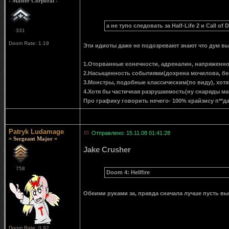
- Master Corporal -
а не тупо следовать за Half-Life 2 и Call of D
331
Doom Rate: 1.19
Эти идиоты даже не подозревают знают что дум вы
1.Оторванные конечности, адреналин, напряженно
2.Насыщенность событиями(дохрена мочилова, бег
3.Монстры, подобные классическим(по виду), хот
4.Хотя бы частичная разрушаемость(ну снаряды ма
Про графику говорить нечего- 100% крайзису п**д
Patryk Ludamage
Отправлено: 15.11.08 01:41:28
= Sergeant Major =
Jake Crusher
758
Doom 4: Hellfire
Обеими руками за, правда сначала лучше пусть в
Doom Rate: 0.92