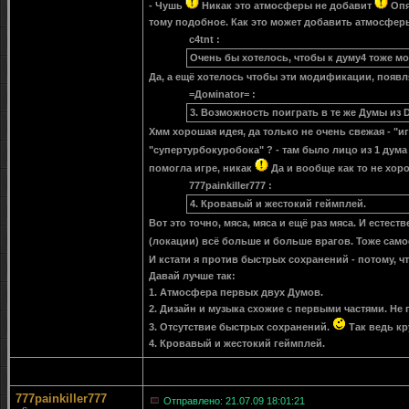
- Чушь
Никак это атмосферы не добавит
Опя
тому подобное. Как это может добавить атмосфер
c4tnt :
Очень бы хотелось, чтобы к думу4 тоже м
Да, а ещё хотелось чтобы эти модификации, появля
=Домinator= :
3. Возможность поиграть в те же Думы из D
Хмм хорошая идея, да только не очень свежая - "и
"супертурбокуробока" ? - там было лицо из 1 дума
помогла игре, никак
Да и вообще как то не хор
777painkiller777 :
4. Кровавый и жестокий геймплей.
Вот это точно, мяса, мяса и ещё раз мяса. И есте
(локации) всё больше и больше врагов. Тоже сам
И кстати я против быстрых сохранений - потому, ч
Давай лучше так:
1. Атмосфера первых двух Думов.
2. Дизайн и музыка схожие с первыми частями. Не
3. Отсутствие быстрых сохранений.
Так ведь к
4. Кровавый и жестокий геймплей.
777painkiller777
Отправлено: 21.07.09 18:01:21