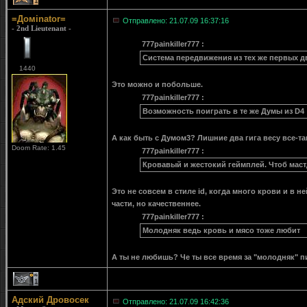
1
=Домinator=
Отправлено: 21.07.09 16:37:16
- 2nd Lieutenant -
777painkiller777 :
Система передвижения из тех же первых дв
1440
Это можно и побольше.
777painkiller777 :
Возможность поиграть в те же Думы из D4
А как быть с Думом3? Лишние два гига весу все-так
Doom Rate: 1.45
777painkiller777 :
Кровавый и жестокий геймплей. Чтоб маст
Это не совсем в стиле id, когда много крови и в н
части, но качественнее.
777painkiller777 :
Молодняк ведь кровь и мясо тоже любит
А ты не любишь? Че ты все время за "молодняк" 
1
Адский Дровосек
Отправлено: 21.07.09 16:42:36