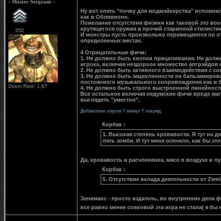
- Master Sergeant -
Ну вот опять "почву для модмэйкерства" вспомнил
как в Обливионе.
Пожелание отсутствия физики как таковой это вооб
крутящегося оружия и прочей старинной стилистик
552
И монстры пусть произвольно перемещаются по от
определенных местах.
4 Отрицательные фичи:
1. Не должно быть кнопки прицеливания. Не долж
игрока, включая нездороое множество апгрэйдов 
2. Не должно быть активного взаимодействия с с
3. Не должно быть зацикленности на бальзамиров
постоянного музыкального сопровождения как и 
Doom Rate: 1.87
4. Не должно быть строго выстроенной линейности 
Все остальное включая недумские фичи вроде маги
выглядеть "уместно".
Добавлено спустя 7 минут 7 секунд:
Корбак :
1. Высокая степень кровавости. Я тут на д
пять зомби. И тут меня осенило, как бы 
Да, кровавость и расчлененка, мясо в воздухе и л
Корбак :
5. Отсутствие вклада деятельности от Zemi
Зенимакс - просто издатель, во внутренние дела 
все равно менее совковой эта игра не стала( я бы 