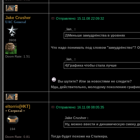
1
Jake Crusher
Отправлено: 15.11.08 22:09:32
UAC General
_Ian_ :
2)Меньше замудрёнства в уровнях
3908
Что надо понимать под словом "замудрёнство"? О
Doom Rate: 1.51
_Ian_ :
4)Графика чтобы стала лучше
Вы шутите? Или за новостями не следите?
Мда, действительно, молодому поколению графику 
2
eltorrio[HKT]
Отправлено: 16.11.08 08:05:35
= Corporal =
Jake Crusher :
Ну, можно ввести и динамическую смену д
194
Тогда будет похоже на Сталкера.
Doom Rate: 0.81