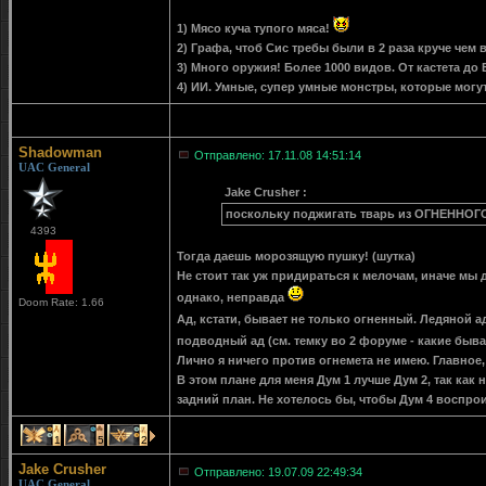
1) Мясо куча тупого мяса!
2) Графа, чтоб Сис требы были в 2 раза круче чем 
3) Много оружия! Более 1000 видов. От кастета до
4) ИИ. Умные, супер умные монстры, которые могут
Shadowman
Отправлено: 17.11.08 14:51:14
UAC General
Jake Crusher :
поскольку поджигать тварь из ОГНЕННОГО 
4393
Тогда даешь морозящую пушку! (шутка)
Не стоит так уж придираться к мелочам, иначе мы
однако, неправда
Doom Rate: 1.66
Ад, кстати, бывает не только огненный. Ледяной а
подводный ад (см. темку во 2 форуме - какие быв
Лично я ничего против огнемета не имею. Главное
В этом плане для меня Дум 1 лучше Дум 2, так как
задний план. Не хотелось бы, чтобы Дум 4 воспрои
1
5
2
Jake Crusher
Отправлено: 19.07.09 22:49:34
UAC General