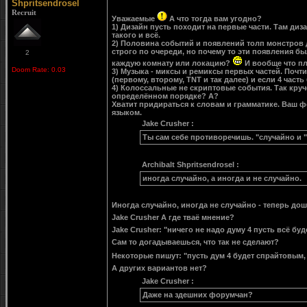
Shpritsendrosel
Recruit
Уважаемые
А что тогда вам угодно?
1) Дизайн пусть походит на первые части. Там диз
такого и всё.
2) Половина событий и появлений толп монстров 
строго по очереди, но почему то эти появления б
2
каждую комнату или локацию?
И вообще что пл
Doom Rate: 0.03
3) Музыка - миксы и ремиксы первых частей. Почт
(первому, второму, ТNТ и так далее) и если 4 час
4) Колоссальные не скриптовые события. Так круч
определённом порядке? А?
Хватит придираться к словам и грамматике. Ваш ф
языком.
Jake Crusher :
Ты сам себе противоречишь. "случайно и "
Archibalt Shpritsendrosel :
иногда случайно, а иногда и не случайно.
Иногда случайно, иногда не случайно - теперь до
Jake Crusher А где тваё мнение?
Jake Crusher: "ничего не надо думу 4 пусть всё буд
Сам то догадываешься, что так не сделают?
Некоторые пишут: "пусть дум 4 будет спрайтовым, 
А других вариантов нет?
Jake Crusher :
Даже на здешних форумчан?