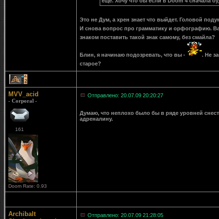
ещё. Хочу что бы если в Doom 4 сначала бу
Это не Дум, а хрен знает что выйдет. Головой под
И снова вопрос про грамматику и орфографию. Ва
знаком поставить такой знак самому, без смайла?
Блин, я начинаю подозревать, что вы -
. Не з
старое?
2
MVV_acid
Отправлено: 20.07.09 20:20:27
- Corporal -
Думаю, что неплохо было бы в ряде уровней снес
адреналину.
161
Doom Rate: 0.93
Archibalt
Отправлено: 20.07.09 21:28:05