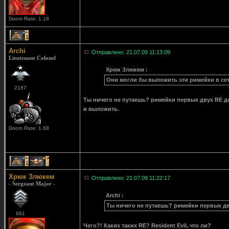
Doom Rate: 1.18
1
Archi
Отправлено: 21.07.09 11:13:09
Lieutenant Colonel
Хрюк Злюкем :
Они могли бы выложить эти римейки в сет
2187
Ты ничего не путаешь? римейки первых двух RE до
и выложить.
Doom Rate: 1.68
1
1
Хрюк Злюкем
Отправлено: 21.07.09 11:22:17
- Sergeant Major -
Archi :
Ты ничего не путаешь? римейки первых дв
661
Чего?! Каких таких RE? Resident Evil, что ли?