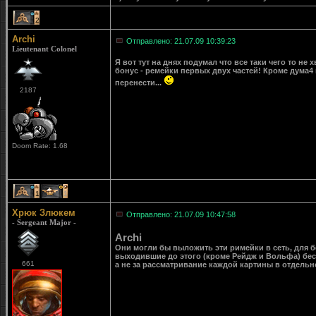
2
Archi
Отправлено: 21.07.09 10:39:23
Lieutenant Colonel
Я вот тут на днях подумал что все таки чего то не
бонус - ремейки первых двух частей! Кроме дума4
перенести...
2187
Doom Rate: 1.68
1
1
Хрюк Злюкем
Отправлено: 21.07.09 10:47:58
- Sergeant Major -
Archi
Они могли бы выложить эти римейки в сеть, для б
выходившие до этого (кроме Рейдж и Вольфа) бесп
661
а не за рассматривание каждой картины в отдельн