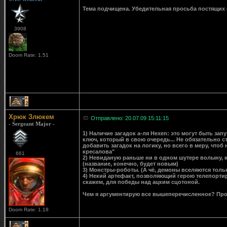
Тема подчищена. Убедительная просьба постящих 
3908
Doom Rate: 1.51
2
Хрюк Злюкем
Отправлено: 20.07.09 15:11:15
- Sergeant Major -
1) Наличие загадок а-ля Hexen: это могут быть за
ключ, который в свою очередь... Не обязательно ст
добавить загадок на логику, но всего в меру, что
кресалова"
661
2) Невиданую раньше ни в одном шутере волыну, к
(название, конечно, будет новым)
3) Монстры-роботы. (А чё, демоны вселяются толь
4) Некий артефакт, позволяющий герою телепортир
скажем, для победы над ацким сцотоной.
Чем я аргументирую все вышеперечисленное? Прост
Doom Rate: 1.18