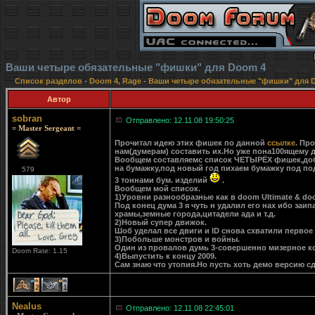
Ваши четыре обязательные "фишки" для Doom 4
Список разделов
-
Doom 4, Rage
-
Ваши четыре обязательные "фишки" для 
Автор
sobran
Отправлено: 12.11.08 19:50:25
= Master Sergeant =
Прочитал идею этих фишек по данной
ссылке
. Пр
нам(думерам) составить их.Но уже пона100ящему 
Вообщем составляемс список ЧЕТЫРЁХ фишек,доба
на бумажку,под новый год пихаем бумажку под по
579
3 тоннами бум. изделий
.
Вообщем мой список.
1)Уровни разнообразные как в doom Ultimate & do
Под конец дума 3 я чуть н удалил его нах ибо за
храмы,земные города,цитадели ада и т.д.
2)Новый супер движок.
Шоб уделал все двиги и ID снова схватили первое
3)Побольше монстров и войны.
Один из провалов думь 3-совершенно мизерное 
Doom Rate: 1.15
4)Выпустить к концу 2009.
Сам знаю что утопия.Но пусть хоть демо версию сд
2
1
Nealus
Отправлено: 12.11.08 22:45:01