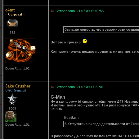
c4tnt
Отправлено: 21.07.09 16:51:55
= Corporal =
была же новость, что возможности создан
182
Вот это и грустно.
Хотя может очень нехило продлить жизнь третьег
Doom Rate: 1.92
Jake Crusher
Отправлено: 21.07.09 17:21:01
UAC General
G-Man
Ну и как форум id связан с геймплеем Д4? Извини,
И потом, зачем это нужно id? Там развернутся ТАК
3908
не 3DR.
Корбак :
5. Отсутствие вклада деятельности от Zemi
Doom Rate: 1.51
В разработке Д4 ZeniMax не влияет НИ НА ЧТО. Если