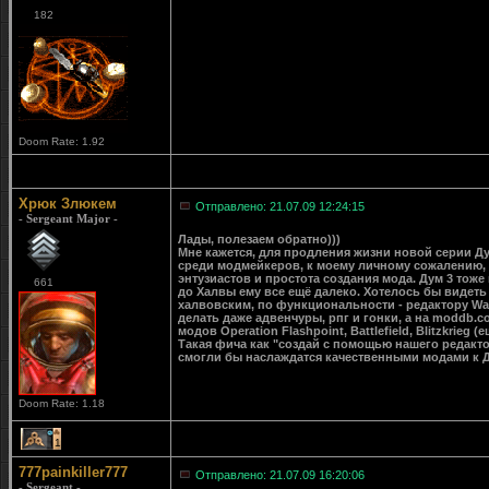
182
Doom Rate: 1.92
Хрюк Злюкем
Отправлено: 21.07.09 12:24:15
- Sergeant Major -
Лады, полезаем обратно)))
Мне кажется, для продления жизни новой серии Д
среди модмейкеров, к моему личному сожалению, о
энтузиастов и простота создания мода. Дум 3 тоже
661
до Халвы ему все ещё далеко. Хотелось бы видеть 
халвовским, по функциональности - редактору Warc
делать даже адвенчуры, рпг и гонки, а на moddb.
модов Operation Flashpoint, Battlefield, Blitzkrieg 
Такая фича как "создай с помощью нашего редакто
смогли бы наслаждатся качественными модами к Д4
Doom Rate: 1.18
1
777painkiller777
Отправлено: 21.07.09 16:20:06
- Sergeant -