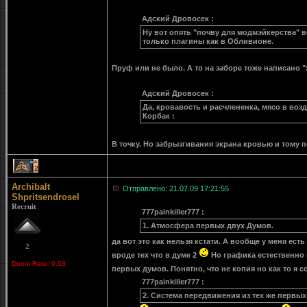
Адский Дровосек :
Ну вот опять "почву для модмэйкерства" 
только плагины как в Обливионе.
Пруф или не было. А то на заборе тоже написано "х.
Адский Дровосек :
Да, кровавость и расчлененка, мясо в воз
Корбак :
В точку. Но забрызгивания экрана кровью и тому 
2
Archibalt
Отправлено: 21.07.09 17:21:55
Shpritsendrosel
Recruit
777painkiller777 :
1. Атмосфера первых двух Думов.
да вот это как нельзя кстати. А вообще у меня ес
2
вроде тех что в думе 2
Но графика естественно 
Doom Rate: 0.03
первых думов. Понятно, что не копия но как то я
777painkiller777 :
2. Система передвижения из тех же первых