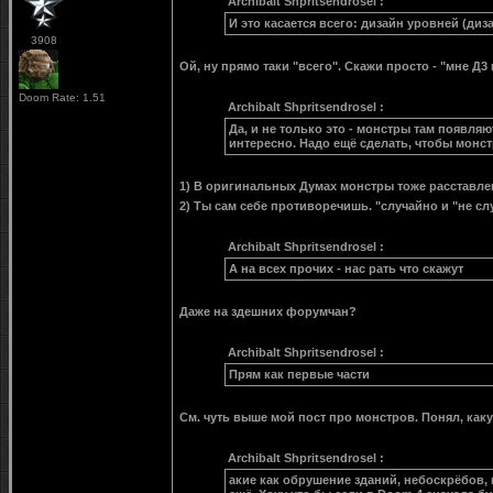
Archibalt Shpritsendrosel :
И это касается всего: дизайн уровней (диза
3908
Ой, ну прямо таки "всего". Скажи просто - "мне Д3
Doom Rate: 1.51
Archibalt Shpritsendrosel :
Да, и не только это - монстры там появляю
интересно. Надо ещё сделать, чтобы монст
1) В оригинальных Думах монстры тоже расставлен
2) Ты сам себе противоречишь. "случайно и "не сл
Archibalt Shpritsendrosel :
А на всех прочих - нас рать что скажут
Даже на здешних форумчан?
Archibalt Shpritsendrosel :
Прям как первые части
См. чуть выше мой пост про монстров. Понял, ка
Archibalt Shpritsendrosel :
акие как обрушение зданий, небоскрёбов,