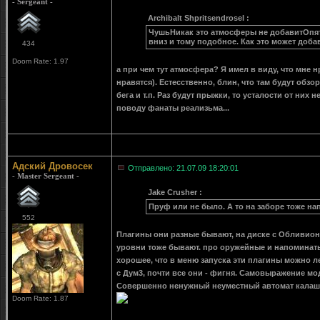
- Sergeant -
Archibalt Shpritsendrosel :
ЧушьНикак это атмосферы не добавитОпять
вниз и тому подобное. Как это может доб
434
Doom Rate: 1.97
а при чем тут атмосфера? Я имел в виду, что мне
нравятся). Естесственно, блин, что там будут об
бега и т.п. Раз будут прыжки, то усталости от них
поводу фанаты реализьма...
Адский Дровосек
Отправлено: 21.07.09 18:20:01
- Master Sergeant -
Jake Crusher :
Пруф или не было. А то на заборе тоже напи
552
Плагины они разные бывают, на диске с Обливион
уровни тоже бывают. про оружейные и напоминать
хорошее, что в меню запуска эти плагины можно л
с Дум3, почти все они - фигня. Самовыражение мо
Совершенно ненужный неуместный автомат калаш
Doom Rate: 1.87