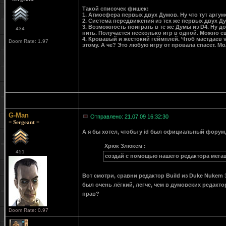
Такой списочек фишек:
1. Атмосфера первых двух Думов. Ну что тут аргум
2. Система передвижения из тех же первых двух Ду
3. Возможность поиграть в те же Думы из D4. Ну д
434
нить. Получается несколько игр в одной. Можно ещ
4. Кровавый и жестокий геймплей. Чтоб мастдаев
Doom Rate: 1.97
этому. А че? Это любую игру от провала спасет. М
G-Man
Отправлено: 21.07.09 16:32:30
= Sergeant =
А я бы хотел, чтобы у id был официальный форум
Хрюк Злюкем :
451
создай с помощью нашего редактора мега
Вот смотри, сравни редактор Build из Duke Nukem
был очень лёгкий, легче, чем в думовских редакто
прав?
Doom Rate: 0.97