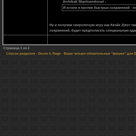
Archibalt Shpritsendrosel :
И кстати я против быстрых сохранений - п
Ну и получим сверхлегкую игру как Квэйк 2(вот та
сохранений, будет предполагать специальную ада
Страница
1
из
2
Список разделов
-
Doom 4, Rage
- Ваши четыре обязательные "фишки" для 