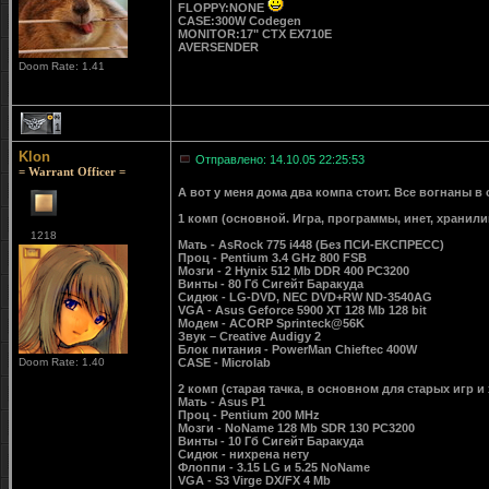
FLOPPY:NONE
CASE:300W Codegen
MONITOR:17" CTX EX710E
AVERSENDER
Doom Rate: 1.41
1
Klon
Отправлено: 14.10.05 22:25:53
= Warrant Officer =
А вот у меня дома два компа стоит. Все вогнаны в 
1 комп (основной. Игра, программы, инет, хранил
1218
Мать - AsRock 775 i448 (Без ПСИ-ЕКСПРЕСС)
Проц - Pentium 3.4 GHz 800 FSB
Мозги - 2 Hynix 512 Mb DDR 400 PC3200
Винты - 80 Гб Сигейт Баракуда
Сидюк - LG-DVD, NEC DVD+RW ND-3540AG
VGA - Asus Geforce 5900 XT 128 Mb 128 bit
Модем - ACORP Sprinteck@56K
Звук – Creative Audigy 2
Блок питания - PowerMan Chieftec 400W
Doom Rate: 1.40
CASE - Microlab
2 комп (старая тачка, в основном для старых игр 
Мать - Asus P1
Проц - Pentium 200 MHz
Мозги - NoName 128 Mb SDR 130 PC3200
Винты - 10 Гб Сигейт Баракуда
Сидюк - нихрена нету
Флоппи - 3.15 LG и 5.25 NoName
VGA - S3 Virge DX/FX 4 Mb