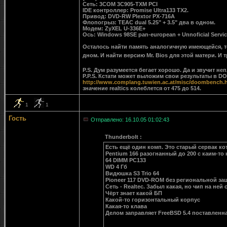
Сеть: 3COM 3C905-TXM PCI
IDE контроллер: Promise Ultra133 TX2.
Привод: DVD-RW Plextor PX-716A
Флопогрыз: TEAC dual 5.25" + 3.5" два в одном.
Модем: ZyXEL U-336E+
Ось: Windows 98SE pan-european + Unnoficial Service
Осталось найти память аналогичную имеющейся, т
дном. И найти версию Mr. Bios для этой матери. 
P.S. Дум разумеется бегает хорошо. Да и звучит не
P.P.S. Кстати может выложим свои результаты в D
http://www.complang.tuwien.ac.at/misc/doombench.
значение realtics колеблется от 475 до 514.
1
1
Гость
Отправлено: 16.10.05 01:02:43
Thunderbolt :
Есть ещё один комп. Это старый сервак к
Pentium 166 разогнанный до 200 с каим-то
64 DIMM PC133
WD 4 Гб
Видюшка S3 Trio 64
Pioneer 117 DVD-ROM без региональной за
Сеть - Realtec. Забыл какая, но чип на н
Чёрт знает какой БП
Какой-то горизонтальный корпус
Какая-то клава
Делом заправляет FreeBSD 5.4 поставленна