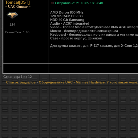
Tomcat[DST]
Отправлено: 21.10.05 18:57:40
= UAC Gunner =
AMD Duron 800 MHz
128 Mb RAM PC-133
HDD 40 Gb Samsung
Audio - AC97 integrated
124
Video - Trident Media Pro/Cyberblade 8Mb AGP integ
Mouse - беспородная оптическая крыса
Doom Rate: 1.65
Keyboard - беспородная, но с низкими и мягкими 
Case - просто корпус, хз какой.
Для думца хватает, для F-117 хватает, для X-Com 1,
Страница
1
из
12
Список разделов
-
Оборудование UAC
- Marines Hardware. У кого какое желе