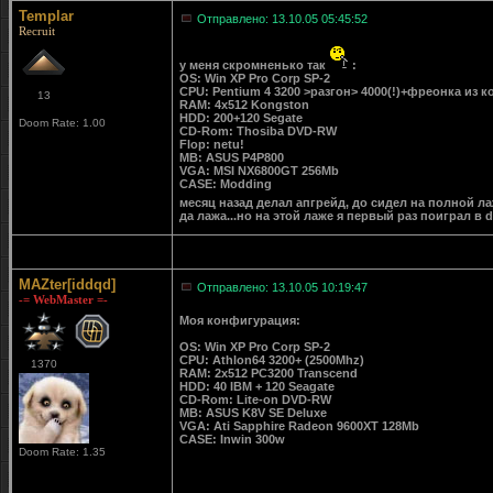
Templar
Отправлено: 13.10.05 05:45:52
Recruit
у меня скромненько так
:
OS: Win XP Pro Corp SP-2
CPU: Pentium 4 3200 >разгон> 4000(!)+фреонка из 
13
RAM: 4х512 Kongston
HDD: 200+120 Segate
Doom Rate: 1.00
CD-Rom: Thosiba DVD-RW
Flop: netu!
MB: ASUS P4P800
VGA: MSI NX6800GT 256Mb
CASE: Modding
месяц назад делал апгрейд, до сидел на полной ла
да лажа...но на этой лаже я первый раз поиграл в d
MAZter[iddqd]
Отправлено: 13.10.05 10:19:47
-= WebMaster =-
Моя конфигурация:
OS: Win XP Pro Corp SP-2
CPU: Athlon64 3200+ (2500Mhz)
1370
RAM: 2х512 PC3200 Transcend
HDD: 40 IBM + 120 Seagate
CD-Rom: Lite-on DVD-RW
MB: ASUS K8V SE Deluxe
VGA: Ati Sapphire Radeon 9600XT 128Mb
CASE: Inwin 300w
Doom Rate: 1.35