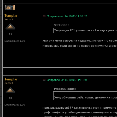
1
Templar
Отправлено: 14.10.05 11:07:52
Recruit
3EPHOEd :
Ты угадал PCI, у меня таких 2 и еще кучка 
13
хых она меня выручила недавно...потому что свою
Doom Rate: 1.00
перешьешь если экран не пашет, воткнул PCI и вс
Templar
Отправлено: 14.10.05 11:11:39
Recruit
ProTosS[iddqd] :
Хочу обновить себе. коплю денюку на проц 
13
Doom Rate: 1.00
прикалываешься??? такая штучка стоит примерно 12
граф слот(а он у тебя однозначно, потому что во в