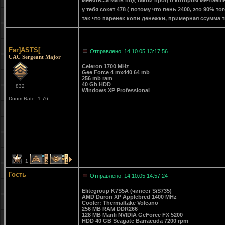
менять...а мать под такой проц о котором мечтаеш
у тебя сокет 478 ( потому что пень 2400, это 90% тог
так что паренек копи денежки, примерная ссумма тв
Far]ASTS[
Отправлено: 14.10.05 13:17:56
UAC Sergeant Major
Celeron 1700 MHz
Gee Force 4 mx440 64 mb
256 mb ram
40 Gb HDD
832
Windows XP Professional
Doom Rate: 1.76
1
2
1
Гость
Отправлено: 14.10.05 14:57:24
Elitegroup K7S5A (чипсет SiS735)
AMD Duron XP Applebred 1400 MHz
Cooler: Thermaltake Volcano
256 MB RAM DDR266
128 MB Manli NVIDIA GeForce FX 5200
HDD 40 GB Seagate Barracuda 7200 rpm