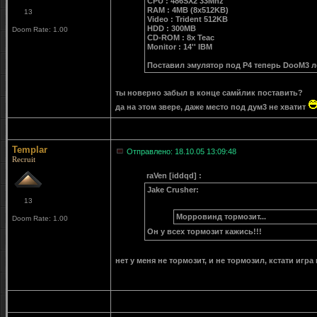
CPU : 486SX2 33Mhz
RAM : 4MB (8x512KB)
13
Video : Trident 512KB
HDD : 300MB
Doom Rate: 1.00
CD-ROM : 8x Teac
Monitor : 14'' IBM
Поставил эмулятор под P4 теперь DooM3 ле
ты новерно забыл в конце самйлик поставить?
да на этом звере, даже место под дум3 не хватит
Templar
Отправлено: 18.10.05 13:09:48
Recruit
raVen [iddqd] :
Jake Crusher:
13
Морровинд тормозит...
Doom Rate: 1.00
Он у всех тормозит кажись!!!
нет у меня не тормозит, и не тормозил, кстати игра