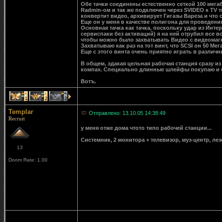
Обе тачки соединены естественно сеткой 100 мега
Radmin-ом и так же подключен через SVIDEO к TV 
конвертит видео, архивирует Гигазы Вареза и что 
Еще он у меня в качестве полигона для проведен
Основная тачка как тачка, поскольку удар из Инт
сервиспаки без активаций) я на ней отрубил все 
чтобы можно было захватывать Видео с видеома
Захватываю как раз на тот винт, что SCSI он 50 Мега
Еще с этого винта очень приятно играть в различн
В общем, эдакая цельная рабочая станция сразу из
компах. Специально длинные шлейфы покупаю и 
Вотъ.
1
2
2
Templar
Отправлено: 13.10.05 14:38:49
Recruit
у меня отже дома чтото типо рабочей станции...
Системник, 2 монитора + телевизор, муз-центр, ле
13
Doom Rate: 1.00