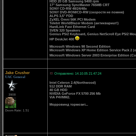
HDD 20 GB Samsung 5400 rpm
17" Samsung SyncMaster 765MB CRT
SONY CD-RW 48/24/48x
SONY DVD-ROM/CD-RW (скоростя не помню)
ALPS 3,5" FDD
ZyXEL Omni 56K PCI Modem
Telebit WorldBlazer Modem (антиквариат!)
HardLink Fast Ethernet Card
SVEN 320 Speakers
Genius PS/2 Keyboard, Genius NetScroll Eye PS/2 Mo
HP DeskJet 400
Microsoft Windows 98 Second Edition
Microsoft Windows XP Home Edition Service Pack 2 (
Microsoft Windows Server 2003 Enterprise Edition (
Jake Crusher
Отправлено: 14.10.05 21:47:24
UAC General
Intel Celeron 2.4(Northwood)
512 DDR RAM
40 GB HDD
NVIDIA GeForce FX 5700 256 Mb
3908
ViA P4VMM2.
Морровинд тормозит...
Doom Rate: 1.51