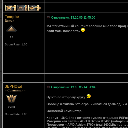
1
1
1
Templar
Отправлено: 13.10.05 11:45:00
Recruit
MAZter отличный конфиг! собенно мне твое проц нр
если мать позволет...
13
Doom Rate: 1.00
3EPHOEd
Отправлено: 13.10.05 14:01:04
= Commissar =
Ну что по второму кругу.
Вообще я считаю, что ограничиваться дома одним 
2733
Основной компьютер.
Doom Rate: 1.88
Корпус – JNC блок питания куплин отдельно FSP
Материнская плата – ABIT KD7 Via KT400 (набортны
Процессор – AMD Athlon 1700+ (real 1400Mhz) up to 