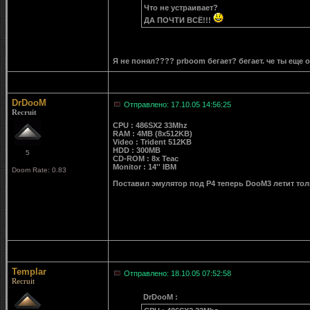
Что не устраивает?
ДА ПОЧТИ ВСЁ!!!
Я не понял???? prboom бегает? бегает. че ты еще 
DrDooM
Отправлено: 17.10.05 14:56:25
Recruit
CPU : 486SX2 33Mhz
RAM : 4MB (8x512KB)
Video : Trident 512KB
HDD : 300MB
5
CD-ROM : 8x Teac
Monitor : 14'' IBM
Doom Rate: 0.83
Поставил эмулятор под P4 теперь DooM3 летит тол
Templar
Отправлено: 18.10.05 07:52:58
Recruit
DrDooM :