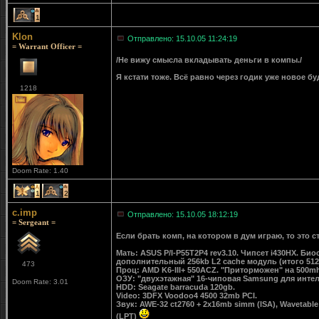
1
Klon
Отправлено: 15.10.05 11:24:19
= Warrant Officer =
/Не вижу смысла вкладывать деньги в компы./
Я кстати тоже. Всё равно через годик уже новое бу
1218
Doom Rate: 1.40
1
2
c.imp
Отправлено: 15.10.05 18:12:19
= Sergeant =
Если брать комп, на котором в дум играю, то это 
Мать: ASUS P/I-P55T2P4 rev3.10. Чипсет i430HX. Б
дополнительный 256kb L2 cache модуль (итого 51
473
Проц: AMD K6-III+ 550ACZ. "Приторможен" на 500mh
ОЗУ: "двухэтажная" 16-чиповая Samsung для интел
Doom Rate: 3.01
HDD: Seagate barracuda 120gb.
Video: 3DFX Voodoo4 4500 32mb PCI.
Звук: AWE-32 ct2760 + 2x16mb simm (ISA), Wavetable
(LPT)