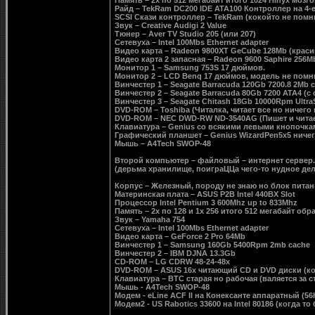
Память – 2х по 512 мегабайт итого 1024 Hinyx мозго
Райд – TekRam DC200 IDE ATA100 Контроллер на 4-е
SCSI Скази контроллер – TekRam (кокойто не помню
Звук – Creative Audigi 2 Value
Тюнер – Aver TV Studio 205 (или 207)
Сетевуха – Intel 100Mbs Ethernet adapter
Видео карта – Radeon 9800XT GeCube 128Mb (крас
Видео карта 2 запасная – Radeon 9600 Saphire 256M
Монитор 1 – Samsung 753S 17 дюймов.
Монитор 2 – LCD Benq 17 дюймов, модель не помню
Винчестер 1 – Seagate Barracuda 120Gb 7200.8 2Mb 
Винчестер 2 – Seagate Barracuda 80Gb 7200 ATA4 (
Винчестер 3 – Seagate Chitash 18Gb 10000Rpm Ultr
DVD-ROM – Toshiba (Читалка, читает все но ничего 
DVD-ROM – NEC DWD-RW ND-3540AG (Пишет и читае
Клавиатура – Genius со всякими левыми кнопочками
Графический планшет – Genius WizardPen5х5 ничего
Мышь – A4Tech SWOP-48
Второй компьютер – файловый – интернет сервер.
(дерьма хранилище, поиграЦЦа чего-то нудное дел
Корпус – Железный, породу не знаю но блок питан
Материнская плата – ASUS P2B Intel 440BX Slot
Процессор Intel Pentium 3 600Mhz up to 833Mhz
Память – 2х по 128 и 1х 256 итого 512 мегабайт об
Звук – Yamaha 754
Сетевуха – Intel 100Mbs Ethernet adapter
Видео карта – GeForce 2 Pro 64Mb
Винчестер 1 – Samsung 160Gb 5400Rpm 2mb cache
Винчестер 2 – IBM DJNA 13.3Gb
CD-ROM – LG CDRW 48-24-48x
DVD-ROM – ASUS 16x читающий CD и DVD диски (ко
Клавиатура – BTC старая но рабочая (валяется за 
Мышь - A4Tech SWOP-48
Модем - eLine ACF II на Конексанте аппаратный (56
Модем2 - US Rabotics 33600 на Intel 80186 (когда то