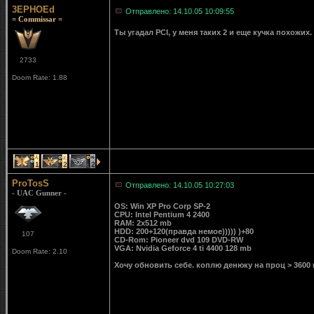
3EPHOEd
Отправлено: 14.10.05 10:09:55
= Commissar =
Ты угадал PCI, у меня таких 2 и еще кучка похожих.
2733
Doom Rate: 1.88
1
2
2
ProTosS
Отправлено: 14.10.05 10:27:03
- UAC Gunner -
OS: Win XP Pro Corp SP-2
CPU: Intel Pentium 4 2400
RAM: 2х512 mb
HDD: 200+120(правда немое))))) )+80
107
CD-Rom: Pioneer dvd 109 DVD-RW
VGA: Nvidia Geforce 4 ti 4400 128 mb
Doom Rate: 2.10
Хочу обновить себе. коплю денюку на проц > 3600 и