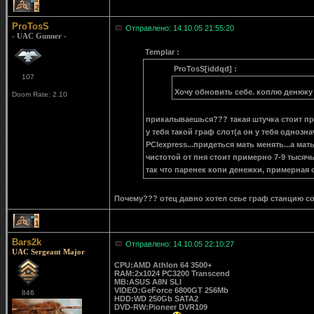
2
ProTosS
Отправлено: 14.10.05 21:55:20
- UAC Gunner -
Templar :
ProTosS[iddqd] :
107
Хочу обновить себе. коплю денюку н
Doom Rate: 2.10
прикалываешься??? такая штучка стоит при
у тебя такой граф слот(а он у тебя однозна
PCIexpress...придеться мать менять...а ма
чистотой от пня стоит примерно 7-9 тысячь,
так что паренек копи денежки, примерная с
Почему??? отец давно хотел сеье граф станцию соб
1
Bars2k
Отправлено: 14.10.05 22:10:27
UAC Sergeant Major
CPU:AMD Athlon 64 3500+
RAM:2x1024 PC3200 Transcend
MB:ASUS A8N SLI
VIDEO:GeForce 6800GT 256Mb
846
HDD:WD 250Gb SATA2
DVD-RW:Pioneer DVR109