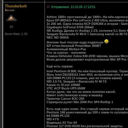
Thunderbolt
Отправлено: 13.10.05 17:13:51
Recruit
Athlon 1800+ прогнанный до 1900+. На нём карлосо
Epox EP-8RDA3+ Pro (nForce 2 400 Ultra, включена в
2x 256 мб. Одна планка NCP DDR266 и вторая - Sa
20
Gigabayte GeForce 5700 256мб
SB Audigy. Дрова от Audigy 2 ZS, колонки 5.1 Sven 
Doom Rate: 1.33
Seagate Barracuda IV 40гб + Samsung какой-то 80 
NEC ND-3500A
Флопик был послан куда подальше
БП отчественный PowerMan 300ВТ
Алюминевый Мобил-Рэк
Что за корпус - непомню
Клавка Defender Zebra KM-2030 чёрная, мышка Micros
Всем делом заправляет корпоративная Win XP Pro 
Ещё есть сервак:
Intel Pentium III 800. На нём боксовый куллер. Те
Мать Intel D815EEA2 (чип i815, встроенная сеть и в
320 DIMM PC133 (3 планки, уже не помню какие)
WD 2,5 Гб, Seagate + Barracuda IV 40 Гб
Какая-то 3Com 100Мб
УПС ACP Buck-UPS 650M
Копус дали, так что не имею понятия какой.
Имеет собственную клаву и мышку.
Принтер Canon BJC-250
Сервером рулит Win 2000 Pro SP4 RollUp 1
Есть ещё один комп. Это старый сервак который 
Pentium 166 разогнанный до 200 с каим-то куллер
64 DIMM PC133
WD 4 Гб
Видюшка S3 Trio 64
Pioneer 117 DVD-ROM без региональной защиты.