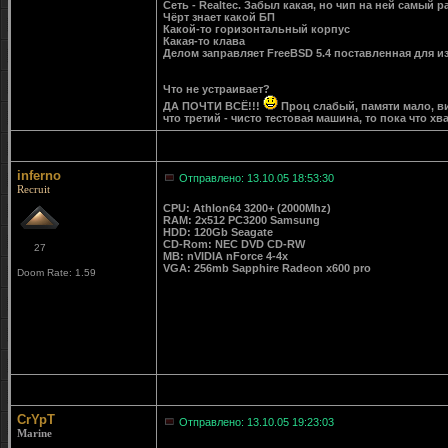
Сеть - Realtec. Забыл какая, но чип на ней самый
Чёрт знает какой БП
Какой-то горизонтальный корпус
Какая-то клава
Делом заправляет FreeBSD 5.4 поставленная для и
Что не устраивает?
ДА ПОЧТИ ВСЁ!!!
Проц слабый, памяти мало, ви
что третий - чисто тестовая машина, то пока что х
inferno
Отправлено: 13.10.05 18:53:30
Recruit
CPU: Athlon64 3200+ (2000Mhz)
RAM: 2х512 PC3200 Samsung
HDD: 120Gb Seagate
CD-Rom: NEC DVD CD-RW
27
MB: nVIDIA nForce 4-4x
VGA: 256mb Sapphire Radeon x600 pro
Doom Rate: 1.59
CrYpT
Отправлено: 13.10.05 19:23:03
Marine