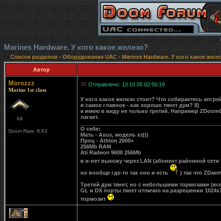
Marines Hardware. У кого какое железо?
Список разделов
-
Оборудование UAC
-
Marines Hardware. У кого какое желе
Автор
Morozzz
Отправлено: 13.10.05 02:56:19
Marine 1st class
У кого какое железо стоит? Что собираетесь апгр
и самое главное - как хорошо тянет дум? 8)
я имею в виду не только третий. Например ZDoomG
лагает.
69
_______________________________________________
О себе:
Doom Rate: 8.63
Мать - Asus, модель хз)))
Проц - Athlon 2000+
256Mb RAM
Ati Radeon 9600 256Mb
в и-нет выхожу через LAN (абонент районной сети
но вообще где-то так оно и есть
) так что ZDae
Третий дум тянет, но с небольшими тормозами (вс
GL и DX порты тянет отлично на разрешении 1024
тормозит
1