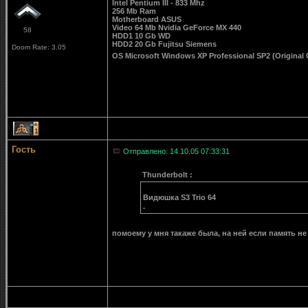
Intel Pentium III - 833 Mhz
256 Mb Ram
Motherboard ASUS
Video 64 Mb Nvidia GeForce MX 440
58
HDD1 10 Gb WD
HDD2 20 Gb Fujitsu Siemens
Doom Rate: 3.05
OS Microsoft Windows XP Professional SP2 (Original
1
Гость
Отправлено: 14.10.05 07:33:31
Thunderbolt :
Видюшка S3 Trio 64
.
помоему у мня такаже была, на ней если память не