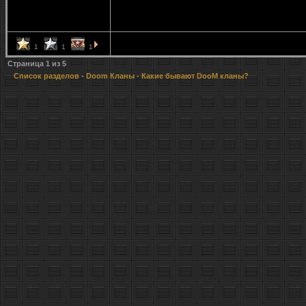
1
1
1
Страница
1
из
5
Список разделов
-
Doom Кланы
- Какие бывают DooM кланы?