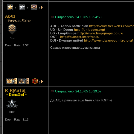
1
1
1
Ak-01
Отправлено: 24.10.05 10:54:53
= Sergeant Major =
ABC - Action battle clan
http://www.freewebs.com/a
UD - UniDoom
http://unidoom.org/
LG - LimpGimps
http://www.limpgimps.co.uk/
OST -
http://clanost.interfree.it/
713
DUI - Dwango united
http://www.dwangounited.org/
Doom Rate: 2.57
Самые известные дуум кланы
1
2
1
R_R]ASTS[
Отправлено: 24.10.05 15:29:57
-= DoomGod =-
Да АК, а раньше ещё был клан KGF =(
1306
Doom Rate: 3.13