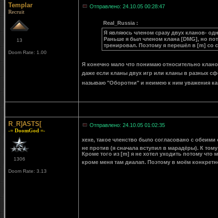
Templar
Отправлено: 24.10.05 00:28:47
Recruit
Real_Russia :
Я являюсь членом сразу двух кланов- одн
Раньше я был членом клана [DMG], но пот
13
тренировал. Поэтому я перешёл в [m] со с
Doom Rate: 1.00
Я конечно мало что понимаю относительно кланов,
даже если кланы двух игр или кланы в разных сфе
называю "Оборотни" и неимею к ним уважения к
R_R]ASTS[
Отправлено: 24.10.05 01:02:35
-= DoomGod =-
хехе, такое членство было согласовано с обеими 
не против (я сначала вступил в марадёры). К то
Кроме того из [m] я не хотел уходить потому что 
1306
кроме меня там диалап. Поэтому в моём конкрет
Doom Rate: 3.13