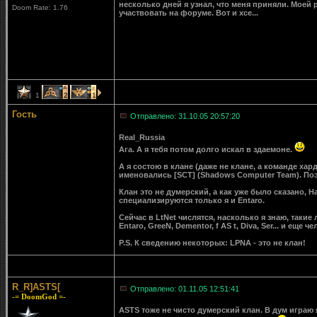
несколько дней я узнал, что меня приняли. Моей 
Doom Rate: 1.76
участвовать на форуме. Вот и хсе...
1
2
1
Гость
Отправлено: 31.10.05 20:57:20
Real_Russia
Ага. А я тебя потом долго искал в здаемоне.
А я состою в клане (даже не клане, а команде хар
именовались [SCT] (Shadows Computer Team). Поэт
Клан это не думерский, а как уже было сказано, Ha
специализируются только я и Entaro.
Сейчас в LtNet числятся, насколько я знаю, такие 
Entaro
,
GreeN
,
Dementor
,
f AS t
,
Diva
,
Ser
... и еще ч
P.S. К сведению некоторых: LPNA - это не клан!
R_R]ASTS[
Отправлено: 01.11.05 12:51:41
-= DoomGod =-
ASTS тоже не чисто думерский клан. В дум играю я