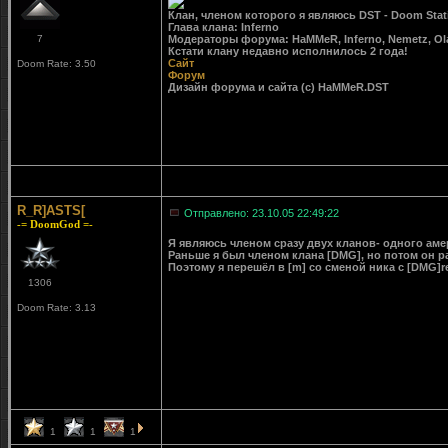
Клан, членом которого я являюсь DST - Doom Stat
Глава клана: Inferno
7
Модераторы форума: HaMMeR, Inferno, Nemetz, Ol
Кстати клану недавно исполнилось 2 года!
Сайт
Doom Rate: 3.50
Форум
Дизайн форума и сайта (c) HaMMeR.DST
R_R]ASTS[
Отправлено: 23.10.05 22:49:22
-= DoomGod =-
Я являюсь членом сразу двух кланов- одного амер
Раньше я был членом клана [DMG], но потом он ра
Поэтому я перешёл в [m] со сменой ника с [DMG]rea
1306
Doom Rate: 3.13
1
1
1