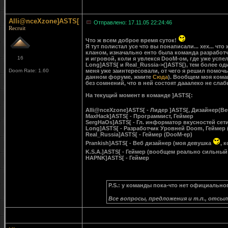
Alli@nceXzone]ASTS[
Отправлено: 17.11.05 22:24:46
Recruit
Что ж всем доброе время суток!
Я тут полистал усе что вы понаписали... хех... чт
кланом, изначально енто была команда разработ
16
и игровой, коли я увлекся DooM-ом, где уже ус
Long]ASTS[ и Real_Russia->(]ASTS[), тем более 
Doom Rate: 1.60
меня уже заинтересовали, от чего я решил помочь 
данном форуме, жмите
Сюда
). Вообщем моя коман
без сомнений, что в ней состоят дааалеко не сла
На текущий момент в команде ]ASTS[:
Alli@nceXzone]ASTS[
- Лидер ]ASTS[, Дизайнер(Ве
MaxHack]ASTS[
- Программист, Геймер
SergHaOs]ASTS[
- Гл. информатор вкусностей сети,
Long]ASTS[
- Разработчик Уровней Doom, Геймер 
Real_Russia]ASTS[
- Геймер (DooM-ер)
Prankish]ASTS[
- Веб дизайнер (моя девушка
, 
K.S.A.]ASTS[
- Геймер (вообщем реально сильный 
HAPNK]ASTS[
- Геймер
P.S.: у команды пока-что нет официальног
Все вопросы, предложения и т.п., отсы