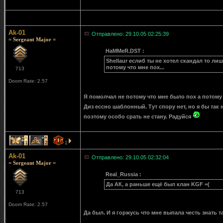
Ak-01
Отправлено: 29.10.05 02:25:39
= Sergeant Major =
HaMMeR.DST :
Shellaur еслиб ты не хотел скандал то ли
потому что мне пох...
713
Doom Rate: 2.57
Я помолчал не потому что мне было пох а потому
Диз ессно шаблонный. Тут спору нет, но я бы так 
поэтому особо срать не стану. Радуйся
1
2
1
Ak-01
Отправлено: 29.10.05 02:32:04
= Sergeant Major =
Real_Russia :
Да АК, а раньше ещё был клан KGF =(
713
Doom Rate: 2.57
Да был. И я горжусь что мне выпала честь знать т