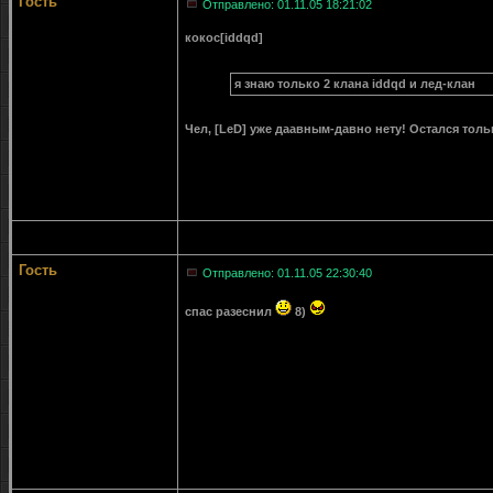
Гость
Отправлено: 01.11.05 18:21:02
кокос[iddqd]
я знаю только 2 клана iddqd и лед-клан
Чел, [LeD] уже даавным-давно нету! Остался тол
Гость
Отправлено: 01.11.05 22:30:40
спас разеснил
8)