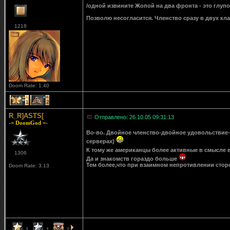
/одной извините Жопой на два фронта - это глуп
Позволю несогласится. Членство сразу в двух кла
1218
Doom Rate: 1.40
1
2
R_R]ASTS[
Отправлено: 26.10.05 09:31:13
-= DoomGod =-
Во-во. Двойное членство-двойное удовольствие-
серверах)
К тому же американцы более активные в смысле в
1306
Да и знакомств гораздо больше
Тем более,что при взаимном непротивлении сторон
Doom Rate: 3.13
1
1
1