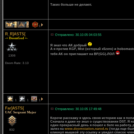
Таких больше не делают.
1
2
1
R_R]ASTS[
Отправлено: 30.10.05 04:03:55
-= DoomGod =-
Я знал что АК добрый
А я против KGF, Mist (который x5zero) и hobomast
тебя АК он приглашает на BF(GG).ЛОЛ
1306
Doom Rate: 3.13
1
1
1
Far]ASTS[
Отправлено: 30.10.05 17:49:48
UAC Sergeant Major
Короче расскажу я здесь свою историю как я попа
Сначала я даже не знал о существовании DST. Я на
один прекрасный день я пошел к бате на работу, д
залез на
www.doomstation.narod.ru
(тогда еще был
832
кликнул мышкой эту ссылку и увидел список члено