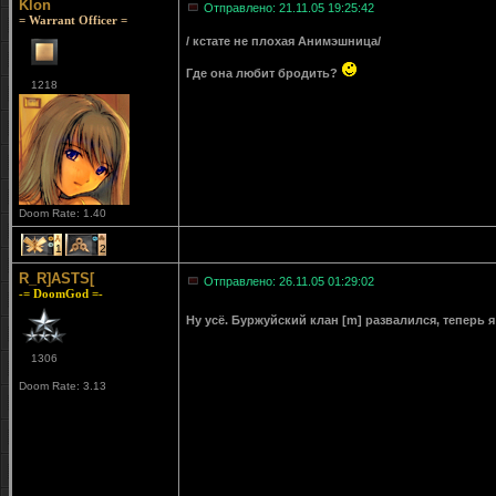
Klon
Отправлено: 21.11.05 19:25:42
= Warrant Officer =
/ кстате не плохая Анимэшница/
Где она любит бродить?
1218
Doom Rate: 1.40
1
2
R_R]ASTS[
Отправлено: 26.11.05 01:29:02
-= DoomGod =-
Ну усё. Буржуйский клан [m] развалился, теперь я
1306
Doom Rate: 3.13