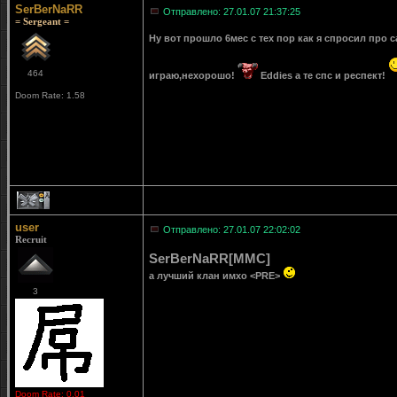
SerBerNaRR
Отправлено: 27.01.07 21:37:25
= Sergeant =
Ну вот прошло 6мес с тех пор как я спросил про
464
играю,нехорошо!
Eddies a те спс и респект!
Doom Rate: 1.58
1
user
Отправлено: 27.01.07 22:02:02
Recruit
SerBerNaRR[MMC]
а лучший клан имхо <PRE>
3
Doom Rate: 0.01