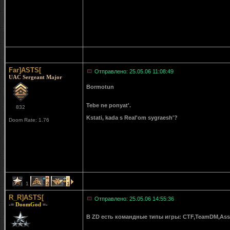
Far]ASTS[
Отправлено: 25.05.06 11:08:49
UAC Sergeant Major
Bormotun
Tebe ne ponyat'.
832
Kstati, kada s Real'om sygraesh'?
Doom Rate: 1.76
1
2
1
R_R]ASTS[
Отправлено: 25.05.06 14:55:36
-= DoomGod =-
В ZD есть командные типы игры: СTF,TeamDM,Assa