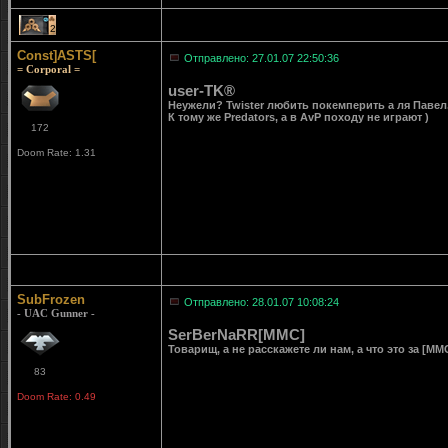
2
Const]ASTS[
Отправлено: 27.01.07 22:50:36
= Corporal =
user-TK®
Неужели? Twister любить покемперить а ля Павел.
К тому же Predators, а в AvP походу не играют )
172
Doom Rate: 1.31
SubFrozen
Отправлено: 28.01.07 10:08:24
- UAC Gunner -
SerBerNaRR[MMC]
Товарищ, а не расскажете ли нам, а что это за [MM
83
Doom Rate: 0.49