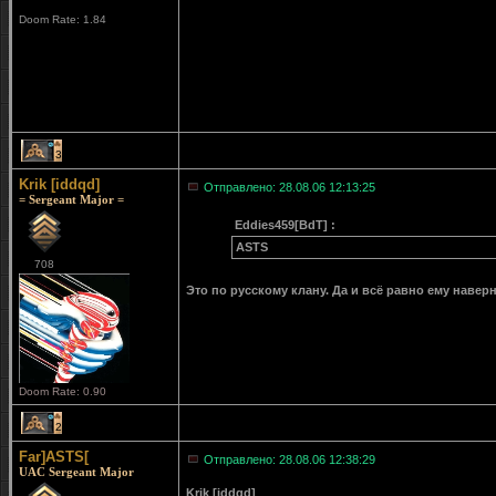
Doom Rate: 1.84
3
Krik [iddqd]
Отправлено: 28.08.06 12:13:25
= Sergeant Major =
Eddies459[BdT] :
ASTS
708
Это по русскому клану. Да и всё равно ему наверн
Doom Rate: 0.90
2
Far]ASTS[
Отправлено: 28.08.06 12:38:29
UAC Sergeant Major
Krik [iddqd]