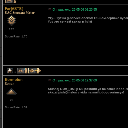
2
Far]ASTS[
Отправлено: 26.05.06 02:23:55
UAC Sergeant Major
Угу... Тут на g-service'овском CS-ном серваке чува
#cs это cs-ный канал в irc)))
832
Doom Rate: 1.76
1
2
1
Bormotun
Отправлено: 26.05.06 12:37:09
Recruit
Slushaj Olax_[DST]! Nu poshutil ya na schet iddqd, 
skazal pishi(imelos v vidu na mail), dogovorimsya!
25
Doom Rate: 1.32