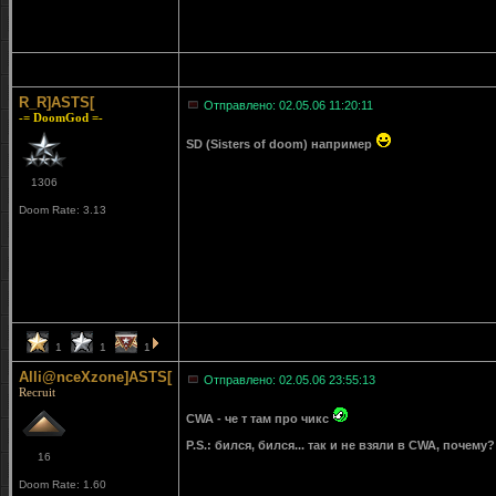
R_R]ASTS[
Отправлено: 02.05.06 11:20:11
-= DoomGod =-
SD (Sisters of doom) например
1306
Doom Rate: 3.13
1
1
1
Alli@nceXzone]ASTS[
Отправлено: 02.05.06 23:55:13
Recruit
CWA - че т там про чикс
P.S.: бился, бился... так и не взяли в CWA, почему?!
16
Doom Rate: 1.60