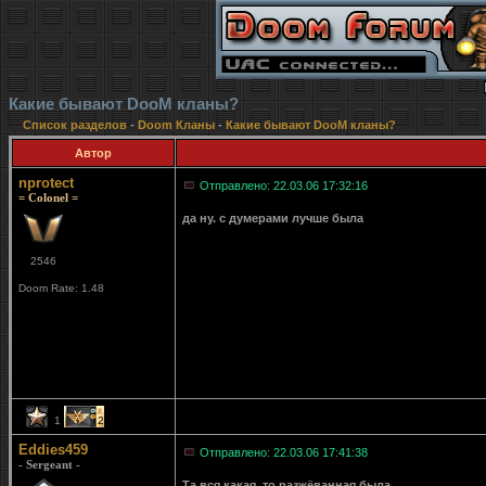
Какие бывают DooM кланы?
Список разделов
-
Doom Кланы
-
Какие бывают DooM кланы?
Автор
nprotect
Отправлено: 22.03.06 17:32:16
= Colonel =
да ну. с думерами лучше была
2546
Doom Rate: 1.48
1
2
Eddies459
Отправлено: 22.03.06 17:41:38
- Sergeant -
Та вся какая, то разжёванная была