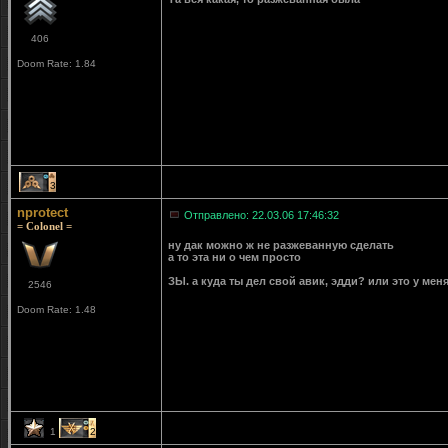
406
Doom Rate: 1.84
3
nprotect
Отправлено: 22.03.06 17:46:32
= Colonel =
ну дак можно ж не разжеванную сделать
а то эта ни о чем просто
ЗЫ. а куда ты дел свой авик, эдди? или это у мен
2546
Doom Rate: 1.48
1
2