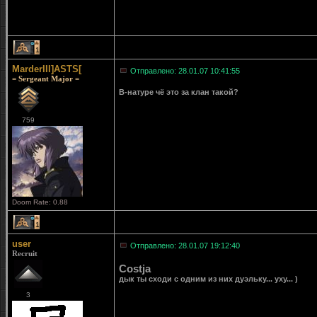
1
MarderIII]ASTS[
Отправлено: 28.01.07 10:41:55
= Sergeant Major =
В-натуре чё это за клан такой?
759
Doom Rate: 0.88
1
user
Отправлено: 28.01.07 19:12:40
Recruit
Costja
дык ты сходи с одним из них дуэльку... уху... )
3