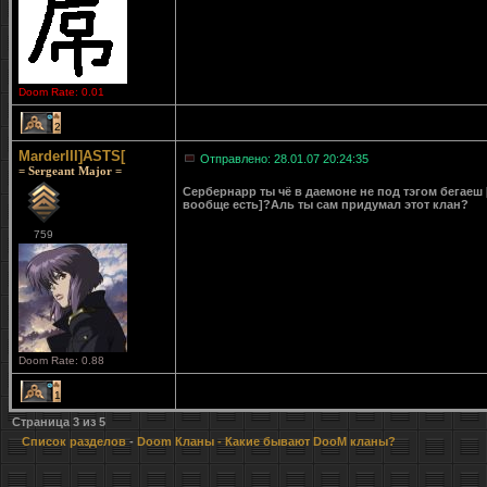
Doom Rate: 0.01
2
MarderIII]ASTS[
Отправлено: 28.01.07 20:24:35
= Sergeant Major =
Сербернарр ты чё в даемоне не под тэгом бегаеш [
вообще есть]?Аль ты сам придумал этот клан?
759
Doom Rate: 0.88
1
Страница
3
из
5
Список разделов
-
Doom Кланы
- Какие бывают DooM кланы?