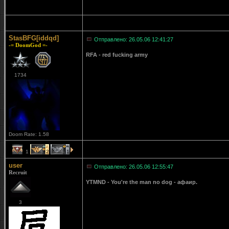
StasBFG[iddqd]
Отправлено: 26.05.06 12:41:27
-= DoomGod =-
RFA - red fucking army
1734
Doom Rate: 1.58
1
2
1
user
Отправлено: 26.05.06 12:55:47
Recruit
YTMND - You're the man no dog - афаир.
3