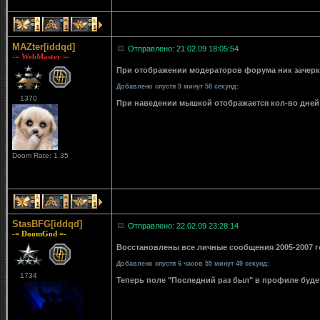
1
1
1
MAZter[iddqd]
Отправлено: 21.02.09 18:05:54
-= WebMaster =-
При отображении модераторов форума ник зачерки
Добавлено спустя 9 минут 58 секунд:
1370
При наведении мышкой отображается кол-во дней 
Doom Rate: 1.35
1
1
1
StasBFG[iddqd]
Отправлено: 22.02.09 23:28:14
-= DoomGod =-
Восстановлены все личные сообщения 2005-2007 го
Добавлено спустя 6 часов 55 минут 49 секунд:
1734
Теперь поле "Последний раз был" в профиле буде