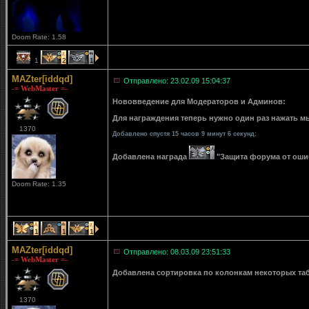
Doom Rate: 1.58
1
2
1
MAZter[iddqd]
Отправлено: 23.02.09 15:04:37
-= WebMaster =-
Нововведение для Модераторов и Админов:
Для награждения теперь нужно один раз нажать мы
1370
Добавлено спустя 15 часов 9 минут 6 секунд:
Добавлена награда
"Защита форума от ошибо
Doom Rate: 1.35
1
1
1
MAZter[iddqd]
Отправлено: 08.03.09 23:51:33
-= WebMaster =-
Добавлена сортировка по колонкам некоторых табли
1370