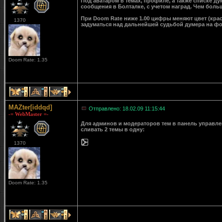
Под аватаром в темах, профиле, а также списке д
сообщения в Болталке, с учетом наград. Чем больш
При Doom Rate ниже 1.00 цифры меняют цвет (крас
1370
задуматься над дальнейшей судьбой думера на ф
Doom Rate: 1.35
1
1
1
MAZter[iddqd]
Отправлено: 18.02.09 11:15:44
-= WebMaster =-
Для админов и модераторов тем в панель управле
сливать 2 темы в одну:
1370
Doom Rate: 1.35
1
1
1