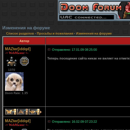
Изменения на форуме
Список разделов
-
Просьбы и пожелания
-
Изменения на форуме
Автор
MAZter[iddqd]
Отправлено: 17.01.09 08:25:00
-= WebMaster =-
Теперь посещение сайта никак не виляет на отмет
1370
Doom Rate: 1.35
1
1
1
MAZter[iddqd]
Отправлено: 16.02.09 07:23:22
-= WebMaster =-