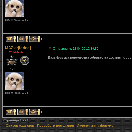
Doom Rate: 1.35
1
1
1
MAZter[iddqd]
Отправлено: 15.04.09 12:39:50
-= WebMaster =-
База форума перенесена обратно на хостинг iddqd
1370
Doom Rate: 1.35
1
1
1
Страница
1
из
1
Список разделов
-
Просьбы и пожелания
- Изменения на форуме