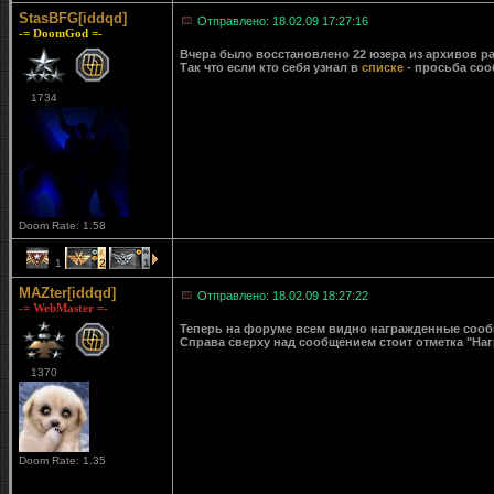
StasBFG[iddqd]
Отправлено: 18.02.09 17:27:16
-= DoomGod =-
Вчера было восстановлено 22 юзера из архивов ра
Так что если кто себя узнал в
списке
- просьба соо
1734
Doom Rate: 1.58
1
2
1
MAZter[iddqd]
Отправлено: 18.02.09 18:27:22
-= WebMaster =-
Теперь на форуме всем видно награжденные сообще
Справа сверху над сообщением стоит отметка "Наг
1370
Doom Rate: 1.35