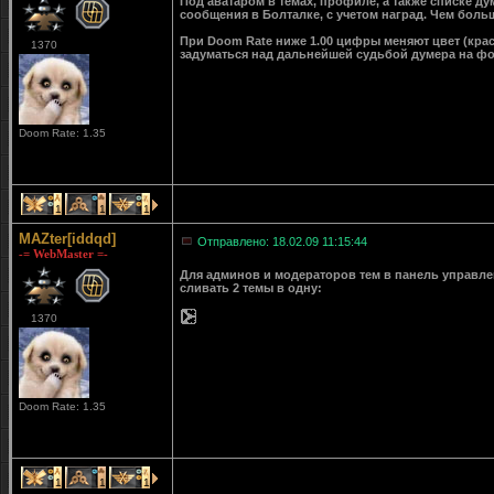
Под аватаром в темах, профиле, а также списке д
сообщения в Болталке, с учетом наград. Чем больш
При Doom Rate ниже 1.00 цифры меняют цвет (крас
1370
задуматься над дальнейшей судьбой думера на ф
Doom Rate: 1.35
1
1
1
MAZter[iddqd]
Отправлено: 18.02.09 11:15:44
-= WebMaster =-
Для админов и модераторов тем в панель управле
сливать 2 темы в одну:
1370
Doom Rate: 1.35
1
1
1