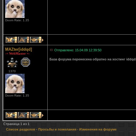
Doom Rate: 1.35
1
1
1
MAZter[iddqd]
Отправлено: 15.04.09 12:39:50
-= WebMaster =-
База форума перенесена обратно на хостинг iddqd
1370
Doom Rate: 1.35
1
1
1
Страница
1
из
1
Список разделов
-
Просьбы и пожелания
- Изменения на форуме