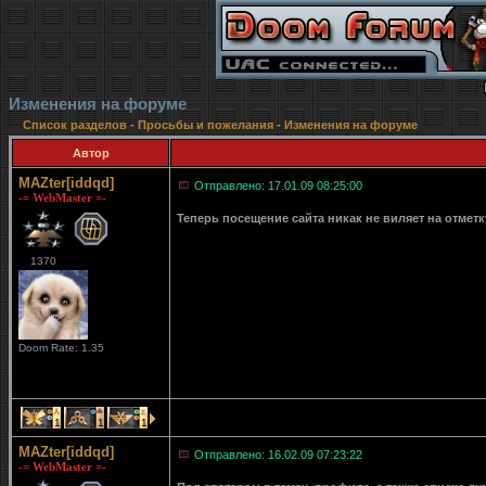
Изменения на форуме
Список разделов
-
Просьбы и пожелания
-
Изменения на форуме
Автор
MAZter[iddqd]
Отправлено: 17.01.09 08:25:00
-= WebMaster =-
Теперь посещение сайта никак не виляет на отмет
1370
Doom Rate: 1.35
1
1
1
MAZter[iddqd]
Отправлено: 16.02.09 07:23:22
-= WebMaster =-