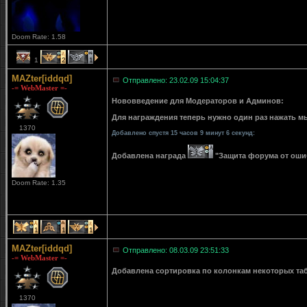
Doom Rate: 1.58
1
2
1
MAZter[iddqd]
Отправлено: 23.02.09 15:04:37
-= WebMaster =-
Нововведение для Модераторов и Админов:
Для награждения теперь нужно один раз нажать мы
1370
Добавлено спустя 15 часов 9 минут 6 секунд:
Добавлена награда
"Защита форума от ошибо
Doom Rate: 1.35
1
1
1
MAZter[iddqd]
Отправлено: 08.03.09 23:51:33
-= WebMaster =-
Добавлена сортировка по колонкам некоторых табли
1370