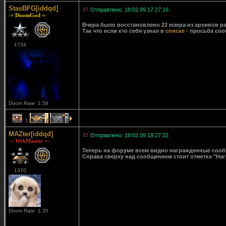
StasBFG[iddqd]
Отправлено: 18.02.09 17:27:16
-= DoomGod =-
Вчера было восстановлено 22 юзера из архивов ра
Так что если кто себя узнал в
списке
- просьба соо
1734
Doom Rate: 1.58
1
2
1
MAZter[iddqd]
Отправлено: 18.02.09 18:27:22
-= WebMaster =-
Теперь на форуме всем видно награжденные сообще
Справа сверху над сообщением стоит отметка "Наг
1370
Doom Rate: 1.35