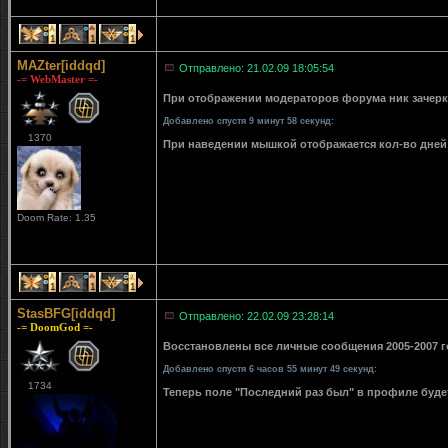
1
1
1
MAZter[iddqd]
Отправлено: 21.02.09 18:05:54
-= WebMaster =-
При отображении модераторов форума ник зачерки
Добавлено спустя 9 минут 58 секунд:
1370
При наведении мышкой отображается кол-во дней 
Doom Rate: 1.35
1
1
1
StasBFG[iddqd]
Отправлено: 22.02.09 23:28:14
-= DoomGod =-
Восстановлены все личные сообщения 2005-2007 го
Добавлено спустя 6 часов 55 минут 49 секунд:
1734
Теперь поле "Последний раз был" в профиле буде