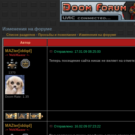
Изменения на форуме
Список разделов
-
Просьбы и пожелания
-
Изменения на форуме
Автор
MAZter[iddqd]
Отправлено: 17.01.09 08:25:00
-= WebMaster =-
Теперь посещение сайта никак не виляет на отмет
1370
Doom Rate: 1.35
1
1
1
MAZter[iddqd]
Отправлено: 16.02.09 07:23:22
-= WebMaster =-