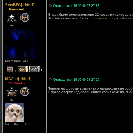
StasBFG[iddqd]
Отправлено: 18.02.09 17:27:16
-= DoomGod =-
Вчера было восстановлено 22 юзера из архивов ра
Так что если кто себя узнал в
списке
- просьба соо
1734
Doom Rate: 1.58
1
2
1
MAZter[iddqd]
Отправлено: 18.02.09 18:27:22
-= WebMaster =-
Теперь на форуме всем видно награжденные сообще
Справа сверху над сообщением стоит отметка "Наг
1370
Doom Rate: 1.35