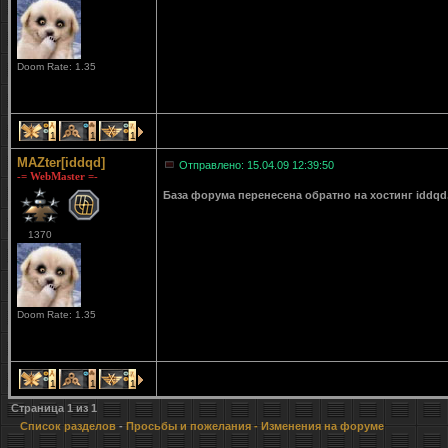
Doom Rate: 1.35
1
1
1
MAZter[iddqd]
Отправлено: 15.04.09 12:39:50
-= WebMaster =-
База форума перенесена обратно на хостинг iddqd
1370
Doom Rate: 1.35
1
1
1
Страница
1
из
1
Список разделов
-
Просьбы и пожелания
- Изменения на форуме