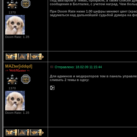
Под аватаром в темах, профиле, а также списке д
сообщения в Болталке, с учетом наград. Чем больш
При Doom Rate ниже 1.00 цифры меняют цвет (крас
1370
задуматься над дальнейшей судьбой думера на ф
Doom Rate: 1.35
1
1
1
MAZter[iddqd]
Отправлено: 18.02.09 11:15:44
-= WebMaster =-
Для админов и модераторов тем в панель управле
сливать 2 темы в одну:
1370
Doom Rate: 1.35
1
1
1