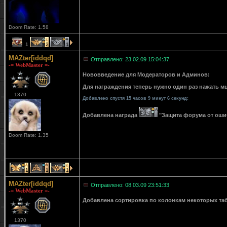
Doom Rate: 1.58
1
2
1
MAZter[iddqd]
Отправлено: 23.02.09 15:04:37
-= WebMaster =-
Нововведение для Модераторов и Админов:
Для награждения теперь нужно один раз нажать мы
1370
Добавлено спустя 15 часов 9 минут 6 секунд:
Добавлена награда
"Защита форума от ошибо
Doom Rate: 1.35
1
1
1
MAZter[iddqd]
Отправлено: 08.03.09 23:51:33
-= WebMaster =-
Добавлена сортировка по колонкам некоторых табли
1370