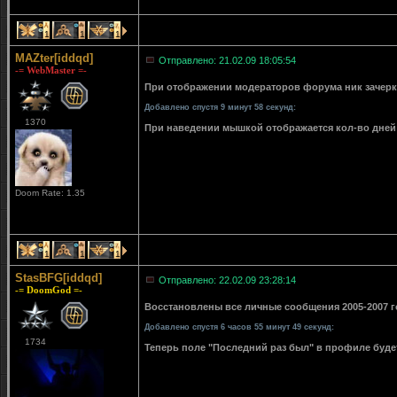
1
1
1
MAZter[iddqd]
Отправлено: 21.02.09 18:05:54
-= WebMaster =-
При отображении модераторов форума ник зачерки
Добавлено спустя 9 минут 58 секунд:
1370
При наведении мышкой отображается кол-во дней 
Doom Rate: 1.35
1
1
1
StasBFG[iddqd]
Отправлено: 22.02.09 23:28:14
-= DoomGod =-
Восстановлены все личные сообщения 2005-2007 го
Добавлено спустя 6 часов 55 минут 49 секунд:
1734
Теперь поле "Последний раз был" в профиле буде