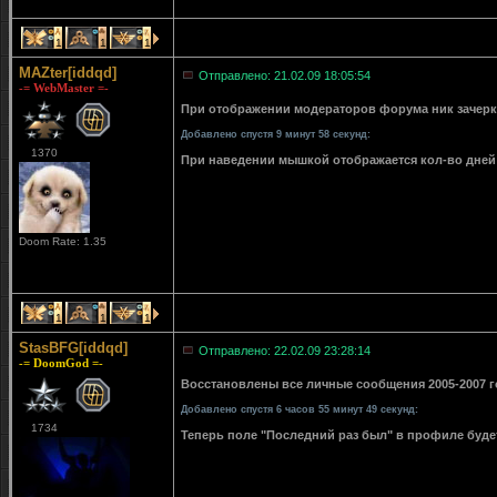
1
1
1
MAZter[iddqd]
Отправлено: 21.02.09 18:05:54
-= WebMaster =-
При отображении модераторов форума ник зачерки
Добавлено спустя 9 минут 58 секунд:
1370
При наведении мышкой отображается кол-во дней 
Doom Rate: 1.35
1
1
1
StasBFG[iddqd]
Отправлено: 22.02.09 23:28:14
-= DoomGod =-
Восстановлены все личные сообщения 2005-2007 го
Добавлено спустя 6 часов 55 минут 49 секунд:
1734
Теперь поле "Последний раз был" в профиле буде