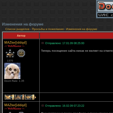
Изменения на форуме
Список разделов
-
Просьбы и пожелания
-
Изменения на форуме
Автор
MAZter[iddqd]
Отправлено: 17.01.09 08:25:00
-= WebMaster =-
Теперь посещение сайта никак не виляет на отмет
1370
Doom Rate: 1.35
1
1
1
MAZter[iddqd]
Отправлено: 16.02.09 07:23:22
-= WebMaster =-