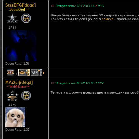
StasBFG[iddqd]
Отправлено: 18.02.09 17:27:16
-= DoomGod =-
Вчера было восстановлено 22 юзера из архивов ра
Так что если кто себя узнал в
списке
- просьба соо
1734
Doom Rate: 1.58
1
2
1
MAZter[iddqd]
Отправлено: 18.02.09 18:27:22
-= WebMaster =-
Теперь на форуме всем видно награжденные сообще
1370
Doom Rate: 1.35