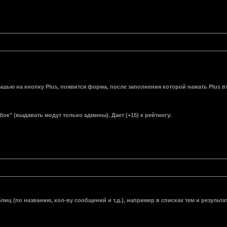
шью на кнопку Plus, появится форма, после заполнения которой нажать Plus вт
к" (выдавать модут только админы). Дает (+15) к рейтингу.
ц (по названию, кол-ву сообщений и т.д.), например в списках тем и результат