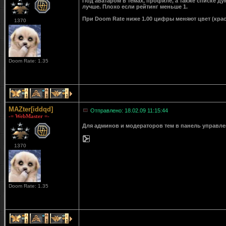
Под аватаром в темах, профиле, а также списке д
лучше. Плохо если рейтинг меньше 1.
При Doom Rate ниже 1.00 цифры меняют цвет (крас
1370
Doom Rate: 1.35
1
1
1
MAZter[iddqd]
Отправлено: 18.02.09 11:15:44
-= WebMaster =-
Для админов и модераторов тем в панель управле
1370
Doom Rate: 1.35
1
1
1