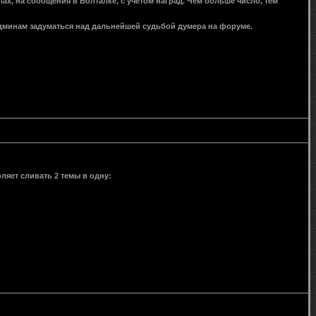
х, на сообщения в Болталке, с учетом наград. Чем больше число, тем
 админам задуматься над дальнейшей судьбой думера на форуме.
яет сливать 2 темы в одну: