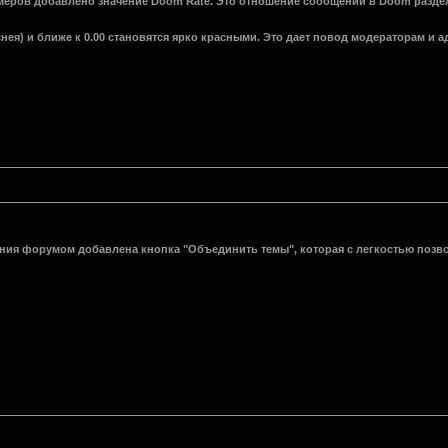
умеров добавлено значение Doom Rate. Это отношение сообщений в Doom раздела
нея) и ближе к 0.00 становятся ярко красными. Это дает повод модераторам и
ния форумом добавлена кнопка "Объединить темы", которая с легкостью позвол