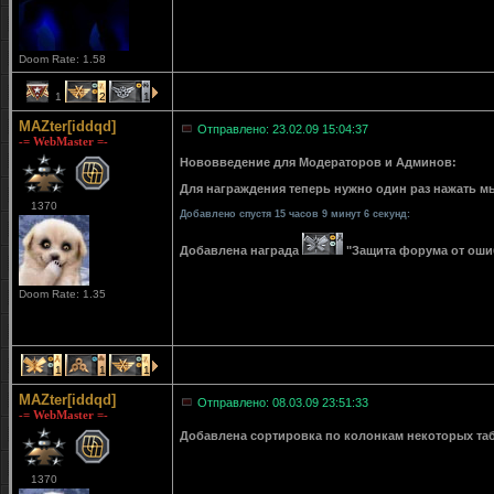
Doom Rate: 1.58
1
2
1
MAZter[iddqd]
Отправлено: 23.02.09 15:04:37
-= WebMaster =-
Нововведение для Модераторов и Админов:
Для награждения теперь нужно один раз нажать мы
1370
Добавлено спустя 15 часов 9 минут 6 секунд:
Добавлена награда
"Защита форума от ошибо
Doom Rate: 1.35
1
1
1
MAZter[iddqd]
Отправлено: 08.03.09 23:51:33
-= WebMaster =-
Добавлена сортировка по колонкам некоторых табли
1370