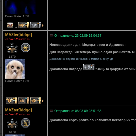
Doom Rate: 1.58
1
2
1
MAZter[iddqd]
Отправлено: 23.02.09 15:04:37
-= WebMaster =-
Нововведение для Модераторов и Админов:
Для награждения теперь нужно один раз нажать мы
1370
Добавлено спустя 15 часов 9 минут 6 секунд:
Добавлена награда
"Защита форума от ошибо
Doom Rate: 1.35
1
1
1
MAZter[iddqd]
Отправлено: 08.03.09 23:51:33
-= WebMaster =-
Добавлена сортировка по колонкам некоторых табли
1370