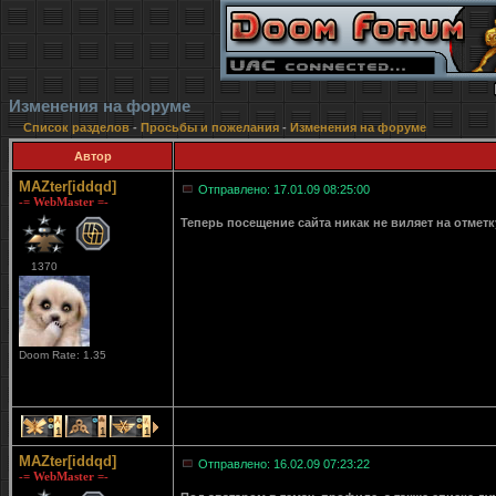
Изменения на форуме
Список разделов
-
Просьбы и пожелания
-
Изменения на форуме
Автор
MAZter[iddqd]
Отправлено: 17.01.09 08:25:00
-= WebMaster =-
Теперь посещение сайта никак не виляет на отмет
1370
Doom Rate: 1.35
1
1
1
MAZter[iddqd]
Отправлено: 16.02.09 07:23:22
-= WebMaster =-