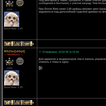
Под аватаром в темах, профиле, а также списке д
сообщения в Болталке, с учетом наград. Чем больш
При Doom Rate ниже 1.00 цифры меняют цвет (крас
1370
задуматься над дальнейшей судьбой думера на ф
Doom Rate: 1.35
1
1
1
MAZter[iddqd]
Отправлено: 18.02.09 11:15:44
-= WebMaster =-
Для админов и модераторов тем в панель управле
сливать 2 темы в одну:
1370
Doom Rate: 1.35
1
1
1