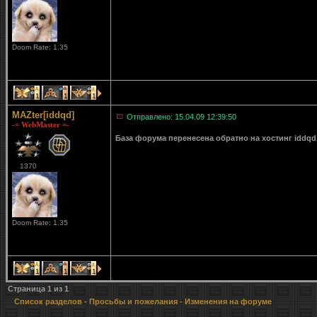
Doom Rate: 1.35
1
1
1
MAZter[iddqd]
Отправлено: 15.04.09 12:39:50
-= WebMaster =-
База форума перенесена обратно на хостинг iddqd
1370
Doom Rate: 1.35
1
1
1
Страница
1
из
1
Список разделов
-
Просьбы и пожелания
- Изменения на форуме