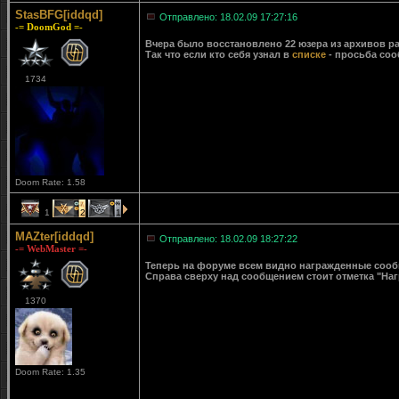
StasBFG[iddqd]
Отправлено: 18.02.09 17:27:16
-= DoomGod =-
Вчера было восстановлено 22 юзера из архивов ра
Так что если кто себя узнал в
списке
- просьба соо
1734
Doom Rate: 1.58
1
2
1
MAZter[iddqd]
Отправлено: 18.02.09 18:27:22
-= WebMaster =-
Теперь на форуме всем видно награжденные сообще
Справа сверху над сообщением стоит отметка "Наг
1370
Doom Rate: 1.35