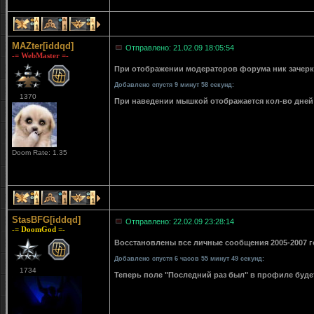
1
1
1
MAZter[iddqd]
Отправлено: 21.02.09 18:05:54
-= WebMaster =-
При отображении модераторов форума ник зачерки
Добавлено спустя 9 минут 58 секунд:
1370
При наведении мышкой отображается кол-во дней 
Doom Rate: 1.35
1
1
1
StasBFG[iddqd]
Отправлено: 22.02.09 23:28:14
-= DoomGod =-
Восстановлены все личные сообщения 2005-2007 го
Добавлено спустя 6 часов 55 минут 49 секунд:
1734
Теперь поле "Последний раз был" в профиле буде