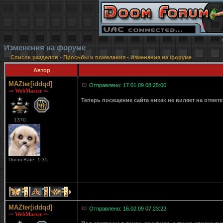
Изменения на форуме
Список разделов
-
Просьбы и пожелания
-
Изменения на форуме
Автор
MAZter[iddqd]
Отправлено: 17.01.09 08:25:00
-= WebMaster =-
Теперь посещение сайта никак не виляет на отмет
1370
Doom Rate: 1.35
1
1
1
MAZter[iddqd]
Отправлено: 16.02.09 07:23:22
-= WebMaster =-