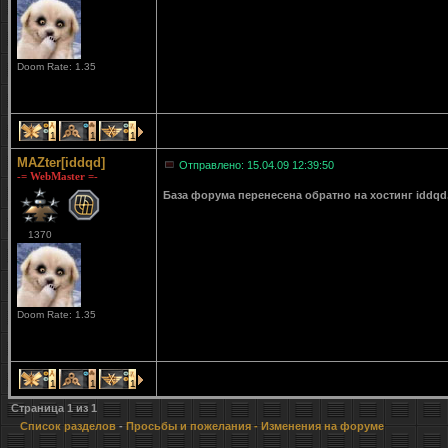
Doom Rate: 1.35
1
1
1
MAZter[iddqd]
Отправлено: 15.04.09 12:39:50
-= WebMaster =-
База форума перенесена обратно на хостинг iddqd
1370
Doom Rate: 1.35
1
1
1
Страница
1
из
1
Список разделов
-
Просьбы и пожелания
- Изменения на форуме