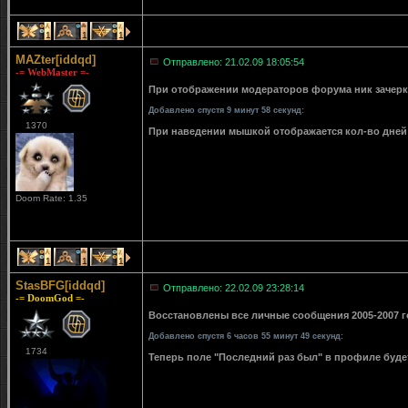
1
1
1
MAZter[iddqd]
Отправлено: 21.02.09 18:05:54
-= WebMaster =-
При отображении модераторов форума ник зачерки
Добавлено спустя 9 минут 58 секунд:
1370
При наведении мышкой отображается кол-во дней 
Doom Rate: 1.35
1
1
1
StasBFG[iddqd]
Отправлено: 22.02.09 23:28:14
-= DoomGod =-
Восстановлены все личные сообщения 2005-2007 го
Добавлено спустя 6 часов 55 минут 49 секунд:
1734
Теперь поле "Последний раз был" в профиле буде