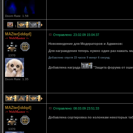
Doom Rate: 1.58
1
2
1
MAZter[iddqd]
Отправлено: 23.02.09 15:04:37
-= WebMaster =-
Нововведение для Модераторов и Админов:
Для награждения теперь нужно один раз нажать мы
1370
Добавлено спустя 15 часов 9 минут 6 секунд:
Добавлена награда
"Защита форума от ошибо
Doom Rate: 1.35
1
1
1
MAZter[iddqd]
Отправлено: 08.03.09 23:51:33
-= WebMaster =-
Добавлена сортировка по колонкам некоторых табли
1370