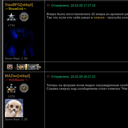
StasBFG[iddqd]
Отправлено: 18.02.09 17:27:16
-= DoomGod =-
Вчера было восстановлено 22 юзера из архивов ра
Так что если кто себя узнал в
списке
- просьба соо
1734
Doom Rate: 1.58
1
2
1
MAZter[iddqd]
Отправлено: 18.02.09 18:27:22
-= WebMaster =-
Теперь на форуме всем видно награжденные сообще
Справа сверху над сообщением стоит отметка "Наг
1370
Doom Rate: 1.35