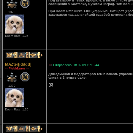
Под аватаром в темах, профиле, а также списке д
сообщения в Болталке, с учетом наград. Чем больш
При Doom Rate ниже 1.00 цифры меняют цвет (крас
1370
задуматься над дальнейшей судьбой думера на ф
Doom Rate: 1.35
1
1
1
MAZter[iddqd]
Отправлено: 18.02.09 11:15:44
-= WebMaster =-
Для админов и модераторов тем в панель управле
сливать 2 темы в одну:
1370
Doom Rate: 1.35
1
1
1