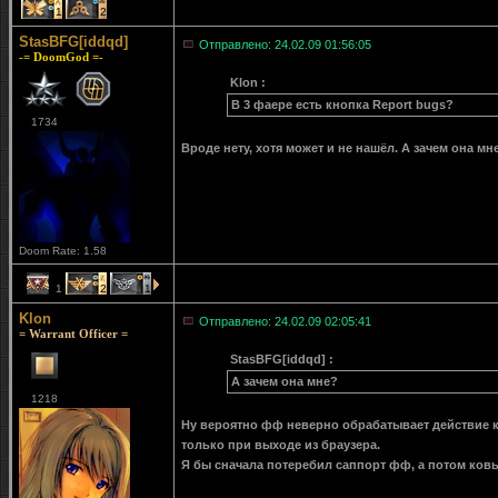
1
2
StasBFG[iddqd]
Отправлено: 24.02.09 01:56:05
-= DoomGod =-
Klon :
В 3 фаере есть кнопка Report bugs?
1734
Вроде нету, хотя может и не нашёл. А зачем она мн
Doom Rate: 1.58
1
2
1
Klon
Отправлено: 24.02.09 02:05:41
= Warrant Officer =
StasBFG[iddqd] :
А зачем она мне?
1218
Ну вероятно фф неверно обрабатывает действие 
только при выходе из браузера.
Я бы сначала потеребил саппорт фф, а потом ков