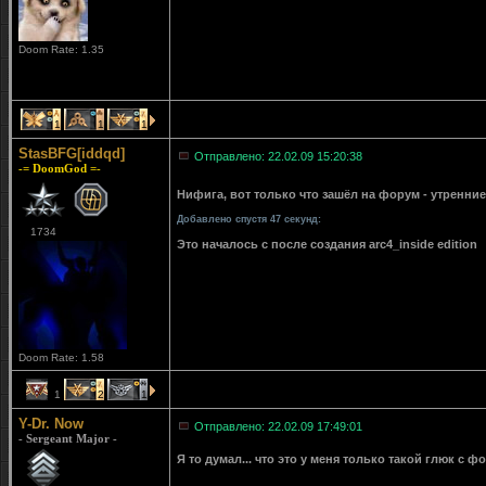
Doom Rate: 1.35
1
1
1
StasBFG[iddqd]
Отправлено: 22.02.09 15:20:38
-= DoomGod =-
Нифига, вот только что зашёл на форум - утренн
Добавлено спустя 47 секунд:
1734
Это началось с после создания arc4_inside edition
Doom Rate: 1.58
1
2
1
Y-Dr. Now
Отправлено: 22.02.09 17:49:01
- Sergeant Major -
Я то думал... что это у меня только такой глюк с ф