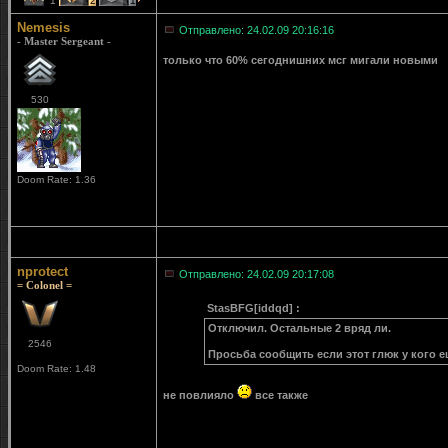
1
2
1
Nemesis
Отправлено: 24.02.09 20:16:16
- Master Sergeant -
только что 60% сегоднишних мсг мигали новыми
530
Doom Rate: 1.36
nprotect
Отправлено: 24.02.09 20:17:08
= Colonel =
StasBFG[iddqd] :
Отключил. Остальные 2 вряд ли.
2546
Просьба сообщить если этот глюк у кого е
Doom Rate: 1.48
не повлияло
все также