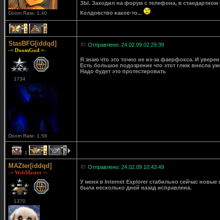
ЗЫ. Заходил на форум с телефона, в стандартном б
Колдовство какое-то...
Doom Rate: 1.40
1
2
StasBFG[iddqd]
Отправлено: 24.02.09 02:29:39
-= DoomGod =-
Я знаю что это точно не из-за фаерфокса. И уверен 
Есть большое подозрение что этот глюк внесла у
Надо будет это протестировать
1734
Doom Rate: 1.58
1
2
1
MAZter[iddqd]
Отправлено: 24.02.09 10:43:49
-= WebMaster =-
У меня в Internet Explorer стабильно сейчас новые
была несколько дней назад исправлена.
1370