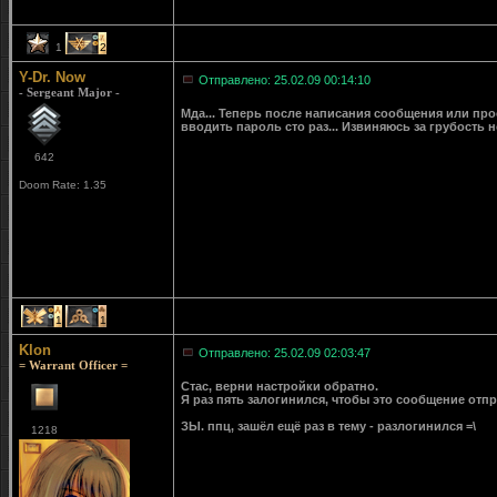
1
2
Y-Dr. Now
Отправлено: 25.02.09 00:14:10
- Sergeant Major -
Мда... Теперь после написания сообщения или прос
вводить пароль сто раз... Извиняюсь за грубость но 
642
Doom Rate: 1.35
1
1
Klon
Отправлено: 25.02.09 02:03:47
= Warrant Officer =
Стас, верни настройки обратно.
Я раз пять залогинился, чтобы это сообщение отпр
ЗЫ. ппц, зашёл ещё раз в тему - разлогинился =\
1218