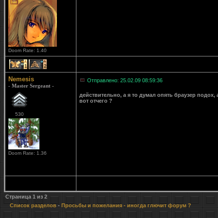
Doom Rate: 1.40
1
2
Nemesis
Отправлено: 25.02.09 08:59:36
- Master Sergeant -
действительно, а я то думал опять браузер подох,
вот отчего ?
530
Doom Rate: 1.36
Страница
1
из
2
Список разделов
-
Просьбы и пожелания
- иногда глючит форум ?