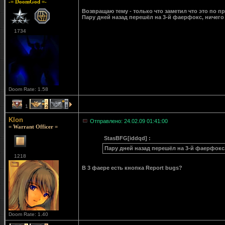
-= DoomGod =-
Возвращаю тему - только что заметил что это по п
Пару дней назад перешёл на 3-й фаерфокс, ничего
1734
Doom Rate: 1.58
1
2
1
Klon
Отправлено: 24.02.09 01:41:00
= Warrant Officer =
StasBFG[iddqd] :
Пару дней назад перешёл на 3-й фаерфокс,
1218
В 3 фаере есть кнопка Report bugs?
Doom Rate: 1.40