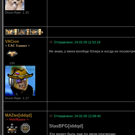
Doom Rate: 1.35
1
1
1
VACion
Отправлено: 24.02.09 11:53:19
= UAC Gunner =
Не знаю, у меня вообще Опера и когда не посмотрю
130
Doom Rate: 1.17
MAZter[iddqd]
Отправлено: 24.02.09 12:08:40
-= WebMaster =-
StasBFG[iddqd]
Это может быть еще по двум причинам: