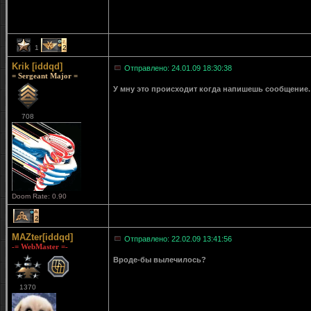
1
2
Krik [iddqd]
Отправлено: 24.01.09 18:30:38
= Sergeant Major =
У мну это происходит когда напишешь сообщение. 
708
Doom Rate: 0.90
2
MAZter[iddqd]
Отправлено: 22.02.09 13:41:56
-= WebMaster =-
Вроде-бы вылечилось?
1370