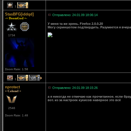
1
2
StasBFG[iddqd]
Отправлено: 24.01.09 18:06:14
-= DoomGod =-
У меня та же хрень. Firefox 2.0.0.20
Могу скриншотом подтвердить. Разумеется я вчера
1734
Doom Rate: 1.58
1
2
1
nprotect
Отправлено: 24.01.09 18:15:26
= Colonel =
а я никогда не отмечаю как прочитанное. если бра
вот. из за настроек кукисов наверное это всё
2546
Doom Rate: 1.48