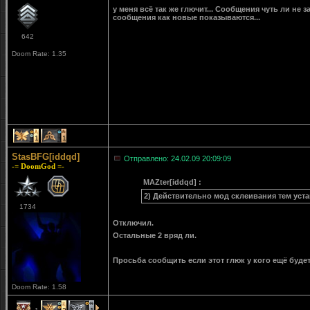
у меня всё так же глючит... Сообщения чуть ли не 
сообщения как новые показываются...
642
Doom Rate: 1.35
1
1
StasBFG[iddqd]
Отправлено: 24.02.09 20:09:09
-= DoomGod =-
MAZter[iddqd] :
2) Действительно мод склеивания тем ус
1734
Отключил.
Остальные 2 вряд ли.
Просьба сообщить если этот глюк у кого ещё будет
Doom Rate: 1.58