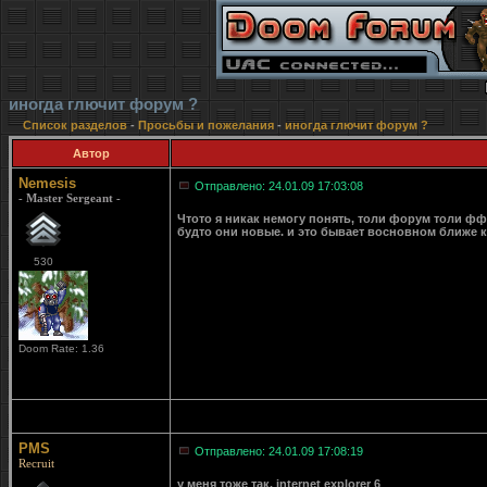
иногда глючит форум ?
Список разделов
-
Просьбы и пожелания
-
иногда глючит форум ?
Автор
Nemesis
Отправлено: 24.01.09 17:03:08
- Master Sergeant -
Чтото я никак немогу понять, толи форум толи фф
будто они новые. и это бывает восновном ближе к
530
Doom Rate: 1.36
PMS
Отправлено: 24.01.09 17:08:19
Recruit
у меня тоже так. internet explorer 6