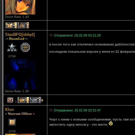
Doom Rate: 1.40
1
2
StasBFG[iddqd]
Отправлено: 25.02.09 03:21:29
-= DoomGod =-
я после того как отключил склеивание даблпостов 
последняя локальная версия у меня от 21 февраля
1734
Doom Rate: 1.58
1
2
1
Klon
Отправлено: 25.02.09 03:32:47
= Warrant Officer =
Чорт с ними с новыми сообщениями, пусть там хот
запостить одну мессагу - это жесть
1218