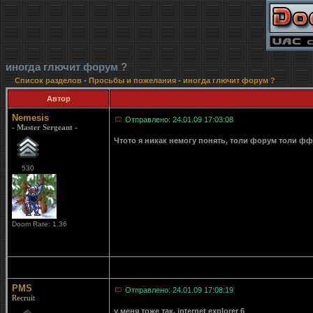
иногда глючит форум ?
Список разделов
-
Просьбы и пожелания
-
иногда глючит форум ?
Автор
Nemesis
Отправлено: 24.01.09 17:03:08
- Master Sergeant -
Чтото я никак немогу понять, толи форум толи фф
530
Doom Rate: 1.36
PMS
Отправлено: 24.01.09 17:08:19
Recruit
у меня тоже так. internet explorer 6