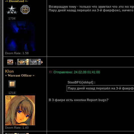
-= DoomGod =-
Возвращаю тему - только что заметил что это по п
Пару дней назад перешёл на 3-й фаерфокс, ничего
1734
Doom Rate: 1.58
1
2
1
Klon
Отправлено: 24.02.09 01:41:00
= Warrant Officer =
StasBFG[iddqd] :
Пару дней назад перешёл на 3-й фаерф
1218
В 3 фаере есть кнопка Report bugs?
Doom Rate: 1.40