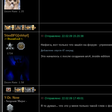
Doom Rate: 1.35
1
1
1
StasBFG[iddqd]
Отправлено: 22.02.09 15:20:38
-= DoomGod =-
Нифига, вот только что зашёл на форум - утренн
Добавлено спустя 47 секунд:
1734
Это началось с после создания arc4_inside edition
Doom Rate: 1.58
1
2
1
Y-Dr. Now
Отправлено: 22.02.09 17:49:01
- Sergeant Major -
Я то думал... что это у меня только такой глюк с ф