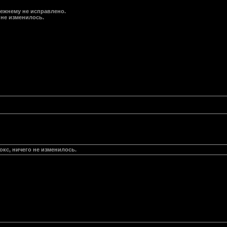
режнему не исправлено.
 не изменилось.
окс, ничего не изменилось.