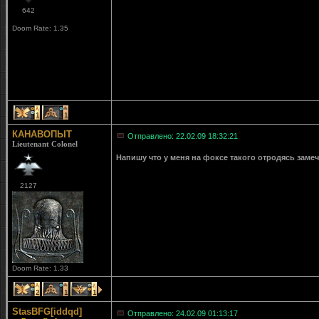
642
Doom Rate: 1.35
1
1
КАНАВОПЫТ
Отправлено: 22.02.09 18:32:21
Lieutenant Colonel
Напишу что у меня на фоксе такого отродясь заме
2127
Doom Rate: 1.33
2
1
1
StasBFG[iddqd]
Отправлено: 24.02.09 01:13:17