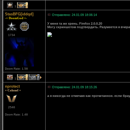
1
2
StasBFG[iddqd]
Отправлено: 24.01.09 18:06:14
-= DoomGod =-
У меня та же хрень. Firefox 2.0.0.20
Могу скриншотом подтвердить. Разумеется я вчера
1734
Doom Rate: 1.58
1
2
1
nprotect
Отправлено: 24.01.09 18:15:26
= Colonel =
а я никогда не отмечаю как прочитанное. если брау
2546
Doom Rate: 1.48