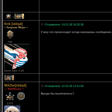
1
2
Krik [iddqd]
Отправлено: 24.01.09 18:30:38
= Sergeant Major =
У мну это происходит когда напишешь сообщение. 
708
Doom Rate: 0.90
2
MAZter[iddqd]
Отправлено: 22.02.09 13:41:56
-= WebMaster =-
Вроде-бы вылечилось?
1370