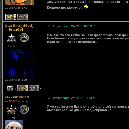
ЗЫ. Заходил на форум с телефона, в стандартном б
Колдовство какое-то...
Doom Rate: 1.40
1
2
StasBFG[iddqd]
Отправлено: 24.02.09 02:29:39
-= DoomGod =-
Я знаю что это точно не из-за фаерфокса. И уверен 
Есть большое подозрение что этот глюк внесла у
Надо будет это протестировать
1734
Doom Rate: 1.58
1
2
1
MAZter[iddqd]
Отправлено: 24.02.09 10:43:49
-= WebMaster =-
У меня в Internet Explorer стабильно сейчас новые
была несколько дней назад исправлена.
1370