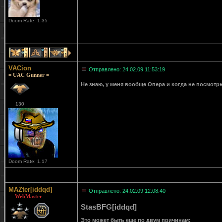
Doom Rate: 1.35
1
1
1
VACion
Отправлено: 24.02.09 11:53:19
= UAC Gunner =
Не знаю, у меня вообще Опера и когда не посмотрю
130
Doom Rate: 1.17
MAZter[iddqd]
Отправлено: 24.02.09 12:08:40
-= WebMaster =-
StasBFG[iddqd]
Это может быть еще по двум причинам: