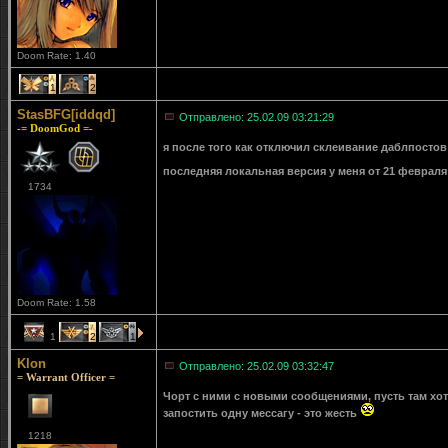
Doom Rate: 1.40
1
2
StasBFG[iddqd]
Отправлено: 25.02.09 03:21:29
-= DoomGod =-
я после того как отключил склеивание даблпостов 
последняя локальная версия у меня от 21 февраля
1734
Doom Rate: 1.58
1
2
1
Klon
Отправлено: 25.02.09 03:32:47
= Warrant Officer =
Чорт с ними с новыми сообщениями, пусть там хот
запостить одну мессагу - это жесть
1218