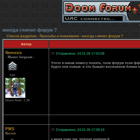
иногда глючит форум ?
Список разделов
-
Просьбы и пожелания
-
иногда глючит форум ?
Автор
Nemesis
Отправлено: 24.01.09 17:03:08
- Master Sergeant -
Чтото я никак немогу понять, толи форум толи фф
будто они новые. и это бывает восновном ближе к
530
Doom Rate: 1.36
PMS
Отправлено: 24.01.09 17:08:19
Recruit
у меня тоже так. internet explorer 6