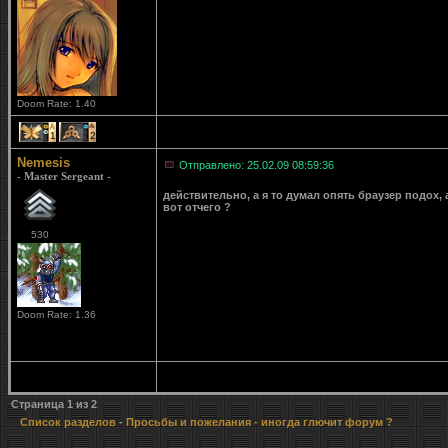
Doom Rate: 1.40
1
2
Nemesis
Отправлено: 25.02.09 08:59:36
- Master Sergeant -
действительно, а я то думал опять браузер подох,
вот отчего ?
530
Doom Rate: 1.36
Страница
1
из
2
Список разделов
-
Просьбы и пожелания
- иногда глючит форум ?