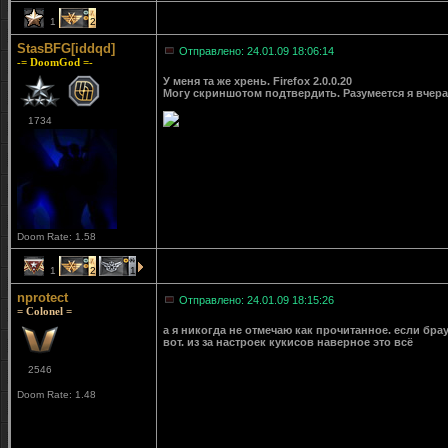
1
2
StasBFG[iddqd]
Отправлено: 24.01.09 18:06:14
-= DoomGod =-
У меня та же хрень. Firefox 2.0.0.20
Могу скриншотом подтвердить. Разумеется я вчера
1734
Doom Rate: 1.58
1
2
1
nprotect
Отправлено: 24.01.09 18:15:26
= Colonel =
а я никогда не отмечаю как прочитанное. если бра
вот. из за настроек кукисов наверное это всё
2546
Doom Rate: 1.48