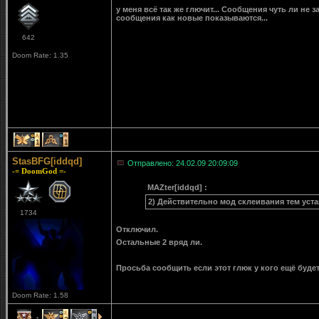
у меня всё так же глючит... Сообщения чуть ли не 
сообщения как новые показываются...
642
Doom Rate: 1.35
1
1
StasBFG[iddqd]
Отправлено: 24.02.09 20:09:09
-= DoomGod =-
MAZter[iddqd] :
2) Действительно мод склеивания тем ус
1734
Отключил.
Остальные 2 вряд ли.
Просьба сообщить если этот глюк у кого ещё будет
Doom Rate: 1.58