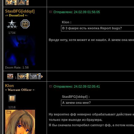
1
2
StasBFG[iddqd]
Отправлено: 24.02.09 01:56:05
-= DoomGod =-
Klon :
В 3 фаере есть кнопка Report bugs?
1734
Вроде нету, хотя может и не нашёл. А зачем она мн
Doom Rate: 1.58
1
2
1
Klon
Отправлено: 24.02.09 02:05:41
= Warrant Officer =
StasBFG[iddqd] :
А зачем она мне?
1218
Ну вероятно фф неверно обрабатывает действие 
только при выходе из браузера.
Я бы сначала потеребил саппорт фф, а потом ков