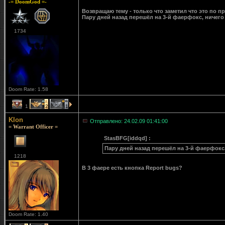
-= DoomGod =-
Возвращаю тему - только что заметил что это по п
Пару дней назад перешёл на 3-й фаерфокс, ничего
1734
Doom Rate: 1.58
1
2
1
Klon
Отправлено: 24.02.09 01:41:00
= Warrant Officer =
StasBFG[iddqd] :
Пару дней назад перешёл на 3-й фаерфокс,
1218
В 3 фаере есть кнопка Report bugs?
Doom Rate: 1.40