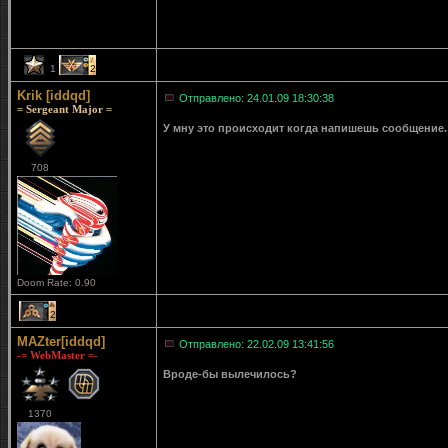
1
2
Krik [iddqd]
Отправлено: 24.01.09 18:30:38
= Sergeant Major =
У мну это происходит когда напишешь сообщение. 
708
Doom Rate: 0.90
2
MAZter[iddqd]
Отправлено: 22.02.09 13:41:56
-= WebMaster =-
Вроде-бы вылечилось?
1370