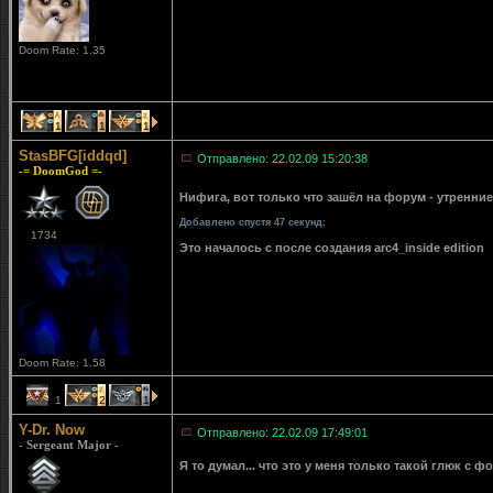
Doom Rate: 1.35
1
1
1
StasBFG[iddqd]
Отправлено: 22.02.09 15:20:38
-= DoomGod =-
Нифига, вот только что зашёл на форум - утренн
Добавлено спустя 47 секунд:
1734
Это началось с после создания arc4_inside edition
Doom Rate: 1.58
1
2
1
Y-Dr. Now
Отправлено: 22.02.09 17:49:01
- Sergeant Major -
Я то думал... что это у меня только такой глюк с ф