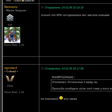
1
2
1
Nemesis
Отправлено: 24.02.09 20:16:16
- Master Sergeant -
только что 60% сегоднишних мсг мигали новыми
530
Doom Rate: 1.36
nprotect
Отправлено: 24.02.09 20:17:08
= Colonel =
StasBFG[iddqd] :
Отключил. Остальные 2 вряд ли.
2546
Просьба сообщить если этот глюк у кого е
Doom Rate: 1.48
не повлияло
все также