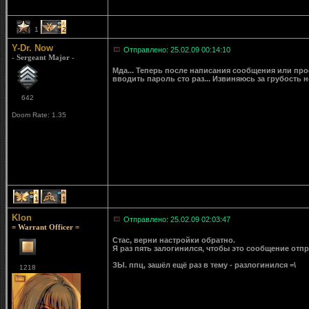
1
2
Y-Dr. Now
Отправлено: 25.02.09 00:14:10
- Sergeant Major -
Мда... Теперь после написания сообщения или прос
вводить пароль сто раз... Извиняюсь за грубость но 
642
Doom Rate: 1.35
1
1
Klon
Отправлено: 25.02.09 02:03:47
= Warrant Officer =
Стас, верни настройки обратно.
Я раз пять залогинился, чтобы это сообщение отпр
ЗЫ. ппц, зашёл ещё раз в тему - разлогинился =\
1218