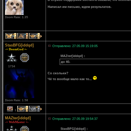
Написал им письмо, ждем результатов.
Doom Rate: 1.35
1
1
1
StasBFG[iddqd]
Отправлено: 27.05.09 15:19:05
-= DoomGod =-
MAZter[iddqd] :
до 40.
1734
Со скольки?
Чё то вообще мало как то...
Doom Rate: 1.58
1
2
1
MAZter[iddqd]
Отправлено: 27.05.09 19:54:37
-= WebMaster =-
StasBFG[iddqd] :