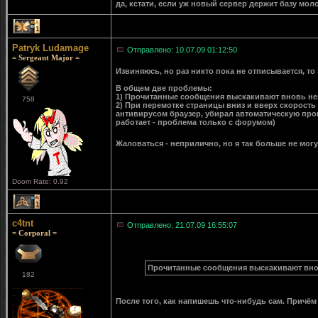
да, кстати, если уж новый сервер держит базу мо
1
Patryk Ludamage
Отправлено: 10.07.09 01:12:50
= Sergeant Major =
Извиняюсь, но раз никто пока не отписывается, то 
В общем две проблемы:
1) Прочитанные сообщения выскакивают вновь н
758
2) При перемотке страницы вниз и вверх скорость 
антивирусом браузер, убирал автоматическую прокр
работает - проблема только с форумом)
Жаловаться - неприлично, но я так больше не могу.
Doom Rate: 0.92
1
c4tnt
Отправлено: 21.07.09 16:55:07
= Corporal =
Прочитанные сообщения выскакивают вн
182
После того, как напишешь что-нибудь сам. Причём