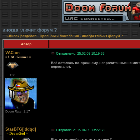
иногда глючит форум ?
Список разделов
-
Просьбы и пожелания
-
иногда глючит форум ?
Автор
VACion
Отправлено: 25.02.09 10:19:53
= UAC Gunner =
Всё осталось по-прежнему, непрочитанные не мига
перестало).
130
Doom Rate: 1.17
StasBFG[iddqd]
Отправлено: 15.04.09 13:22:58
-= DoomGod =-
Щас у кого-нибудь есть этот глюк?