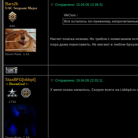
Bars2k
Отправлено: 15.04.09 13:39:31
UAC Sergeant Major
VACion :
Всё осталось по-прежнему, непрочитанные
846
Насчет поиска незнаю. Но трабла с немиганием ес
пора дома переставить. Не мигают в любом броузе
Doom Rate: 1.41
1
StasBFG[iddqd]
Отправлено: 19.04.09 22:03:11
-= DoomGod =-
У меня снова началось. Скорее всего на i.iddqd.ru 
1734
Doom Rate: 1.58