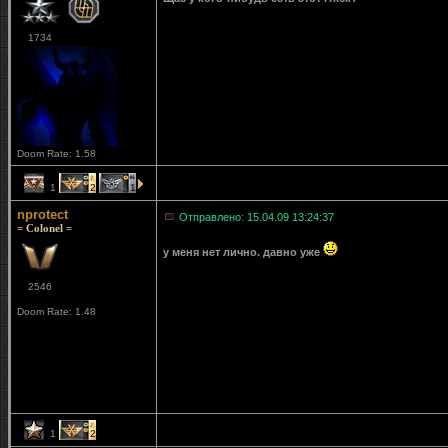
1734
Doom Rate: 1.58
1
2
1
nprotect
Отправлено: 15.04.09 13:24:37
= Colonel =
у меня нет лично. давно уже
2546
Doom Rate: 1.48
1
2