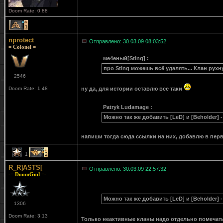
Doom Rate: 0.88
1
nprotect
Отправлено: 30.03.09 08:03:52
= Colonel =
ме4еный[Sting] :
про Sting можешь всё удалять... Клан рухн
2546
Doom Rate: 1.48
ну да, для истории оставлю все таки
Patryk Ludamage :
Можно так же добавить [LeD] и [Beholder] 
напиши тогда сюда ссылки на них, добавлю в пер
1
2
R_R]ASTS[
Отправлено: 30.03.09 22:57:32
-= DoomGod =-
Можно так же добавить [LeD] и [Beholder] 
1306
Doom Rate: 3.13
Только неактивные кланы надо отдельно помечат