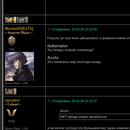
1
1
MarderIII]ASTS[
Отправлено: 25.04.09 15:03:40
= Sergeant Major =
Гхах,ну тут все ясно уже,вопрос о развале клана-э
dukenator
759
Ты теперь новый оленевод?
Archi
Это началось еще полгода назад.
Doom Rate: 0.88
1
nprotect
Отправлено: 25.04.09 16:20:37
= Colonel =
Archi :
HKT вроде начал загибаться.
2546
и загнется. потому что большинство таких кланов 
Doom Rate: 1.48