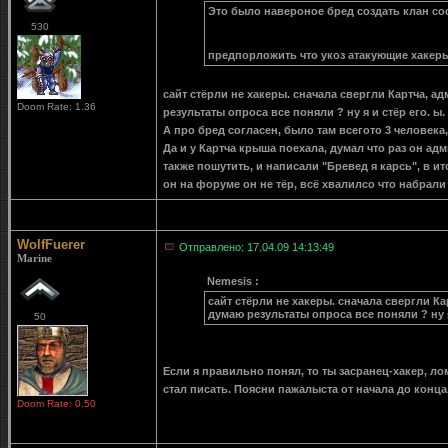
Это было навероное бред создать клан сос
530
предпорложить что укоз атакующие хакер
сайт стёрли не хакеры. сначала свергли Картча, ад
Doom Rate: 1.36
результаты опроса все поняли ? ну я и стёр его. ы.
А про бред согласен, было там всегото 3 человека,
Да и у Картча крыша поехала, думал что раз он ад
также пошутить, и написали "Бревед я карсь", в ит
он на форуме он не тёр, всё хвалилсо что набрали
WolfFuerer
Отправлено: 17.04.09 14:13:49
Marine
Nemesis :
сайт стёрли не хакеры. сначала свергли Ка
думаю результаты опроса все поняли ? ну я
50
Если я правильно понял, то ты засранец-хакер, л
стал писать. Поясни пажалыста от начала до конца
Doom Rate: 0.50