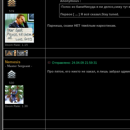
Anonymous :
-Голос из баниНикуда я ни делсо,сижу тут
579
Первое [ ... ] Я всё сказал.Stay tuned.
Парниша, скажи НЕТ тяжёлым наркотикам.
Doom Rate: 1.15
2
1
Nemesis
Отправлено: 24.04.09 21:59:31
- Master Sergeant -
Про пятое, его никто не хакал, я лишь забрал админ
530
Doom Rate: 1.36