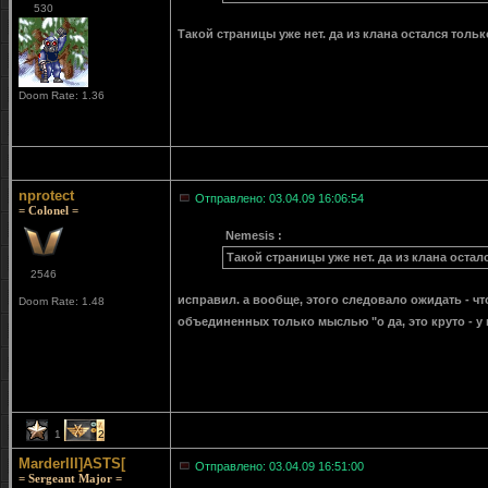
530
Такой страницы уже нет. да из клана остался тол
Doom Rate: 1.36
nprotect
Отправлено: 03.04.09 16:06:54
= Colonel =
Nemesis :
Такой страницы уже нет. да из клана оста
2546
исправил. а вообще, этого следовало ожидать - что
Doom Rate: 1.48
объединенных только мыслью "о да, это круто - у 
1
2
MarderIII]ASTS[
Отправлено: 03.04.09 16:51:00
= Sergeant Major =