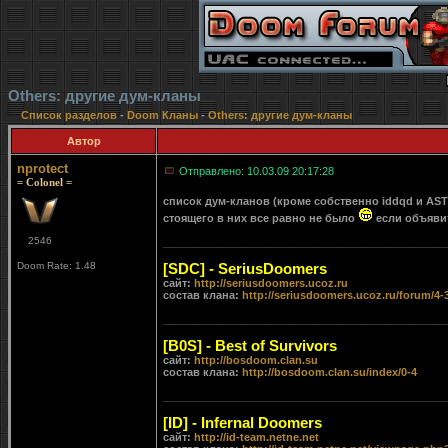
Others: другие дум-кланы
Список разделов
-
Doom Кланы
-
Others: другие дум-кланы
Автор
nprotect
Отправлено: 10.03.09 20:17:28
= Colonel =
список дум-кланов (кроме собственно iddqd и AST
стоящего в них все равно не было
если объявит
2546
_______________________________________________
Doom Rate: 1.48
[SDC] - SeriusDoomers
сайт:
http://seriusdoomers.ucoz.ru
состав клана:
http://seriusdoomers.ucoz.ru/forum/4-
_______________________________________________
[B0S] - Best of Survivors
сайт:
http://bosdoom.clan.su
состав клана:
http://bosdoom.clan.su/index/0-4
_______________________________________________
[ID] - Infernal Doomers
сайт:
http://id-team.netne.net