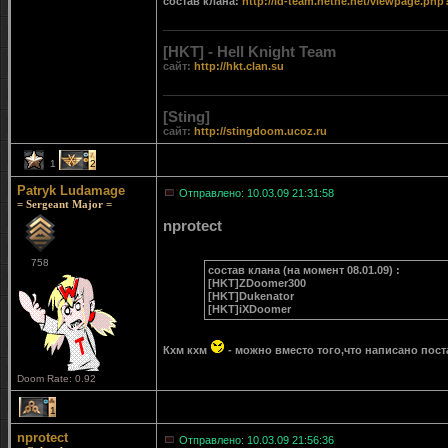
состав клана:
http://id-team.netne.net/viewpage.ph
_______________________________________________
[HKT] - Hell Knight Team
сайт:
http://hkt.clan.su
_______________________________________________
[Sting]
сайт:
http://stingdoom.ucoz.ru
1
2
Patryk Ludamage
Отправлено: 10.03.09 21:31:58
= Sergeant Major =
nprotect
758
состав клана (на момент 08.01.09) :
[HKT]ZDoomer300
[HKT]Dukenator
[HKT]iXDoomer
Кхм кхм
- можно вместо того,что написано пос
Doom Rate: 0.92
1
nprotect
Отправлено: 10.03.09 21:56:36