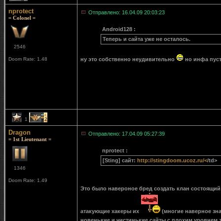
nprotect
Отправлено: 16.04.09 20:03:23
= Colonel =
Android128 :
Теперь и сайта уже не осталось.
2546
Doom Rate: 1.48
ну это собственно неудивительно
но инфа пуст
1
2
Dragon
Отправлено: 17.04.09 05:27:39
= 1st Lieutenant =
nprotect :
[Sting] сайт:
http://stingdoom.ucoz.ru/<
/td>
1346
Doom Rate: 1.49
Это было навероное бред создать клан состоящий 
атакующие хакеры их
(многие наверное знаю
новенькие и чистинькие сайты с плохим уровнем за