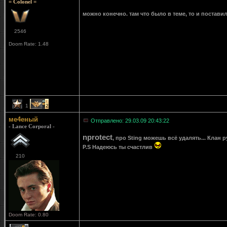
= Colonel =
можно конечно. там что было в теме, то и постави
2546
Doom Rate: 1.48
1
2
ме4еный
Отправлено: 29.03.09 20:43:22
- Lance Corporal -
nprotect
, про Sting можешь всё удалять... Клан р
P.S Надеюсь ты счастлив
210
Doom Rate: 0.80