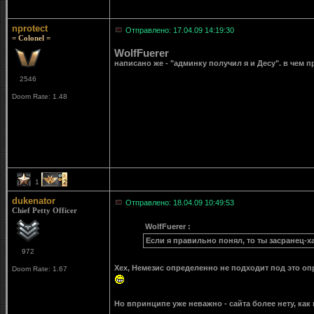
nprotect
Отправлено: 17.04.09 14:19:30
= Colonel =
WolfFuerer
написано же - "админку получил я и Десу". в чем 
2546
Doom Rate: 1.48
1
2
dukenator
Отправлено: 18.04.09 10:49:53
Chief Petty Officer
WolfFuerer :
Если я правильно понял, то ты засранец-
972
Хех, Немезис определенно не подходит под это опр
Doom Rate: 1.67
Но впринципе уже неважно - сайта более нету, как 