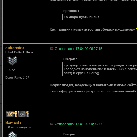
nprotect :
но инфа пусть висит
Как памятник комунистостингоборазных-думерам
dukenator
Отправлено: 17.04.09 06:27:15
Chief Petty Officer
Dragon :
предпорложить что укоз атакующие хакеры 
нападают нановенькие и чистинькие сайты
972
сайт) и срут на него)).
Doom Rate: 1.67
Нафиг людям, владеющим навыками взлома сайтов 
стингофорум почти сразу после основания понаб
1
1
Nemesis
Отправлено: 17.04.09 09:06:47
- Master Sergeant -
Dragon :