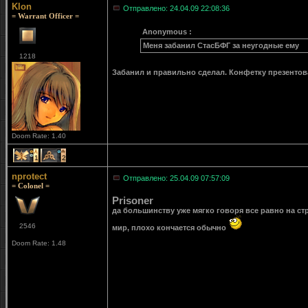
Klon
Отправлено: 24.04.09 22:08:36
= Warrant Officer =
Anonymous :
Меня забанил СтасБФГ за неугодные ему
1218
Забанил и правильно сделал. Конфетку презентов
Doom Rate: 1.40
1
2
nprotect
Отправлено: 25.04.09 07:57:09
= Colonel =
Prisoner
да большинству уже мягко говоря все равно на стр
2546
мир, плохо кончается обычно
Doom Rate: 1.48