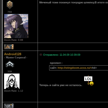
Меченый тоже покинул тонущую шлюпку.В итоге ос
759
Doom Rate: 0.88
1
Android128
Отправлено: 11.04.09 10:39:09
- Master Corporal -
nprotect :
сайт:
http://stingdoom.ucoz.ru/<
/td>
339
Теперь и сайта уже не осталось.
Doom Rate: 1.12
1