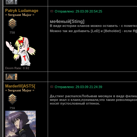
2
Patryk Ludamage
Отправлено: 29.03.09 20:54:25
= Sergeant Major =
ме4еный[Sting]
В виде истории кланов можно оставить - с пометкой
n
Можно так же добавить [LeD] и [Beholder] - если
758
Doom Rate: 0.92
1
MarderIII]ASTS[
Отправлено: 29.03.09 21:24:39
= Sergeant Major =
Да,стинг распался.Побывав месяцок в виде филиа
мере знал о клане,понимали,что такие революцион
носят пустословный оттенок.
759