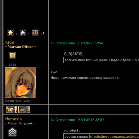
1
1
1
Klon
Отправлено: 30.03.09 23:53:41
= Warrant Officer =
R_R]ASTS[ :
Только неактивные кланы надо отдельно 
1218
Уже.
Нпро помечает серым цветом название.
Doom Rate: 1.40
1
2
Nemesis
Отправлено: 03.04.09 15:32:09
- Master Sergeant -
nprotect :
состав клана:
http://stingdoom.ucoz.ru/inde