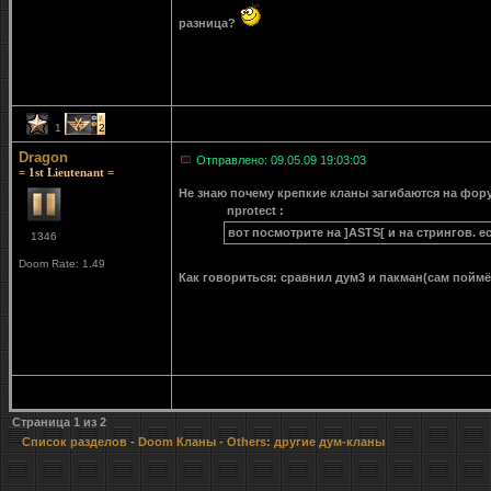
разница?
1
2
Dragon
Отправлено: 09.05.09 19:03:03
= 1st Lieutenant =
Не знаю почему крепкие кланы загибаются на фору
nprotect :
вот посмотрите на ]ASTS[ и на стрингов. е
1346
Doom Rate: 1.49
Как говориться: сравнил дум3 и пакман(сам поймёт
Страница
1
из
2
Список разделов
-
Doom Кланы
- Others: другие дум-кланы