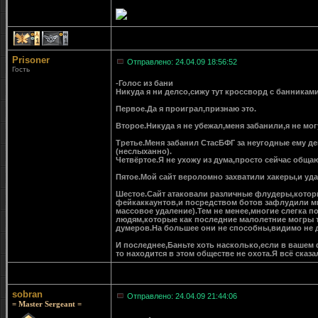
1
1
Prisoner
Отправлено: 24.04.09 18:56:52
Гость
-Голос из бани
Никуда я ни делсо,сижу тут кроссворд с банникам
Первое.Да я проиграл,признаю это.
Второе.Никуда я не убежал,меня забанили,я не могу
Третье.Меня забанил СтасБФГ за неугодные ему д
(неслыханно).
Четвёртое.Я не ухожу из дума,просто сейчас общаю
Пятое.Мой сайт вероломно захватили хакеры,и уда
Шестое.Сайт атаковали различные флудеры,которы
фейкаккаунтов,и посредством ботов зафлудили мне
массовое удаление).Тем не менее,многие слегка 
людям,которые как последние малолетние могры т
думеров.На большее они не способны,видимо не 
И последнее,Баньте хоть насколько,если в вашем 
то находится в этом обществе не охота.Я всё сказал
sobran
Отправлено: 24.04.09 21:44:06
= Master Sergeant =