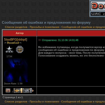
Сообщения об ошибках и предложения по форуму
Список разделов
-
Просьбы и пожелания
-
Сообщения об ошибках и предл
Автор
StasBFG[iddqd]
Отправлено: 31.10.06 14:01:48
-= DoomGod =-
Во избежание путаницы, когда получается мусор из
сообщения об ошибках и предложения по форуму те
Для каждого вопроса - своя тема. После получени
Голосования создавать можно, но это бесполезно
1734
Doom Rate: 1.58
1
2
1
Страница
1
из
1
Список разделов
-
Просьбы и пожелания
- Сообщения об ошибках и предл