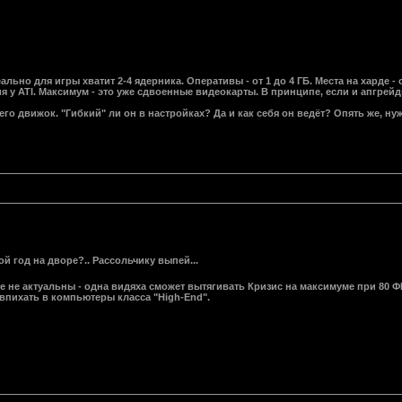
ально для игры хватит 2-4 ядерника. Оперативы - от 1 до 4 ГБ. Места на харде -
я у ATI. Максимум - это уже сдвоенные видеокарты. В принципе, если и апгрейди
его движок. "Гибкий" ли он в настройках? Да и как себя он ведёт? Опять же, н
й год на дворе?.. Рассольчику выпей...
же не актуальны - одна видяха сможет вытягивать Кризис на максимуме при 80
 впихать в компьютеры класса "High-End".