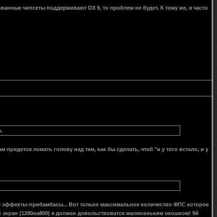
рованные чипсеты поддерживают DX 9, то проблем не будет. К тому же, я часто
.
придется ломать голову над тем, как бы сделать, чтоб "и у того встало, и у
ам эффекты-прибамбасы... Вот только максимальное количество ФПС которое
ый экран (1280на800) я должен довольствоватся малюсеньким окошком! 9й