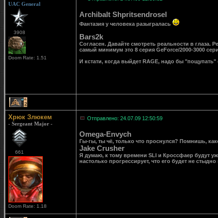
UAC General
Archibalt Shpritsendrosel
Фантазия у человека разыгралась
3908
Bars2k
Согласен. Давайте смотреть реальности в глаза. Ре
самый минимум это 8 серия GeForce/2000-3000 сери
Doom Rate: 1.51
И кстати, когда выйдет RAGE, надо бы "пощупать" 
2
Хрюк Злюкем
Отправлено: 24.07.09 12:50:59
- Sergeant Major -
Omega-Envych
Гы-гы, ты чё, только что проснулся? Помнишь, како
Jake Crusher
661
Я думаю, к тому времени SLI и Кроссфаер будут у
настолько прогрессирует, что его будет не стыдно
Doom Rate: 1.18