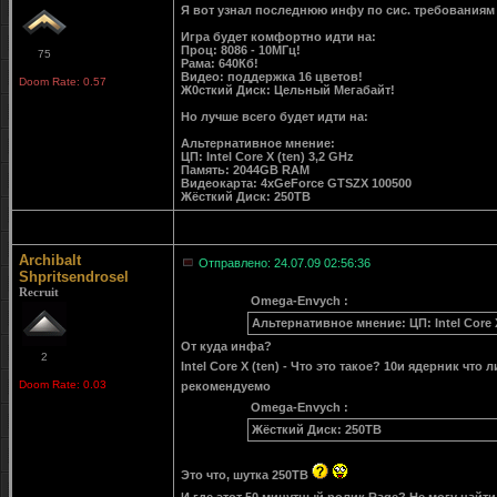
Я вот узнал последнюю инфу по сис. требованиям
Игра будет комфортно идти на:
Проц: 8086 - 10МГц!
75
Рама: 640Кб!
Видео: поддержка 16 цветов!
Doom Rate: 0.57
Ж0сткий Диск: Цельный Мегабайт!
Но лучше всего будет идти на:
Альтернативное мнение:
ЦП: Intel Core X (ten) 3,2 GHz
Память: 2044GB RAM
Видеокарта: 4xGeForce GTSZX 100500
Жёсткий Диск: 250ТB
Archibalt
Отправлено: 24.07.09 02:56:36
Shpritsendrosel
Recruit
Omega-Envych :
Альтернативное мнение: ЦП: Intel Core
От куда инфа?
2
Intel Core X (ten) - Что это такое? 10и ядерник ч
Doom Rate: 0.03
рекомендуемо
Omega-Envych :
Жёсткий Диск: 250ТB
Это что, шутка 250ТB