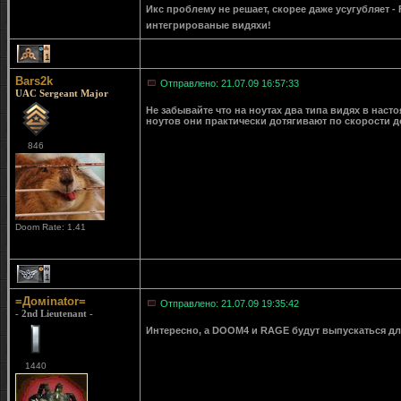
Икс проблему не решает, скорее даже усугубляет - 
интегрированые видяхи!
1
Bars2k
Отправлено: 21.07.09 16:57:33
UAC Sergeant Major
Не забывайте что на ноутах два типа видях в нас
ноутов они практически дотягивают по скорости 
846
Doom Rate: 1.41
1
=Домinator=
Отправлено: 21.07.09 19:35:42
- 2nd Lieutenant -
Интересно, а DOOM4 и RAGE будут выпускаться для
1440