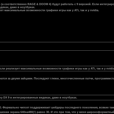
h 5 (а соответственно RAGE & DOOM 4) будут работать с 9 версией. Если интегри
дяхах, даже в ноутбуках.
ет максимальные возможности графики игры как у ATi, так и у nvidia.
сли реализует максимальные возможности графики игры как у ATi, так и у nvidia
атся за двумя зайцами. Последуют глюки, многочисленные патчи, программистам 
ку DX 9 в интегрированных видяхах, даже в ноутбуках.
т 10. Формально чипсет поддерживает шейдеры последнего поколения, всякие т
шении экрана 640на480(!) равно 30. И это при том, что у меня широкоформатн