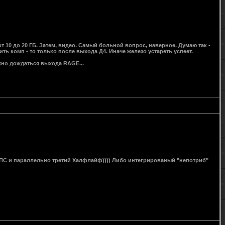
 от 10 до 20 ГБ. Затем, видео. Самый больной вопрос, наверное. Думаю так -
ть комп - то только после выхода Д4. Иначе железо устареть успеет.
ужно дождаться выхода RAGE...
 ФПС и параллельно третий Халфлайф)))) Либо интегрированый "непотриб"