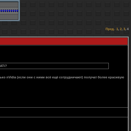
Пред.
1
,
2
,
3
,
4
 ATi?
олько nVidia (если они с ними всё ещё сотрудничают) получат более красивую