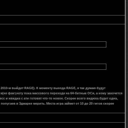
 в 2010-м выйдет RAGE). К моменту выхода RAGE, я так думаю будут
ига(не факт,нету пока массового перехода на 64-битные ОСи, а кому захочется
есс и нвидиа с ати готовят что-то новое. Скорее всего видюха будет одна,
попугаев в 3дмарке мерить. Места игра займет от 10 до 20 гигов скорее