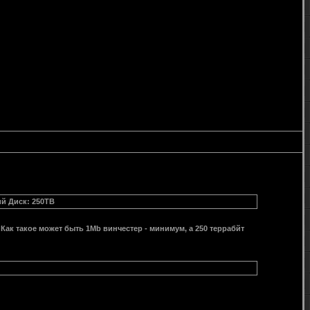
ий Диск: 250ТB
? Как такое может быть 1Мb винчестер - минимум, а 250 террабйт