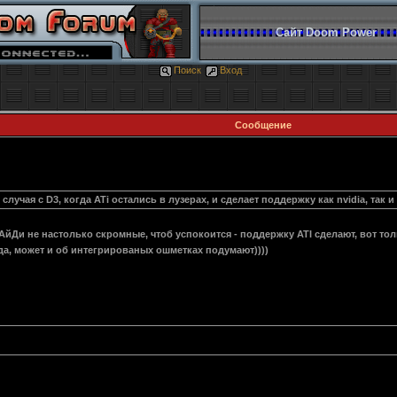
Сайт Doom Power
Поиск
Вход
Сообщение
 случая с D3, когда ATi остались в лузерах, и сделает поддержку как nvidia, так и
т, АйДи не настолько скромные, чтоб успокоится - поддержку ATI сделают, вот т
 ада, может и об интегрированых ошметках подумают))))