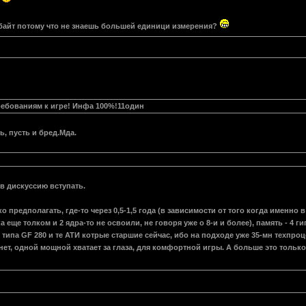
и
байт потому что не знаешь большей единици измерения?
ребованиям к игре! Инфа 100%!11один
ь, пусть и бред.Мда.
 в дискуссию вступать.
о предполагать, где-то через 0,5-1,5 года (в зависимости от того когда именно
еще толком и 2 ядра-то не освоили, не говоря уже о 8-и и более), память - 4 г
 типа GF 280 и те АТИ котрые старшие сейчас, ибо на подходе уже 35-мн техпроц
нет, одной мощной хватает за глаза, для комфортной игры. А больше это только 