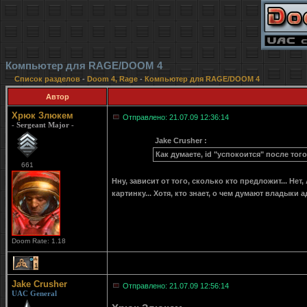
Компьютер для RAGE/DOOM 4
Список разделов
-
Doom 4, Rage
-
Компьютер для RAGE/DOOM 4
Автор
Хрюк Злюкем
Отправлено: 21.07.09 12:36:14
- Sergeant Major -
Jake Crusher :
Как думаете, id "успокоится" после того
661
Нну, зависит от того, сколько кто предложит... Не
картинку... Хотя, кто знает, о чем думают владыки
Doom Rate: 1.18
1
Jake Crusher
Отправлено: 21.07.09 12:56:14
UAC General