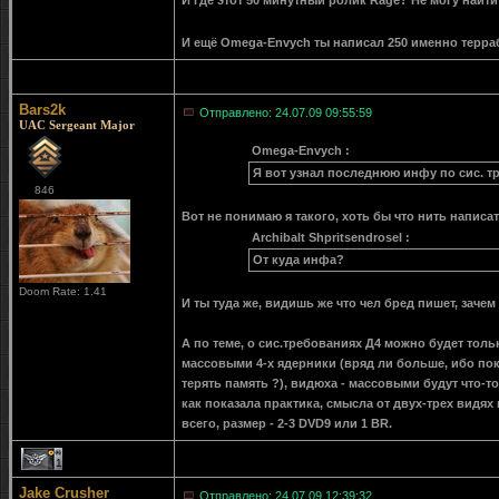
И где этот 50 минутный ролик Rаge? Не могу найт
И ещё Omega-Envych ты написал 250 именно терра
Bars2k
Отправлено: 24.07.09 09:55:59
UAC Sergeant Major
Omega-Envych :
Я вот узнал последнюю инфу по сис. т
846
Вот не понимаю я такого, хоть бы что нить написат
Archibalt Shpritsendrosel :
От куда инфа?
Doom Rate: 1.41
И ты туда же, видишь же что чел бред пишет, зачем
А по теме, о сис.требованиях Д4 можно будет тольк
массовыми 4-х ядерники (вряд ли больше, ибо пока 
терять память ?), видюха - массовыми будут что-то
как показала практика, смысла от двух-трех видях 
всего, размер - 2-3 DVD9 или 1 BR.
1
Jake Crusher
Отправлено: 24.07.09 12:39:32