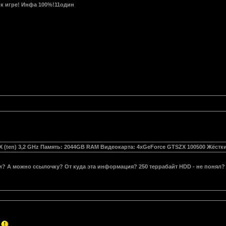
 к игре! Инфа 100%!11один
 X (ten) 3,2 GHz Память: 2044GB RAM Видеокарта: 4xGeForce GTSZX 100500 Жёстк
то ли? А можно ссылочку? От куда эта информация? 250 террабайт HDD - не понял