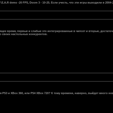
F.E.A.R demo -20 FPS, Doom 3 - 10-25. Если учесть, что эти игры выходили в 2004
тоящее время, первые и слабые это интегрированные в чипсет и вторые, доста
до своих настольных конкурентов.
 PS3 и XBox 360, или PS4 XBox 720? К тому времени, наверно, выйдет много н