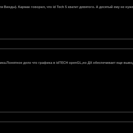
ля Винды). Кармак говорил, что id Tech 5 хватит девятого. А десятый ему не нуже
фика.Понятное дело что графика в idTECH openGL,но ДХ обеспечивает еще выво