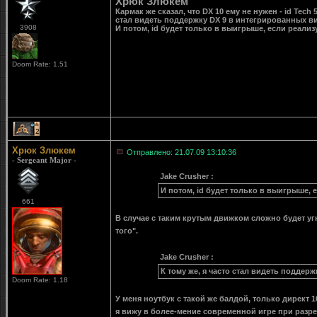
Хрюк Злюкем
Кармак же сказал, что DX 10 ему не нужен - id Tec
стал видеть поддержку DX 9 в интегрированных ви
3908
И потом, id будет только в выигрыше, если реализу
Doom Rate: 1.51
2
Хрюк Злюкем
Отправлено: 21.07.09 13:10:36
- Sergeant Major -
Jake Crusher :
И потом, id будет только в выигрыше, е
661
В случае с таким крутым движком сложно будет угн
того".
Jake Crusher :
К тому же, я часто стал видеть поддерж
Doom Rate: 1.18
У меня ноутбук с такой же балдой, только дирек
я вижу в более-мение современной игре при разре