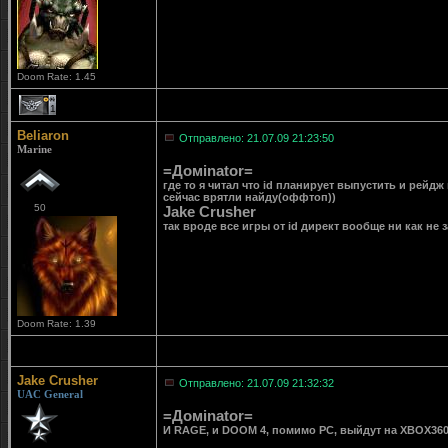
Doom Rate: 1.45
1
Beliaron
Отправлено: 21.07.09 21:23:50
Marine
=Домinator=
где то я читал что id планирует выпустить и рейд
сейчас врятли найду(оффтоп))
50
Jake Crusher
так вроде все игры от id директ вообще ни как не 
Doom Rate: 1.39
Jake Crusher
Отправлено: 21.07.09 21:32:32
UAC General
=Домinator=
И RAGE, и DOOM 4, помимо PC, выйдут на XBOX360