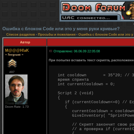
Ошибка с блоком Code или это у меня руки кривые?
Список разделов
-
Просьбы и пожелания
-
Ошибка с блоком Code или это у
Автор
M@@@H!aK
Отправлено: 06.06.09 22:05:08
= Sergeant =
При попытке вставить текст скрипта, расположен
497
int cooldown = 35*20; // 35*2
время спринта
int currentCooldown = 0;
Script 2 (void)
{
if (currentCooldown<=0) // Есл
{
Doom Rate: 1.73
currentCooldown = cooldown
GiveInventory( "SprintPower"
// Скрипт закончит свою работ
// а проверка if (currentCo
{