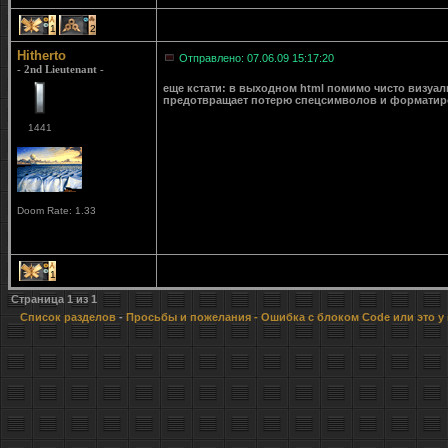
1
2
Hitherto
Отправлено: 07.06.09 15:17:20
- 2nd Lieutenant -
еще кстати: в выходном html помимо чисто визуальн
предотвращает потерю спецсимволов и форматир
1441
Doom Rate: 1.33
1
Страница
1
из
1
Список разделов
-
Просьбы и пожелания
- Ошибка с блоком Code или это у