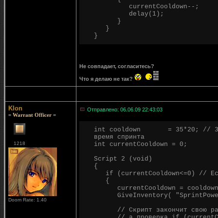
currentCooldown--;
delay(1);
}
}
}
Не совпадает, согласитесь?
Что я делаю не так?
Klon
Отправлено: 06.06.09 22:43:03
= Warrant Officer =
int cooldown = 35*20; // 35*2
время спринта
1218
int currentCooldown = 0;
Script 2 (void)
{
if (currentCooldown<=0) // Есл
{
currentCooldown = cooldown
GiveInventory( "SprintPower"
Doom Rate: 1.40
// Скрипт закончит свою работ
// а проверка if (currentCo