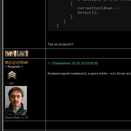
{
currentCooldown--;
delay(1);
}
}
}
Так не устроит?
1
2
M@@@H!aK
Отправлено: 01.01.70 03:00:00
= Sergeant =
Комментарий появился, а цикл while - нет. Если че
497
Doom Rate: 1.73