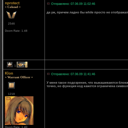
nprotect
Отправлено: 07.06.09 11:02:46
= Colonel =
да уж, причем ладно бы while просто не отображал
2546
Doom Rate: 1.48
1
2
Klon
Отправлено: 07.06.09 11:41:46
= Warrant Officer =
У меня такое подозрение, что выкашиваются блоки с
точно, но функция код кажется ограничена симво
1218
Doom Rate: 1.40