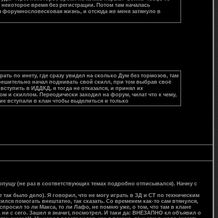
, некоторое время без регистрации. Потом там началась
оя форумнословесковая жизнь, и отсюда же меня затянуло в
ать по инету, где сразу увидел на сколько Дум без тормозов, там
о решительно начал поднивать свой скилл, при том выбрав своё
ступить в ИДДКД, я тогда не отказался, и принял их
м и скиллом. Переодически заходил на форум, чилат что к чему,
гие вступали в клан чтобы выделиться и только
 опущу (не раз в соответствующих темах подробно отписывался). Начну с
так было дело). Я говорил, что не могу играть в ЗД и СТ по техническим
ился помогать внештатно, так сказать. Со временем как-то сам втянулся,
просил то ли Макса, то ли Лафо, не помню уже, о том, что там в клане
, ни с сего. Зашел я значит, посмотрел. И таки да: ВНЕЗАПНО кл объявил о