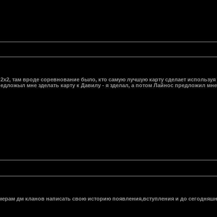
 2х2, там вроде соревнование было, кто самую лучшую карту сделает используя т
редложыл мне зделать карту к Давилу - я зделал, а потом Лайнос предложил мне 
мерам дм кланов написать свою историю появления,вступления и до сегодняш