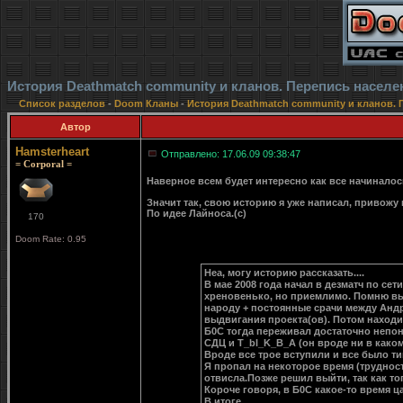
История Deathmatch community и кланов. Перепись населе
Список разделов
-
Doom Кланы
-
История Deathmatch community и кланов. 
Автор
Hamsterheart
Отправлено: 17.06.09 09:38:47
= Corporal =
Наверное всем будет интересно как все начиналос
Значит так, свою историю я уже написал, привожу 
По идее Лайноса.(с)
170
Doom Rate: 0.95
Неа, могу историю рассказать....
В мае 2008 года начал в дезматч по сет
хреновенько, но приемлимо. Помню выиг
народу + постоянные срачи между Андро
выдвигания проекта(ов). Потом находи
Б0С тогда переживал достаточно непон
СДЦ и T_bl_K_B_A (он вроде ни в каком 
Вроде все трое вступили и все было тип
Я пропал на некоторое время (трудности
отвисла.Позже решил выйти, так как т
Короче говоря, в Б0С какое-то время 
В итоге