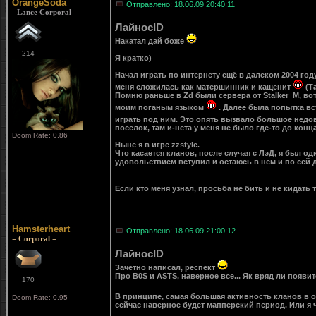
OrangeSoda
Отправлено: 18.06.09 20:40:11
- Lance Corporal -
ЛайносID
Накатал дай боже
214
Я кратко)
Начал играть по интернету ещё в далеком 2004 году
меня сложилась как матершинник и кащенит
(Та
Помню раньше в Zd были сервера от Stalker_M, вот
моим поганым языком
. Далее была попытка вс
играть под ним. Это опять вызвало большое недов
поселок, там и-нета у меня не было где-то до конца
Doom Rate: 0.86
Ныне я в игре zzstyle.
Что касается кланов, после случая с ЛэД, я был о
удовольствием вступил и остаюсь в нем и по сей 
Если кто меня узнал, просьба не бить и не кидать
Hamsterheart
Отправлено: 18.06.09 21:00:12
= Corporal =
ЛайносID
Зачетно написал, респект
Про B0S и ASTS, наверное все... Як вряд ли появи
170
В принципе, самая большая активность кланов в он
Doom Rate: 0.95
сейчас наверное будет мапперский период. Или я 