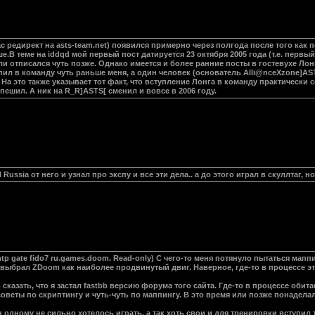
час редирект на asts-team.net) появился примерно через полгода после того как
.В теме на iddqd мой первый пост датируется 23 октября 2005 года (т.е. первы
ли отписался чуть позже. Однако имеется и более ранние посты в гостевухе Лонг
пил в команду чуть раньше меня, а один человек (основатель Alli@nceXzone]AST
а это также указывает тот факт, что вступление Лонга в команду практически 
 спешил. А ник на R_R]ASTS[ сменил и вовсе в 2006 году.
Russia от него и узнал про экспу и все эти дела.. а до этого играл в скуллтаг, но
p gate fido7 ru.games.doom. Read-only) С чего-то меня потянуло пытаться маппи
выбрал ZDoom как наиболее продвинутый двиг. Наверное, где-то в процессе эт
 сказать, что я застал fastbb версию форума того сайта. Где-то в процессе оби
советы по скриптингу и чуть-чуть по маппингу. В это время или позже понадел
н одному не сильно хотелось играть, а так хоть свои и для тренировки вступил 