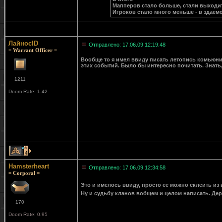
Мапперов стало больше, стали выходит
Игроков стало много меньше - в здаемо
ЛайносID
Отправлено: 17.06.09 12:19:48
= Warrant Officer =
Вообще то я имел ввиду писать летопись комьюнит
этих событий. Было бы интересно почитать. Знать,
1211
Doom Rate: 1.42
4
Hamsterheart
Отправлено: 17.06.09 12:34:58
= Corporal =
Это и имелось ввиду, просто ее можно склеить и
Ну и судьбу кланов вобщем и целом написать. Де
170
Doom Rate: 0.95