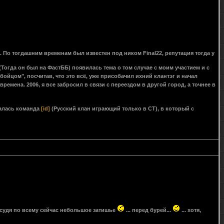
ь. По тогдашним временам был известен под ником Final22, репутация тогда у
(Тогда он был на ФастББ) появилась тема о том случае с моим участием и с
бойцом", посчитав, что это всё, уже присобачил ихний клантэг и начал
 времена. 2006, я все забросил в связи с переездом в другой город, а точнее в
ралась команда
[id]
(Русский клан играющий только в СТ), в который с
, судя по всему сейчас небольшое затишье
... перед бурей...
... хотя,