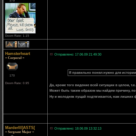
579
Doom Rate: 1.15
2
1
Hamsterheart
Отправлено: 17.06.09 21:49:30
= Corporal =
Я правильно понял:нужно для истории
170
Doom Rate: 0.95
Да, кроме того видение всей ситуации в целом, т.е
Может быть таким образом мы найдем причину, по
Ну и молодняк пущай подтягивается, нам лишних 
MarderIII]ASTS[
Отправлено: 18.06.09 13:32:13
= Sergeant Major =