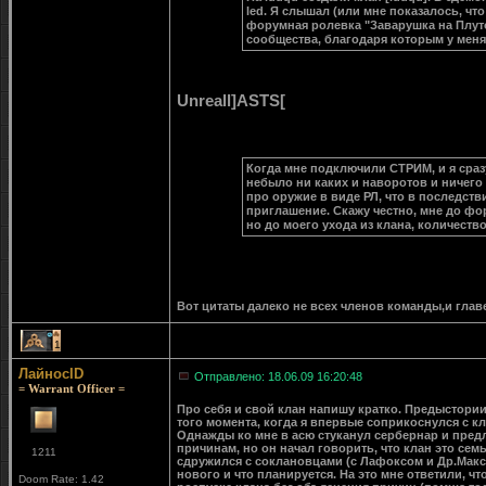
led. Я слышал (или мне показалось, чт
форумная ролевка "Заварушка на Плутон
сообщества, благодаря которым у меня
Unreall]ASTS[
Когда мне подключили СТРИМ, и я сразу 
небыло ни каких и наворотов и ничего 
про оружие в виде РЛ, что в последств
приглашение. Скажу честно, мне до фор
но до моего ухода из клана, количеств
Вот цитаты далеко не всех членов команды,и глав
1
ЛайносID
Отправлено: 18.06.09 16:20:48
= Warrant Officer =
Про себя и свой клан напишу кратко. Предыстории 
того момента, когда я впервые соприкоснулся с кл
Однажды ко мне в асю стуканул сербернар и предло
причинам, но он начал говорить, что клан это сем
1211
сдружился с соклановцами (с Лафоксом и Др.Максом
нового и что планируется. На это мне ответили, чт
Doom Rate: 1.42