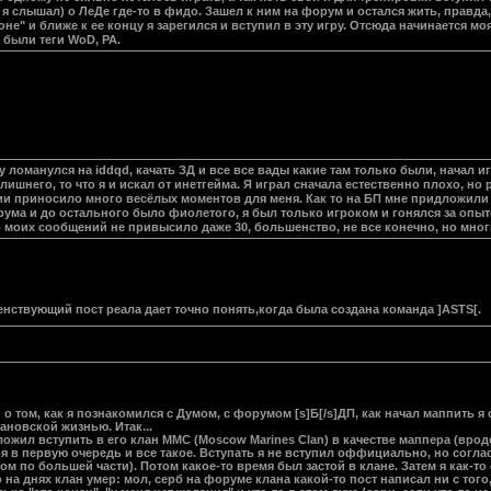
о я слышал) о ЛеДе где-то в фидо. Зашел к ним на форум и остался жить, правда
е" и ближе к ее концу я зарегился и вступил в эту игру. Отсюда начинается м
 были теги WoD, PA.
ломанулся на iddqd, качать ЗД и все все вады какие там только были, начал игр
лишнего, то что я и искал от инетгейма. Я играл сначала естественно плохо, н
ии приносило много весёлых моментов для меня. Как то на БП мне придложили в
ума и до остального было фиолетого, я был только игроком и гонялся за опыто
о моих сообщений не привысило даже 30, большенство, не все конечно, но мно
енствующий пост реала дает точно понять,когда была создана команда ]ASTS[.
о том, как я познакомился с Думом, с форумом [s]Б[/s]ДП, как начал маппить я
ановской жизнью. Итак...
жил вступить в его клан MMC (Moscow Marines Clan) в качестве маппера (вроде 
ья в первую очередь и все такое. Вступать я не вступил оффициально, но соглас
 по большей части). Потом какое-то время был застой в клане. Затем я как-то с
о на днях клан умер: мол, серб на форуме клана какой-то пост написал ни с того