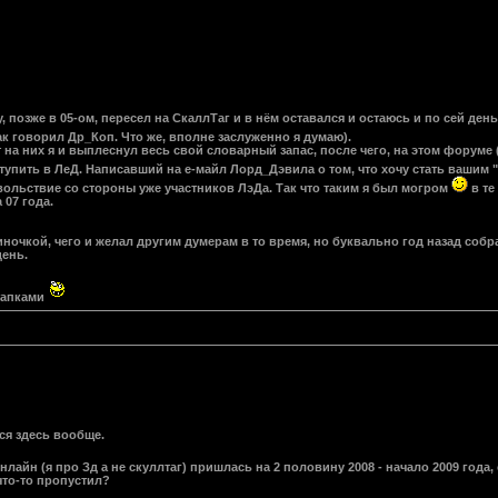
, позже в 05-ом, пересел на СкаллТаг и в нём оставался и остаюсь и по сей ден
к говорил Др_Коп. Что же, вполне заслуженно я думаю).
 на них я и выплеснул весь свой словарный запас, после чего, на этом форуме 
тупить в ЛеД. Написавший на е-майл Лорд_Дэвила о том, что хочу стать вашим "
ольствие со стороны уже участников ЛэДа. Так что таким я был могром
в те
 07 года.
диночкой, чего и желал другим думерам в то время, но буквально год назад соб
день.
 тапками
тся здесь вообще.
лайн (я про Зд а не скуллтаг) пришлась на 2 половину 2008 - начало 2009 года
что-то пропустил?