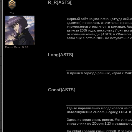
R_R]ASTS[
759
Первый сайт на jino-net.ru (оттуда сей
здаемон) появилась значительно раньше
упоминается о том, что я в команде. Ал
августа 2005 года, поскольку Лонг всту
основания команды ]ASTS[ в ZDaemon. Н
алли ещё с лета в 2005, но вступать не
Doom Rate: 0.88
Long]ASTS[
Я пришел гораздо раньше, играл с Maikl 
Const]ASTS[
Где-то параллельно я подписался на nnt
натолкнулся на ZDoom, Legacy, EDGE и 
Здесь история опять рвется. Могу лишь
справочник по ZDoom 1.23 и раздавал 
На iddqd создали клан [iddqd]. В здемо