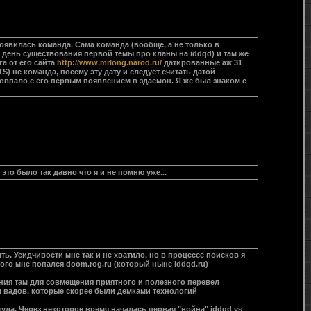
 появилась команда. Сама команда (вообще, а не только в
й день существования первой темы про кланы на iddqd) и там же
а от его сайта
http://www.mrlong.narod.ru/
датированные аж 31
S) не команда, посему эту дату и следует считать датой
совпало с его первым появлением в здаемон. Я же был знаком с
 это было так давно что я и не помню уже...
ть. Усидчивости мне так и не хватило, но в процессе поисков я
ого мне попался doom.rog.ru (который ныне iddqd.ru)
тания там для совмещения приятного и полезного перевел
ал вадов, которые скорее были демками технологий
туда. Через некоторое время началась первая "война" iddqd vs