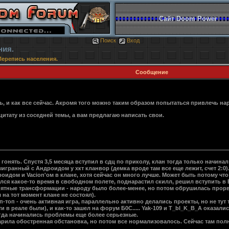
Сайт Doom Power
Поиск
Вход
ния.
Перепись населения.
Сообщение
ь, и как все сейчас. Акромя того можно таким образом попытаться привлечь на
цитату из соседней темы, а вам предлагаю написать свои.
и гонять. Спустя 3,5 месяца вступил в сдц по приколу, клан тогда только начина
ранный с Андроидом у хкт кланвор (демка вроде там все еще лежит, счет 2:0).
идом и Vacion'ом в клане, хотя сейчас он много лучше. Может быть потому что 
лся какое-то время в свободном полете, поднарастил скилл, решил вступить в
ятные трансформации - народу было более-менее, но потом обрушилась прорва и
на тот момент клане не состоял).
-топ - очень активная игра, параллельно активно делались проекты, но не тут т
 в реале были), и как-то зашел на форум Б0С..... Yak-109 и T_bl_K_B_A оказали
огда начинались проблемы еще более серьезные.
царила обостренная обстановка, но потом все нормализовалось. Сейчас там пол