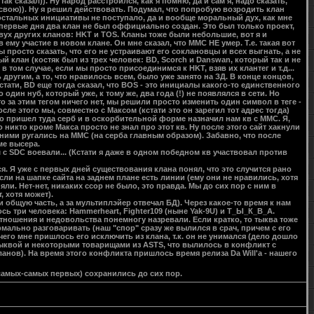
ак сказал)). Ну народ расстроился, как я помню, да и сам я, надо сказать,
- свою)). Ну я решил действовать. Подумал, что попробую возродить клан
 От остальных инициативы не поступало, да и вообще моральный дух, как мне
В первые дня два клан не был оффициально создан. Это был только проект,
вух других кланов: HKT и TOS. Кланы тоже были небольшие, вот я и
му участие в новом клане. Он мне сказал, что ММС НЕ умер. Т.е. такая вот
просто сказать, что его не устраивают его соклановцы и всех выгнать, а не
й клан (костяк был из трех человек: BD, Scorch и Danswan, который так и не
в том случае, если мы просто присоединимся к HKT, взяв их клантег и т.д...
ругим, а то, что нравилось всем, было уже занято на ЗД. В конце концов,
ати, BD еще тогда сказал, что BOS - это инициалы какого-то единственного
 один нуб, который уже, к тому же, два года (!) не появлялся в сети. Но
о за этим тегом ничего нет, мы решили просто изменить один символ в теге -
сле этого мы, совместно с Максом (кстати это он зарегил тот адрес тогда)
 то пришел туда серб и в оскорбительной форме назначил нам кв с ММС. Я,
о никто кроме Макса просто не знал про этот кв. Ну после этого сайт хакнули
 ними ругались на ММС (на серба главным образом). Забавно, что после
ме высера.
 с SDC воевали... (Кстати я даже в одном победном кв участвовал против
я. Я уже с первых дней существования клана понял, что это случится рано
 если на шапке сайта на заднем плане есть линии (ему они не нравились, хотя
ли. Нет-нет, никаких ссор не было, это правда. Мы до сих пор с ним в
 хотя может).
 общую часть, а за мультиплэйер отвечал БД). Через какое-то время к нам
 три человека: Hammerheart, Fighter109 (ныне Yak-9U) и Т_Ы_К_В_А.
тношения и недовольства понемногу назревали. Если кратко, то тыква тоже
рмально разговаривать (наш "спор" сразу же вылился в срач, причем с его
его мне пришлось его исключить из клана, т.к. он не унимался (дело дошло
, тыквой и некоторыми товарищами из ASTS, что вылилось в конфликт с
ов). На время этого конфликта пришлось время релиза Da Will'а - нашего
 самых-самых первых) сохранились до сих пор.