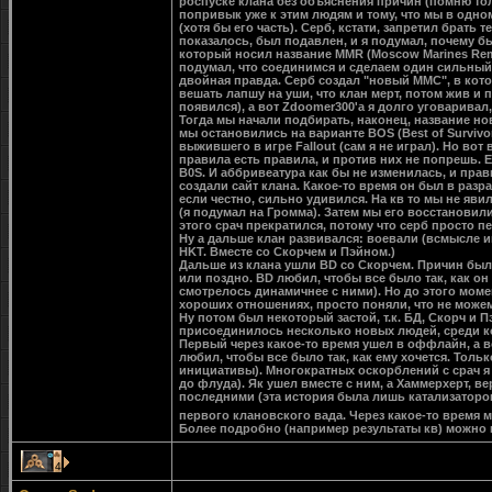
роспуске клана без объяснения причин (помню только
попривык уже к этим людям и тому, что мы в одном
(хотя бы его часть). Серб, кстати, запретил брать
показалось, был подавлен, и я подумал, почему б
который носил название MMR (Moscow Marines Rema
подумал, что соединимся и сделаем один сильный к
двойная правда. Серб создал "новый ММС", в котор
вешать лапшу на уши, что клан мерт, потом жив и 
появился), а вот Zdoomer300'а я долго уговаривал,
Тогда мы начали подбирать, наконец, название нов
мы остановились на варианте BOS (Best of Surviv
выжившего в игре Fallout (сам я не играл). Но вот 
правила есть правила, и против них не попрешь. Ес
B0S. И аббривеатура как бы не изменилась, и прави
создали сайт клана. Какое-то время он был в разр
если честно, сильно удивился. На кв то мы не явил
(я подумал на Громма). Затем мы его восстановил
этого срач прекратился, потому что серб просто 
Ну а дальше клан развивался: воевали (всмысле иг
HKT. Вместе со Скорчем и Пэйном.)
Дальше из клана ушли BD со Скорчем. Причин было 
или поздно. BD любил, чтобы все было так, как он 
смотрелось динамичнее с ними). Но до этого момен
хороших отношениях, просто поняли, что не можем 
Ну потом был некоторый застой, т.к. БД, Скорч и 
присоединилось несколько новых людей, среди ко
Первый через какое-то время ушел в оффлайн, а в
любил, чтобы все было так, как ему хочется. Толь
инициативы). Многократных оскорблений с срач я 
до флуда). Як ушел вместе с ним, а Хаммерхерт, в
последними (эта история была лишь катализаторо
первого клановского вада. Через какое-то время 
Более подробно (например результаты кв) можно 
4