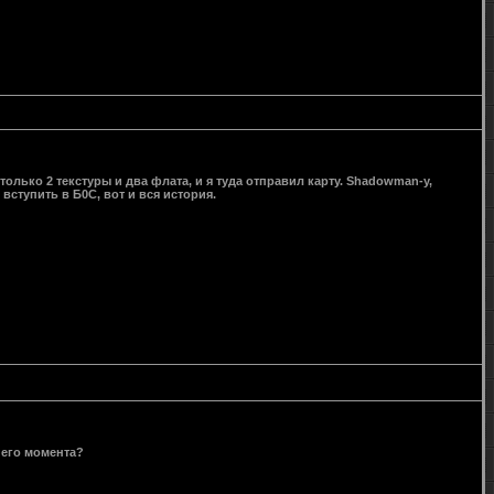
олько 2 текстуры и два флата, и я туда отправил карту. Shadowman-у,
вступить в Б0С, вот и вся история.
него момента?