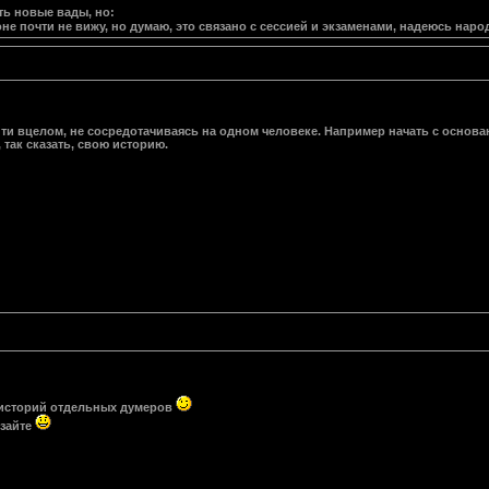
ь новые вады, но:
не почти не вижу, но думаю, это связано с сессией и экзаменами, надеюсь наро
и вцелом, не сосредотачиваясь на одном человеке. Например начать с основа
 так сказать, свою историю.
з историй отдельных думеров
рзайте