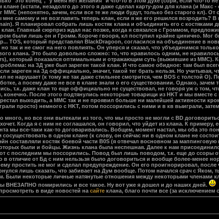
 "это конец", "у меня нет желания" и что-то в этом духе (сори, если что-то не т
 клане (кстати, незадолго до этого я даже сделал карту-дом для клана (и Макс 
 тег ММС (непонятно, зачем, если все те же люди будут, только без старого кл).
ы мне самому и не возглавить теперь клан, если я же его решился возродить? 
in). Я планировал собрать лишь костяк клана и объединить его с костяками д
лан. Главный сюрприз ждал нас позже, когда я связался с Громмом, предложив е
ом были лишь он и Громм. Короче гвооря, кл поступил крайне цинично. Мог бы 
пр... TOS, который представлял BlackDragoon, согласился на объединение в новы
 но так и не смог на него повлиять. Он уперся и сказал, что убъединимся только 
ого клана. Это было довольно сложно: то, что нравилось одним, не нравилось д
ors), который показался оптимальным и отражающим суть (выжившие из ММС). Кст
вроблема: на ЗД уже был зареген такой клан. И что самое обидное: там был всего
ли зареген на Зд оффициально, значит, такой тег брать нельзя. Но учитывая, чт
л не нарушает (к тому же так даже стильнее смотрится, чем BOS с толстой О). По
аботке, а посему даже не все в клане знали о его существовании. Однако, зачем
ись, т.к. даже клан то еще оффициально не существовал, не говоря уж о том, чт
и, конечно. После этого подтянулись некоторые товарищи из HKT и мы вместе с
перестал выходить, а ММС так и не проявил больше ни малейшей активности кро
рали просто) немного с HKT, потом поссорились с ними и в кв выиграли, затем
много, но все они вытекали из того, что мы просто не могли с BD договоритьс
хочет. Когда я с ним не соглашался, он говорил, что уйдет из клана. К примеру,
та мы все-таки как-то договаривались. Вобщем, момент настал, мы оба это поня
сосуществовать в одном клане (к слову, он сейчас ни в одном клане не состоит,
Пэйн составляли костяк боевой части B0S (я отвечал восновном за маппинговую и
торых были и бойцы. Жизнь клана была неспешная. Далее к нам присоединилось
от с последним мы поссорились. Повод был лишь поводом, т.к. еще до ссоры о
ко в отличие от Бд с ним нельзьзя было договориться и вообще более-менее но
ему простить не мог и сделал предупреждение. Он его проигнорировал, после ч
ернулся лишь сказать, что забивает на Дум вообще. Потом начался срач с Яком
м. Были некоторые личные натянутые отношения между некоторыми членами клан
мы ВНЕЗАПНО помирились и все такое. Ну вот уже я дошел и до наших дней.
просмотреть в виде новостей на
сайте
клана, благо почти все (за исключением