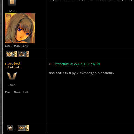
1218
Doom Rate: 1.40
1
2
nprotect
Отправлено: 22.07.09 21:07:29
= Colonel =
вот-вот. слил ру и айфолдер в помощь
2546
Doom Rate: 1.48
1
2