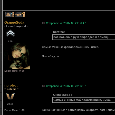
1
1
OrangeSoda
Отправлено: 23.07.09 21:56:47
- Lance Corporal -
nprotect :
вот-вот. слил ру и айфолдер в помощь
214
Самые УГшные файлообменники, имхо.
По сабжу, за.
Doom Rate: 0.86
nprotect
Отправлено: 23.07.09 23:36:57
= Colonel =
OrangeSoda :
Самые УГшные файлообменники, имхо.
2546
какие неУГшные? рапидшара? скорость там ненам
Doom Rate: 1.48