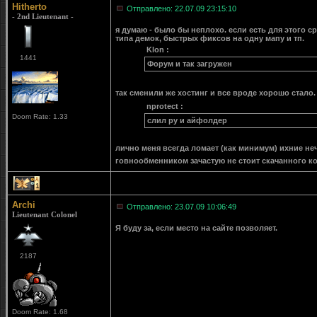
Hitherto
Отправлено: 22.07.09 23:15:10
- 2nd Lieutenant -
я думаю - было бы неплохо. если есть для этого с
типа демок, быстрых фиксов на одну мапу и тп.
Klon :
1441
Форум и так загружен
так сменили же хостинг и все вроде хорошо стало.
nprotect :
Doom Rate: 1.33
слил ру и айфолдер
лично меня всегда ломает (как минимум) ихние неч
говнообменником зачастую не стоит скачанного ко
1
Archi
Отправлено: 23.07.09 10:06:49
Lieutenant Colonel
Я буду за, если место на сайте позволяет.
2187
Doom Rate: 1.68