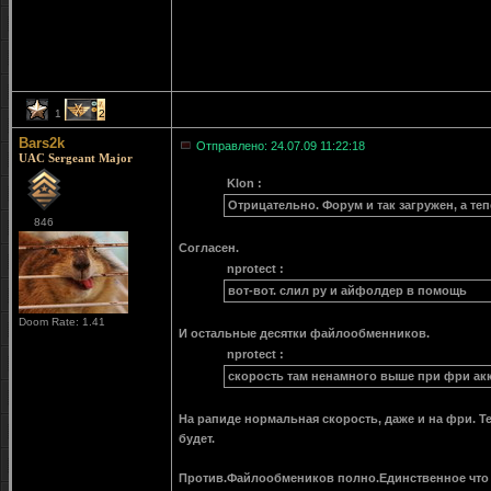
1
2
Bars2k
Отправлено: 24.07.09 11:22:18
UAC Sergeant Major
Klon :
Отрицательно. Форум и так загружен, а теп
846
Согласен.
nprotect :
вот-вот. слил ру и айфолдер в помощь
Doom Rate: 1.41
И остальные десятки файлообменников.
nprotect :
скорость там ненамного выше при фри ак
На рапиде нормальная скорость, даже и на фри. Т
будет.
Против.Файлообмеников полно.Единственное что 