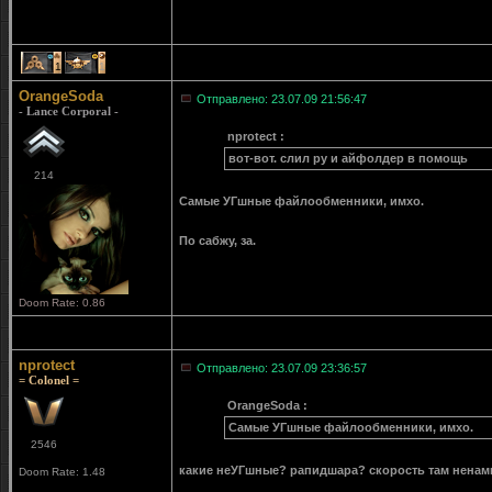
1
1
OrangeSoda
Отправлено: 23.07.09 21:56:47
- Lance Corporal -
nprotect :
вот-вот. слил ру и айфолдер в помощь
214
Самые УГшные файлообменники, имхо.
По сабжу, за.
Doom Rate: 0.86
nprotect
Отправлено: 23.07.09 23:36:57
= Colonel =
OrangeSoda :
Самые УГшные файлообменники, имхо.
2546
какие неУГшные? рапидшара? скорость там ненам
Doom Rate: 1.48