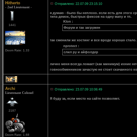
Hitherto
Отправлено: 22.07.09 23:15:10
- 2nd Lieutenant -
я думаю - было бы неплохо. если есть для этого с
типа демок, быстрых фиксов на одну мапу и тп.
Klon :
1441
Форум и так загружен
так сменили же хостинг и все вроде хорошо стало.
nprotect :
Doom Rate: 1.33
слил ру и айфолдер
лично меня всегда ломает (как минимум) ихние неч
говнообменником зачастую не стоит скачанного ко
1
Archi
Отправлено: 23.07.09 10:06:49
Lieutenant Colonel
Я буду за, если место на сайте позволяет.
2187
Doom Rate: 1.68