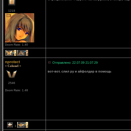
1218
Doom Rate: 1.40
1
2
nprotect
Отправлено: 22.07.09 21:07:29
= Colonel =
вот-вот. слил ру и айфолдер в помощь
2546
Doom Rate: 1.48
1
2