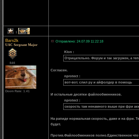
1
2
Bars2k
Отправлено: 24.07.09 11:22:18
UAC Sergeant Major
Klon :
Отрицательно. Форум и так загружен, а теп
846
Согласен.
nprotect :
вот-вот. слил ру и айфолдер в помощь
Doom Rate: 1.41
И остальные десятки файлообменников.
nprotect :
скорость там ненамного выше при фри ак
На рапиде нормальная скорость, даже и на фри. Т
будет.
Против.Файлообмеников полно.Единственное что 