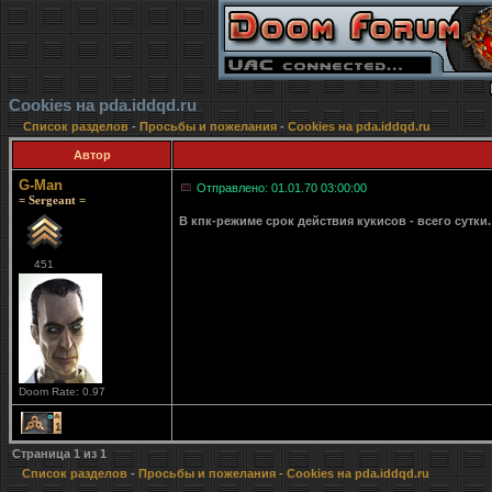
Cookies на pda.iddqd.ru
Список разделов
-
Просьбы и пожелания
-
Cookies на pda.iddqd.ru
Автор
G-Man
Отправлено: 01.01.70 03:00:00
= Sergeant =
В кпк-режиме срок действия кукисов - всего сутки
451
Doom Rate: 0.97
1
Страница
1
из
1
Список разделов
-
Просьбы и пожелания
- Cookies на pda.iddqd.ru