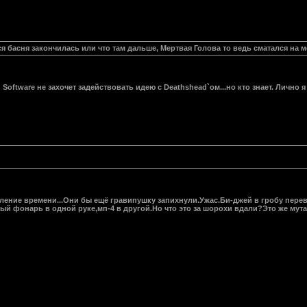
ся басня закончилась или что там дальше, Мертвая Голова то ведь сматался на м
 Software не захочет задействовать идею с Deathshead`ом...но кто знает. Лично я 
медление времени...Они бы ещё гравипушку запихнули.Ужас.Би-джей в гробу пе
клый фонарь в одной руке,мп-4 в другой.Но что это за шорохи вдали?Это же му