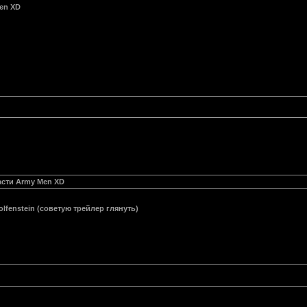
Men XD
части Army Men XD
lfenstein (советую трейлер глянуть)