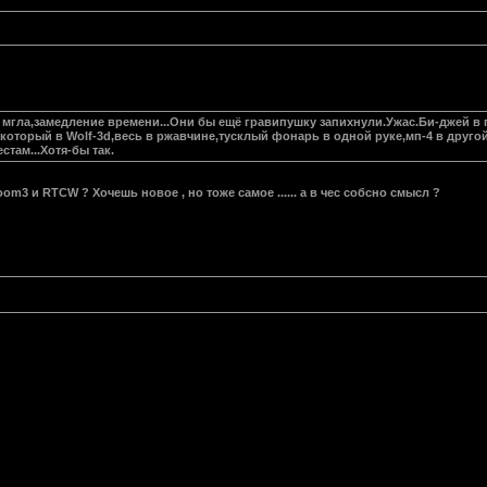
сть мгла,замедление времени...Они бы ещё гравипушку запихнули.Ужас.Би-джей 
,который в Wolf-3d,весь в ржавчине,тусклый фонарь в одной руке,мп-4 в друго
там...Хотя-бы так.
oom3 и RTCW ? Хочешь новое , но тоже самое ...... а в чес собсно смысл ?