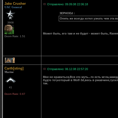
Jake Crusher
Отправлено: 09.09.08 22:06:18
UAC General
3EPHOEd :
Опять же всегда хотел узнать чем эта в
3908
Может быть, его там и не будет - может быть, Raven
Doom Rate: 1.51
2
Carth[sting]
Отправлено: 06.12.08 22:57:20
Marine
Мне не нравиться.Вся это муть...то есть мгла,за
будто тот,который в Wolf-3d,весь в ржавчине,тус
так.
41
Doom Rate: 0.67