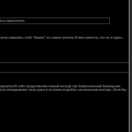
ега самолетеке.
хочу навалять этой "башке" по самое нехочу. И мне кажется, что не я один...
ревернулся.Я себе представляю новый вольф так:Заброшенный бункер,как-
танты вскидывают свои руки в агониях,подобно сигнальным жестам...Хотя-бы