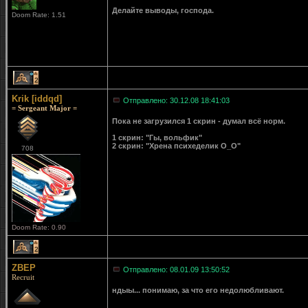
Делайте выводы, господа.
Doom Rate: 1.51
2
Krik [iddqd]
Отправлено: 30.12.08 18:41:03
= Sergeant Major =
Пока не загрузился 1 скрин - думал всё норм.
1 скрин: "Гы, вольфик"
2 скрин: "Хрена психеделик O_O"
708
Doom Rate: 0.90
2
ZBEP
Отправлено: 08.01.09 13:50:52
Recruit
ндыы... понимаю, за что его недолюбливают.