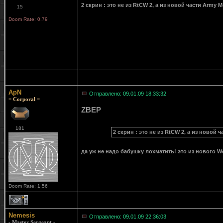
2 скрин : это не из RtCW 2, а из новой части Army 
15
Doom Rate: 0.79
ApN
Отправлено: 09.01.09 18:33:32
= Corporal =
ZBEP
181
2 скрин : это не из RtCW 2, а из новой 
да уж не надо бабушку лохматить! это из нового Wo
Doom Rate: 1.56
1
Nemesis
Отправлено: 09.01.09 22:36:03
- Master Sergeant -