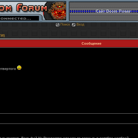
Сайт Doom Power
Поиск
Вход
CW)
Сообщение
четвертого