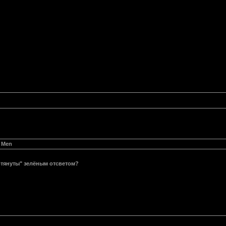
y Men
бтянуты" зелёным отсветом?