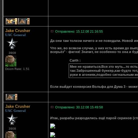
1
1
Jake Crusher
Отправлено: 15.12.08 21:16:55
UAC General
Да они там толком ничего и не поведали. Новой ин
Что же, во всяком случае, у них есть время до вып
всерьёз" - фигня! Значит, не особенно-то она и бу
3908
Carth :
Мне не нравиться.Вся это муть...то е
Doom Rate: 1.51
так:Заброшенный бункер,как-будто тот
руки в агониях,подобно сигнальным жес
Если выйдет конверсия Вольфа для Дума 3 - может б
2
Jake Crusher
Отправлено: 30.12.08 15:49:58
UAC General
Итак, разрабы разродились ещё парой скринов (ст
3908