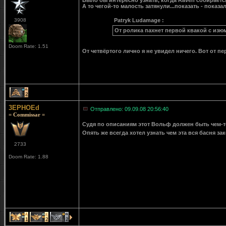
Было бы интересно узнать, когда Raven собираетс
А то чегой-то малость затянули...показать - показали
3908
Patryk Ludamage :
От ролика пахнет первой квакой с изю
Doom Rate: 1.51
От четвёртого лично я не увидел ничего. Вот от пе
2
3EPHOEd
Отправлено: 09.09.08 20:56:40
= Commissar =
Судя по описаниям этот Вольф должен быть чем-то
Опять же всегда хотел узнать чем эта вся басня з
2733
Doom Rate: 1.88
1
2
2