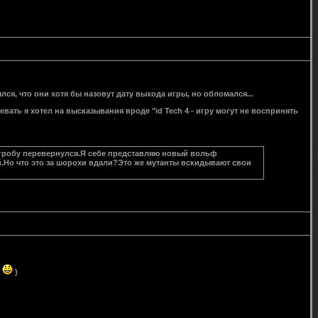
ся, что они хотя бы назовут дату выхода игры, но обломался...
евать я хотел на высказывания вроде "id Tech 4 - игру могут не воспринять
в гробу перевернулся.Я себе представляю новый вольф
й.Но что это за шорохи вдали?Это же мутанты вскидывают свои
т
)