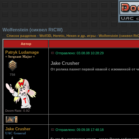
Wolfenstein (сиквел RtCW)
Список разделов
-
Wolf3D, Heretic, Hexen и др. игры
-
Wolfenstein (сиквел Rt
Автор
Patryk Ludamage
Отправлено: 03.08.08 10:28:29
= Sergeant Major =
Jake Crusher
От ролика пахнет первой квакой с изюминкой от 
758
Doom Rate: 0.92
1
Jake Crusher
Отправлено: 09.09.08 17:48:18
UAC General