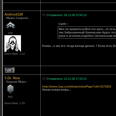
Android128
Отправлено: 06.12.08 23:50:10
- Master Corporal -
Carth :
Мне не нравиться.Вся это муть...то е
так:Заброшенный бункер,как-будто тот
339
руки в агониях,подобно сигнальным жес
Клево , а зах его тогда вопще делать ? Если есть D
Doom Rate: 1.12
1
Y-Dr. Now
Отправлено: 15.12.08 17:54:23
- Sergeant Major -
http://www.1up.com/do/previewPage?cId=3171815
Некая новая инфа...
642
Doom Rate: 1.35