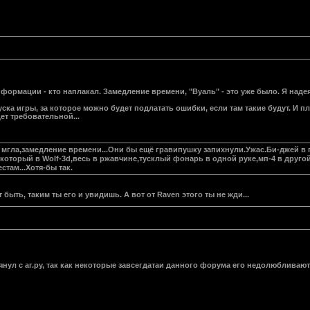
формации - кто наплакал. Замедление времени, "Вуаль" - это уже было. Я надеял
уска игры, за которое можно будет подлатать ошибки, если там такие будут. И пл
дет требовательной...
сть мгла,замедление времени...Они бы ещё гравипушку запихнули.Ужас.Би-джей 
,который в Wolf-3d,весь в ржавчине,тусклый фонарь в одной руке,мп-4 в друго
там...Хотя-бы так.
ыть, таким ты его и увидишь. А вот от Raven этого ты не жди...
янул с аг.ру, так как некоторые завсегдатаи данного форума его недолюбливаю