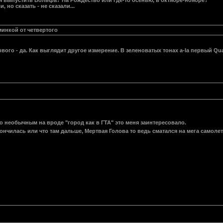
я выпустить Вольфа? На Рождество или где-то осенью, в октябре-ноябре?
, но сказать - не сказали...
минкой от четвертого
рвого - да. Как выглядит другое измерение. В зеленоватых тонах a-la первый Qu
 необычным на вроде "город как в ГТА" это меня заинтересовало.
акончилась или что там дальше, Мертвая Голова то ведь сматался на мега самоле