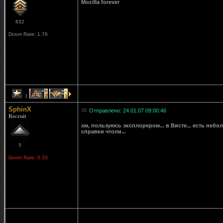
Mozilla forever
832
Doom Rate: 1.76
1
2
1
SphinX
Отправлено: 24.01.07 09:00:46
Recruit
хм, пользуюсь эксплорером... в Висте... есть небол
справки чтоли...
5
Doom Rate: 0.33