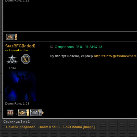
Doom Rate: 1.12
2
StasBFG[iddqd]
Отправлено: 25.01.07 23:37:43
-= DoomGod =-
Ну что тут неясно, сервер
http://zinfo.getsomewhere
1734
Doom Rate: 1.58
1
2
1
Страница
1
из
2
Список разделов
-
Doom Кланы
- Сайт клана [iddqd]