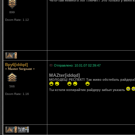
Чето-там немного лог глючит? Это только у меня 
899
Doom Rate: 1.12
2
Bpy6[iddqd]
Отправлено: 10.01.07 02:39:47
= Master Sergeant =
MAZter[iddqd]
МОЛОДЕЦ! РЕСПЕКТ! Так живо обстебать райдера!
566
Ты кстати копирайтик райдеру забыл указать
Doom Rate: 1.16
2
1