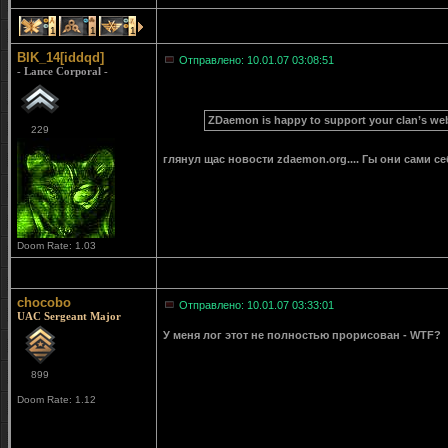
1
1
1
BIK_14[iddqd]
Отправлено: 10.01.07 03:08:51
- Lance Corporal -
ZDaemon is happy to support your clan’s we
229
глянул щас новости zdaemon.org.... Гы они сами себя с
Doom Rate: 1.03
chocobo
Отправлено: 10.01.07 03:33:01
UAC Sergeant Major
У меня лог этот не полностью прорисован - WTF?
899
Doom Rate: 1.12