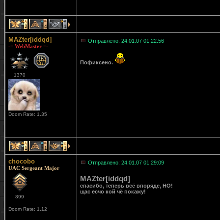
2
4
1
MAZter[iddqd]
Отправлено: 24.01.07 01:22:56
-= WebMaster =-
Пофиксено.
1370
Doom Rate: 1.35
1
1
1
chocobo
Отправлено: 24.01.07 01:29:09
UAC Sergeant Major
MAZter[iddqd]
спасибо, теперь всё впоряде, НО!
щас есчо кой чё покажу!
899
Doom Rate: 1.12