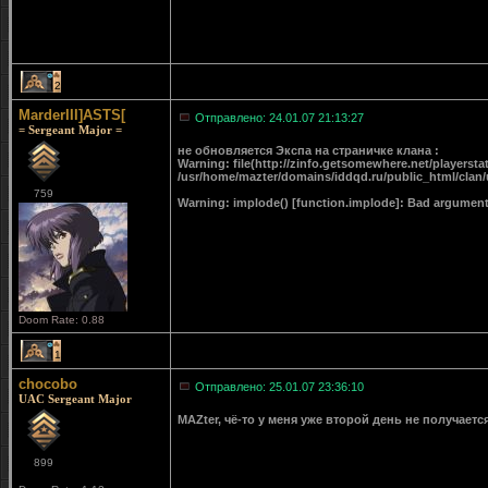
2
MarderIII]ASTS[
Отправлено: 24.01.07 21:13:27
= Sergeant Major =
не обновляется Экспа на страничке клана :
Warning: file(http://zinfo.getsomewhere.net/playerstat
/usr/home/mazter/domains/iddqd.ru/public_html/clan/
759
Warning: implode() [function.implode]: Bad argument
Doom Rate: 0.88
1
chocobo
Отправлено: 25.01.07 23:36:10
UAC Sergeant Major
MAZter, чё-то у меня уже второй день не получает
899