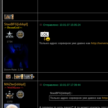
2
StasBFG[iddqd]
Отправлено: 10.01.07 15:05:24
-= DoomGod =-
1734
Только адрес серверов уже давно как
http://server
Doom Rate: 1.58
1
2
1
MAZter[iddqd]
Отправлено: 10.01.07 17:39:44
-= WebMaster =-
StasBFG[iddqd] :
Только адрес серверов уже давно как
http
1370
А сервера то хоть пашут? А то может удалить это