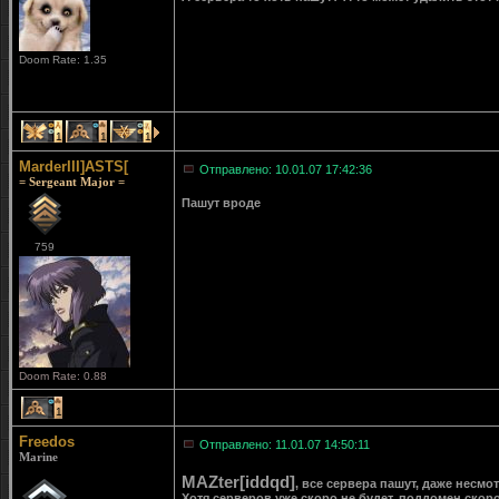
Doom Rate: 1.35
1
1
1
MarderIII]ASTS[
Отправлено: 10.01.07 17:42:36
= Sergeant Major =
Пашут вроде
759
Doom Rate: 0.88
1
Freedos
Отправлено: 11.01.07 14:50:11
Marine
MAZter[iddqd]
, все сервера пашут, даже несмо
Хотя серверов уже скоро не будет, поддомен скор