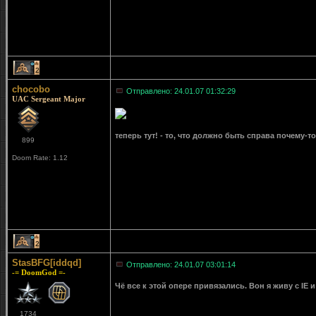
2
chocobo
Отправлено: 24.01.07 01:32:29
UAC Sergeant Major
теперь тут! - то, что должно быть справа почему-
899
Doom Rate: 1.12
2
StasBFG[iddqd]
Отправлено: 24.01.07 03:01:14
-= DoomGod =-
Чё все к этой опере привязались. Вон я живу с IE
1734