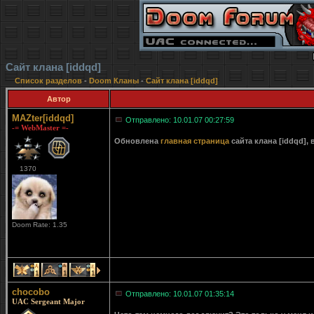
Сайт клана [iddqd]
Список разделов
-
Doom Кланы
-
Сайт клана [iddqd]
Автор
MAZter[iddqd]
Отправлено: 10.01.07 00:27:59
-= WebMaster =-
Обновлена
главная страница
сайта клана [iddqd],
1370
Doom Rate: 1.35
1
1
1
chocobo
Отправлено: 10.01.07 01:35:14
UAC Sergeant Major