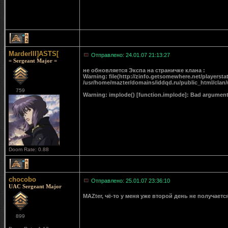
2
MarderIII]ASTS[
Отправлено: 24.01.07 21:13:27
= Sergeant Major =
не обновляется Экспа на страничке клана :
Warning: file(http://zinfo.getsomewhere.net/playerstat
/usr/home/mazter/domains/iddqd.ru/public_html/clan/
759
Warning: implode() [function.implode]: Bad argument
Doom Rate: 0.88
1
chocobo
Отправлено: 25.01.07 23:36:10
UAC Sergeant Major
MAZter, чё-то у меня уже второй день не получает
899