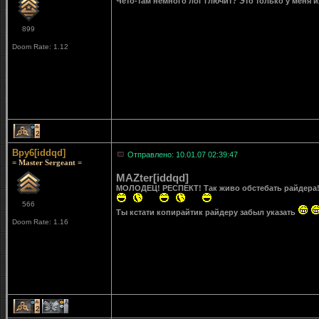
Чето-там немного лог глючит? Это только у меня 
899
Doom Rate: 1.12
2
Bpy6[iddqd]
Отправлено: 10.01.07 02:39:47
= Master Sergeant =
MAZter[iddqd]
МОЛОДЕЦ! РЕСПЕКТ! Так живо обстебать райдера!
566
Ты кстати копирайтик райдеру забыл указать
Doom Rate: 1.16
2
1