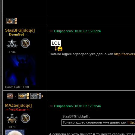
2
StasBFG[iddqd]
Отправлено: 10.01.07 15:05:24
-= DoomGod =-
1734
Только адрес серверов уже давно как
http://server
Doom Rate: 1.58
1
2
1
MAZter[iddqd]
Отправлено: 10.01.07 17:39:44
-= WebMaster =-
StasBFG[iddqd] :
Только адрес серверов уже давно как
http
1370
А сервера то хоть пашут? А то может удалить это