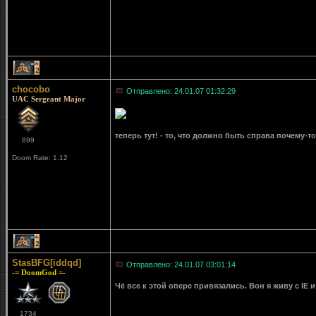
2
chocobo
Отправлено: 24.01.07 01:32:29
UAC Sergeant Major
теперь тут! - то, что должно быть справа почему-
899
Doom Rate: 1.12
2
StasBFG[iddqd]
Отправлено: 24.01.07 03:01:14
-= DoomGod =-
Чё все к этой опере привязались. Вон я живу с IE
1734