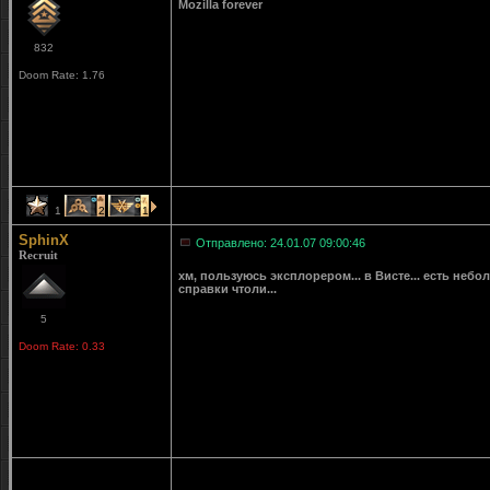
Mozilla forever
832
Doom Rate: 1.76
1
2
1
SphinX
Отправлено: 24.01.07 09:00:46
Recruit
хм, пользуюсь эксплорером... в Висте... есть небол
справки чтоли...
5
Doom Rate: 0.33