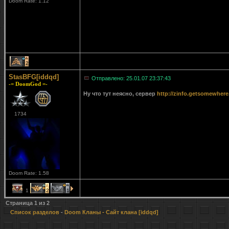
Doom Rate: 1.12
2
StasBFG[iddqd]
Отправлено: 25.01.07 23:37:43
-= DoomGod =-
Ну что тут неясно, сервер
http://zinfo.getsomewhere
1734
Doom Rate: 1.58
1
2
1
Страница
1
из
2
Список разделов
-
Doom Кланы
- Сайт клана [iddqd]