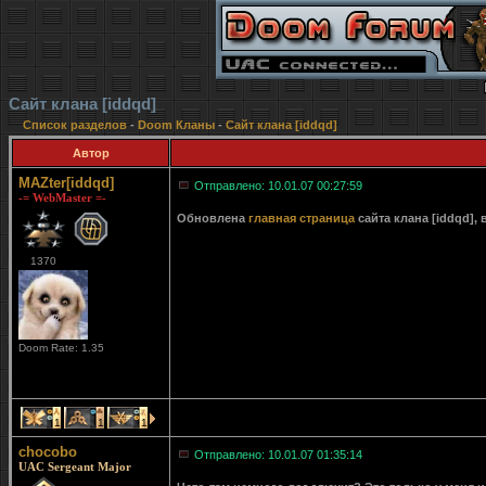
Сайт клана [iddqd]
Список разделов
-
Doom Кланы
-
Сайт клана [iddqd]
Автор
MAZter[iddqd]
Отправлено: 10.01.07 00:27:59
-= WebMaster =-
Обновлена
главная страница
сайта клана [iddqd],
1370
Doom Rate: 1.35
1
1
1
chocobo
Отправлено: 10.01.07 01:35:14
UAC Sergeant Major