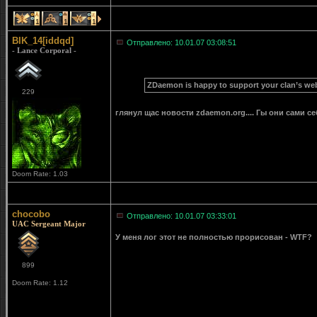
1
1
1
BIK_14[iddqd]
Отправлено: 10.01.07 03:08:51
- Lance Corporal -
ZDaemon is happy to support your clan’s we
229
глянул щас новости zdaemon.org.... Гы они сами себя с
Doom Rate: 1.03
chocobo
Отправлено: 10.01.07 03:33:01
UAC Sergeant Major
У меня лог этот не полностью прорисован - WTF?
899
Doom Rate: 1.12