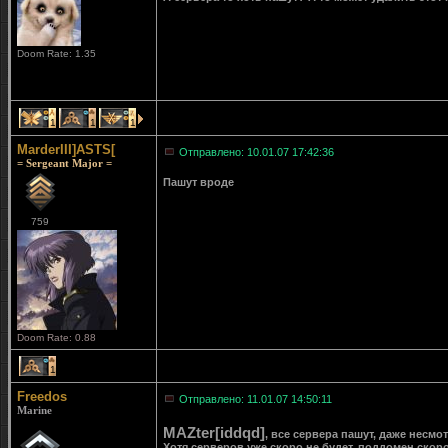
Doom Rate: 1.35
1
1
1
MarderIII]ASTS[
Отправлено: 10.01.07 17:42:36
= Sergeant Major =
Пашут вроде
759
Doom Rate: 0.88
1
Freedos
Отправлено: 11.01.07 14:50:11
Marine
MAZter[iddqd]
, все сервера пашут, даже несмо
Хотя серверов уже скоро не будет, поддомен скор