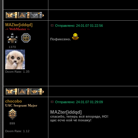
2
4
1
MAZter[iddqd]
Отправлено: 24.01.07 01:22:56
-= WebMaster =-
Пофиксено.
1370
Doom Rate: 1.35
1
1
1
chocobo
Отправлено: 24.01.07 01:29:09
UAC Sergeant Major
MAZter[iddqd]
спасибо, теперь всё впоряде, НО!
щас есчо кой чё покажу!
899
Doom Rate: 1.12