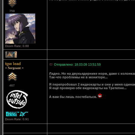
759
Doom Rate: 0.88
1
tgw lead
Отправлено: 18.03.09 13:51:59
= Sergeant =
Ладно. Но на двухьядернике норм, даже с колонка
Так-что проблемы не в мониторе...
Я перепробовал 2 видеокарты и они у меня одинак
467
Я ещё проверю обе видеокарты на Третепне...
А вам бы лишь постебаться.
Doom Rate: 0.91