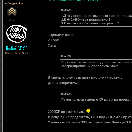
= Sergeant =
Bars2k :
1.Это искривление статическое или динам
2.В 640х480 - все нормально ?
467
3.С частотой обновления игрался ?
1.Динамическое
2.норм
3.ага
Doom Rate: 0.91
Bars2k :
Из-за чего может быть - дрова, частота об
заэкранировать и проверить Smile
Я сначала тоже подумал на источник помех...
Дрова непричём...
Bars2k :
Помогла смена дров с ХР-шных на дрова к В
2000/XP не предлагать.
И ваще NT не предлагать, т.к. я под ДОСом сижу, с
У меня там Селерон 333, который типа Пентиум 1.5..