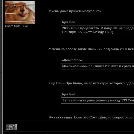
Очень даже причем могут быть.
tgw lead :
Doom Rate: 1.41
2000/XP не предлагать. И ваще NT не предл
Пентиум 1.5...(чета между 1 и 2)
У меня на работе такие машинки под винь 2000 бе
=Домinator= :
Максимальный пентиум1 233 mhz и сразу п
Еще Пень Про быль, на архитектуре которого сдел
tgw lead :
Тут не почуствуешь разницу между 333 Селе
Ну как сказать. Если это Covington, то скорости с
1