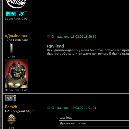
Doom Rate: 0.91
=Домinator=
Отправлено: 18.03.09 18:29:59
- 2nd Lieutenant -
tgw lead
Хех, давным-давно у меня был точно такой же проц
быстро работало и он даже не грелся. Я бы не стал
1440
Doom Rate: 1.45
1
Bars2k
Отправлено: 19.03.09 12:01:01
UAC Sergeant Major
tgw lead :
Дрова непричём...
846