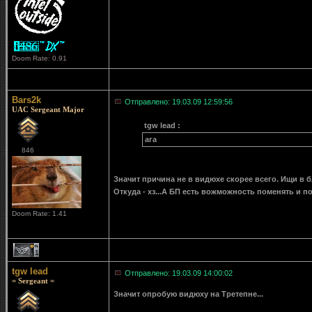
Doom Rate: 0.91
Bars2k
Отправлено: 19.03.09 12:59:56
UAC Sergeant Major
tgw lead :
ага
846
Значит причина не в видюхе скорее всего. Ищи в 
Откуда - хз...А БП есть вожможность поменять и п
Doom Rate: 1.41
1
tgw lead
Отправлено: 19.03.09 14:00:02
= Sergeant =
Значит опробую видюху на Третепне...