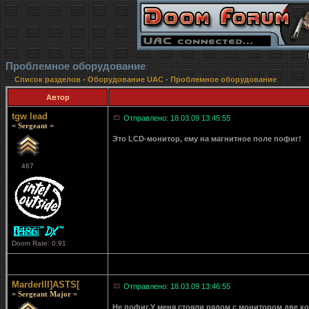
Проблемное оборудование
Список разделов
-
Оборудование UAC
-
Проблемное оборудование
Автор
tgw lead
Отправлено: 18.03.09 13:45:55
= Sergeant =
Это LCD-монитор, ему на магнитное поле пофиг!
467
Doom Rate: 0.91
MarderIII]ASTS[
Отправлено: 18.03.09 13:46:55
= Sergeant Major =
Не пофиг.У меня стояли рядом с монитором две ко