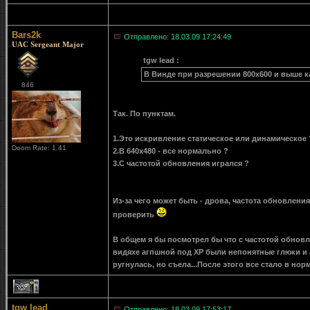
Bars2k
Отправлено: 18.03.09 17:24:49
UAC Sergeant Major
tgw lead :
В Винде при разрешении 800х600 и выше к
846
Так. По пунктам.
1.Это искривление статическое или динамическое 
Doom Rate: 1.41
2.В 640х480 - все нормально ?
3.С частотой обновления игрался ?
Из-за чего может быть - дрова, частота обновлени
проверить
В общем я бы посмотрел бы что с частотой обновле
видяхе агпшной под ХР были непонятные глюки и 
ругнулась, но съела...После этого все стало в норм
1
tgw lead
Отправлено: 18.03.09 17:53:17