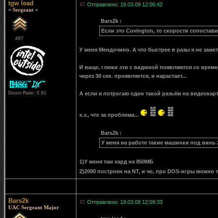
tgw lead
Отправлено: 19.03.09 12:06:42
= Sergeant =
Bars2k :
Если это Covington, то скорости сопостав
467
У меня Мендочино. А что быстрее в разы я не замет
И ваще, глюки эти с видюхой появляются со времен
через 30 сек. проявляется, и нарастает...
Doom Rate: 0.91
А если я потрогаю один такой разьём на видеокарт
х.з., что за проблема...
Bars2k :
У меня на работе такие машинки под винь 
1)У меня там хард на 850МБ
2)2000 построен на NT, и чо, про DOS-игры можно
Bars2k
Отправлено: 19.03.09 12:09:33
UAC Sergeant Major