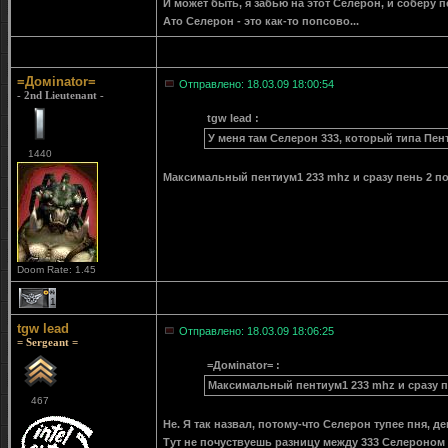
И может быть, я забью на этот Селерон, и соберу 
Ато Селерон - это как-то попсово...
=Домinator=
Отправлено: 18.03.09 18:00:54
- 2nd Lieutenant -
tgw lead :
У меня там Селерон 333, который типа Пенти
1440
Максимальный пентиум1 233 mhz и сразу пень 2 п
Doom Rate: 1.45
1
tgw lead
Отправлено: 18.03.09 18:06:25
= Sergeant =
=Домinator= :
Максимальный пентиум1 233 mhz и сразу п
467
Не. Я так назвал, потому-что Селерон тупее пня, д
Тут не почуствуешь разницу между 333 Селероном и 