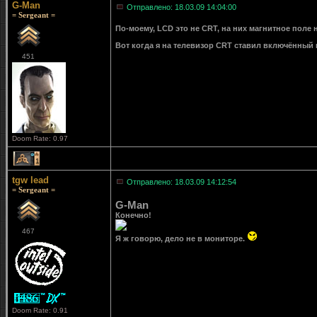
G-Man
Отправлено: 18.03.09 14:04:00
= Sergeant =
По-моему, LCD это не CRT, на них магнитное поле
Вот когда я на телевизор CRT ставил включённый 
451
Doom Rate: 0.97
1
tgw lead
Отправлено: 18.03.09 14:12:54
= Sergeant =
G-Man
Конечно!
467
Я ж говорю, дело не в мониторе.
Doom Rate: 0.91