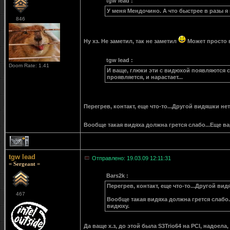
tgw lead :
У меня Мендочино. А что быстрее в разы я н
846
Ну хз. Не заметил, так не заметил
Может просто в
tgw lead :
Doom Rate: 1.41
И ваще, глюки эти с видюхой появляются со
проявляется, и нарастает...
Перегрев, контакт, еще что-то...Другой видяшки нет
Вообще такая видяха должна грется слабо...Еще ва
1
tgw lead
Отправлено: 19.03.09 12:11:31
= Sergeant =
Bars2k :
Перегрев, контакт, еще что-то...Другой вид
467
Вообще такая видяха должна грется слабо..
видюху.
Да ваще х.з, до этой была S3Trio64 на PCI, надоела,