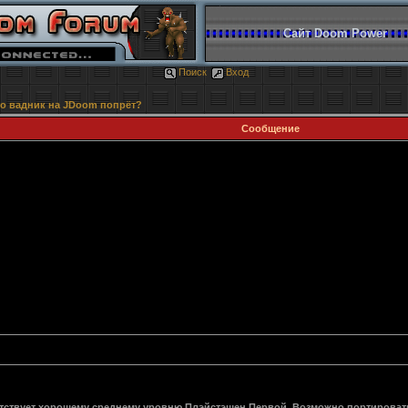
Сайт Doom Power
Поиск
Вход
то вадник на JDoom попрёт?
Сообщение
тствует хорошему среднему уровню Плэйстэшен Первой. Возможно портировать,