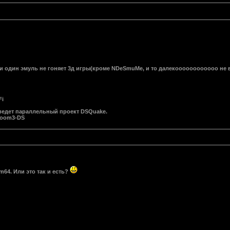
ни один эмуль не гоняет 3д игры(кроме NDeSmuMe, и то далекоооооооооооо не в
Fi
в ведет параллельный проект DSQuake.
Doom3-DS
m64. Или это так и есть?