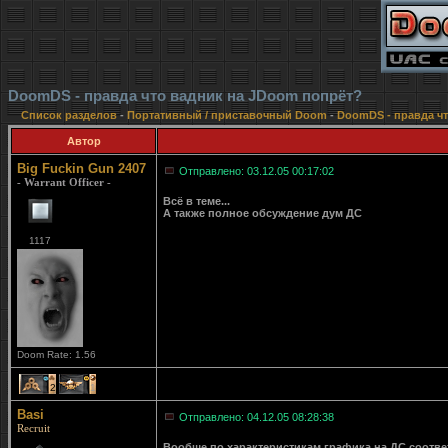
DoomDS - правда что вадник на JDoom попрёт?
Список разделов
-
Портативный / приставочный Doom
-
DoomDS - правда ч
Автор
Big Fuckin Gun 2407
Отправлено: 03.12.05 00:17:02
- Warrant Officer -
Всё в теме...
А также полное обсуждение дум ДС
1117
Doom Rate: 1.56
2
1
Basi
Отправлено: 04.12.05 08:28:38
Recruit
Вообще по характеристикам графика на ДС соотве