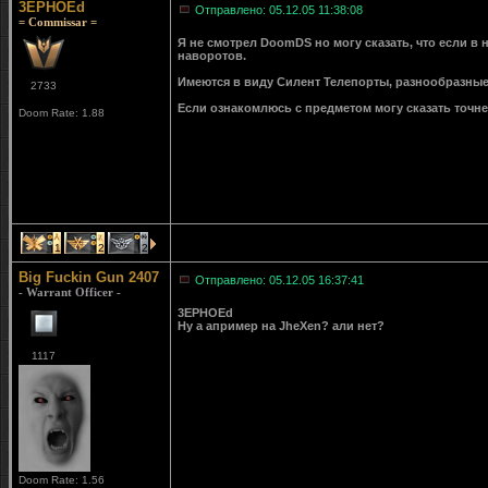
3EPHOEd
Отправлено: 05.12.05 11:38:08
= Commissar =
Я не смотрел DoomDS но могу сказать, что если в 
наворотов.
Имеются в виду Силент Телепорты, разнообразные
2733
Если ознакомлюсь с предметом могу сказать точне
Doom Rate: 1.88
1
2
2
Big Fuckin Gun 2407
Отправлено: 05.12.05 16:37:41
- Warrant Officer -
3EPHOEd
Ну а апример на JheXen? али нет?
1117
Doom Rate: 1.56