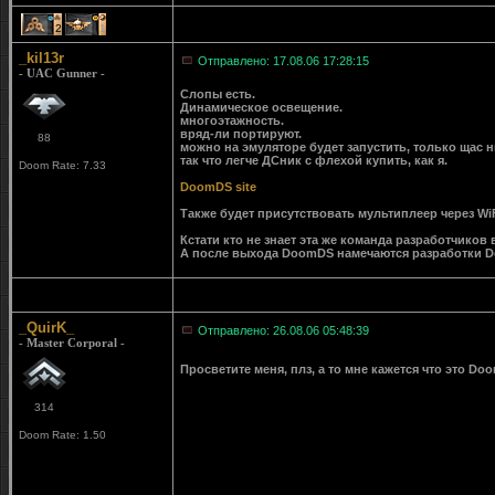
2
1
_kil13r
Отправлено: 17.08.06 17:28:15
- UAC Gunner -
Слопы есть.
Динамическое освещение.
многоэтажность.
вряд-ли портируют.
88
можно на эмуляторе будет запустить, только щас 
так что легче ДСник с флехой купить, как я.
Doom Rate: 7.33
DoomDS site
Также будет присутствовать мультиплеер через Wi
Кстати кто не знает эта же команда разработчико
А после выхода DoomDS намечаются разработки 
_QuirK_
Отправлено: 26.08.06 05:48:39
- Master Corporal -
Просветите меня, плз, а то мне кажется что это Doo
314
Doom Rate: 1.50