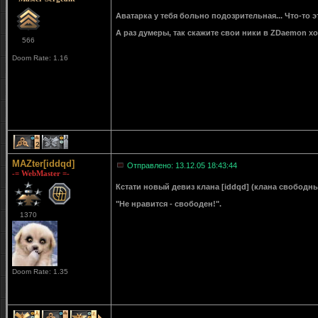
Аватарка у тебя больно подозрительная... Что-то э
А раз думеры, так скажите свои ники в ZDaemon хот
566
Doom Rate: 1.16
2
1
MAZter[iddqd]
Отправлено: 13.12.05 18:43:44
-= WebMaster =-
Кстати новый девиз клана [iddqd] (клана свободн
"Не нравится - свободен!".
1370
Doom Rate: 1.35