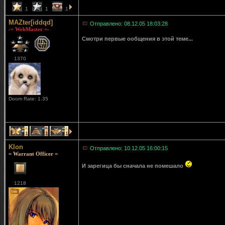
1
1
1
MAZter[iddqd]
Отправлено: 08.12.05 18:03:28
-= WebMaster =-
Смотри первые ообщения в этой теме...
1370
Doom Rate: 1.35
1
1
1
Klon
Отправлено: 10.12.05 16:00:15
= Warrant Officer =
И зарегица бы сначала не помешало
1218