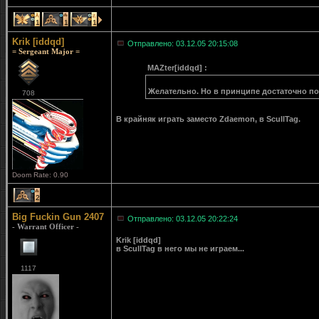
1
1
1
Krik [iddqd]
Отправлено: 03.12.05 20:15:08
= Sergeant Major =
MAZter[iddqd] :
Желательно. Но в принципе достаточно п
708
В крайняк играть заместо Zdaemon, в ScullTag.
Doom Rate: 0.90
2
Big Fuckin Gun 2407
Отправлено: 03.12.05 20:22:24
- Warrant Officer -
Krik [iddqd]
в ScullTag в него мы не играем...
1117