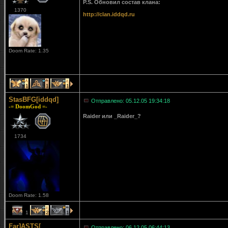
P.S. Обновил состав клана:
1370
http://clan.iddqd.ru
Doom Rate: 1.35
1
1
1
StasBFG[iddqd]
Отправлено: 05.12.05 19:34:18
-= DoomGod =-
Raider или _Raider_?
1734
Doom Rate: 1.58
1
2
1
Far]ASTS[
Отправлено: 06.12.05 06:44:13