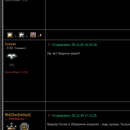
Doom Rate: 3.13
1
1
1
Izuver
Отправлено: 05.12.05 16:33:30
- UAC Gunner -
Ну че? Берете меня?
101
Doom Rate: 0.53
MAZter[iddqd]
Отправлено: 05.12.05 17:11:26
-= WebMaster =-
Берем! Если в ZDaemon играете - еще лучше. Тольк