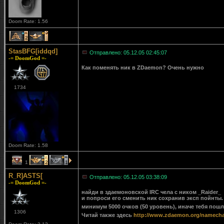
Doom Rate: 1.56
2
1
StasBFG[iddqd]
Отправлено: 05.12.05 02:45:07
-= DoomGod =-
Как поменять ник в ZDaemon? Очень нужно
1734
Doom Rate: 1.58
1
2
1
R_R]ASTS[
Отправлено: 05.12.05 03:38:09
-= DoomGod =-
найди в здаемоновской IRC чела с ником _Raider_
и попроси его сменить ник сохранив эксп пойнты. Е
минимум 5000 очков (50 уровень), иначе тебя пош
1306
Читай также здесь
http://www.zdaemon.org/namecha