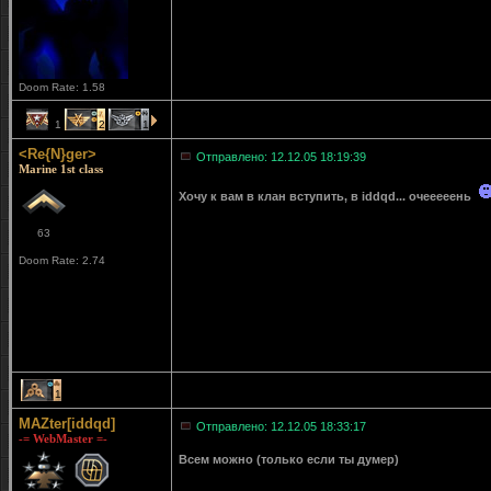
Doom Rate: 1.58
1
2
1
<Re{N}ger>
Отправлено: 12.12.05 18:19:39
Marine 1st class
Хочу к вам в клан вступить, в iddqd... очееееень
63
Doom Rate: 2.74
1
MAZter[iddqd]
Отправлено: 12.12.05 18:33:17
-= WebMaster =-
Всем можно (только если ты думер)