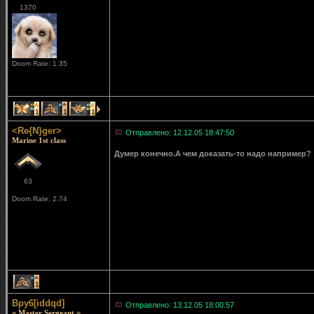
1370
Doom Rate: 1.35
1
1
1
<Re{N}ger>
Отправлено: 12.12.05 18:47:50
Marine 1st class
Думер конечно.А чем доказать-то надо например?
63
Doom Rate: 2.74
1
Bpy6[iddqd]
Отправлено: 13.12.05 18:00:57
= Master Sergeant =