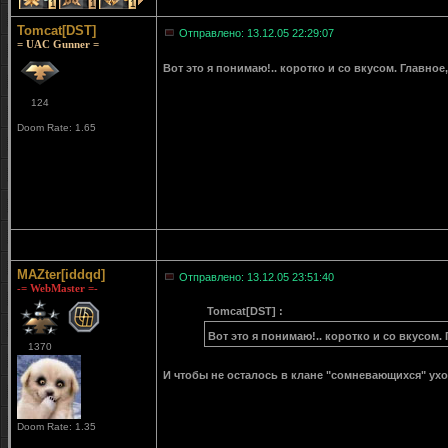
1
1
1
Tomcat[DST]
Отправлено: 13.12.05 22:29:07
= UAC Gunner =
Вот это я понимаю!.. коротко и со вкусом. Главно
124
Doom Rate: 1.65
MAZter[iddqd]
Отправлено: 13.12.05 23:51:40
-= WebMaster =-
Tomcat[DST] :
Вот это я понимаю!.. коротко и со вкусом
1370
И чтобы не осталось в клане "сомневающихся" ухо
Doom Rate: 1.35