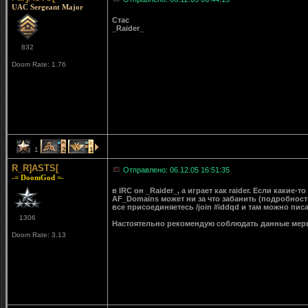
UAC Sergeant Major
Стас
_Raider_
832
Doom Rate: 1.76
1
2
1
R_R]ASTS[
Отправлено: 06.12.05 16:51:35
-= DoomGod =-
в IRC он _Raider_, а играет как raider. Если какие
AF_Domains может ни за что забанить (подробност
все присоединяетесь /join #iddqd и там можно писа
1306
Настоятельно рекомендую соблюдать данные мер
Doom Rate: 3.13