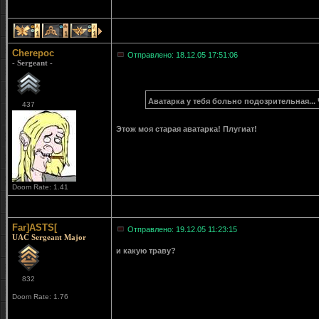
1
1
1
Cherepoc
Отправлено: 18.12.05 17:51:06
- Sergeant -
Аватарка у тебя больно подозрительная... 
437
Этож моя старая аватарка! Плугиат!
Doom Rate: 1.41
Far]ASTS[
Отправлено: 19.12.05 11:23:15
UAC Sergeant Major
и какую траву?
832
Doom Rate: 1.76