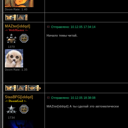
Doom Rate: 1.40
1
2
MAZter[iddqd]
Отправлено: 10.12.05 17:34:14
-= WebMaster =-
Начало темы читай.
1370
Doom Rate: 1.35
1
1
1
StasBFG[iddqd]
Отправлено: 10.12.05 18:38:08
-= DoomGod =-
MAZter[iddqd]
А ты сделай это автоматически
1734