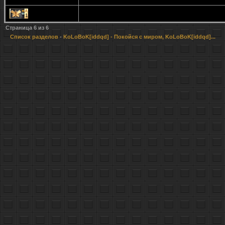
1
Страница
6
из
6
Список разделов
-
KoLoBoK[iddqd]
- Покойся с миром, KoLoBoK[iddqd]...