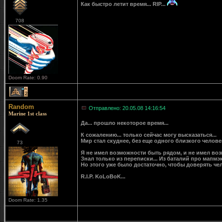
Как быстро летит время... RIP...
708
Doom Rate: 0.90
2
Random
Отправлено: 20.05.08 14:16:54
Marine 1st class
Да... прошло некоторое время...
К сожалению... только сейчас могу высказаться...
Мир стал скуднее, без еще одного близкого человек
73
Я не имел возможности быть рядом, и не имел воз
Знал только из переписки... Из баталий про мапм
Но этого уже было достаточно, чтобы доверять чело
R.I.P. KoLoBoK...
Doom Rate: 1.35