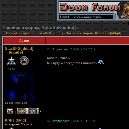
Покойся с миром, KoLoBoK[iddqd]...
Список разделов
-
KoLoBoK[iddqd]
-
Покойся с миром, KoLoBoK[iddqd]...
Автор
StasBFG[iddqd]
Отправлено: 13.05.08 12:37:58
-= DoomGod =-
Rest in Peace...
Мы будем всегда тебя помнить
1734
Doom Rate: 1.58
1
2
1
Krik [iddqd]
Отправлено: 13.05.08 14:21:29
= Sergeant Major =