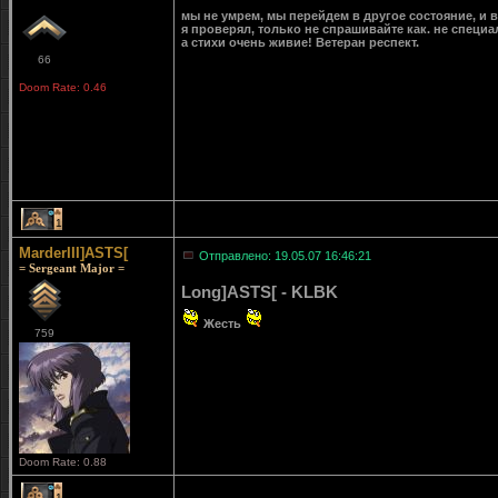
мы не умрем, мы перейдем в другое состояние, и в
я проверял, только не спрашивайте как. не специа
а стихи очень живие! Ветеран респект.
66
Doom Rate: 0.46
1
MarderIII]ASTS[
Отправлено: 19.05.07 16:46:21
= Sergeant Major =
Long]ASTS[ - KLBK
Жесть
759
Doom Rate: 0.88
1