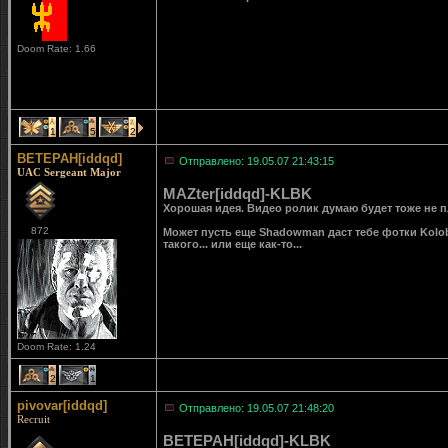
Doom Rate: 1.66
1
5
2
BETEPAH[iddqd]
Отправлено: 19.05.07 21:43:15
UAC Sergeant Major
MAZter[iddqd]-KLBK
Хорошая идея. Видео ролик думаю будет тоже не пл
872
Может пусть еще Shadowman даст тебе фотки Kolobka
такого... или еще как-то...
Doom Rate: 1.24
2
1
pivovar[iddqd]
Отправлено: 19.05.07 21:48:20
Recruit
BETEPAH[iddqd]-KLBK