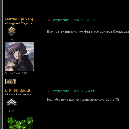
MarderIII]ASTS[
Отправлено: 19.05.07 16:51:05
= Sergeant Major =
Все претензии в личку.Или в асе сритесь.Скока уже 
759
Doom Rate: 0.88
1
BIK_14[iddqd]
Отправлено: 19.05.07 17:43:49
- Lance Corporal -
Мдя, без него как-то на здемоне тухловато((((
229