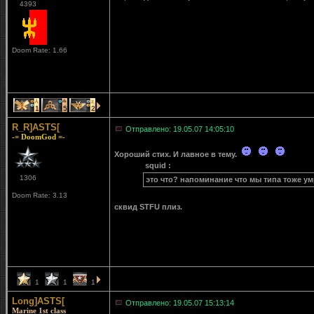
4393
Doom Rate: 1.66
1
5
2
R_R]ASTS[
Отправлено: 19.05.07 14:05:10
-= DoomGod =-
Хороший стих. И лавное в тему.
squid :
1306
это что? напоминание что мы типа тоже у
Doom Rate: 3.13
сквид STFU плиз.
1
1
1
Long]ASTS[
Отправлено: 19.05.07 15:13:14
Marine 1st class