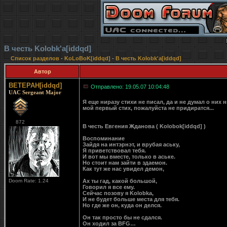
В честь Kolobk'a[iddqd]
Список разделов
-
KoLoBoK[iddqd]
-
В честь Kolobk'a[iddqd]
Автор
BETEPAH[iddqd]
Отправлено: 19.05.07 10:04:48
UAC Sergeant Major
Я еще ниразу стихи не писал, да и не думал о них 
мой первый стих, пожалуйста не придиратся...
872
В честь Евгения Жданова ( Kolobok[iddqd] )
Воспоминание
Зайдя на интэрнэт, и врубая аську,
Я приветствовал тебя.
И вот мы вместе, только в аське.
Но стоит нам зайти в здаемон.
Как тут же нас увидел демон,
Doom Rate: 1.24
Ах ты гад, какой большой,
Говорил я все ему.
Сейчас позову я Kolobka,
И не будет больше места для тебя.
Но где же он, куда он делся.
Он так просто бы не сдался.
Он ходил за BFG…