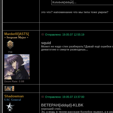
Kolobok[iddqd]…
это что? напоминание что мы типа тоже умрем?
MarderIII]ASTS[
Отправлено: 19.05.07 12:55:19
= Sergeant Major =
squid
Может не надо стих разбирать?Давай ещё ошибки в
демагогию о смерти разводишь...
759
Doom Rate: 0.88
1
Shadowman
Отправлено: 19.05.07 13:37:00
UAC General
BETEPAH[iddqd]-KLBK
хороший стих.
Эх, а ведь в твоем рассказе Колобок выжил, а в ре