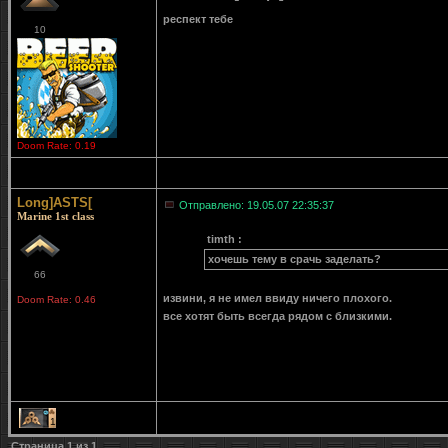
респект тебе
10
Doom Rate: 0.19
Long]ASTS[
Отправлено: 19.05.07 22:35:37
Marine 1st class
timth :
хочешь тему в срачь заделать?
66
извини, я не имел ввиду ничего плохого.
Doom Rate: 0.46
все хотят быть всегда рядом с близкими.
1
Страница
1
из
1