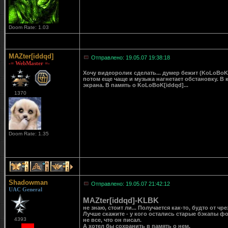
Doom Rate: 1.03
MAZter[iddqd]
Отправлено: 19.05.07 19:38:18
-= WebMaster =-
Хочу видеоролик сделать... думер бежит (KoLoBoK[
потом еще чаще и музыка нагнетает обстановку. В 
экрана. В память о KoLoBoK[iddqd]...
1370
Doom Rate: 1.35
1
1
1
Shadowman
Отправлено: 19.05.07 21:42:12
UAC General
MAZter[iddqd]-KLBK
не знаю, стоит ли... Получается как-то, будто от ч
Лучше скажите - у кого остались старые бэкапы ф
4393
не все, что он писал.
А хотел бы сохранить в память о нем.