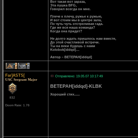
Вот такая вот зараза,
Эта пушка BFG,
Говорил всегда он мне.
Плече к плечу, ружье к ружью,
И вот стоим мы в центре зала,
По чуть-чуть отстреливая гада.
Где же вся наша команда?
Когда она придет?
Не долго ждать пришлось нам вместе,
До этой счастливой встречи.
Ты на веки будешь с нами
Kolobok[iddqd]…
Автор – BETEPAH[iddqd]
2
1
Far]ASTS[
Отправлено: 19.05.07 10:17:49
UAC Sergeant Major
BETEPAH[iddqd]-KLBK
Хороший стих......
832
Doom Rate: 1.76