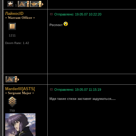
1
2
1
ЛайносID
Отправлено: 19.05.07 10:22:20
= Warrant Officer =
Респект
1211
Doom Rate: 1.42
4
MarderIII]ASTS[
Отправлено: 19.05.07 11:15:19
= Sergeant Major =
Мдя такие стихи заставят задуматься.....
759