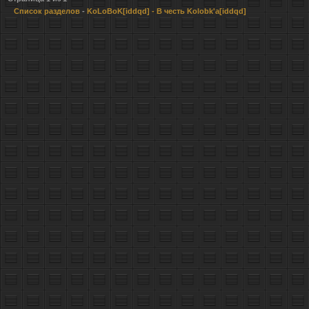
Список разделов
-
KoLoBoK[iddqd]
- В честь Kolobk'a[iddqd]