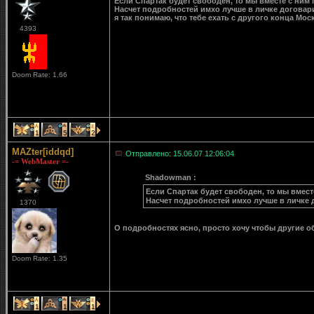
Если Спартак будет свободен, то мы вместе с ним 
Насчет подробностей имхо лучше в личке договар
я так понимаю, что тебе ехать с другого конца Мос
4393
Doom Rate: 1.66
1
5
2
MAZter[iddqd]
Отправлено: 15.06.07 12:06:04
-= WebMaster =-
Shadowman :
Если Спартак будет свободен, то мы вмест
Насчет подробностей имхо лучше в личке 
1370
О подробностях ясно, просто хочу чтобы другие о
Doom Rate: 1.35
1
1
1