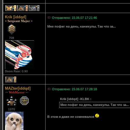
1
1
1
Krik [iddqd]
Отправлено: 15.06.07 17:21:46
= Sergeant Major =
Мне пофиг на день, каникулы. Так что за...
708
Doom Rate: 0.90
2
MAZter[iddqd]
Отправлено: 15.06.07 17:28:18
-= WebMaster =-
Krik [iddqd] -KLBK :
Мне пофиг на день, каникулы. Так что за...
1370
В этом я даже не сомневался