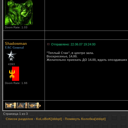
Doom Rate: 1.03
Shadowman
Отправлено: 22.06.07 19:24:00
UAC General
"Теплый Стан", в центре зала.
Воскресенье, 14.00.
Желательно приехать ДО 14.00, ждать опоздавших 
4393
Doom Rate: 1.66
1
5
2
Страница
1
из
3
Список разделов
-
KoLoBoK[iddqd]
- Помянуть Колобка[iddqd]