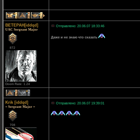
1
5
2
BETEPAH[iddqd]
Отправлено: 20.06.07 18:33:46
UAC Sergeant Major
Даже и не знаю что сказать
872
Doom Rate: 1.24
2
1
Krik [iddqd]
Отправлено: 20.06.07 19:39:01
= Sergeant Major =
708