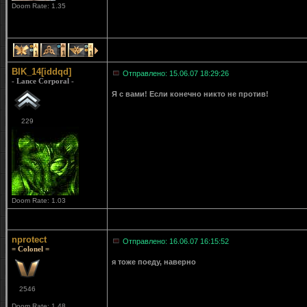
Doom Rate: 1.35
1
1
1
BIK_14[iddqd]
Отправлено: 15.06.07 18:29:26
- Lance Corporal -
Я с вами! Если конечно никто не против!
229
Doom Rate: 1.03
nprotect
Отправлено: 16.06.07 16:15:52
= Colonel =
я тоже поеду, наверно
2546
Doom Rate: 1.48