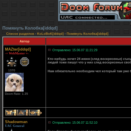
Помянуть Колобка[iddqd]
Список разделов
-
KoLoBoK[iddqd]
-
Помянуть Колобка[iddqd]
Автор
MAZter[iddqd]
Отправлено: 15.06.07 11:21:29
-= WebMaster =-
Кто-нибудь хочет 24 июня (след воскресенье) съе
людей тоже пишут что у них след воскресенье сво
1370
Нам обязательно необходим чел который там уже б
Doom Rate: 1.35
1
1
1
Shadowman
Отправлено: 15.06.07 11:52:10
UAC General