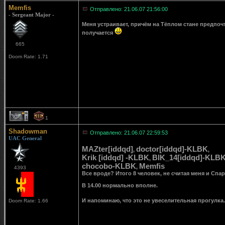
Memfis
Отправлено: 21.06.07 21:56:00
- Sergeant Major -
Меня устраивает, причём на Тёплом стане предпочт
получается
665
Doom Rate: 1.71
1
1
Shadowman
Отправлено: 21.06.07 22:59:53
UAC General
MAZter[iddqd]
doctor[iddqd]-KLBK
,
,
Krik [iddqd] -KLBK
BIK_14[iddqd]-KLB
,
chocobo-KLBK
Memfis
,
4393
Все вроде? Итого 8 человек, не считая меня и Спарт
В 14.00 нормально вполне.
И напоминаю, что это не увеселительная прогулка
Doom Rate: 1.66