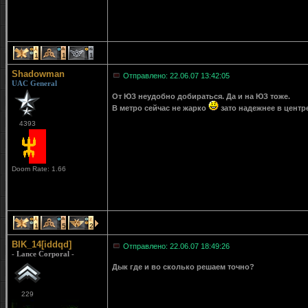
1
1
1
Shadowman
Отправлено: 22.06.07 13:42:05
UAC General
От ЮЗ неудобно добираться. Да и на ЮЗ тоже.
В метро сейчас не жарко
зато надежнее в центре
4393
Doom Rate: 1.66
1
5
2
BIK_14[iddqd]
Отправлено: 22.06.07 18:49:26
- Lance Corporal -
Дык где и во сколько решаем точно?
229