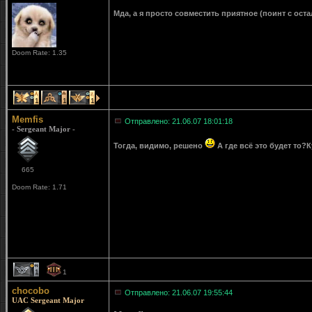
Мда, а я просто совместить приятное (поинт с ос
Doom Rate: 1.35
1
1
1
Memfis
Отправлено: 21.06.07 18:01:18
- Sergeant Major -
Тогда, видимо, решено
А где всё это будет то?
665
Doom Rate: 1.71
1
1
chocobo
Отправлено: 21.06.07 19:55:44
UAC Sergeant Major