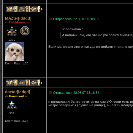
1
5
2
MAZter[iddqd]
Отправлено: 22.06.07 10:09:02
-= WebMaster =-
Shadowman :
И напоминаю, что это не увеселительная п
1370
Если мы после этого никуда не пойдем (напр. в клу
Doom Rate: 1.35
1
1
1
doctor[iddqd]
Отправлено: 22.06.07 13:18:34
-= DoomGod =-
я предложил бы встретится на южкеЮ, если есть выб
метро запаримся (лучше на улице), а на ЮЗ заблуди
351
Doom Rate: 2.34