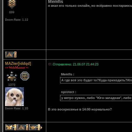
Memfis
я знал его только онлайн, но всёравно постараюсь
899
Doom Rate: 1.12
2
MAZter[iddqd]
Отправлено: 21.06.07 21:44:23
-= WebMaster =-
Memfis :
А где всё это будет то?Куда приходить?Ил
1370
nprotect :
у метро нужно, либо "Юго-западная", либо
Doom Rate: 1.35
В это воскресенье в 14:00 нормально?
1
1
1