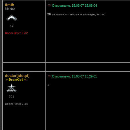
timth
Отправлено: 15.06.07 15:08:04
Marine
26 экзамен -- готовитсья надо, я пас
42
Doom Rate: 0.32
doctor[iddqd]
Отправлено: 15.06.07 15:29:01
-= DoomGod =-
+
351
Doom Rate: 2.34